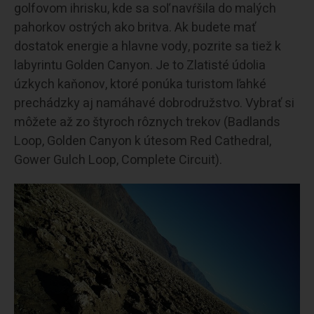
golfovom ihrisku, kde sa soľ navŕšila do malých
pahorkov ostrých ako britva. Ak budete mať
dostatok energie a hlavne vody, pozrite sa tiež k
labyrintu Golden Canyon. Je to Zlatisté údolia
úzkych kaňonov, ktoré ponúka turistom ľahké
prechádzky aj namáhavé dobrodružstvo. Vybrať si
môžete až zo štyroch rôznych trekov (Badlands
Loop, Golden Canyon k útesom Red Cathedral,
Gower Gulch Loop, Complete Circuit).