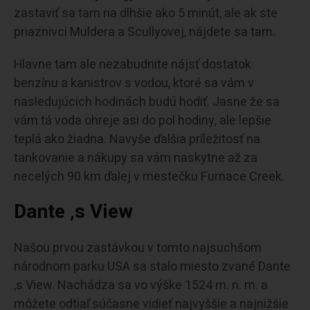
zastaviť sa tam na dlhšie ako 5 minút, ale ak ste
priaznivci Muldera a Scullyovej, nájdete sa tam.
Hlavne tam ale nezabudnite nájsť dostatok
benzínu a kanistrov s vodou, ktoré sa vám v
nasledujúcich hodinách budú hodiť. Jasne že sa
vám tá voda ohreje asi do pol hodiny, ale lepšie
teplá ako žiadna. Navyše ďalšia príležitosť na
tankovanie a nákupy sa vám naskytne až za
necelých 90 km ďalej v mestečku Furnace Creek.
Dante ‚s View
Našou prvou zastávkou v tomto najsuchšom
národnom parku USA sa stalo miesto zvané Dante
‚s View. Nachádza sa vo výške 1524 m. n. m. a
môžete odtiaľ súčasne vidieť najvyššie a najnižšie