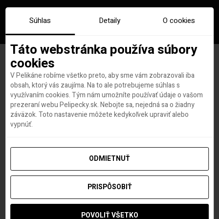
Súhlas
Detaily
O cookies
Táto webstránka používa súbory
cookies
V Pelikáne robíme všetko preto, aby sme vám zobrazovali iba
Roadtrip za 4 týždne okolo
obsah, ktorý vás zaujíma. Na to ale potrebujeme súhlas s
využívaním cookies. Tým nám umožníte používať údaje o vašom
USA: Death Valley (diel
prezeraní webu Pelipecky.sk. Nebojte sa, nejedná sa o žiadny
záväzok. Toto nastavenie môžete kedykoľvek upraviť alebo
štrnásty)
vypnúť.
ODMIETNUŤ
Lovci leteniek a dovoleniek
autor
PRISPÔSOBIŤ
3. FEBRUÁRA 2023
POVOLIŤ VŠETKO