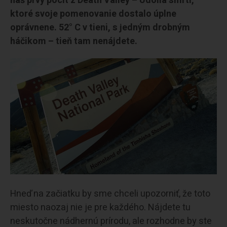
náš prvý pocit z Death Valley – Údolia smrti,
ktoré svoje pomenovanie dostalo úplne
oprávnene. 52° C v tieni, s jedným drobným
háčikom – tieň tam nenájdete.
Hneď na začiatku by sme chceli upozorniť, že toto
miesto naozaj nie je pre každého. Nájdete tu
neskutočne nádhernú prírodu, ale rozhodne by ste