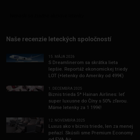
Naše recenzie leteckých spoločností
15. MÁJA 2026
S Dreamlinerom sa skrátka lieta
lepšie. Reportáž ekonomickej triedy
LOT (+letenky do Ameriky od 499€)
1. DECEMBRA 2025
Biznis trieda 5* Hainan Airlines: leť
super luxusne do Číny s 50% zľavou.
Máme letenky za 1 199€!
12. NOVEMBRA 2025
Luxus ako v biznis triede, len za menej
peňazí. Skúsili sme Premium Economy
od EVA Air