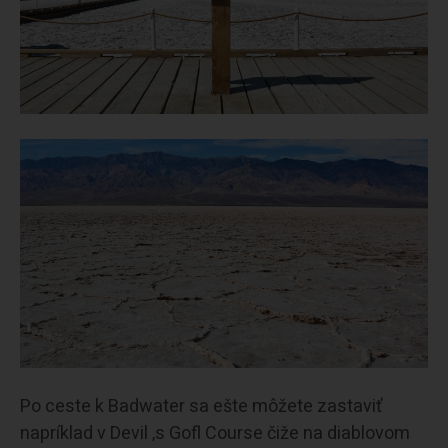
Po ceste k Badwater sa ešte môžete zastaviť
napríklad v Devil ‚s Gofl Course čiže na diablovom