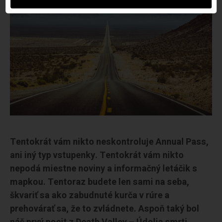
Tentokrát vám nikto neskontroluje Annual Pass,
ani iný typ vstupenky. Tentokrát vám nikto
nepodá miestne noviny a informačný letáčik s
mapkou. Tentoraz budete len sami na seba,
škvariť sa ako zabudnuté kurča v rúre a
prehovárať sa, že to zvládnete. Aspoň taký bol