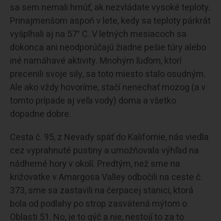
sa sem nemali hrnúť, ak nezvládate vysoké teploty.
Prinajmenšom aspoň v lete, kedy sa teploty párkrát
vyšplhali aj na 57° C. V letných mesiacoch sa
dokonca ani neodporúčajú žiadne pešie túry alebo
iné namáhavé aktivity. Mnohým ľuďom, ktorí
precenili svoje sily, sa toto miesto stalo osudným.
Ale ako vždy hovoríme, stačí nenechať mozog (a v
tomto prípade aj veľa vody) doma a všetko
dopadne dobre.
Cesta č. 95, z Nevady späť do Kalifornie, nás viedla
cez vyprahnuté pustiny a umožňovala výhľad na
nádherné hory v okolí. Predtým, než sme na
križovatke v Amargosa Valley odbočili na ceste č.
373, sme sa zastavili na čerpacej stanici, ktorá
bola od podlahy po strop zasvätená mýtom o
Oblasti 51. No, je to gýč a nie, nestojí to za to