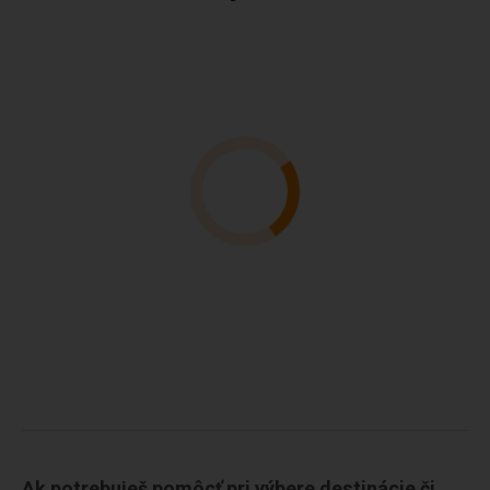
Ak potrebuješ pomôcť pri výbere destinácie či