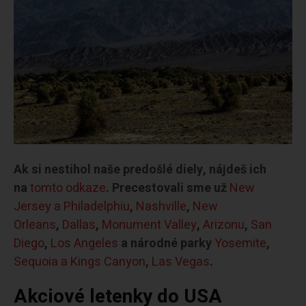
Ak si nestihol naše predošlé diely, nájdeš ich
na
tomto odkaze
. Precestovali sme už
New
Jersey a Philadelphiu
,
Nashville
,
New
Orleans
,
Dallas
,
Monument Valley
,
Arizonu
,
San
Diego
,
Los Angeles
a národné parky
Yosemite
,
Sequoia a Kings Canyon
,
Las Vegas
.
Akciové letenky do USA