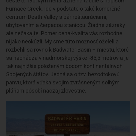
ceste č. 190, kým nenarazíte na tabule s nápisom
Furnace Creek. Ide v podstate o také komerčné
centrum Death Valley s pár reštauráciami,
ubytovaním a čerpacou stanicou. Žiadne zázraky
ale nečakajte. Pomer cena-kvalita vás rozhodne
nijako neokúzli. My sme túto možnosť oželeli a
rozbehli sa rovno k Badwater Basin – miestu, ktoré
sa nachádza v nadmorskej výške -85,5 metrov a je
tak najnižšie položeným bodom kontinentálnych
Spojených štátov. Jedná sa o tzv. bezodtokovú
panvu, ktorá vďaka svojim zvrásneným soľným
pláňam pôsobí naozaj zlovestne.