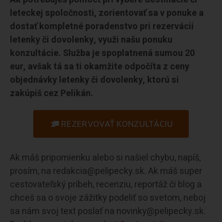
leteckej spoločnosti, zorientovať sa v ponuke a
dostať kompletné poradenstvo pri rezervácii
letenky či dovolenky, využi našu ponuku
konzultácie. Služba je spoplatnená sumou 20
eur, avšak tá sa ti okamžite odpočíta z ceny
objednávky letenky či dovolenky, ktorú si
zakúpiš cez Pelikán.
REZERVOVAŤ KONZULTÁCIU
Ak máš pripomienku alebo si našiel chybu, napíš,
prosím, na redakcia@pelipecky.sk. Ak máš super
cestovateľský príbeh, recenziu, reportáž či blog a
chceš sa o svoje zážitky podeliť so svetom, neboj
sa nám svoj text poslať na novinky@pelipecky.sk.