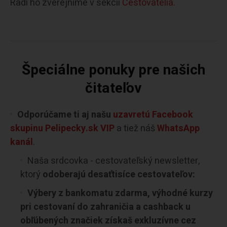
Radi ho zverejníme v sekcii
Cestovatelia.
Špeciálne ponuky pre našich
čitateľov
Odporúčame ti aj našu
uzavretú Facebook
skupinu Pelipecky.sk VIP
a tiež náš
WhatsApp
kanál
.
Naša srdcovka - cestovateľský newsletter,
ktorý
odoberajú desaťtisíce cestovateľov:
Výbery z bankomatu zdarma, výhodné kurzy
pri cestovaní do zahraničia a cashback u
obľúbených značiek získaš exkluzívne cez