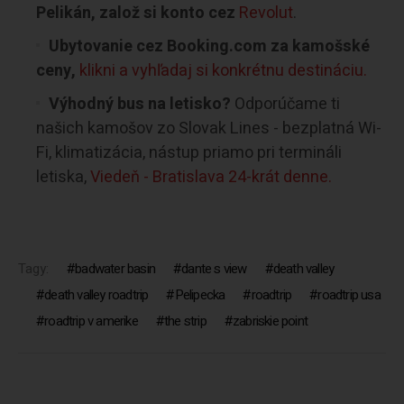
Pelikán, založ si konto cez
Revolut
.
Ubytovanie cez Booking.com za kamošské
ceny,
klikni a vyhľadaj si konkrétnu destináciu.
Výhodný bus na letisko?
Odporúčame ti
našich kamošov zo Slovak Lines - bezplatná Wi-
Fi, klimatizácia, nástup priamo pri termináli
letiska,
Viedeň - Bratislava 24-krát denne.
Tagy:
badwater basin
dante s view
death valley
death valley roadtrip
Pelipecka
roadtrip
roadtrip usa
roadtrip v amerike
the strip
zabriskie point