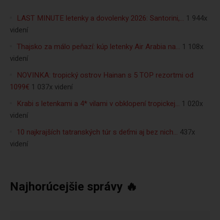
LAST MINUTE letenky a dovolenky 2026: Santorini,…
1 944x
videní
Thajsko za málo peňazí: kúp letenky Air Arabia na…
1 108x
videní
NOVINKA: tropický ostrov Hainan s 5 TOP rezortmi od
1099€
1 037x videní
Krabi s letenkami a 4* vilami v obklopení tropickej…
1 020x
videní
10 najkrajších tatranských túr s deťmi aj bez nich…
437x
videní
Najhorúcejšie správy 🔥