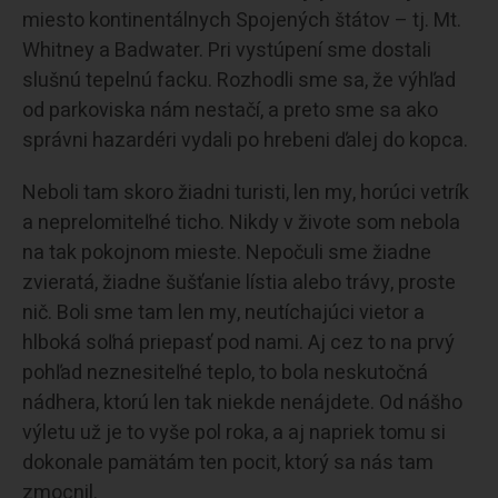
miesto kontinentálnych Spojených štátov – tj. Mt.
Whitney a Badwater. Pri vystúpení sme dostali
slušnú tepelnú facku. Rozhodli sme sa, že výhľad
od parkoviska nám nestačí, a preto sme sa ako
správni hazardéri vydali po hrebeni ďalej do kopca.
Neboli tam skoro žiadni turisti, len my, horúci vetrík
a neprelomiteľné ticho. Nikdy v živote som nebola
na tak pokojnom mieste. Nepočuli sme žiadne
zvieratá, žiadne šušťanie lístia alebo trávy, proste
nič. Boli sme tam len my, neutíchajúci vietor a
hlboká soľná priepasť pod nami. Aj cez to na prvý
pohľad neznesiteľné teplo, to bola neskutočná
nádhera, ktorú len tak niekde nenájdete. Od nášho
výletu už je to vyše pol roka, a aj napriek tomu si
dokonale pamätám ten pocit, ktorý sa nás tam
zmocnil.