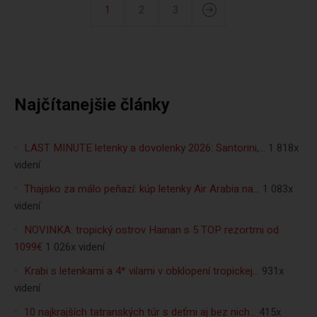
1
2
3
Najčítanejšie články
LAST MINUTE letenky a dovolenky 2026: Santorini,…
1 818x
videní
Thajsko za málo peňazí: kúp letenky Air Arabia na…
1 083x
videní
NOVINKA: tropický ostrov Hainan s 5 TOP rezortmi od
1099€
1 026x videní
Krabi s letenkami a 4* vilami v obklopení tropickej…
931x
videní
10 najkrajších tatranských túr s deťmi aj bez nich…
415x