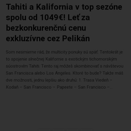
Tahiti a Kalifornia v top sezóne
spolu od 1049€! Leť za
bezkonkurenčnú cenu
exkluzívne cez Pelikán
Som nesmierne rád, že multicity ponuky sú späť. Tentokrát je
to spojenie slnečnej Kalifornie s exotickým tichomorským
súostrovím Tahiti. Tento raj môžeš skombinovať s návštevou
San Francisca alebo Los Angeles. Ktoré to bude? Takže máš
dve možnosti, jednu lepšiu ako druhú: 1. Trasa Viedeň –
Kodaň – San Francisco – Papeete – San Francisco –...