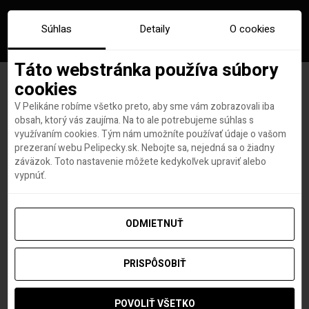
Súhlas
Detaily
O cookies
Táto webstránka používa súbory
cookies
V Pelikáne robíme všetko preto, aby sme vám zobrazovali iba
Kategória:
Multicity
obsah, ktorý vás zaujíma. Na to ale potrebujeme súhlas s
využívaním cookies. Tým nám umožníte používať údaje o vašom
prezeraní webu Pelipecky.sk. Nebojte sa, nejedná sa o žiadny
záväzok. Toto nastavenie môžete kedykoľvek upraviť alebo
vypnúť.
ODMIETNUŤ
PRISPÔSOBIŤ
POVOLIŤ VŠETKO