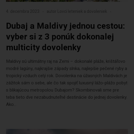
4. decembra 2023
autor
Lovci leteniek a dovoleniek
Dubaj a Maldivy jednou cestou:
vyber si z 3 ponúk dokonalej
multicity dovolenky
Maldivy sú ultimátny raj na Zemi – dokonalé pláže, krištáľovo
modré lagúny, najkrajšie západy slnka, najlepšie pečené ryby a
tropický vzduch celý rok. Dovolenka na úžasných Maldivách je
zážitok sám o sebe, ale čo tak spojiť luxusný lážo-plážo pobyt
s blikajúcou metropolou Dubajom? Skombinovali sme pre
teba tieto dve nezabudnuteľné destinácie do jednej dovolenky.
Ako...