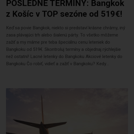
POSLEDNÉ TERMÍNY: Bangkok
z Košíc v TOP sezóne od 519€!
Keď sa povie Bangkok, niekto si predstaví krásne chrámy, iný
zasa plávajúci trh alebo šialenú párty. To všetko môžeme
zažiť a my máme pre teba špeciálnu cenu leteniek do
Bangkoku od 519€. Skontroluj termíny a objednaj rýchlejšie
než ostatní! Lacné letenky do Bangkoku Akciové letenky do
Bangkoku Čo robiť, vidieť a zažiť v Bangkoku? Kedy...