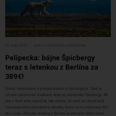
22. mája 2026
autor
Lovci leteniek a dovoleniek
Pelipecka: bájne Špicbergy
teraz s letenkou z Berlína za
389€!
Drsné, nehostinné a predsa krásne a fascinujúce. Také je
nórske súostrovie Svalbard, teda po slovensky Špicbergy. Ak
ste o ňom ešte nepočuli, tak vedzte, že sem sa chodí kvôli
fascinujúcemu prírodnému divadlu, ktoré sa tu odohráva 365
dní v roku. Príroda zložená z fjordov a strmých štítov tvorí