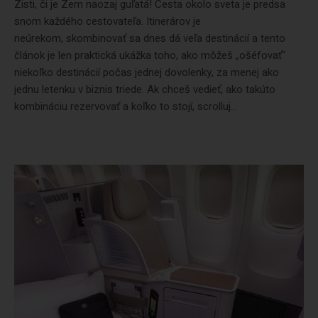
Zisti, či je Zem naozaj guľatá! Cesta okolo sveta je predsa
snom každého cestovateľa. Itinerárov je
neúrekom, skombinovať sa dnes dá veľa destinácií a tento
článok je len praktická ukážka toho, ako môžeš „ošéfovať“
niekoľko destinácií počas jednej dovolenky, za menej ako
jednu letenku v biznis triede. Ak chceš vedieť, ako takúto
kombináciu rezervovať a koľko to stojí, scrolluj...