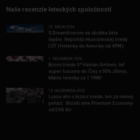
Naše recenzie leteckých spoločností
15. MÁJA 2026
S Dreamlinerom sa skrátka lieta
lepšie. Reportáž ekonomickej triedy
LOT (+letenky do Ameriky od 499€)
1. DECEMBRA 2025
Biznis trieda 5* Hainan Airlines: leť
super luxusne do Číny s 50% zľavou.
Máme letenky za 1 199€!
12. NOVEMBRA 2025
Luxus ako v biznis triede, len za menej
peňazí. Skúsili sme Premium Economy
od EVA Air