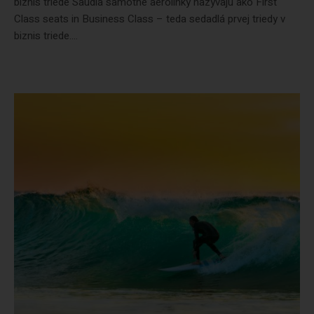
biznis triede Saudia samotné aerolinky nazývajú ako First
Class seats in Business Class – teda sedadlá prvej triedy v
biznis triede....