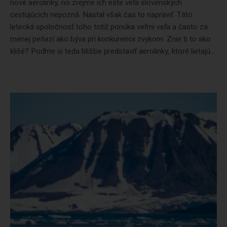
nové aerolinky, no zrejme ich ešte veľa slovenských
cestujúcich nepozná. Nastal však čas to napraviť. Táto
letecká spoločnosť toho totiž ponúka veľmi veľa a často za
menej peňazí ako býva pri konkurencii zvykom. Znie ti to ako
klišé? Poďme si teda bližšie predstaviť aerolinky, ktoré lietajú...