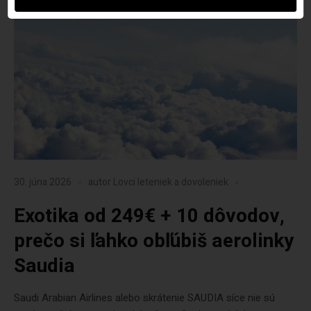
30. júna 2026
autor
Lovci leteniek a dovoleniek
Exotika od 249€ + 10 dôvodov,
prečo si ľahko obľúbiš aerolinky
Saudia
Saudi Arabian Airlines alebo skrátenie SAUDIA síce nie sú