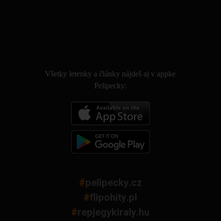
.
Všetky letenky a články nájdeš aj v appke
Pelipecky:
#
pelipecky.cz
#
flipohity.pl
#
repjegykiraly.hu