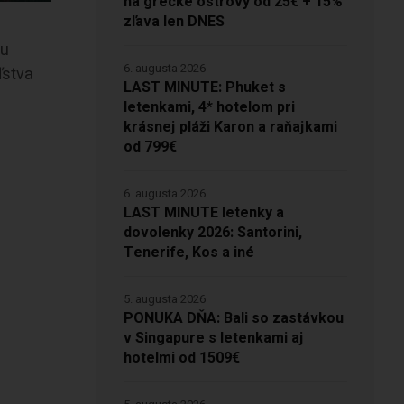
na grécke ostrovy od 25€ + 15%
zľava len DNES
ou
6. augusta 2026
ľstva
LAST MINUTE: Phuket s
letenkami, 4* hotelom pri
krásnej pláži Karon a raňajkami
od 799€
6. augusta 2026
LAST MINUTE letenky a
dovolenky 2026: Santorini,
Tenerife, Kos a iné
5. augusta 2026
PONUKA DŇA: Bali so zastávkou
v Singapure s letenkami aj
hotelmi od 1509€