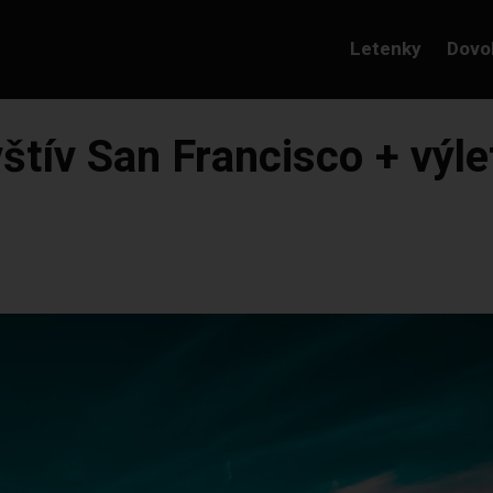
Letenky
Dovo
štív San Francisco + výl