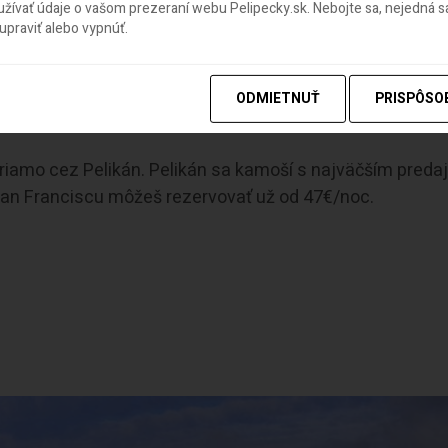
ívať údaje o vašom prezeraní webu Pelipecky.sk. Nebojte sa, nejedná sa
praviť alebo vypnúť.
ODMIETNUŤ
PRISPÔSO
s Pelikánom
priamo cez Pelikán. Pelikán sa kamoší s najväčším pred
San Franciscu môžeš rezervovať už od 47€/noc.