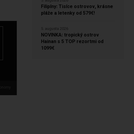
5. augusta 2026
Filipíny: Tisíce ostrovov, krásne
pláže a letenky od 579€!
5. augusta 2026
NOVINKA: tropický ostrov
Hainan s 5 TOP rezortmi od
1099€
onomy