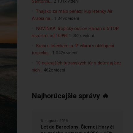
Santorini,…
2 131x videní
Thajsko za málo peňazí: kúp letenky Air
Arabia na…
1 349x videní
NOVINKA: tropický ostrov Hainan s 5 TOP
rezortmi od 1099€
1 052x videní
Krabi s letenkami a 4* vilami v obklopení
tropickej…
1 042x videní
10 najkrajších tatranských túr s deťmi aj bez
nich…
462x videní
Najhorúcejšie správy 🔥
6. augusta 2026
Leť do Barcelony, Čiernej Hory či