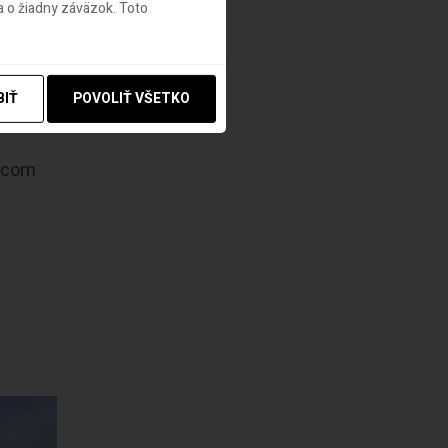
 o žiadny záväzok. Toto
BIŤ
POVOLIŤ VŠETKO
ajcom