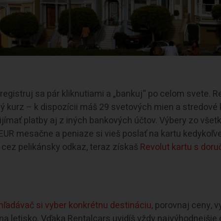
aregistruj sa pár kliknutiami a „bankuj“ po celom svete. R
vý kurz – k dispozícii máš 29 svetových mien a stredové
rijímať platby aj z iných bankových účtov. Výbery zo všet
UR mesačne a peniaze si vieš poslať na kartu kedykoľv
 cez pelikánsky odkaz, teraz získaš
Revolut kartu s dor
hľadávač si vyber konkrétnu destináciu
, porovnaj ceny, v
 na letisko. Vďaka Rentalcars uvidíš vždy najvýhodnejšie