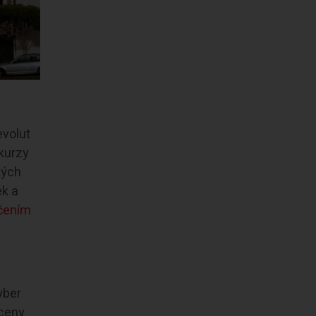
evolut
 kurzy
kých
ek a
učením
yber
 ceny