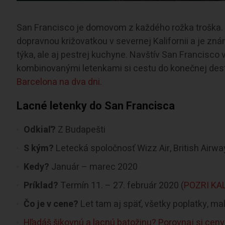
San Francisco je domovom z každého rožka troška. J
dopravnou križovatkou v severnej Kalifornii a je zná
týka, ale aj pestrej kuchyne. Navštív San Francisco
kombinovanými letenkami si cestu do konečnej des
Barcelona na dva dni
.
Lacné letenky do San Francisca
Odkiaľ?
Z Budapešti
S kým?
Letecká spoločnosť Wizz Air, British Airway
Kedy?
Január – marec 2020
Príklad?
Termín 11. – 27. február 2020 (
POZRI KA
Čo je v cene?
Let tam aj späť, všetky poplatky, ma
Hľadáš šikovnú a lacnú batožinu? Porovnaj si ceny