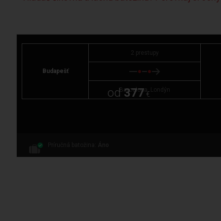
2 prestupy
Budapešť
od
377
Barcelona, Londýn
€
Príručná batožina:
Áno