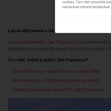
cookies. Tým nám umožníte použ
nastavenie môžete kedykoľvek u
Lacné ubytovanie v San Franciscu: Booking.com 
Lacné ubytovanie v San Franciscu
vieš rezervovať 
ubytovania na svete (Booking.com) a ubytovanie v 
Čo robiť, vidieť a zažiť v San Franciscu?
10 vecí, ktoré sa v San Franciscu oplatí vidieť
San Francisco – 10 dôvodov, prečo ho vidieť
Roadtrip za 4 týždne okolo USA: San Francisco