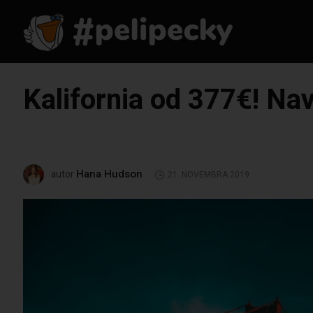
Kalifornia od 377€! Nav
Hana Hudson
autor
21. NOVEMBRA 2019