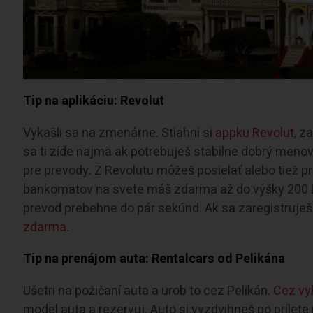
Tip na aplikáciu: Revolut
Vykašli sa na zmenárne. Stiahni si
appku Revolut
, z
sa ti zíde najmä ak potrebuješ stabilne dobrý meno
pre prevody. Z Revolutu môžeš posielať alebo tiež p
bankomatov na svete máš zdarma až do výšky 200 E
prevod prebehne do pár sekúnd. Ak sa zaregistruješ
zdarma
.
Tip na prenájom auta: Rentalcars od Pelikána
Ušetri na požičaní auta a urob to cez Pelikán.
Cez vy
model auta a rezervuj. Auto si vyzdvihneš po prílete