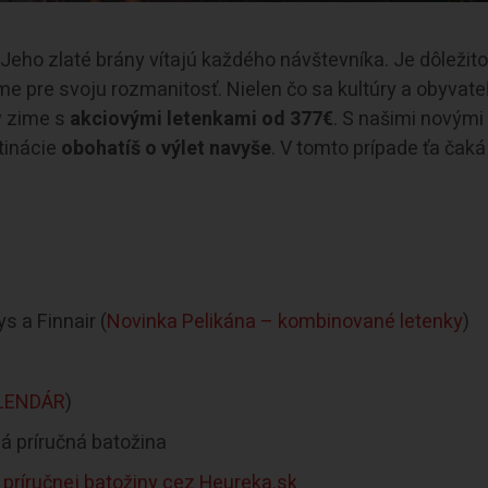
eho zlaté brány vítajú každého návštevníka. Je dôležit
me pre svoju rozmanitosť. Nielen čo sa kultúry a obyvate
 v zime s
akciovými letenkami od 377€
. S našimi novými
tinácie
obohatíš o výlet navyše
. V tomto prípade ťa čaká
s a Finnair (
Novinka Pelikána – kombinované letenky
)
LENDÁR
)
lá príručná batožina
 príručnej batožiny cez Heureka.sk