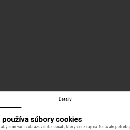
Detaily
 používa súbory cookies
 aby sme vám zobrazovali iba obsah, ktorý vás zaujíma. Na to ale potreb