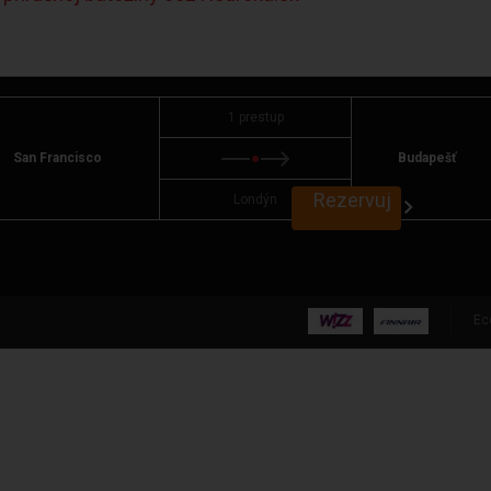
1 prestup
San Francisco
Budapešť
Rezervuj
Londýn
Ec