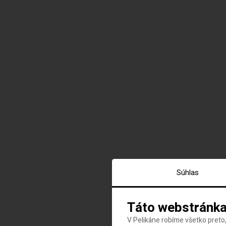
Súhlas
Táto webstránka
V Pelikáne robíme všetko preto,