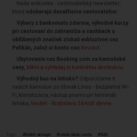
Naša srdcovka - cestovateľský newsletter,
ktorý
odoberajú desaťtisíce cestovateľov:
Výbery z bankomatu zdarma, výhodné kurzy
pri cestovaní do zahraničia a cashback u
obľúbených značiek získaš exkluzívne cez
Pelikán, založ si konto cez
Revolut
.
Ubytovanie cez Booking.com za kamošské
ceny,
klikni a vyhľadaj si konkrétnu destináciu.
Výhodný bus na letisko?
Odporúčame ti
našich kamošov zo Slovak Lines - bezplatná Wi-
Fi, klimatizácia, nástup priamo pri termináli
letiska,
Viedeň - Bratislava 24-krát denne.
Tagy:
british airways
cesta okolo sveta
fidži