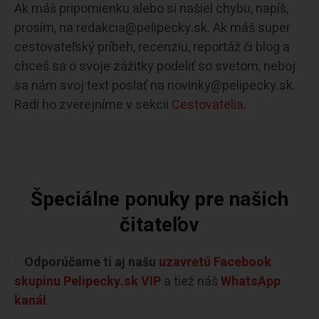
Ak máš pripomienku alebo si našiel chybu, napíš,
prosím, na redakcia@pelipecky.sk. Ak máš super
cestovateľský príbeh, recenziu, reportáž či blog a
chceš sa o svoje zážitky podeliť so svetom, neboj
sa nám svoj text poslať na novinky@pelipecky.sk.
Radi ho zverejníme v sekcii
Cestovatelia.
Špeciálne ponuky pre našich
čitateľov
Odporúčame ti aj našu
uzavretú Facebook
skupinu Pelipecky.sk VIP
a tiež náš
WhatsApp
kanál
.