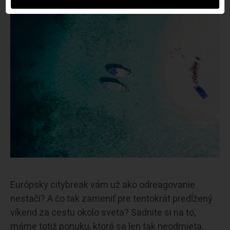
Európsky citybreak vám už ako odreagovanie
nestačí? A čo tak zameniť pre tentokrát predĺžený
víkend za cestu okolo sveta? Sadnite si na to,
máme totiž ponuku, ktorá sa len tak neodmieta.