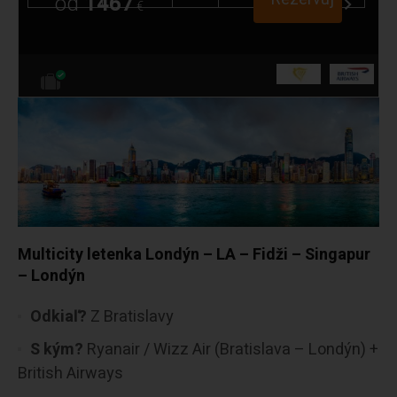
od
1467
€
Multicity letenka Londýn – LA – Fidži – Singapur
– Londýn
Odkiaľ?
Z Bratislavy
S kým?
Ryanair / Wizz Air (Bratislava – Londýn) +
British Airways