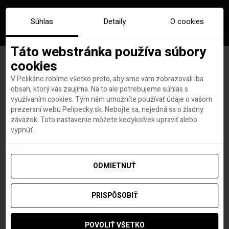
Súhlas
Detaily
O cookies
Táto webstránka používa súbory
cookies
V Pelikáne robíme všetko preto, aby sme vám zobrazovali iba
Cesta okolo sveta z
obsah, ktorý vás zaujíma. Na to ale potrebujeme súhlas s
využívaním cookies. Tým nám umožníte používať údaje o vašom
Bratislavy! Londýn – LA –
prezeraní webu Pelipecky.sk. Nebojte sa, nejedná sa o žiadny
záväzok. Toto nastavenie môžete kedykoľvek upraviť alebo
Fidži – Hong Kong či Singapur
vypnúť.
od 1467€
ODMIETNUŤ
PRISPÔSOBIŤ
Hana Hudson
autor
11. NOVEMBRA 2019
POVOLIŤ VŠETKO