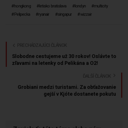
hongkong
letisko bratislava
londyn
multicity
Pelipecka
ryanair
singapur
wizzair
PRECHÁDZAJÚCI ČLÁNOK
Slobodne cestujeme už 30 rokov! Oslávte to
zľavami na letenky od Pelikána a O2!
ĎALŠÍ ČLÁNOK
Grobiani medzi turistami. Za obťažovanie
gejší v Kjóte dostanete pokutu