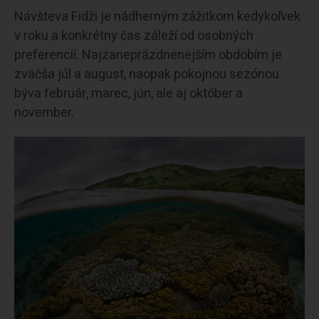
Návšteva Fidži je nádherným zážitkom kedykoľvek
v roku a konkrétny čas záleží od osobných
preferencií. Najzaneprázdnenejším obdobím je
zväčša júl a august, naopak pokojnou sezónou
býva február, marec, jún, ale aj október a
november.