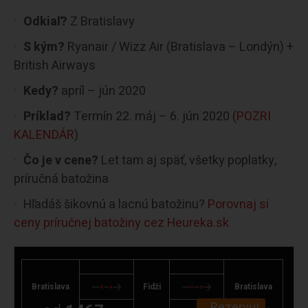
Odkiaľ?
Z Bratislavy
S kým?
Ryanair / Wizz Air (Bratislava – Londýn) +
British Airways
Kedy?
apríl – jún 2020
Príklad?
Termín 22. máj – 6. jún 2020 (
POZRI
KALENDÁR
)
Čo je v cene?
Let tam aj späť, všetky poplatky,
príručná batožina
Hľadáš šikovnú a lacnú batožinu?
Porovnaj si
ceny príručnej batožiny cez Heureka.sk
Bratislava
Fidži
Bratislava
Rezervuj