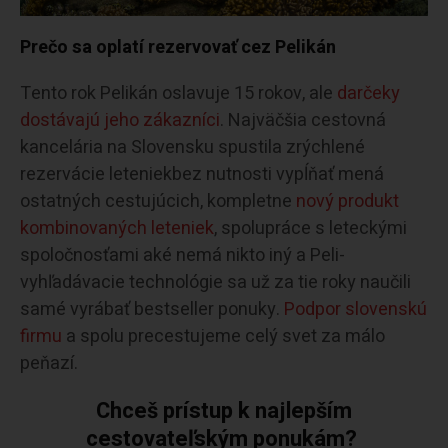
Prečo sa oplatí rezervovať cez Pelikán
Tento rok Pelikán oslavuje 15 rokov, ale
darčeky
dostávajú jeho zákazníci
. Najväčšia cestovná
kancelária na Slovensku spustila zrýchlené
rezervácie leteniekbez nutnosti vypĺňať mená
ostatných cestujúcich, kompletne
nový produkt
kombinovaných leteniek
, spolupráce s leteckými
spoločnosťami aké nemá nikto iný a Peli-
vyhľadávacie technológie sa už za tie roky naučili
samé vyrábať bestseller ponuky.
Podpor slovenskú
firmu
a spolu precestujeme celý svet za málo
peňazí.
Chceš prístup k najlepším
cestovateľským ponukám?