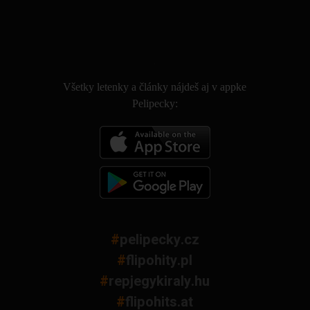
.
Všetky letenky a články nájdeš aj v appke
Pelipecky:
#
pelipecky.cz
#
flipohity.pl
#
repjegykiraly.hu
#
flipohits.at