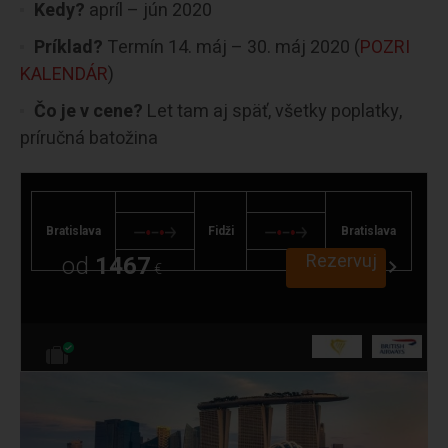
Kedy?
apríl – jún 2020
Príklad?
Termín 14. máj – 30. máj 2020 (
POZRI
KALENDÁR
)
Čo je v cene?
Let tam aj späť, všetky poplatky,
príručná batožina
Bratislava
Fidži
Bratislava
Rezervuj
od
1467
€