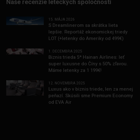
Naše recenzie leteckých spoločností
15. MÁJA 2026
S Dreamlinerom sa skrátka lieta
lepšie. Reportáž ekonomickej triedy
LOT (+letenky do Ameriky od 499€)
1. DECEMBRA 2025
Biznis trieda 5* Hainan Airlines: leť
super luxusne do Číny s 50% zľavou.
Máme letenky za 1 199€!
12. NOVEMBRA 2025
Luxus ako v biznis triede, len za menej
peňazí. Skúsili sme Premium Economy
od EVA Air