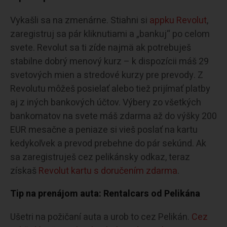
Vykašli sa na zmenárne. Stiahni si
appku Revolut
,
zaregistruj sa pár kliknutiami a „bankuj“ po celom
svete. Revolut sa ti zíde najmä ak potrebuješ
stabilne dobrý menový kurz – k dispozícii máš 29
svetových mien a stredové kurzy pre prevody. Z
Revolutu môžeš posielať alebo tiež prijímať platby
aj z iných bankových účtov. Výbery zo všetkých
bankomatov na svete máš zdarma až do výšky 200
EUR mesačne a peniaze si vieš poslať na kartu
kedykoľvek a prevod prebehne do pár sekúnd. Ak
sa zaregistruješ cez pelikánsky odkaz, teraz
získaš
Revolut kartu s doručením zdarma
.
Tip na prenájom auta: Rentalcars od Pelikána
Ušetri na požičaní auta a urob to cez Pelikán.
Cez