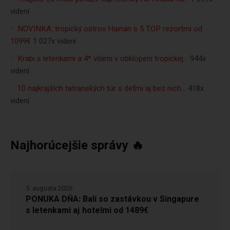
videní
NOVINKA: tropický ostrov Hainan s 5 TOP rezortmi od
1099€
1 027x videní
Krabi s letenkami a 4* vilami v obklopení tropickej…
944x
videní
10 najkrajších tatranských túr s deťmi aj bez nich…
418x
videní
Najhorúcejšie správy 🔥
5. augusta 2026
PONUKA DŇA: Bali so zastávkou v Singapure
s letenkami aj hotelmi od 1489€