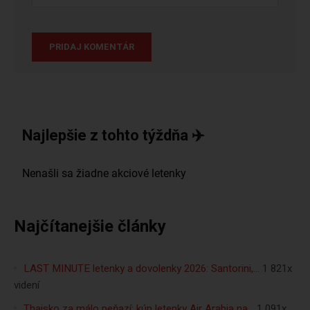
Najlepšie z tohto týždňa ✈️
Najčítanejšie články
LAST MINUTE letenky a dovolenky 2026: Santorini,…
1 821x
videní
Thajsko za málo peňazí: kúp letenky Air Arabia na…
1 091x