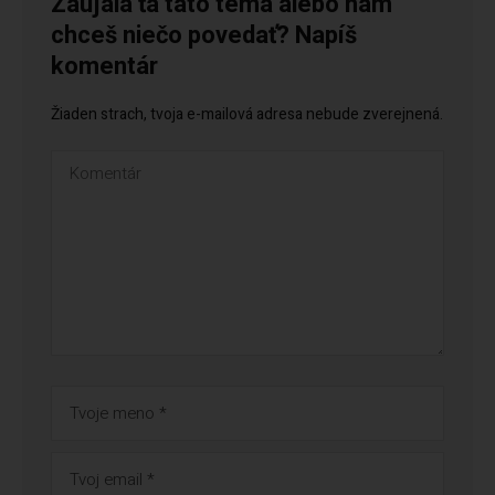
Zaujala ťa táto téma alebo nám
chceš niečo povedať? Napíš
komentár
Žiaden strach, tvoja e-mailová adresa nebude zverejnená.