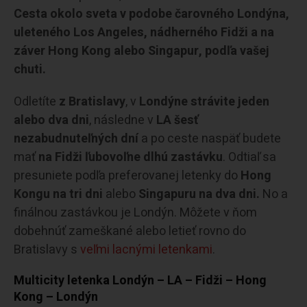
Cesta okolo sveta v podobe čarovného Londýna,
uleteného Los Angeles, nádherného Fidži a na
záver Hong Kong alebo Singapur, podľa vašej
chuti.
Odletíte
z Bratislavy
, v
Londýne strávite jeden
alebo dva dni
, následne v
LA šesť
nezabudnuteľných dní
a po ceste naspäť budete
mať
na Fidži
ľubovoľne dlhú zastávku
. Odtiaľ sa
presuniete podľa preferovanej letenky do
Hong
Kongu na tri dni
alebo
Singapuru na dva dni.
No a
finálnou zastávkou je Londýn. Môžete v ňom
dobehnúť zameškané alebo letieť rovno do
Bratislavy s
veľmi lacnými letenkami
.
Multicity letenka Londýn – LA – Fidži – Hong
Kong – Londýn