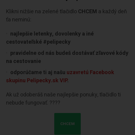
Klikni nižšie na zelené tlačidlo
CHCEM
a každý deň
ťa neminú:
najlepšie letenky, dovolenky a iné
cestovateľské #pelipecky
pravidelne od nás budeš dostávať zľavové kódy
na cestovanie
odporúčame ti aj našu
uzavretú Facebook
skupinu Pelipecky.sk VIP
.
Ak už odoberáš naše najlepšie ponuky, tlačidlo ti
nebude fungovať. ????
CHCEM