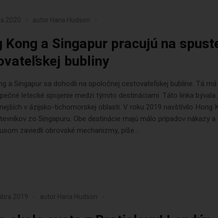
ra 2020
autor
Hana Hudson
 Kong a Singapur pracujú na spust
ovateľskej bubliny
g a Singapur sa dohodli na spoločnej cestovateľskej bubline. Tá m
zpečné letecké spojenie medzi týmito destináciami. Táto linka bývala
nejších v ázijsko-tichomorskej oblasti. V roku 2019 navštívilo Hong
števníkov zo Singapuru. Obe destinácie majú málo prípadov nákazy a v
usom zaviedli obrovské mechanizmy, píše...
mbra 2019
autor
Hana Hudson