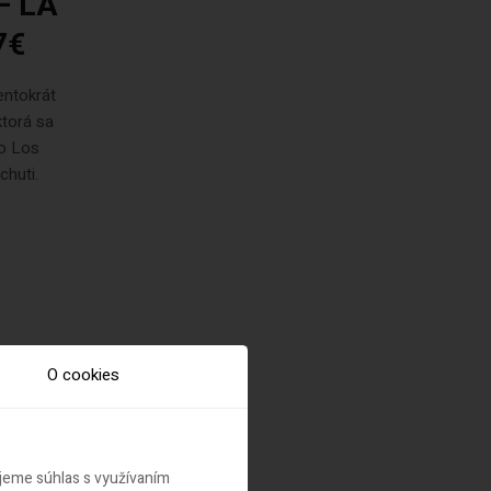
 – LA
7€
entokrát
ktorá sa
ho Los
chuti.
O cookies
Ázie
ujeme súhlas s využívaním