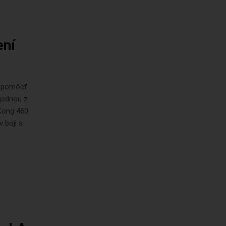
ení
á pomôcť
 jednou z
 Kong 450
 boji s