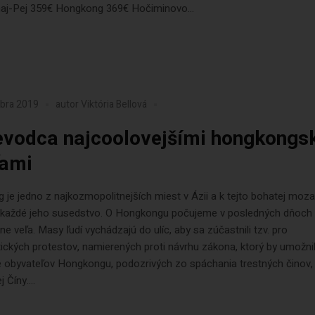
haj-Pej 359€ Hongkong 369€ Hočiminovo...
mbra 2019
autor
Viktória Bellová
evodca najcoolovejšími hongkongs
ťami
je jedno z najkozmopolitnejších miest v Ázii a k tejto bohatej moza
a každé jeho susedstvo. O Hongkongu počujeme v posledných dňoch
e veľa. Masy ľudí vychádzajú do ulíc, aby sa zúčastnili tzv. pro
ckých protestov, namierených proti návrhu zákona, ktorý by umožni
e obyvateľov Hongkongu, podozrivých zo spáchania trestných činov,
 Číny....