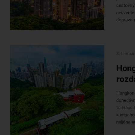
cestovný 
neuverite
dopravou.
3. februá
Hong
rozd
Hongkong 
donedávna 
toleranci
kampaňou
milióna a