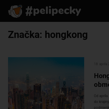
Značka:
hongkong
18. apríla
Hong
obme
Od apríl
do krajin
podmienky