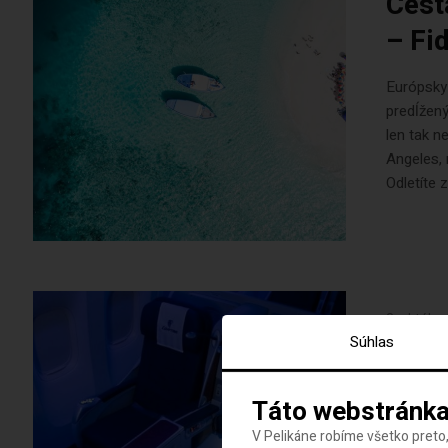
Cest
– Fi
Európsky 
predĺžený
len tak 
Angeles, 
Odletíte z.
3. októbr
Súhlas
-50%
luxu
Táto webstránka
V Pelikáne robíme všetko preto,