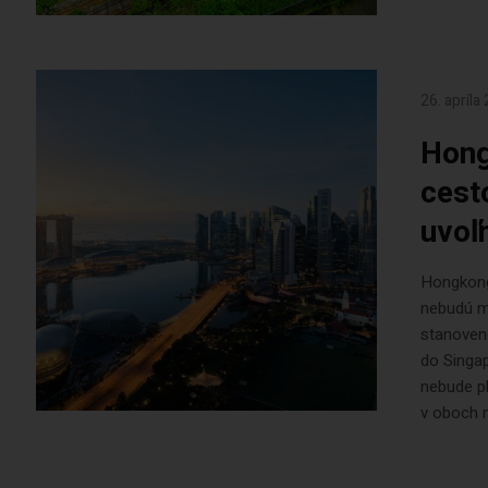
26. apríla
Hong
cest
uvoľ
Hongkong 
nebudú mu
stanoven
do Singa
nebude p
v oboch 