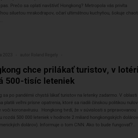
pas. Prečo sa oplatí navštíviť Hongkong? Metropola vás privíta
ľnou siluetou mrakodrapov, očarí ultimátnou kuchyňou, šokuje chao
..
ra 2023
autor
Roland Regely
kong chce prilákať turistov, v lotéri
á 500-tisíc leteniek
sa po pandémii chystá lákať turistov na letenky zadarmo. V oblasti
platili veľmi prísne opatrenia, ktoré sa riadili čínskou politikou nulov
e voči koronavírusu. Hongkong tvrdí, že v súvislosti s pripravovanou
 rozdá 500 000 leteniek v hodnote 2 miliard hongkongských dolárov
merických dolárov). Informuje o tom CNN. Ako to bude fungovať?...