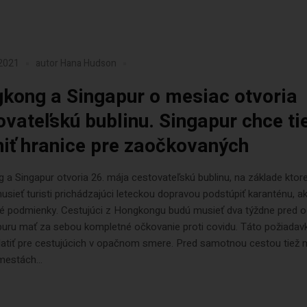
 2021
autor
Hana Hudson
kong a Singapur o mesiac otvoria
ovateľskú bublinu. Singapur chce ti
niť hranice pre zaočkovaných
a Singapur otvoria 26. mája cestovateľskú bublinu, na základe ktore
sieť turisti prichádzajúci leteckou dopravou podstúpiť karanténu, ak
é podmienky. Cestujúci z Hongkongu budú musieť dva týždne pred 
puru mať za sebou kompletné očkovanie proti covidu. Táto požiadav
latiť pre cestujúcich v opačnom smere. Pred samotnou cestou tiež 
mestách...