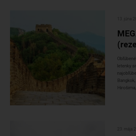
13. júna 
MEGA
(rez
Obľúbené 
letenky s
najobľúbe
Bangkok, 
Hirošima,
23. mája 