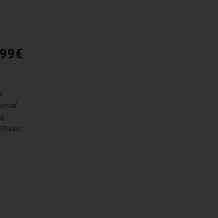
299€
ie
rvovať
j,
 Phuket,