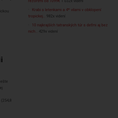
rezortmi od 1099€
1 032x videní
Krabi s letenkami a 4* vilami v obklopení
tickou
tropickej…
982x videní
10 najkrajších tatranských túr s deťmi aj bez
nich…
429x videní
i
 ešte
ej
 (254,8