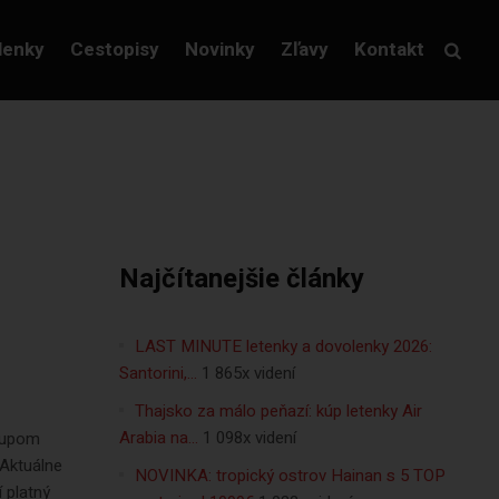
lenky
Cestopisy
Novinky
Zľavy
Kontakt
Najčítanejšie články
LAST MINUTE letenky a dovolenky 2026:
Santorini,…
1 865x videní
Thajsko za málo peňazí: kúp letenky Air
Arabia na…
1 098x videní
stupom
 Aktuálne
NOVINKA: tropický ostrov Hainan s 5 TOP
 platný