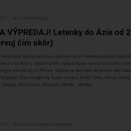
2019
autor
Roland Regely
 VÝPREDAJ! Letenky do Ázie od 
ervuj čím skôr)
destinácie, hlavná sezóna a výborné ceny. Pelikán pozbieral najlepš
merom do Ázie z našich končín, vybavil lepšie ceny a ty môžeš reze
nejšie miesta už od 299 eur. Objavili sa tam také destinácie ako Duba
Singapur, Goa, Hongkong, Kuala Lumpur, Krabi, Tokio, Seoul, Hanoj,
 Danang, Koh Samui, Denpasar, Manila… skrátka...
2019
autor
Lovci leteniek a dovoleniek