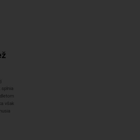
ež
j
 splnia
odletom
ka však
musia