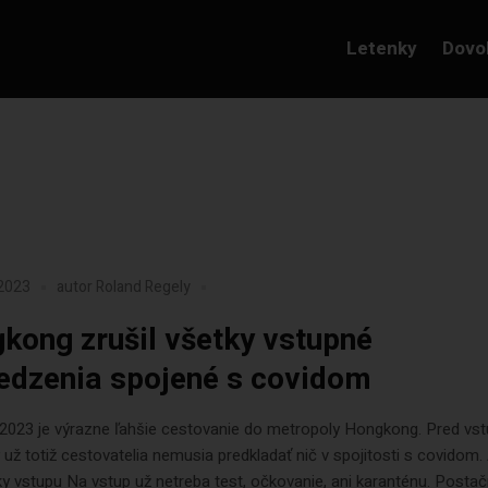
Letenky
Dovo
 2023
autor
Roland Regely
kong zrušil všetky vstupné
dzenia spojené s covidom
a 2023 je výrazne ľahšie cestovanie do metropoly Hongkong. Pred v
y už totiž cestovatelia nemusia predkladať nič v spojitosti s covidom.
 vstupu Na vstup už netreba test, očkovanie, ani karanténu. Postačí