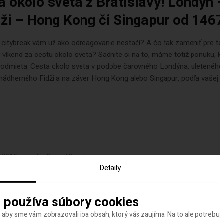
a okolo sveta z Bratislavy! Londýn
dži – Hong Kong či Singapur od 146
citybreak vám už ako odreagovanie nestačí? A čo tak zameniť pre t
 víkend za cestu okolo sveta? Sadnite si na to, máme totiž ponuku, 
neodmieta. Cesta okolo sveta v podobe čarovného Londýna, uletené
nádherného Fidži a na záver Hong Kong alebo Singapur, podľa vašej 
..
a 2019
autor
Roland Regely
Detaily
 BUSINESS CLASS! Leť do Afriky a 
sne od 629€
 používa súbory cookies
 aby sme vám zobrazovali iba obsah, ktorý vás zaujíma. Na to ale potreb