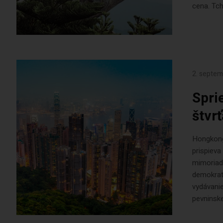
cena. Tc
2. septe
Spri
štvr
Hongkong 
prispiev
mimoriadn
demokrati
vydávani
pevninskej