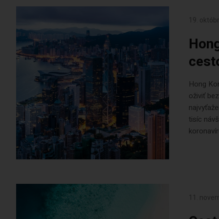
19. októb
Hong
cest
Hong Kon
oživiť be
najvyťaže
tisíc náv
koronavír
11. nove