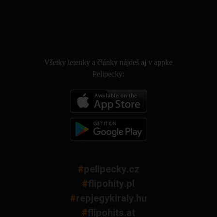
.
Všetky letenky a články nájdeš aj v appke
Pelipecky:
#
pelipecky.cz
#
flipohity.pl
#
repjegykiraly.hu
#
flipohits.at