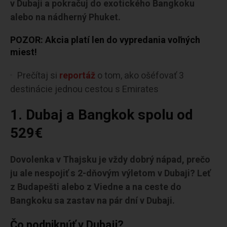
v Dubaji a pokračuj do exotického Bangkoku
alebo na nádherný Phuket.
POZOR: Akcia platí len do vypredania voľných
miest!
Prečítaj si
reportáž
o tom, ako ošéfovať 3
destinácie jednou cestou s Emirates
1. Dubaj a Bangkok spolu od
529€
Dovolenka v Thajsku je vždy dobrý nápad, prečo
ju ale nespojiť s 2-dňovým výletom v Dubaji? Leť
z Budapešti alebo z Viedne a na ceste do
Bangkoku sa zastav na pár dní v Dubaji.
Čo podniknúť v Dubaji?