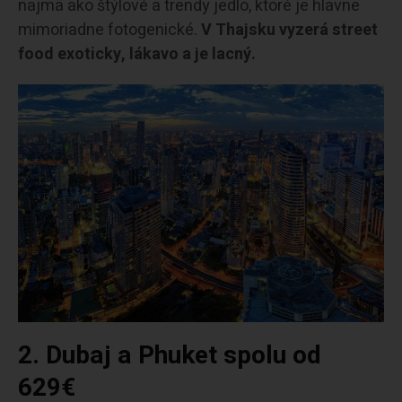
najmä ako štýlové a trendy jedlo, ktoré je hlavne
mimoriadne fotogenické.
V Thajsku vyzerá street
food exoticky, lákavo a je lacný.
2. Dubaj a Phuket spolu od
629€