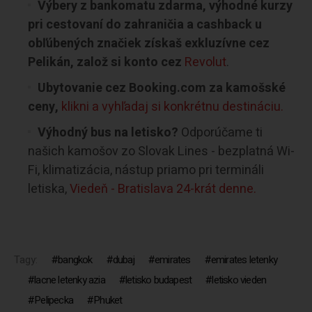
Výbery z bankomatu zdarma, výhodné kurzy
pri cestovaní do zahraničia a cashback u
obľúbených značiek získaš exkluzívne cez
Pelikán, založ si konto cez
Revolut
.
Ubytovanie cez Booking.com za kamošské
ceny,
klikni a vyhľadaj si konkrétnu destináciu.
Výhodný bus na letisko?
Odporúčame ti
našich kamošov zo Slovak Lines - bezplatná Wi-
Fi, klimatizácia, nástup priamo pri termináli
letiska,
Viedeň - Bratislava 24-krát denne.
Tagy:
bangkok
dubaj
emirates
emirates letenky
lacne letenky azia
letisko budapest
letisko vieden
Pelipecka
Phuket