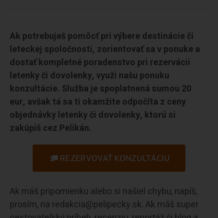
Ak potrebuješ pomôcť pri výbere destinácie či
leteckej spoločnosti, zorientovať sa v ponuke a
dostať kompletné poradenstvo pri rezervácii
letenky či dovolenky, využi našu ponuku
konzultácie. Služba je spoplatnená sumou 20
eur, avšak tá sa ti okamžite odpočíta z ceny
objednávky letenky či dovolenky, ktorú si
zakúpiš cez Pelikán.
REZERVOVAŤ KONZULTÁCIU
Ak máš pripomienku alebo si našiel chybu, napíš,
prosím, na redakcia@pelipecky.sk. Ak máš super
cestovateľský príbeh, recenziu, reportáž či blog a