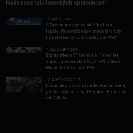
Naše recenzie leteckých spoločností
15. MÁJA 2026
S Dreamlinerom sa skrátka lieta
lepšie. Reportáž ekonomickej triedy
LOT (+letenky do Ameriky od 499€)
1. DECEMBRA 2025
Biznis trieda 5* Hainan Airlines: leť
super luxusne do Číny s 50% zľavou.
Máme letenky za 1 199€!
12. NOVEMBRA 2025
Luxus ako v biznis triede, len za menej
peňazí. Skúsili sme Premium Economy
od EVA Air