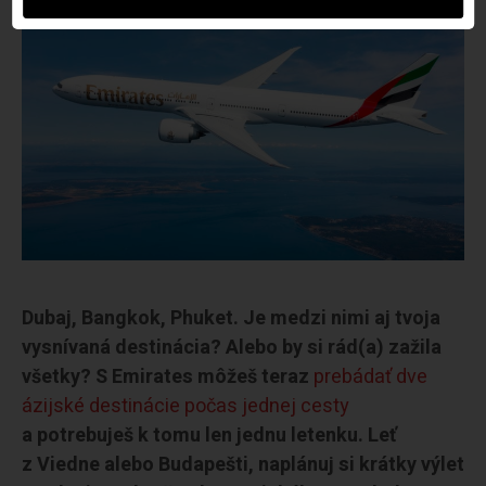
Dubaj, Bangkok, Phuket. Je medzi nimi aj tvoja
vysnívaná destinácia? Alebo by si rád(a) zažila
všetky? S Emirates môžeš teraz
prebádať dve
ázijské destinácie počas jednej cesty
a potrebuješ k tomu len jednu letenku. Leť
z Viedne alebo Budapešti, naplánuj si krátky výlet