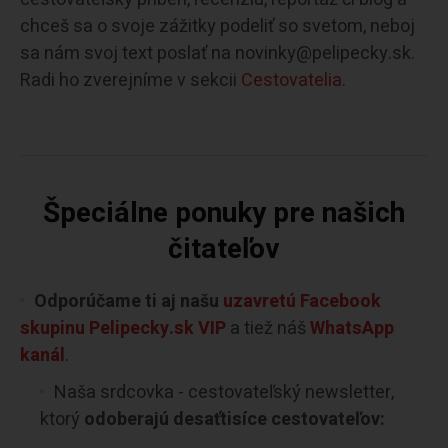
chceš sa o svoje zážitky podeliť so svetom, neboj
sa nám svoj text poslať na novinky@pelipecky.sk.
Radi ho zverejníme v sekcii
Cestovatelia.
Špeciálne ponuky pre našich
čitateľov
Odporúčame ti aj našu
uzavretú Facebook
skupinu Pelipecky.sk VIP
a tiež náš
WhatsApp
kanál
.
Naša srdcovka - cestovateľský newsletter,
ktorý
odoberajú desaťtisíce cestovateľov: