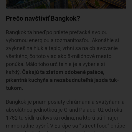
Prečo navštíviť Bangkok?
Bangkok ťa hneď po prílete prefacká svojou
výbornou energiou a rozmanitosťou. Akonáhle si
zvykneš na hluk a teplo, vrhni sa na objavovanie
všetkého, čo toto viac ako 8-miliónové mesto
ponúka. Málo toho určite nie je a vyberie si
každý.
Čakajú ťa zlatom zdobené paláce,
pikantná kuchyňa a nezabudnuteľná jazda tuk-
tukom.
Bangkok je priam posiaty chrámami a svätyňami a
absolútnou jednotkou je Grand Palace. Už od roku
1782 tu sídli kráľovská rodina, na ktorú sú Thajci
mimoriadne pyšní. V Európe sa “street food” chápe