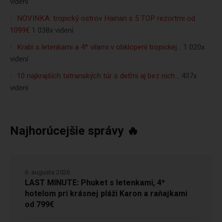
videní
NOVINKA: tropický ostrov Hainan s 5 TOP rezortmi od
1099€
1 038x videní
Krabi s letenkami a 4* vilami v obklopení tropickej…
1 020x
videní
10 najkrajších tatranských túr s deťmi aj bez nich…
437x
videní
Najhorúcejšie správy 🔥
6. augusta 2026
LAST MINUTE: Phuket s letenkami, 4*
hotelom pri krásnej pláži Karon a raňajkami
od 799€