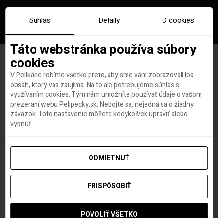
Súhlas
Detaily
O cookies
Táto webstránka používa súbory
cookies
V Pelikáne robíme všetko preto, aby sme vám zobrazovali iba
2 destinácie, 1 letenka:
obsah, ktorý vás zaujíma. Na to ale potrebujeme súhlas s
využívaním cookies. Tým nám umožníte používať údaje o vašom
Multicity Emirates od 529€ sú
prezeraní webu Pelipecky.sk. Nebojte sa, nejedná sa o žiadny
záväzok. Toto nastavenie môžete kedykoľvek upraviť alebo
späť!
vypnúť.
ODMIETNUŤ
Lovci leteniek a dovoleniek
autor
PRISPÔSOBIŤ
25. NOVEMBRA 2021
POVOLIŤ VŠETKO