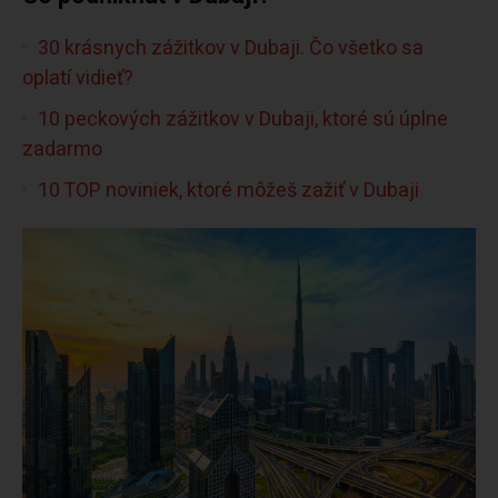
30 krásnych zážitkov v Dubaji. Čo všetko sa
oplatí vidieť?
10 peckových zážitkov v Dubaji, ktoré sú úplne
zadarmo
10 TOP noviniek, ktoré môžeš zažiť v Dubaji