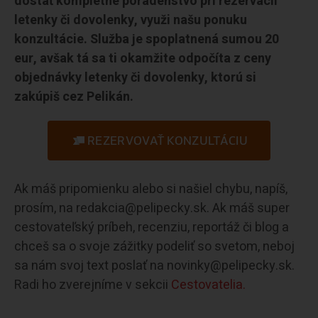
dostať kompletné poradenstvo pri rezervácii
letenky či dovolenky, využi našu ponuku
konzultácie. Služba je spoplatnená sumou 20
eur, avšak tá sa ti okamžite odpočíta z ceny
objednávky letenky či dovolenky, ktorú si
zakúpiš cez Pelikán.
REZERVOVAŤ KONZULTÁCIU
Ak máš pripomienku alebo si našiel chybu, napíš,
prosím, na redakcia@pelipecky.sk. Ak máš super
cestovateľský príbeh, recenziu, reportáž či blog a
chceš sa o svoje zážitky podeliť so svetom, neboj
sa nám svoj text poslať na novinky@pelipecky.sk.
Radi ho zverejníme v sekcii
Cestovatelia.