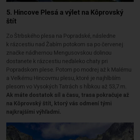
5.
Hincove Plesá a výlet na Kôprovský
štít
Zo Štrbského plesa na Popradské, následne
k rázcestiu nad Žabím potokom sa po červenej
značke nádhernou Mengusovskou dolinou
dostanete k rázcestiu neďaleko chaty pri
Popradskom plese. Potom po modrej až k Malému
a Veľkému Hincovmu plesu, ktoré je najhlbším
plesom vo Vysokých Tatrách s hĺbkou až 53,7 m.
Ak máte dostatok síl a času, trasa pokračuje až
na Kôprovský štít, ktorý vás odmení tými
najkrajšími výhľadmi.