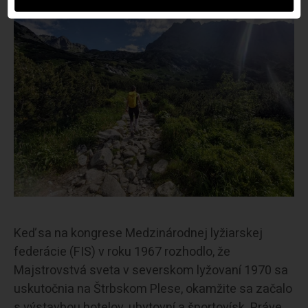
Keď sa na kongrese Medzinárodnej lyžiarskej
federácie (FIS) v roku 1967 rozhodlo, že
Majstrovstvá sveta v severskom lyžovaní 1970 sa
uskutočnia na Štrbskom Plese, okamžite sa začalo
s výstavbou hotelov, ubytovní a športovísk. Práve