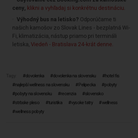
ceny,
klikni a vyhľadaj si konkrétnu destináciu.
Výhodný bus na letisko?
Odporúčame ti
našich kamošov zo Slovak Lines - bezplatná Wi-
Fi, klimatizácia, nástup priamo pri termináli
letiska,
Viedeň - Bratislava 24-krát denne.
Tagy:
dovolenka
dovolenka na slovensku
hotel fis
najlepší wellness na slovensku
Pelipecka
pobyty
pobyty na slovensku
recenzia
slovensko
strbske pleso
turistika
vysoke tatry
wellness
wellness pobyty