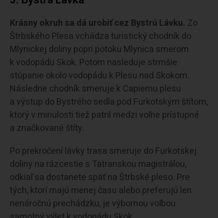
3.
Bystrá Lávka
Krásny okruh sa dá urobiť cez Bystrú Lávku.
Zo
Štrbského Plesa vchádza turistický chodník do
Mlynickej doliny popri potoku Mlynica smerom
k vodopádu Skok. Potom nasleduje strmšie
stúpanie okolo vodopádu k Plesu nad Skokom.
Následne chodník smeruje k Capiemu plesu
a výstup do Bystrého sedla pod Furkotským štítom,
ktorý v minulosti tiež patril medzi voľne prístupné
a značkované štíty.
Po prekročení lávky trasa smeruje do Furkotskej
doliny na rázcestie s Tatranskou magistrálou,
odkiaľ sa dostanete späť na Štrbské pleso. Pre
tých, ktorí majú menej času alebo preferujú len
nenáročnú prechádzku, je výbornou voľbou
samotný výlet k vodopádu Skok.