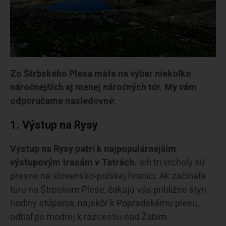
Zo Štrbského Plesa máte na výber niekoľko
náročnejších aj menej náročných túr. My vám
odporúčame nasledovné:
1. Výstup na Rysy
Výstup na Rysy patrí k najpopulárnejším
výstupovým trasám v Tatrách.
Ich tri vrcholy sú
presne na slovensko-poľskej hranici. Ak začínate
túru na Štrbskom Plese, čakajú vás približne štyri
hodiny stúpania, najskôr k Popradskému plesu,
odtiaľ po modrej k rázcestiu nad Žabím