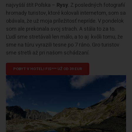
najvyšší štít Poľska –
Rysy
. Z posledných fotografií
hromady turistov, ktoré kolovali internetom, som sa
obávala, že už moja príležitosť nepríde. V pondelok
som ale prekonala svoj strach. A stála to za to.
Ľudí sme stretávali len málo, a to aj kvôli tomu, že
sme na túru vyrazili tesne po 7 ráno. Gro turistov
sme stretli až pri našom schádzaní.
POBYT V HOTELI FIS*** UŽ OD 39 EUR