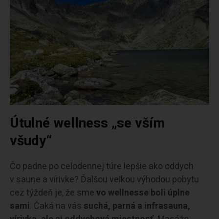
Útulné wellness „se vším
všudy“
Čo padne po celodennej túre lepšie ako oddych
v saune a vírivke? Ďalšou veľkou výhodou pobytu
cez týždeň je, že sme
vo wellnesse boli úplne
sami
. Čaká na vás
suchá, parná a infrasauna,