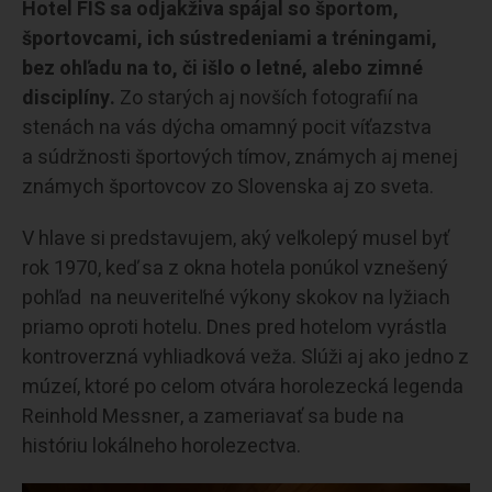
Hotel FIS sa odjakživa spájal so športom,
športovcami, ich sústredeniami a tréningami,
bez ohľadu na to, či išlo o letné, alebo zimné
disciplíny.
Zo starých aj novších fotografií na
stenách na vás dýcha omamný pocit víťazstva
a súdržnosti športových tímov, známych aj menej
známych športovcov zo Slovenska aj zo sveta.
V hlave si predstavujem, aký veľkolepý musel byť
rok 1970, keď sa z okna hotela ponúkol vznešený
pohľad na neuveriteľné výkony skokov na lyžiach
priamo oproti hotelu. Dnes pred hotelom vyrástla
kontroverzná vyhliadková veža. Slúži aj ako jedno z
múzeí, ktoré po celom otvára horolezecká legenda
Reinhold Messner, a zameriavať sa bude na
históriu lokálneho horolezectva.