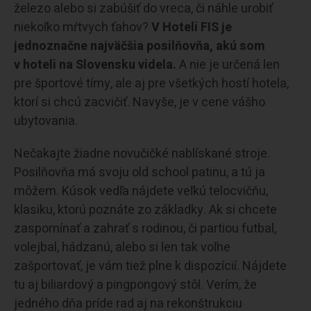
železo alebo si zabúšiť do vreca, či náhle urobiť
niekoľko mŕtvych ťahov?
V Hoteli FIS je
jednoznačne najväčšia posilňovňa, akú som
v hoteli na Slovensku videla.
A nie je určená len
pre športové tímy, ale aj pre všetkých hostí hotela,
ktorí si chcú zacvičiť. Navyše, je v cene vášho
ubytovania.
Nečakajte žiadne novučičké nablískané stroje.
Posilňovňa má svoju old school patinu, a tú ja
môžem. Kúsok vedľa nájdete veľkú telocvičňu,
klasiku, ktorú poznáte zo základky. Ak si chcete
zaspomínať a zahrať s rodinou, či partiou futbal,
volejbal, hádzanú, alebo si len tak voľne
zašportovať, je vám tiež plne k dispozícií. Nájdete
tu aj biliardový a pingpongový stôl. Verím, že
jedného dňa príde rad aj na rekonštrukciu