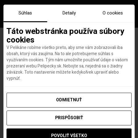
Súhlas
Detaily
O cookies
Táto webstránka používa súbory
cookies
V Pelikáne robíme všetko preto, aby sme vám zobrazovali iba
Pre športovcov, milovníkov
obsah, ktorý vás zaujíma. Na to ale potrebujeme súhlas s
využívaním cookies. Tým nám umožníte používať údaje o vašom
hôr aj rekreantov. Takto
prezeraní webu Pelipecky.sk. Nebojte sa, nejedná sa o žiadny
záväzok. Toto nastavenie môžete kedykoľvek upraviť alebo
vyzerá pobyt v hoteli FIS +
vypnúť.
SÚŤAŽ o pobyt
ODMIETNUŤ
PRISPÔSOBIŤ
Mirka Grajciarova
autor
17. SEPTEMBRA 2020
POVOLIŤ VŠETKO