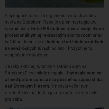
A aj napriek tomu, že organizácia majstrovstiev
sveta na Štrbskom Plese je už len nostalgickou
spomienkou,
Hotel FIS dodnes otvára svoje dvere
profesionálnym aj rekreačným športovcom
snáď
každého druhu, ale aj
ľuďom, ktorí hľadajú oddych
na nenáročných túrach
po okolí, ktorých je tu
nespočetné množstvo.
Za roky aktívnej turistiky v Tatrách som na
Štrbskom Plese nikdy nespala.
Ubytovala som sa,
a hneď potom som sa išla pozrieť na západ slnka
nad Štrbským Plesom.
V nedeľu večer tam
stretnete len pár ľudí, a jazero máte takmer celé
pre seba.