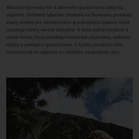
Milovníci lyžovania, hôr a aktívneho aj pasívneho oddychu,
zbystrite. Obľúbené lyžiarske strediská na Slovensku ponúkajú
svahy vhodné pre začiatočníkov aj pokročilých lyžiarov, ktoré
uspokoja všetky vekové kategórie. K tomu patria moderné a
útulné hotely, ktoré ponúkajú komfortné ubytovanie, wellness
služby a vynikajúcu gastronómiu. V týchto ponukách sme
skombinovali to najlepšie zo všetkého za peckové ceny....