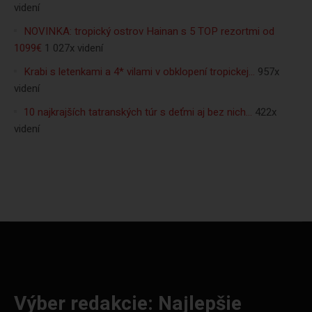
videní
NOVINKA: tropický ostrov Hainan s 5 TOP rezortmi od
1099€
1 027x videní
Krabi s letenkami a 4* vilami v obklopení tropickej…
957x
videní
10 najkrajších tatranských túr s deťmi aj bez nich…
422x
videní
Výber redakcie: Najlepšie