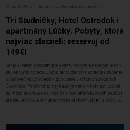
24. apríla 2025
autor
Lovci leteniek a dovoleniek
Tri Studničky, Hotel Ostredok i
apartmány Lúčky. Pobyty, ktoré
najviac zlacneli: rezervuj od
149€!
Jar je skvelým obdobím pre aktívny oddych a načerpanie síl v
slovenských horách. Ulož si tento článok a spoločne budeme
odhalovať najvýhodnejšie ubytovanie v krásnych zákutiach
Slovenska. Ponúkneme tipy na ubyotvanie v hoteloch, odkiaľ
sa môže štverať po najkrajších slovenských kopcoch a užívať
si našu prírodu. A aby sme pritom všetkom ušetrili a bývali v...