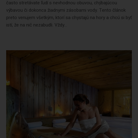
často stretávate ľudí s nevhodnou obuvou, chýbajúcou
výbavou či dokonca žiadnymi zásobami vody. Tento článok
preto venujem všetkým, ktorí sa chystajú na hory a chcú si byť
istí, že na nič nezabudli. Vždy...