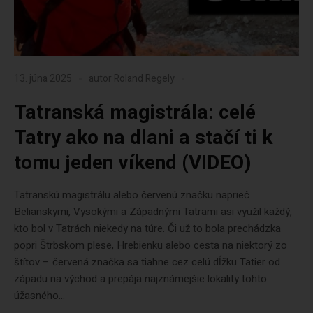
13. júna 2025
autor
Roland Regely
Tatranská magistrála: celé
Tatry ako na dlani a stačí ti k
tomu jeden víkend (VIDEO)
Tatranskú magistrálu alebo červenú značku naprieč
Belianskymi, Vysokými a Západnými Tatrami asi využil každý,
kto bol v Tatrách niekedy na túre. Či už to bola prechádzka
popri Štrbskom plese, Hrebienku alebo cesta na niektorý zo
štítov – červená značka sa tiahne cez celú dĺžku Tatier od
západu na východ a prepája najznámejšie lokality tohto
úžasného...