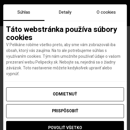
Súhlas
Detaily
O cookies
Táto webstránka používa súbory
cookies
V Pelikáne robíme všetko preto, aby sme vám zobrazovali iba
Značka:
vysoke tatry
obsah, ktorý vás zaujíma. Na to ale potrebujeme súhlas s
využívaním cookies. Tým nám umožníte používať údaje o vašom
prezeraní webu Pelipecky.sk. Nebojte sa, nejedná sa o žiadny
záväzok. Toto nastavenie môžete kedykoľvek upraviť alebo
vypnúť.
ODMIETNUŤ
PRISPÔSOBIŤ
POVOLIŤ VŠETKO