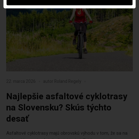
22. marca 2026
autor
Roland Regely
Najlepšie asfaltové cyklotrasy
na Slovensku? Skús týchto
desať
Asfaltové cyklotrasy majú obrovskú výhodu v tom, že sa na