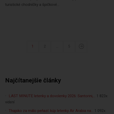
turistické chodníčky a špičkové...
1
2
…
5
Najčítanejšie články
LAST MINUTE letenky a dovolenky 2026: Santorini,…
1 823x
videní
Thajsko za málo peňazí: kúp letenky Air Arabia na…
1 092x