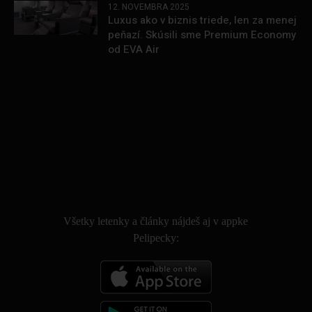
12. NOVEMBRA 2025
Luxus ako v biznis triede, len za menej
peňazí. Skúsili sme Premium Economy
od EVA Air
.
Všetky letenky a články nájdeš aj v appke
Pelipecky: