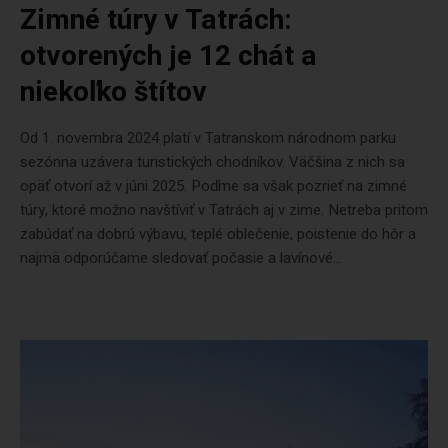
Zimné túry v Tatrách:
otvorených je 12 chát a
niekoľko štítov
Od 1. novembra 2024 platí v Tatranskom národnom parku
sezónna uzávera turistických chodníkov. Väčšina z nich sa
opäť otvorí až v júni 2025. Poďme sa však pozrieť na zimné
túry, ktoré možno navštíviť v Tatrách aj v zime. Netreba pritom
zabúdať na dobrú výbavu, teplé oblečenie, poistenie do hôr a
najmä odporúčame sledovať počasie a lavínové...