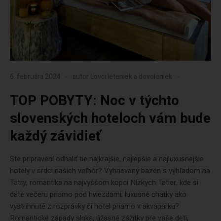
6. februára 2024
autor
Lovci leteniek a dovoleniek
TOP POBYTY: Noc v týchto
slovenských hoteloch vám bude
každý závidieť
Ste pripravení odhaliť tie najkrajšie, najlepšie a najluxusnejšie
hotely v srdci našich veľhôr? Vyhrievaný bazén s výhľadom na
Tatry, romantika na najvyššom kopci Nízkych Tatier, kde si
dáte večeru priamo pod hviezdami, luxusné chatky ako
vystrihnuté z rozprávky či hotel priamo v akvaparku?
Romantické západy slnka, úžasné zážitky pre vaše deti,