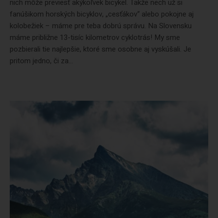
nich môže previesť akýkoľvek bicykel. Takže nech už si
fanúšikom horských bicyklov, „cesťákov“ alebo pokojne aj
kolobežiek – máme pre teba dobrú správu. Na Slovensku
máme približne 13-tisíc kilometrov cyklotrás! My sme
pozbierali tie najlepšie, ktoré sme osobne aj vyskúšali. Je
pritom jedno, či za...