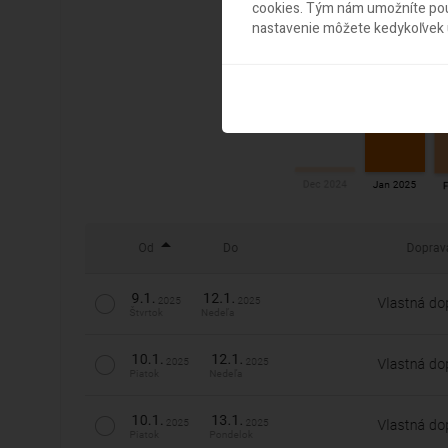
cookies. Tým nám umožníte použ
nastavenie môžete kedykoľvek u