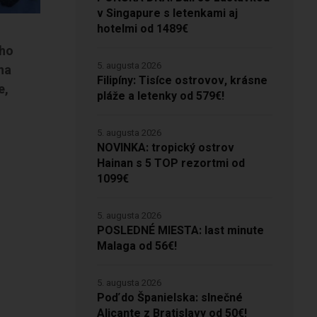
v Singapure s letenkami aj
hotelmi od 1489€
ého
5. augusta 2026
na
Filipíny: Tisíce ostrovov, krásne
e,
pláže a letenky od 579€!
5. augusta 2026
NOVINKA: tropický ostrov
Hainan s 5 TOP rezortmi od
1099€
5. augusta 2026
POSLEDNÉ MIESTA: last minute
Malaga od 56€!
5. augusta 2026
Poď do Španielska: slnečné
Alicante z Bratislavy od 50€!