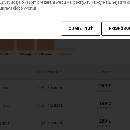
ívať údaje o vašom prezeraní webu Pelipecky.sk. Nebojte sa, nejedná sa
praviť alebo vypnúť.
ODMIETNUŤ
PRISPÔSO