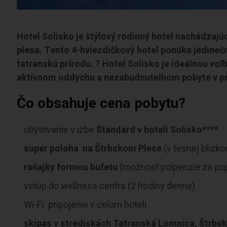
Hotel Solisko je štýlový rodinný hotel nachádzajú
plesa. Tento 4-hviezdičkový hotel ponúka jedineč
tatranskú prírodu. ? Hotel Solisko je ideálnou voľbo
aktívnom oddychu a nezabudnuteľnom pobyte v pr
Čo obsahuje cena pobytu?
ubytovanie v izbe
Štandard v hoteli Solisko****
super poloha
na Štrbskom Plese
(v tesnej blizk
raňajky formou bufetu
(možnosť polpenzie za pop
vstup do wellness centra (2 hodiny denne)
Wi-Fi pripojenie v celom hoteli
skipas v strediskách Tatranská Lomnica, Štrbs