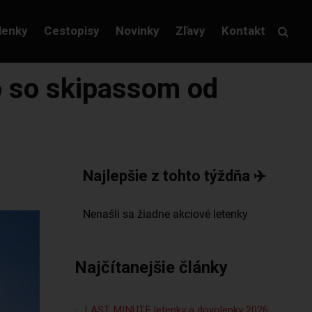
lenky
Cestopisy
Novinky
Zľavy
Kontakt
o so skipassom od
Najlepšie z tohto týždňa ✈️
Najčítanejšie články
LAST MINUTE letenky a dovolenky 2026: