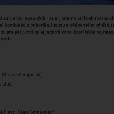
ci sa v srdci Vysokých Tatier, priamo pri brehu Štrbsk
nú kombináciu pohodlia, luxusu a nádherného výhľadu 
u pre páry, rodiny aj jednotlivcov, ktorí túžia po relax
írode.
osti hotela Kempinski)
latok)
ké Pleso, Starý Smokovec*