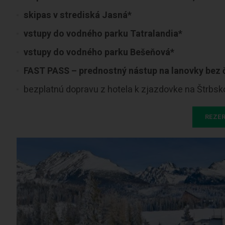
skipas v strediská Jasná*
vstupy do vodného parku Tatralandia*
vstupy do vodného parku Bešeňová*
FAST PASS – prednostný nástup na lanovky bez 
bezplatnú dopravu z hotela k zjazdovke na Štrbsk
REZER