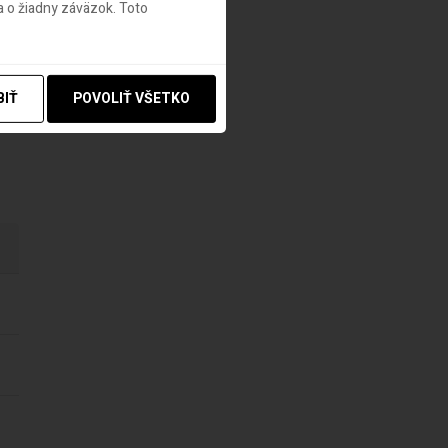
 o žiadny záväzok. Toto
BIŤ
POVOLIŤ VŠETKO