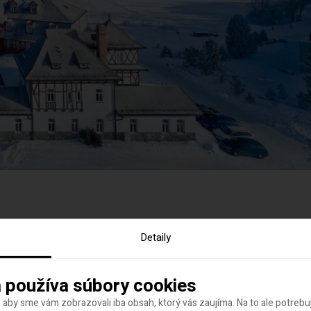
Detaily
LA REZERVÁCIA
 používa súbory cookies
 aby sme vám zobrazovali iba obsah, ktorý vás zaujíma. Na to ale potreb