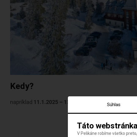
Kedy?
napríklad
11.1.2025 – 13.1.2025
Súhlas
RÝCH
Táto webstránka
V Pelikáne robíme všetko preto,