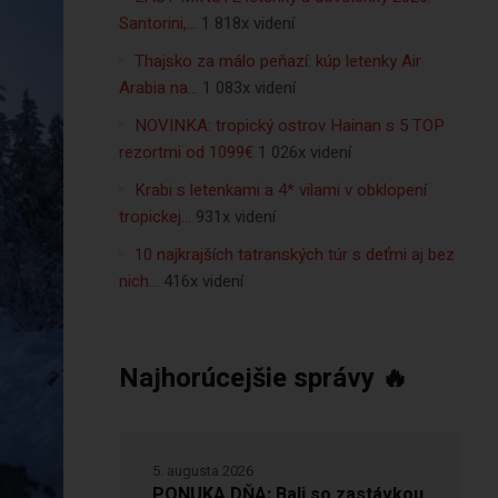
Santorini,…
1 818x videní
Thajsko za málo peňazí: kúp letenky Air
Arabia na…
1 083x videní
NOVINKA: tropický ostrov Hainan s 5 TOP
rezortmi od 1099€
1 026x videní
Krabi s letenkami a 4* vilami v obklopení
tropickej…
931x videní
10 najkrajších tatranských túr s deťmi aj bez
nich…
416x videní
Najhorúcejšie správy 🔥
5. augusta 2026
PONUKA DŇA: Bali so zastávkou