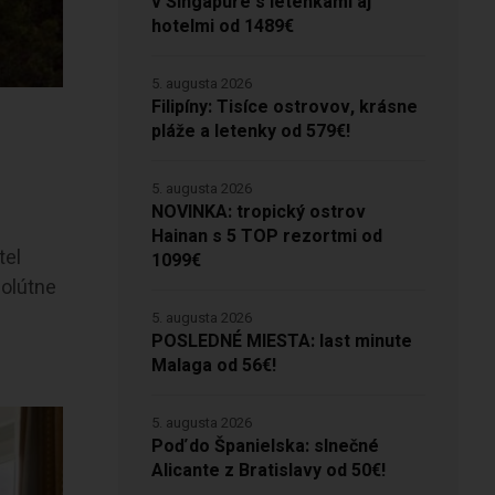
v Singapure s letenkami aj
hotelmi od 1489€
5. augusta 2026
Filipíny: Tisíce ostrovov, krásne
pláže a letenky od 579€!
5. augusta 2026
NOVINKA: tropický ostrov
Hainan s 5 TOP rezortmi od
tel
1099€
solútne
5. augusta 2026
POSLEDNÉ MIESTA: last minute
Malaga od 56€!
5. augusta 2026
Poď do Španielska: slnečné
Alicante z Bratislavy od 50€!