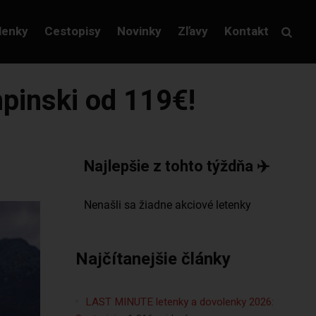
lenky
Cestopisy
Novinky
Zľavy
Kontakt
pinski od 119€!
Najlepšie z tohto týždňa ✈️
Najčítanejšie články
LAST MINUTE letenky a dovolenky 2026: