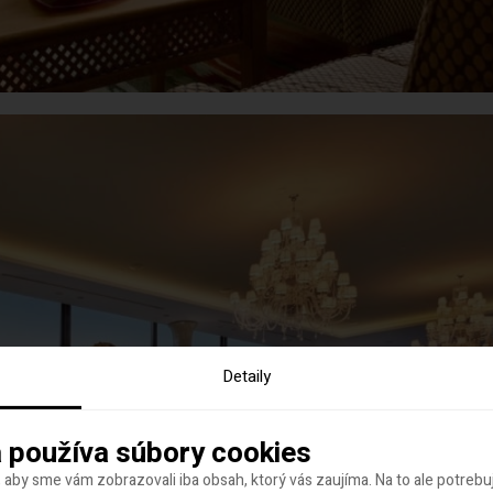
Detaily
 používa súbory cookies
 aby sme vám zobrazovali iba obsah, ktorý vás zaujíma. Na to ale potreb