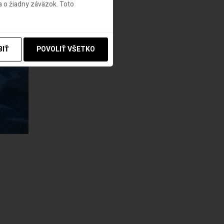
 o žiadny záväzok. Toto
BIŤ
POVOLIŤ VŠETKO