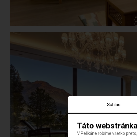
Súhlas
Táto webstránka
V Pelikáne robíme všetko preto,