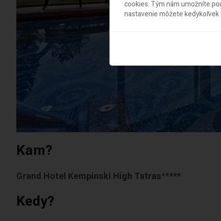
cookies. Tým nám umožníte použ
nastavenie môžete kedykoľvek u
Kam?
Grand Hotel Kempinski High Tatras
**
***
Kedy?