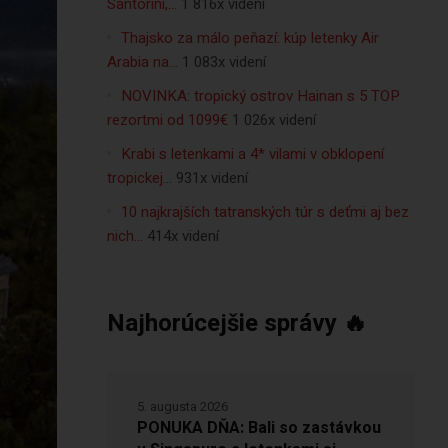
Santorini,…
1 816x videní
Thajsko za málo peňazí: kúp letenky Air
Arabia na…
1 083x videní
NOVINKA: tropický ostrov Hainan s 5 TOP
rezortmi od 1099€
1 026x videní
Krabi s letenkami a 4* vilami v obklopení
tropickej…
931x videní
10 najkrajších tatranských túr s deťmi aj bez
nich…
414x videní
Najhorúcejšie správy 🔥
5. augusta 2026
PONUKA DŇA: Bali so zastávkou