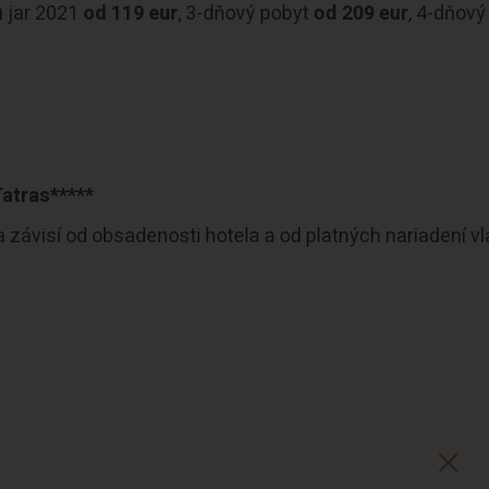
ú jar 2021
od 119 eur
, 3-dňový pobyt
od
209 eur
, 4-dňový
atras*****
závisí od obsadenosti hotela a od platných nariadení vl