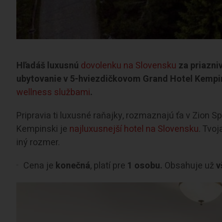
Hľadáš luxusnú
dovolenku na Slovensku
za priazni
ubytovanie v 5-hviezdičkovom Grand Hotel Kempi
wellness službami
.
Pripravia ti luxusné raňajky, rozmaznajú ťa v Zion S
Kempinski je
najluxusnejší hotel na Slovensku
. Tvo
iný rozmer.
Cena je
konečná
, platí pre
1 osobu.
Obsahuje už
v