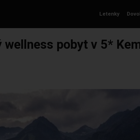
Letenky
Dovo
ellness pobyt v 5* Kem