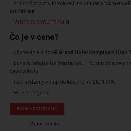
2-dňový pobyt v termínoch na január a takmer cel
od 289 eur
VYBER SI SVOJ TERMÍ
N
Čo je v cene?
ubytovanie v hoteli
Grand Hotel Kempinski High T
bohaté raňajky formou bufetu – forma stravovania 
čase pobytu
neomedzený vstup do luxusného ZION SPA
Wi-Fi pripojenie
RÝCHLA REZERVÁCIA