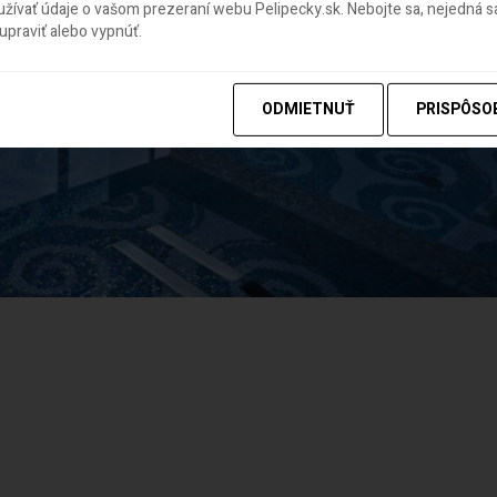
ívať údaje o vašom prezeraní webu Pelipecky.sk. Nebojte sa, nejedná sa
praviť alebo vypnúť.
ODMIETNUŤ
PRISPÔSO