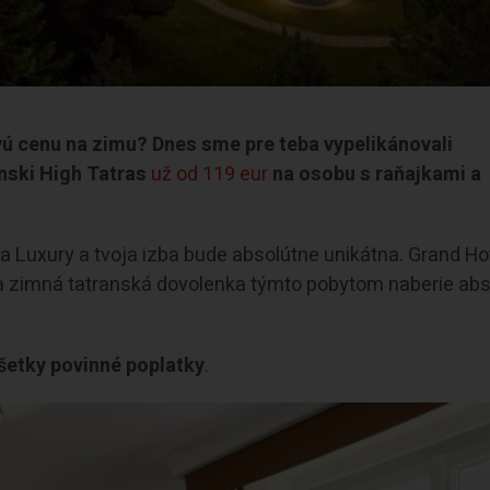
vú cenu na zimu? Dnes sme pre teba vypelikánovali
nski High Tatras
už od 119 eur
na osobu s raňajkami a
pa Luxury a tvoja izba bude absolútne unikátna. Grand Ho
ja zimná tatranská dovolenka týmto pobytom naberie ab
šetky povinné poplatky
.