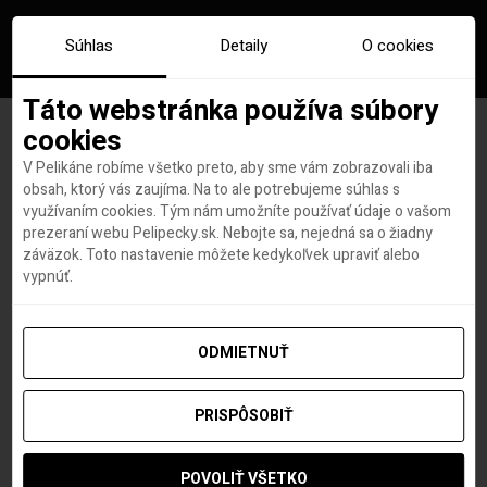
Súhlas
Detaily
O cookies
Táto webstránka používa súbory
cookies
V Pelikáne robíme všetko preto, aby sme vám zobrazovali iba
Emiráty, Portugalsko i Kuba.
obsah, ktorý vás zaujíma. Na to ale potrebujeme súhlas s
využívaním cookies. Tým nám umožníte používať údaje o vašom
Ktoré krajiny očkujú
prezeraní webu Pelipecky.sk. Nebojte sa, nejedná sa o žiadny
záväzok. Toto nastavenie môžete kedykoľvek upraviť alebo
najrýchlejšie? Pozri si TOP10
vypnúť.
rebríček (aktualizované)
ODMIETNUŤ
PRISPÔSOBIŤ
Roland Regely
autor
1. DECEMBRA 2021
POVOLIŤ VŠETKO