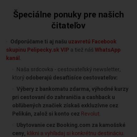
Špeciálne ponuky pre našich
čitateľov
Odporúčame ti aj našu
uzavretú Facebook
skupinu Pelipecky.sk VIP
a tiež náš
WhatsApp
kanál
.
Naša srdcovka - cestovateľský newsletter,
ktorý
odoberajú desaťtisíce cestovateľov:
Výbery z bankomatu zdarma, výhodné kurzy
pri cestovaní do zahraničia a cashback u
obľúbených značiek získaš exkluzívne cez
Pelikán, založ si konto cez
Revolut
.
Ubytovanie cez Booking.com za kamošské
ceny,
klikni a vyhľadaj si konkrétnu destináciu.