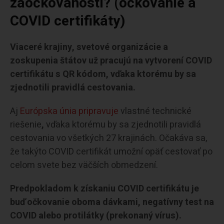
zaočkovanosti? (očkovanie a
COVID certifikáty)
Viaceré krajiny, svetové organizácie a
zoskupenia štátov už pracujú na vytvorení COVID
certifikátu s QR kódom, vďaka ktorému by sa
zjednotili pravidlá cestovania.
Aj
Európska únia pripravuje
vlastné technické
riešenie
,
vďaka ktorému by sa zjednotili pravidlá
cestovania vo všetkých 27 krajinách. Očakáva sa,
že takýto COVID certifikát umožní opäť cestovať po
celom svete bez väčších obmedzení.
Predpokladom k získaniu COVID certifikátu je
buď očkovanie oboma dávkami, negatívny test na
COVID alebo protilátky (prekonaný vírus).