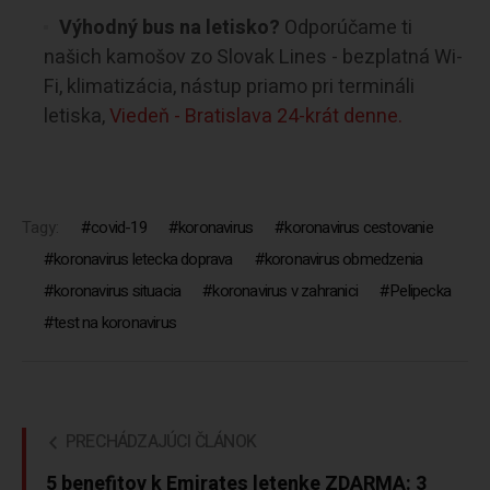
Výhodný bus na letisko?
Odporúčame ti
našich kamošov zo Slovak Lines - bezplatná Wi-
Fi, klimatizácia, nástup priamo pri termináli
letiska,
Viedeň - Bratislava 24-krát denne.
Tagy:
covid-19
koronavirus
koronavirus cestovanie
koronavirus letecka doprava
koronavirus obmedzenia
koronavirus situacia
koronavirus v zahranici
Pelipecka
test na koronavirus
PRECHÁDZAJÚCI ČLÁNOK
5 benefitov k Emirates letenke ZDARMA: 3