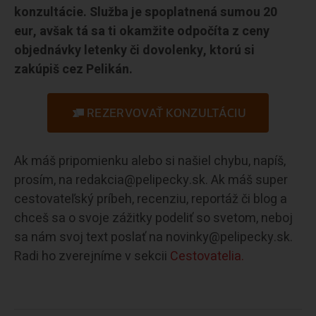
konzultácie. Služba je spoplatnená sumou 20
eur, avšak tá sa ti okamžite odpočíta z ceny
objednávky letenky či dovolenky, ktorú si
zakúpiš cez Pelikán.
REZERVOVAŤ KONZULTÁCIU
Ak máš pripomienku alebo si našiel chybu, napíš,
prosím, na redakcia@pelipecky.sk. Ak máš super
cestovateľský príbeh, recenziu, reportáž či blog a
chceš sa o svoje zážitky podeliť so svetom, neboj
sa nám svoj text poslať na novinky@pelipecky.sk.
Radi ho zverejníme v sekcii
Cestovatelia.