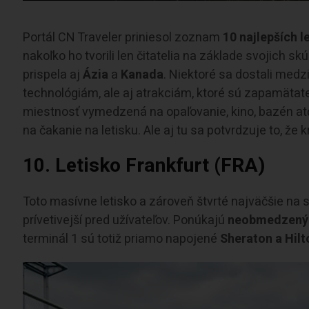
Portál CN Traveler priniesol zoznam
10 najlepších l
nakoľko ho tvorili len čitatelia na základe svojich 
prispela aj
Ázia
a
Kanada
. Niektoré sa dostali med
technológiám, ale aj atrakciám, ktoré sú zapamätate
miestnosť vymedzená na opaľovanie, kino, bazén atď
na čakanie na letisku. Ale aj tu sa potvrdzuje to, že k
10. Letisko Frankfurt (FRA)
Toto masívne letisko a zároveň štvrté najväčšie na s
prívetivejší pred užívateľov. Ponúkajú
neobmedzený p
terminál 1 sú totiž priamo napojené
Sheraton a Hilt