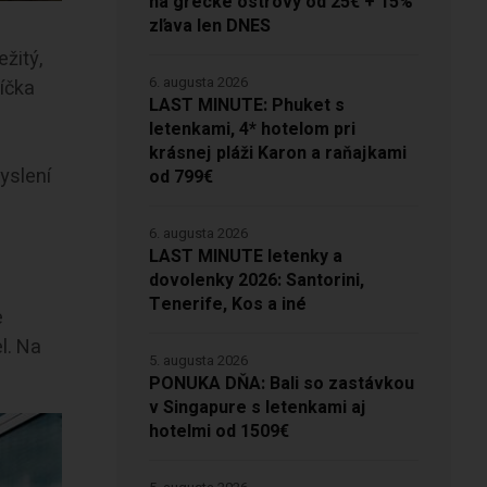
na grécke ostrovy od 25€ + 15%
zľava len DNES
žitý,
6. augusta 2026
líčka
LAST MINUTE: Phuket s
letenkami, 4* hotelom pri
o
krásnej pláži Karon a raňajkami
yslení
od 799€
6. augusta 2026
LAST MINUTE letenky a
dovolenky 2026: Santorini,
Tenerife, Kos a iné
e
el. Na
5. augusta 2026
PONUKA DŇA: Bali so zastávkou
v Singapure s letenkami aj
hotelmi od 1509€