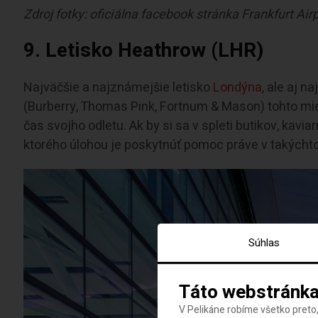
Zdroj fotky: oficiálna facebook stránka Frankfurt Air
9. Letisko Heathrow (LHR)
Najväčšie a najznámejšie letisko
Londýna
, ale aj n
(Burberry, Thomas Pink, Fortnum & Mason) tohto mies
čas svojho odletu. Ak by si sa v spleti butikov, kaviar
ktorého úlohou je poskytnúť pomoc práve v takýchto
Súhlas
Táto webstránka
V Pelikáne robíme všetko preto,