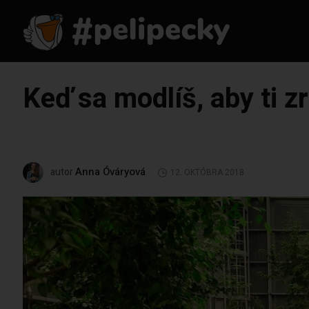
Keď sa modlíš, aby ti zr
Anna Óváryová
autor
12. OKTÓBRA 2018