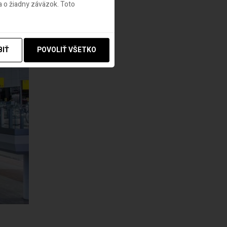
 o žiadny záväzok. Toto
BIŤ
POVOLIŤ VŠETKO