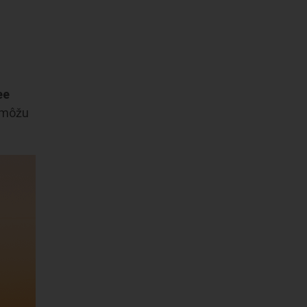
ee
u môžu