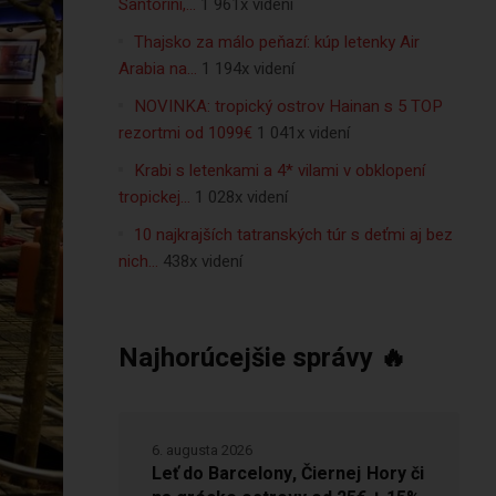
Santorini,…
1 961x videní
Thajsko za málo peňazí: kúp letenky Air
Arabia na…
1 194x videní
NOVINKA: tropický ostrov Hainan s 5 TOP
rezortmi od 1099€
1 041x videní
Krabi s letenkami a 4* vilami v obklopení
tropickej…
1 028x videní
10 najkrajších tatranských túr s deťmi aj bez
nich…
438x videní
Najhorúcejšie správy 🔥
6. augusta 2026
Leť do Barcelony, Čiernej Hory či