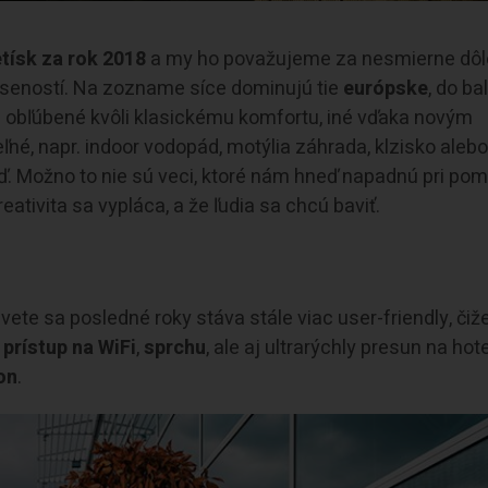
etísk za rok 2018
a my ho považujeme za nesmierne dôle
skúseností. Na zozname síce dominujú tie
európske
, do ba
zi obľúbené kvôli klasickému komfortu, iné vďaka novým
ľné, napr. indoor vodopád, motýlia záhrada, klzisko aleb
. Možno to nie sú veci, ktoré nám hneď napadnú pri pom
reativita sa vypláca, a že ľudia sa chcú baviť.
vete sa posledné roky stáva stále viac user-friendly, čiž
rístup na WiFi
,
sprchu
, ale aj ultrarýchly presun na hot
on
.