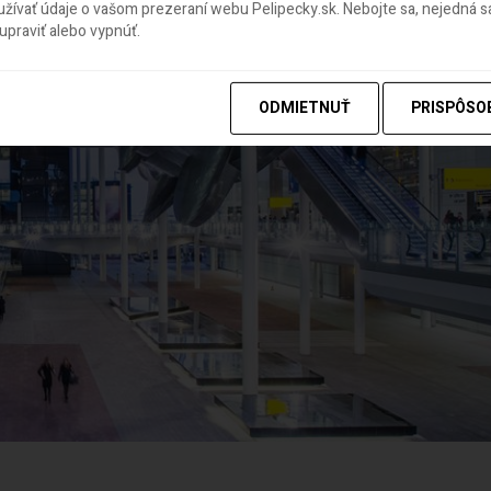
ívať údaje o vašom prezeraní webu Pelipecky.sk. Nebojte sa, nejedná sa
praviť alebo vypnúť.
ODMIETNUŤ
PRISPÔSO