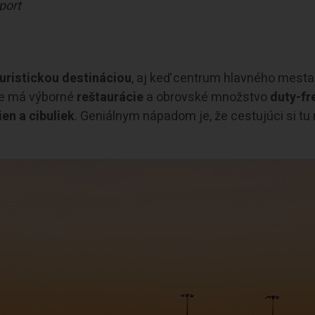
rport
uristickou destináciou
, aj keď centrum hlavného mesta
uke má výborné
reštaurácie
a obrovské množstvo
duty-fr
en a cibuliek
. Geniálnym nápadom je, že cestujúci si t