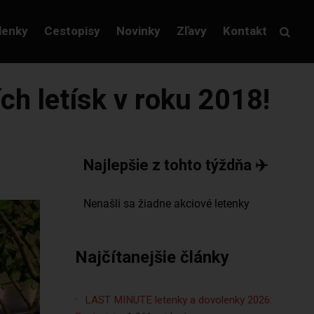
lenky
Cestopisy
Novinky
Zľavy
Kontakt
ích letísk v roku 2018!
Najlepšie z tohto týždňa ✈️
Najčítanejšie články
LAST MINUTE letenky a dovolenky 2026: