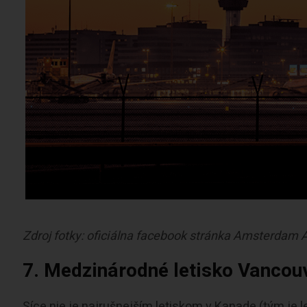
Zdroj fotky: oficiálna facebook stránka Amsterdam A
7. Medzinárodné letisko Vancou
Síce nie je najrušnejším letiskom v Kanade (tým je 