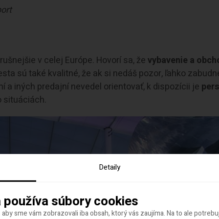
port
ajrušnejšie v celej Európe. Hovorí sa, že
vybavenie a obch
ta sú také kvalitné, že ak si nedáš pozor, ľahko zabudn
ní a iných predajní nevedel orientovať, k dispozícii je
per
 situáciách.
Detaily
 používa súbory cookies
 aby sme vám zobrazovali iba obsah, ktorý vás zaujíma. Na to ale potreb