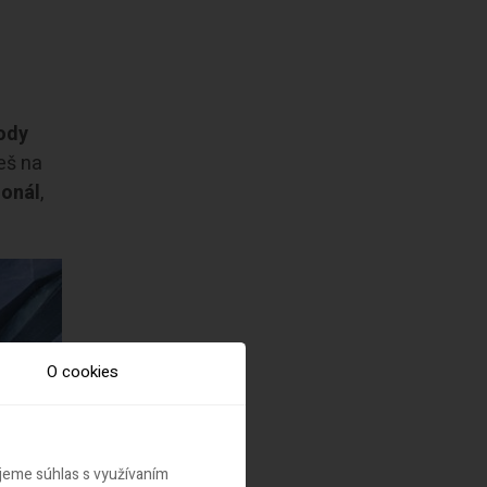
ody
eš na
sonál
,
O cookies
ujeme súhlas s využívaním