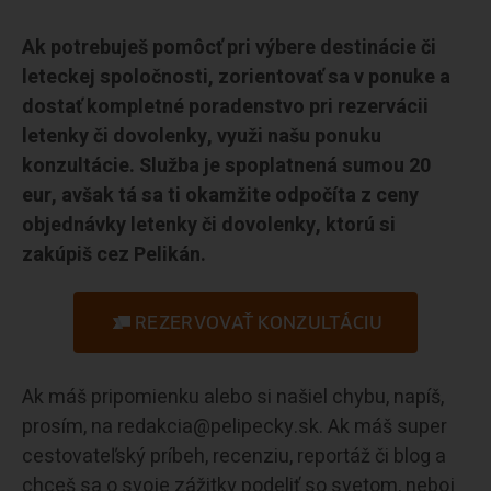
Ak potrebuješ pomôcť pri výbere destinácie či
leteckej spoločnosti, zorientovať sa v ponuke a
dostať kompletné poradenstvo pri rezervácii
letenky či dovolenky, využi našu ponuku
konzultácie. Služba je spoplatnená sumou 20
eur, avšak tá sa ti okamžite odpočíta z ceny
objednávky letenky či dovolenky, ktorú si
zakúpiš cez Pelikán.
REZERVOVAŤ KONZULTÁCIU
Ak máš pripomienku alebo si našiel chybu, napíš,
prosím, na redakcia@pelipecky.sk. Ak máš super
cestovateľský príbeh, recenziu, reportáž či blog a
chceš sa o svoje zážitky podeliť so svetom, neboj