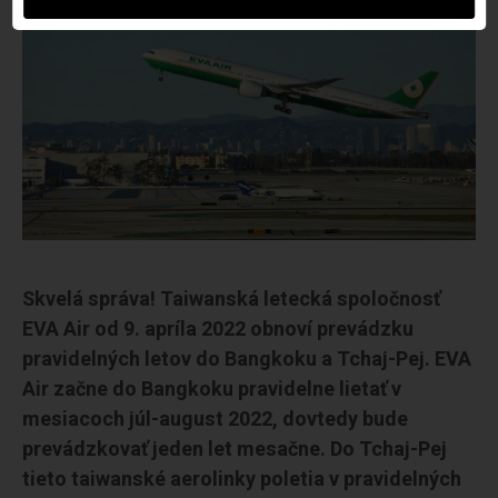
Skvelá správa! Taiwanská letecká spoločnosť
EVA Air od 9. apríla 2022 obnoví prevádzku
pravidelných letov do Bangkoku a Tchaj-Pej. EVA
Air začne do Bangkoku pravidelne lietať v
mesiacoch júl-august 2022, dovtedy bude
prevádzkovať jeden let mesačne. Do Tchaj-Pej
tieto taiwanské aerolinky poletia v pravidelných