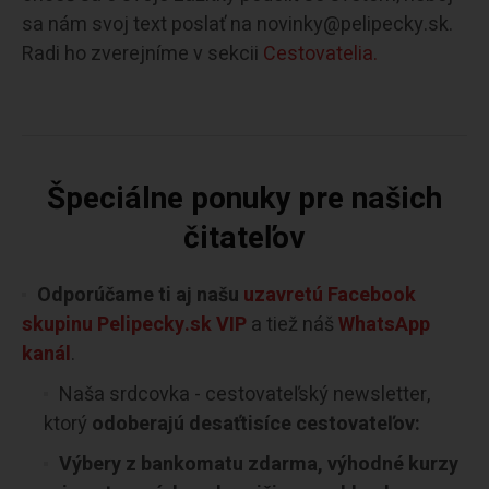
sa nám svoj text poslať na novinky@pelipecky.sk.
Radi ho zverejníme v sekcii
Cestovatelia.
Špeciálne ponuky pre našich
čitateľov
Odporúčame ti aj našu
uzavretú Facebook
skupinu Pelipecky.sk VIP
a tiež náš
WhatsApp
kanál
.
Naša srdcovka - cestovateľský newsletter,
ktorý
odoberajú desaťtisíce cestovateľov:
Výbery z bankomatu zdarma, výhodné kurzy