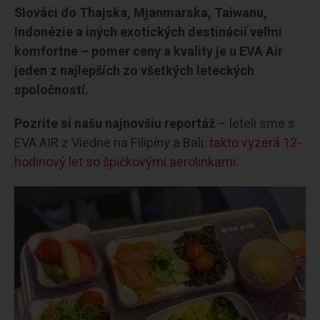
Slováci do Thajska, Mjanmarska, Taiwanu,
Indonézie a iných exotických destinácií veľmi
komfortne – pomer ceny a kvality je u EVA Air
jeden z najlepších zo všetkých leteckých
spoločností.
Pozrite si našu najnovšiu reportáž
– leteli sme s
EVA AIR z Viedne na Filipíny a Bali:
takto vyzerá 12-
hodinový let so špičkovými aerolinkami
.