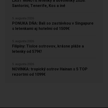
LAST MINUTE letenky a dovolenky 2026:
Santorini, Tenerife, Kos a iné
5. augusta 2026
PONUKA DŇA: Bali so zastávkou v Singapure
s letenkami aj hotelmi od 1509€
5. augusta 2026
Filipíny: Tisíce ostrovov, krásne pláže a
letenky od 579€!
5. augusta 2026
NOVINKA: tropický ostrov Hainan s 5 TOP
rezortmi od 1099€