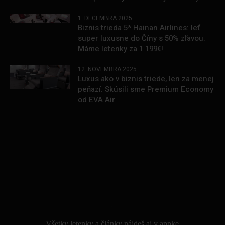
1. DECEMBRA 2025
Biznis trieda 5* Hainan Airlines: leť
super luxusne do Číny s 50% zľavou.
Máme letenky za 1 199€!
12. NOVEMBRA 2025
Luxus ako v biznis triede, len za menej
peňazí. Skúsili sme Premium Economy
od EVA Air
.
Všetky letenky a články nájdeš aj v appke