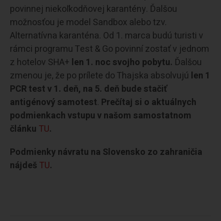
povinnej niekoľkodňovej karantény. Ďalšou
možnosťou je model Sandbox alebo tzv.
Alternatívna karanténa. Od 1. marca budú turisti v
rámci programu Test & Go povinní zostať v jednom
z hotelov SHA+
len 1. noc svojho pobytu.
Ďalšou
zmenou je, že po prílete do Thajska absolvujú
len 1
PCR test v 1. deň, na 5. deň bude stačiť
antigénový samotest
.
Prečítaj si o aktuálnych
podmienkach vstupu v našom samostatnom
článku
TU
.
Podmienky návratu na Slovensko zo zahraničia
nájdeš
TU
.