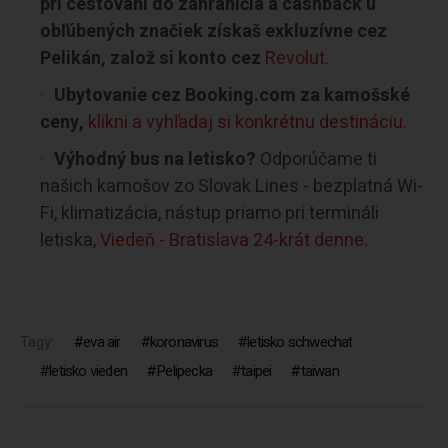
pri cestovaní do zahraničia a cashback u
obľúbených značiek získaš exkluzívne cez
Pelikán, založ si konto cez
Revolut
.
Ubytovanie cez Booking.com za kamošské
ceny,
klikni a vyhľadaj si konkrétnu destináciu.
Výhodný bus na letisko?
Odporúčame ti
našich kamošov zo Slovak Lines - bezplatná Wi-
Fi, klimatizácia, nástup priamo pri termináli
letiska,
Viedeň - Bratislava 24-krát denne.
Tagy:
eva air
koronavirus
letisko schwechat
letisko vieden
Pelipecka
taipei
taiwan