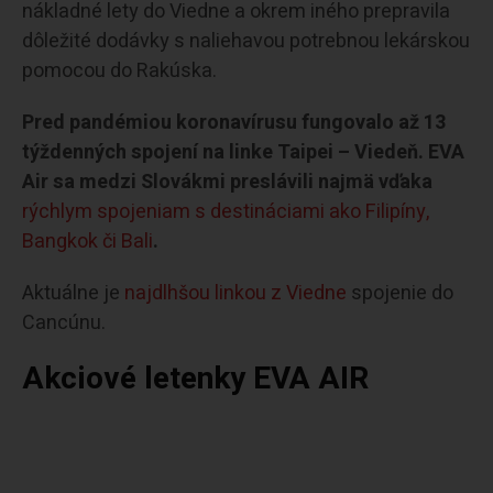
nákladné lety do Viedne a okrem iného prepravila
dôležité dodávky s naliehavou potrebnou lekárskou
pomocou do Rakúska.
Pred pandémiou koronavírusu fungovalo až 13
týždenných spojení na linke Taipei – Viedeň. EVA
Air sa medzi Slovákmi preslávili najmä vďaka
rýchlym spojeniam s destináciami ako Filipíny,
Bangkok či Bali
.
Aktuálne je
najdlhšou linkou z Viedne
spojenie do
Cancúnu.
Akciové letenky EVA AIR