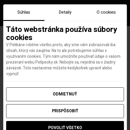
Súhlas
Detaily
O cookies
Táto webstránka používa súbory
cookies
V Pelikáne robíme všetko preto, aby sme vám zobrazovali iba
Priame lety z Viedne do
obsah, ktorý vás zaujíma. Na to ale potrebujeme súhlas s
využívaním cookies. Tým nám umožníte používať údaje o vašom
Bangkoku sú späť! Rezervuj s
prezeraní webu Pelipecky.sk. Nebojte sa, nejedná sa o žiadny
záväzok. Toto nastavenie môžete kedykoľvek upraviť alebo
5*EVA Air od 599€
vypnúť.
ODMIETNUŤ
Roland Regely
autor
11. MARCA 2022
PRISPÔSOBIŤ
POVOLIŤ VŠETKO