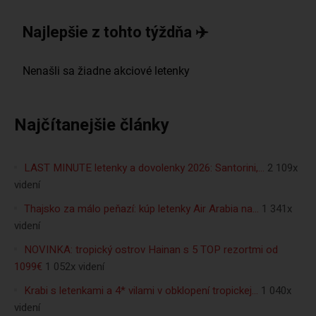
Najlepšie z tohto týždňa ✈️
Najčítanejšie články
LAST MINUTE letenky a dovolenky 2026: Santorini,…
2 109x
videní
Thajsko za málo peňazí: kúp letenky Air Arabia na…
1 341x
videní
NOVINKA: tropický ostrov Hainan s 5 TOP rezortmi od
1099€
1 052x videní
Krabi s letenkami a 4* vilami v obklopení tropickej…
1 040x
videní