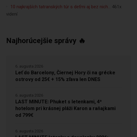
10 najkrajších tatranských túr s deťmi aj bez nich…
461x
videní
Najhorúcejšie správy 🔥
6. augusta 2026
Leť do Barcelony, Čiernej Hory či na grécke
ostrovy od 25€ + 15% zľava len DNES
6. augusta 2026
LAST MINUTE: Phuket s letenkami, 4*
hotelom pri krásnej pláži Karon a raňajkami
od 799€
6. augusta 2026