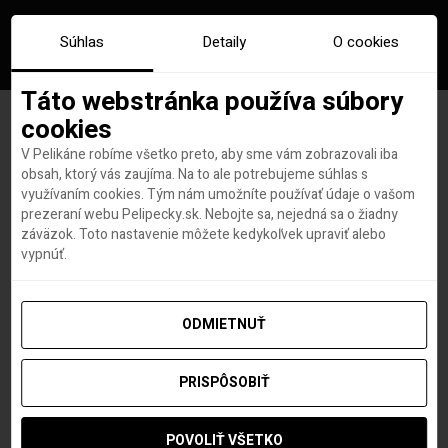
Súhlas
Detaily
O cookies
Táto webstránka používa súbory
cookies
V Pelikáne robíme všetko preto, aby sme vám zobrazovali iba
Značka:
taiwan
obsah, ktorý vás zaujíma. Na to ale potrebujeme súhlas s
využívaním cookies. Tým nám umožníte používať údaje o vašom
prezeraní webu Pelipecky.sk. Nebojte sa, nejedná sa o žiadny
záväzok. Toto nastavenie môžete kedykoľvek upraviť alebo
vypnúť.
ODMIETNUŤ
PRISPÔSOBIŤ
POVOLIŤ VŠETKO