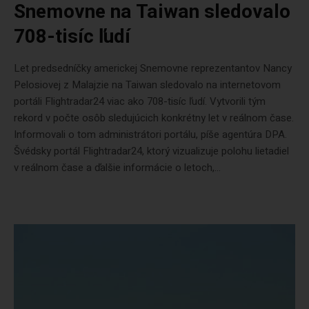
Snemovne na Taiwan sledovalo
708-tisíc ľudí
Let predsedníčky americkej Snemovne reprezentantov Nancy
Pelosiovej z Malajzie na Taiwan sledovalo na internetovom
portáli Flightradar24 viac ako 708-tisíc ľudí. Vytvorili tým
rekord v počte osôb sledujúcich konkrétny let v reálnom čase.
Informovali o tom administrátori portálu, píše agentúra DPA.
Švédsky portál Flightradar24, ktorý vizualizuje polohu lietadiel
v reálnom čase a ďalšie informácie o letoch,...