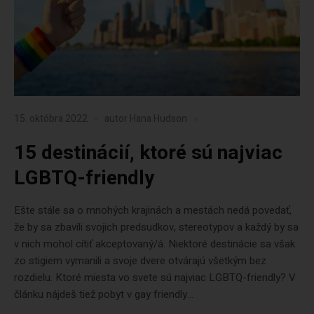
15. októbra 2022
autor
Hana Hudson
15 destinácií, ktoré sú najviac
LGBTQ-friendly
Ešte stále sa o mnohých krajinách a mestách nedá povedať,
že by sa zbavili svojich predsudkov, stereotypov a každý by sa
v nich mohol cítiť akceptovaný/á. Niektoré destinácie sa však
zo stigiem vymanili a svoje dvere otvárajú všetkým bez
rozdielu. Ktoré miesta vo svete sú najviac LGBTQ-friendly? V
článku nájdeš tiež pobyt v gay friendly...