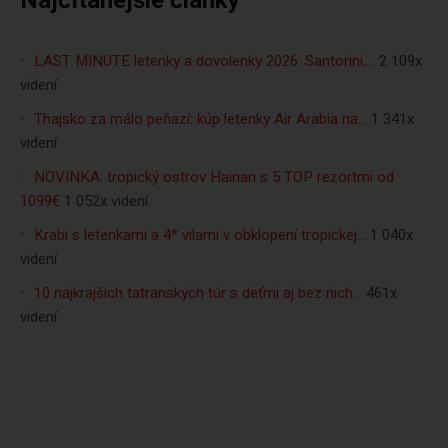
Najčítanejšie články
LAST MINUTE letenky a dovolenky 2026: Santorini,…
2 109x
videní
Thajsko za málo peňazí: kúp letenky Air Arabia na…
1 341x
videní
NOVINKA: tropický ostrov Hainan s 5 TOP rezortmi od
1099€
1 052x videní
Krabi s letenkami a 4* vilami v obklopení tropickej…
1 040x
videní
10 najkrajších tatranských túr s deťmi aj bez nich…
461x
videní