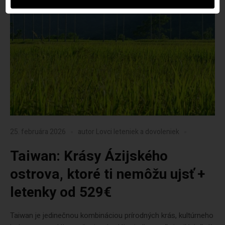
25. februára 2026
autor
Lovci leteniek a dovoleniek
Taiwan: Krásy Ázijského
ostrova, ktoré ti nemôžu ujsť +
letenky od 529€
Taiwan je jedinečnou kombináciou prírodných krás, kultúrneho