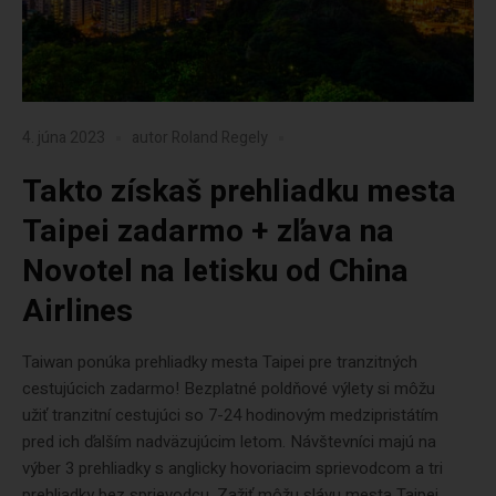
4. júna 2023
autor
Roland Regely
Takto získaš prehliadku mesta
Taipei zadarmo + zľava na
Novotel na letisku od China
Airlines
Taiwan ponúka prehliadky mesta Taipei pre tranzitných
cestujúcich zadarmo! Bezplatné poldňové výlety si môžu
užiť tranzitní cestujúci so 7-24 hodinovým medzipristátím
pred ich ďalším nadväzujúcim letom. Návštevníci majú na
výber 3 prehliadky s anglicky hovoriacim sprievodcom a tri
prehliadky bez sprievodcu. Zažiť môžu slávu mesta Taipei,