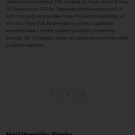
Jedenásteho novembra 1991 prvýkrát vo Viedni pristál Boeing
767 spoločnosti EVA Air. Taiwanská letecká spoločnosť od
toho momentu lieta na linke Tchaj-Pej Viedeň nepretržite, už
30 rokov. Dnes EVA Air premáva na jednej z najdlhších
leteckých liniek z Viedne naďalej na krídlach moderného
Boeingu 787 Dreamliner, avšak od vypuknutia pandémie zatiaľ
ju využíva najmä na...
1
2