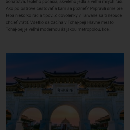
bohatstva, teplého počasia, skvelého jedla a veľmi milých ľudí.
Ako po ostrove cestovať a kam sa pozrieť? Pripravili sme pre
teba niekoľko rád a tipov. Z dovolenky v Taiwane sa ti nebude
chcieť vrátiť. Všetko sa začína v Tchaj-peji Hlavné mesto
Tchaj-pej je veľmi modernou ázijskou metropolou, kde...