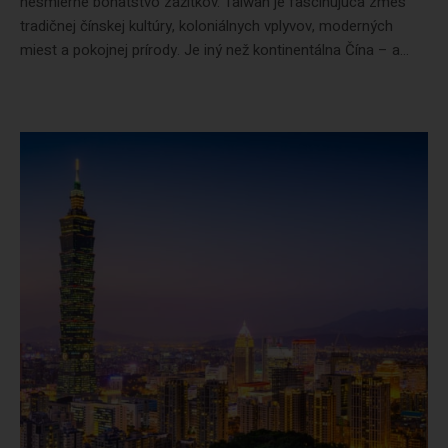
nesmierne bohatstvo zážitkov. Taiwan je fascinujúca zmes
tradičnej čínskej kultúry, koloniálnych vplyvov, moderných
miest a pokojnej prírody. Je iný než kontinentálna Čína – a...