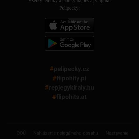
Všetky letenky a články nájdeš aj v appke
Pelipecky:
#
pelipecky.cz
#
flipohity.pl
#
repjegykiraly.hu
#
flipohits.at
OOÚ
Nahlásenie nelegálneho obsahu
Nastavenie