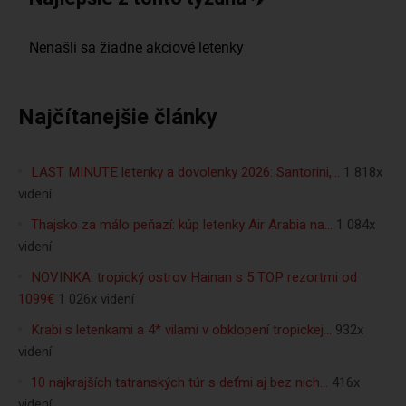
Najčítanejšie články
LAST MINUTE letenky a dovolenky 2026: Santorini,…
1 818x
videní
Thajsko za málo peňazí: kúp letenky Air Arabia na…
1 084x
videní
NOVINKA: tropický ostrov Hainan s 5 TOP rezortmi od
1099€
1 026x videní
Krabi s letenkami a 4* vilami v obklopení tropickej…
932x
videní
10 najkrajších tatranských túr s deťmi aj bez nich…
416x
videní