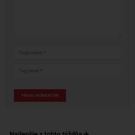
Najlepšie z tohto týždňa ✈️