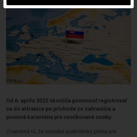
Od 6. apríla 2022 skončila povinnosť registrovať
sa do eHranice po príchode zo zahraničia a
povinná karanténa pre neočkované osoby.
Znamená to, že rovnaké podmienky platia pre