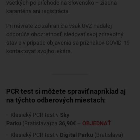
všetkých po príchode na Slovensko – žiadna
karanténa ani registrácia.
Pri návrate zo zahraničia však ÚVZ naďalej
odporúča obozretnosť, sledovať svoj zdravotný
stav a v prípade objavenia sa príznakov COVID-19
kontaktovať svojho lekára.
PCR test si môžete spraviť napríklad aj
na týchto odberových miestach:
Klasický PCR test v
Sky
Parku
(Bratislava)za
36,90€
–
OBJEDNAŤ
Klasický PCR test v
Digital Parku
(Bratislava)