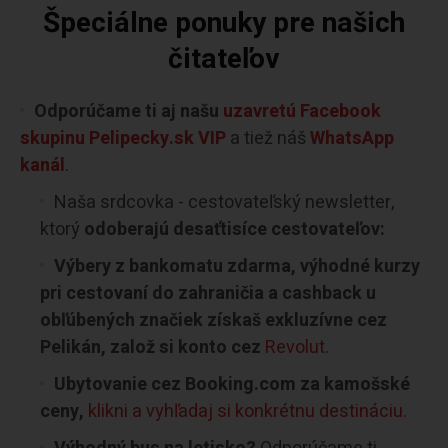
Špeciálne ponuky pre našich
čitateľov
Odporúčame ti aj našu
uzavretú Facebook
skupinu Pelipecky.sk VIP
a tiež náš
WhatsApp
kanál
.
Naša srdcovka - cestovateľský newsletter,
ktorý
odoberajú desaťtisíce cestovateľov:
Výbery z bankomatu zdarma, výhodné kurzy
pri cestovaní do zahraničia a cashback u
obľúbených značiek získaš exkluzívne cez
Pelikán, založ si konto cez
Revolut
.
Ubytovanie cez Booking.com za kamošské
ceny,
klikni a vyhľadaj si konkrétnu destináciu.