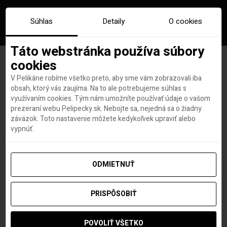
Súhlas
Detaily
O cookies
Táto webstránka používa súbory
cookies
V Pelikáne robíme všetko preto, aby sme vám zobrazovali iba
Od. 6 apríla končí karanténa
obsah, ktorý vás zaujíma. Na to ale potrebujeme súhlas s
využívaním cookies. Tým nám umožníte používať údaje o vašom
aj registrácia do eHranice pre
prezeraní webu Pelipecky.sk. Nebojte sa, nejedná sa o žiadny
záväzok. Toto nastavenie môžete kedykoľvek upraviť alebo
všetkých cestujúcich zo
vypnúť.
Slovenska
ODMIETNUŤ
PRISPÔSOBIŤ
Lovci leteniek a dovoleniek
autor
6. APRÍLA 2022
POVOLIŤ VŠETKO