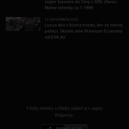
super luxusne do Číny s 50% zľavou.
Máme letenky za 1 199€!
12. NOVEMBRA 2025
Luxus ako v biznis triede, len za menej
peňazí. Skúsili sme Premium Economy
od EVA Air
.
Všetky letenky a články nájdeš aj v appke
Pelipecky: