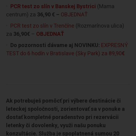
PCR test zo slín v Banskej Bystrici
(Mama
centrum) za
36,90 € –
OBJEDNAŤ
PCR test zo slín v Trenčíne
(Rozmarínova ulica)
za
36,90€
–
OBJEDNAŤ
Do pozornosti dávame aj NOVINKU:
EXPRESNÝ
TEST do 6 hodín v Bratislave (Sky Park) za 89,90
€
Ak potrebuješ pomôcť pri výbere destinácie či
leteckej spoločnosti, zorientovať sa v ponuke a
dostať kompletné poradenstvo pri rezervácii
letenky či dovolenky, využi našu ponuku
konzultácie. Služba je spoplatnená sumou 20