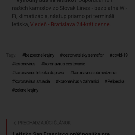
Výhodný bus na letisko?
Odporúčame ti
našich kamošov zo Slovak Lines - bezplatná Wi-
Fi, klimatizácia, nástup priamo pri termináli
letiska,
Viedeň - Bratislava 24-krát denne.
Tagy:
bezpecne krajiny
cestovatelsky semafor
covid-19
koronavirus
koronavirus cestovanie
koronavirus letecka doprava
koronavirus obmedzenia
koronavirus situacia
koronavirus v zahranici
Pelipecka
zelene krajiny
PRECHÁDZAJÚCI ČLÁNOK
Letisko San Francisco opäť ponúka pre