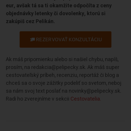
eur, avšak tá sa ti okamžite odpočíta z ceny
objednávky letenky či dovolenky, ktorú si
zakúpiš cez Pelikán.
REZERVOVAŤ KONZULTÁCIU
Ak máš pripomienku alebo si našiel chybu, napíš,
prosím, na redakcia@pelipecky.sk. Ak máš super
cestovateľský príbeh, recenziu, reportáž či blog a
chceš sa o svoje zážitky podeliť so svetom, neboj
sa nám svoj text poslať na novinky@pelipecky.sk.
Radi ho zverejníme v sekcii
Cestovatelia.