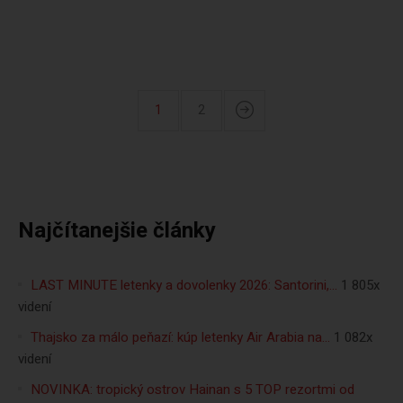
1
2
Najčítanejšie články
LAST MINUTE letenky a dovolenky 2026: Santorini,…
1 805x
videní
Thajsko za málo peňazí: kúp letenky Air Arabia na…
1 082x
videní
NOVINKA: tropický ostrov Hainan s 5 TOP rezortmi od