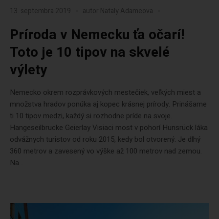
13. septembra 2019
autor
Nataly Adameova
Príroda v Nemecku ťa očarí!
Toto je 10 tipov na skvelé
výlety
Nemecko okrem rozprávkových mestečiek, veľkých miest a
množstva hradov ponúka aj kopec krásnej prírody. Prinášame
ti 10 tipov medzi, každý si rozhodne príde na svoje.
Hangeseilbrucke Geierlay Visiaci most v pohorí Hunsrück láka
odvážnych turistov od roku 2015, kedy bol otvorený. Je dlhý
360 metrov a zavesený vo výške až 100 metrov nad zemou.
Na...