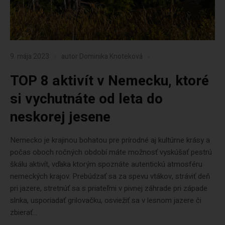
9. mája 2023
autor
Dominika Knoteková
TOP 8 aktivít v Nemecku, ktoré
si vychutnáte od leta do
neskorej jesene
Nemecko je krajinou bohatou pre prírodné aj kultúrne krásy a
počas oboch ročných období máte možnosť vyskúšať pestrú
škálu aktivít, vďaka ktorým spoznáte autentickú atmosféru
nemeckých krajov. Prebúdzať sa za spevu vtákov, stráviť deň
pri jazere, stretnúť sa s priateľmi v pivnej záhrade pri západe
slnka, usporiadať grilovačku, osviežiť sa v lesnom jazere či
zbierať...