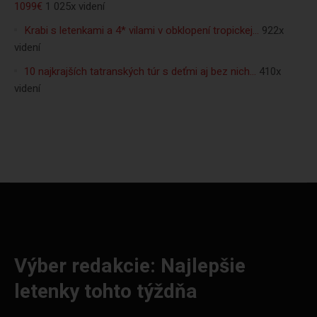
1099€
1 025x videní
Krabi s letenkami a 4* vilami v obklopení tropickej…
922x
videní
10 najkrajších tatranských túr s deťmi aj bez nich…
410x
videní
Výber redakcie: Najlepšie
letenky tohto týždňa