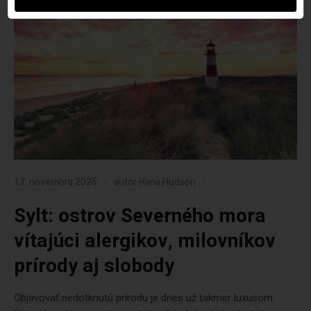
17. novembra 2025
autor
Hana Hudson
Sylt: ostrov Severného mora
vítajúci alergikov, milovníkov
prírody aj slobody
Objavovať nedotknutú prírodu je dnes už takmer luxusom.