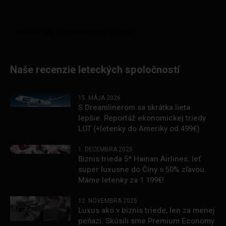
Naše recenzie leteckých spoločností
15. MÁJA 2026
S Dreamlinerom sa skrátka lieta
lepšie. Reportáž ekonomickej triedy
LOT (+letenky do Ameriky od 499€)
1. DECEMBRA 2025
Biznis trieda 5* Hainan Airlines: leť
super luxusne do Číny s 50% zľavou.
Máme letenky za 1 199€!
12. NOVEMBRA 2025
Luxus ako v biznis triede, len za menej
peňazí. Skúsili sme Premium Economy