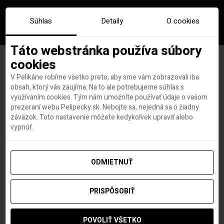
Súhlas
Detaily
O cookies
Táto webstránka používa súbory
cookies
V Pelikáne robíme všetko preto, aby sme vám zobrazovali iba
Značka:
nemecko tipy
obsah, ktorý vás zaujíma. Na to ale potrebujeme súhlas s
využívaním cookies. Tým nám umožníte používať údaje o vašom
prezeraní webu Pelipecky.sk. Nebojte sa, nejedná sa o žiadny
záväzok. Toto nastavenie môžete kedykoľvek upraviť alebo
vypnúť.
ODMIETNUŤ
PRISPÔSOBIŤ
POVOLIŤ VŠETKO