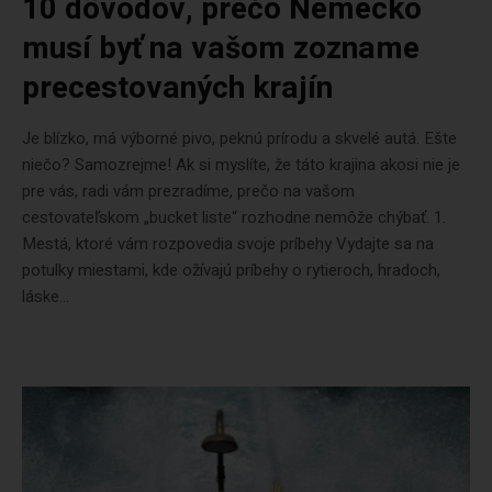
10 dôvodov, prečo Nemecko
musí byť na vašom zozname
precestovaných krajín
Je blízko, má výborné pivo, peknú prírodu a skvelé autá. Ešte
niečo? Samozrejme! Ak si myslíte, že táto krajina akosi nie je
pre vás, radi vám prezradíme, prečo na vašom
cestovateľskom „bucket liste“ rozhodne nemôže chýbať. 1.
Mestá, ktoré vám rozpovedia svoje príbehy Vydajte sa na
potulky miestami, kde ožívajú príbehy o rytieroch, hradoch,
láske...