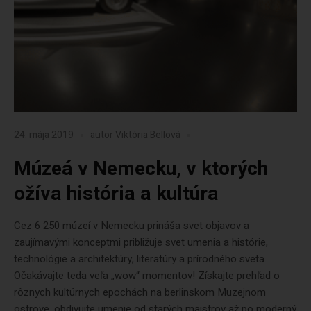
24. mája 2019
autor
Viktória Bellová
Múzeá v Nemecku, v ktorých
ožíva história a kultúra
Cez 6 250 múzeí v Nemecku prináša svet objavov a
zaujímavými konceptmi približuje svet umenia a histórie,
technológie a architektúry, literatúry a prírodného sveta.
Očakávajte teda veľa „wow“ momentov! Získajte prehľad o
rôznych kultúrnych epochách na berlinskom Muzejnom
ostrove, obdivujte umenie od starých majstrov až po moderný