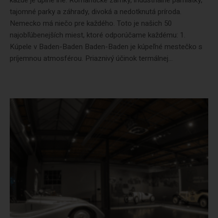
každé je úplne iné. Romantické zámky, industriálne pamiatky,
tajomné parky a záhrady, divoká a nedotknutá príroda.
Nemecko má niečo pre každého. Toto je našich 50
najobľúbenejších miest, ktoré odporúčame každému: 1.
Kúpele v Baden-Baden Baden-Baden je kúpeľné mestečko s
príjemnou atmosférou. Priaznivý účinok termálnej...