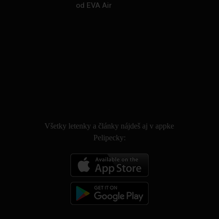
od EVA Air
.
Všetky letenky a články nájdeš aj v appke
Pelipecky: