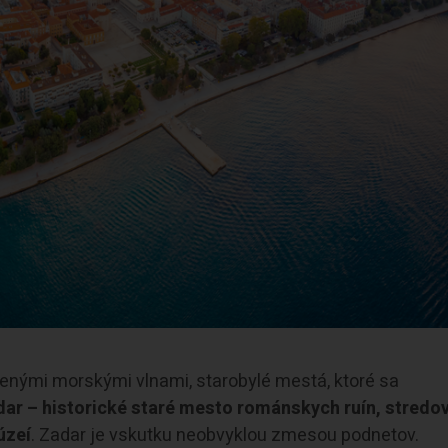
štenými morskými vlnami, starobylé mestá, ktoré sa
ar – historické staré mesto románskych ruín, stredo
úzeí
. Zadar je vskutku neobvyklou zmesou podnetov.