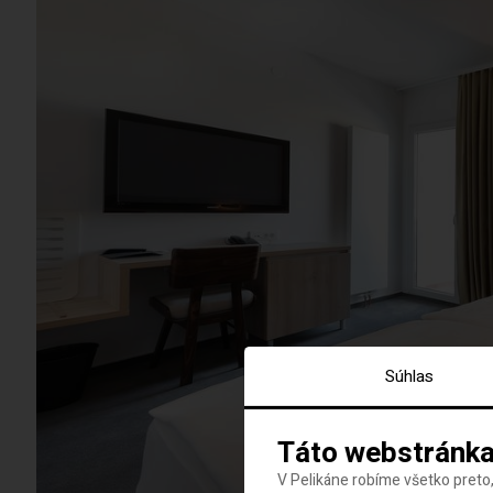
Súhlas
Táto webstránka
V Pelikáne robíme všetko preto,