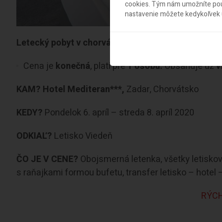
cookies. Tým nám umožníte použ
nastavenie môžete kedykoľvek u
Letecký pobyt v chorvátskom Zadare: 3* hotel s r
Cena je
konečná
, platí pre
1 osobu.
Obsahuje už
v
KAM?
Hotel Mediteran***,
Zadar, Chorvátsko
KEDY?
Pondelok 6. apríl – streda 8. apríl 2020
ODKIAĽ?
Letisko Viedeň
ČO JE V CENE?
Obojsmerná letenka, všetky letiskové
s raňajkami formou bufetu, transfer letisko – hotel 
RÝCH