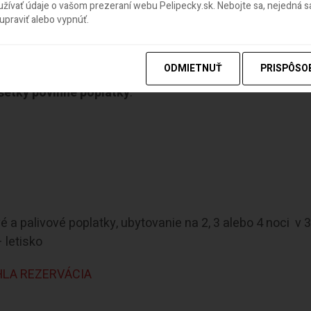
ívať údaje o vašom prezeraní webu Pelipecky.sk. Nebojte sa, nejedná sa
praviť alebo vypnúť.
aňajkami od 170€ / osoba
ODMIETNUŤ
PRISPÔSO
šetky povinné poplatky
.
 a palivové poplatky, ubytovanie na 2, 3 alebo 4 noci v 3
– letisko
LA REZERVÁCIA