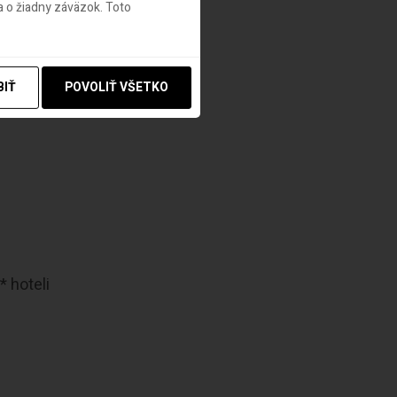
 o žiadny záväzok. Toto
BIŤ
POVOLIŤ VŠETKO
* hoteli