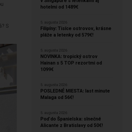
v Singapure s letenkami aj
ou
hotelmi od 1489€
5. augusta 2026
á? S
Filipíny: Tisíce ostrovov, krásne
pláže a letenky od 579€!
5. augusta 2026
NOVINKA: tropický ostrov
Hainan s 5 TOP rezortmi od
1099€
5. augusta 2026
POSLEDNÉ MIESTA: last minute
Malaga od 56€!
5. augusta 2026
Poď do Španielska: slnečné
Alicante z Bratislavy od 50€!