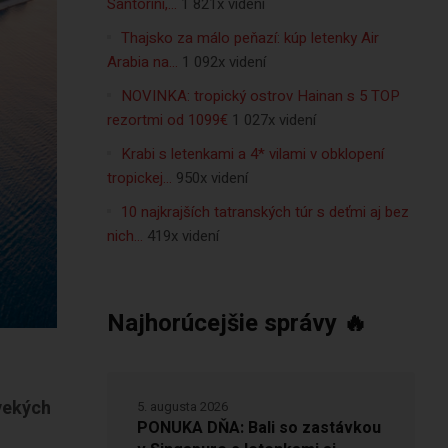
Santorini,…
1 821x videní
Thajsko za málo peňazí: kúp letenky Air
Arabia na…
1 092x videní
NOVINKA: tropický ostrov Hainan s 5 TOP
rezortmi od 1099€
1 027x videní
Krabi s letenkami a 4* vilami v obklopení
tropickej…
950x videní
10 najkrajších tatranských túr s deťmi aj bez
nich…
419x videní
Najhorúcejšie správy 🔥
vekých
5. augusta 2026
PONUKA DŇA: Bali so zastávkou