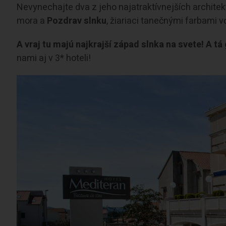
Nevynechajte dva z jeho najatraktívnejších archite
mora a
Pozdrav slnku
, žiariaci tanečnými farbami v
A vraj tu majú najkrajší západ slnka na svete! A t
nami aj v 3* hoteli!