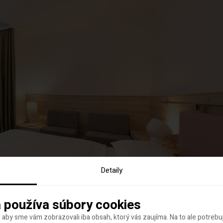
Detaily
 používa súbory cookies
 aby sme vám zobrazovali iba obsah, ktorý vás zaujíma. Na to ale potreb