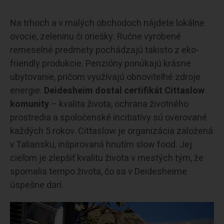
Na trhoch a v malých obchodoch nájdete lokálne
ovocie, zeleninu či oriešky. Ručne vyrobené
remeselné predmety pochádzajú takisto z eko-
friendly produkcie. Penzióny ponúkajú krásne
ubytovanie, pričom využívajú obnoviteľné zdroje
energie.
Deidesheim dostal certifikát Cittaslow
komunity
– kvalita života, ochrana životného
prostredia a spoločenské incitiatívy sú overované
každých 5 rokov. Cittaslow je organizácia založená
v Taliansku, inšpirovaná hnutím slow food. Jej
cieľom je zlepšiť kvalitu života v mestých tým, že
spomalia tempo života, čo sa v Deidesheime
úspešne darí.