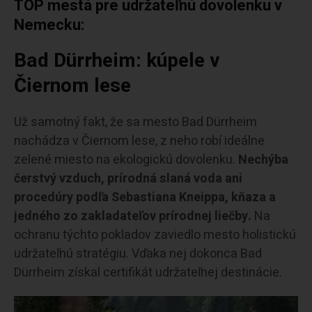
TOP mestá pre udržateľnú dovolenku v
Nemecku
:
Bad Dürrheim: kúpele v
Čiernom lese
Už samotný fakt, že sa mesto Bad Dürrheim
nachádza v Čiernom lese, z neho robí ideálne
zelené miesto na ekologickú dovolenku.
Nechýba
čerstvý vzduch, prírodná slaná voda ani
procedúry podľa Sebastiana Kneippa, kňaza a
jedného zo zakladateľov prírodnej liečby.
Na
ochranu týchto pokladov zaviedlo mesto holistickú
udržateľnú stratégiu. Vďaka nej dokonca Bad
Dürrheim získal certifikát udržateľnej destinácie.