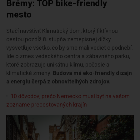
Brémy: TOP bike-friendly
mesto
Stačí navštíviť Klimatický dom, ktorý fiktívnou
cestou pozdĺž 8. stupňa zemepisnej dĺžky
vysvetľuje všetko, čo by sme mali vedieť o podnebí.
Ide o zmes vedeckého centra a zábavného parku,
ktoré zobrazuje unikátnu klímu, počasie a
klimatické zmeny.
Budova má eko-friendly dizajn
a energiu čerpá z obnoviteľných zdrojov.
10 dôvodov, prečo Nemecko musí byť na vašom
zozname precestovaných krajín