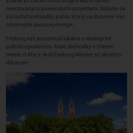
známe po celom svete svojimi eko a family-
orientovanými pionierskymi projektami. Môžete sa
zúčastniť prehliadky, počas ktorej sa dozviete viac
o koncepte plusovej energie.
Freiburg tiež prezentuje lokálne a ekologické
poľnohospodárstvo. Malé obchodíky v Starom
meste či trhy v okolí Freiburg Minster sú skvelým
dôkazom.