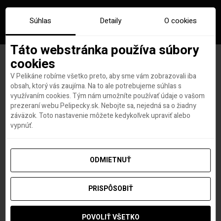
Súhlas
Detaily
O cookies
Táto webstránka používa súbory
cookies
V Pelikáne robíme všetko preto, aby sme vám zobrazovali iba
TOP udržateľná dovolenka?
obsah, ktorý vás zaujíma. Na to ale potrebujeme súhlas s
využívaním cookies. Tým nám umožníte používať údaje o vašom
Objav Nemecko a jeho
prezeraní webu Pelipecky.sk. Nebojte sa, nejedná sa o žiadny
záväzok. Toto nastavenie môžete kedykoľvek upraviť alebo
unikátne zelené mestá
vypnúť.
ODMIETNUŤ
Hana Hudson
autor
14. SEPTEMBRA 2021
PRISPÔSOBIŤ
POVOLIŤ VŠETKO