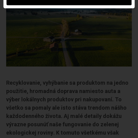
Recyklovanie, vyhýbanie sa produktom na jedno
použitie, hromadná doprava namiesto auta a
výber lokálnych produktov pri nakupovaní. To
všetko sa pomaly ale isto stáva trendom nášho
každodenného života. Aj malé detaily dokážu
výrazne posunúť naše fungovanie do zelenej
ekologickej roviny. K tomuto všetkému však