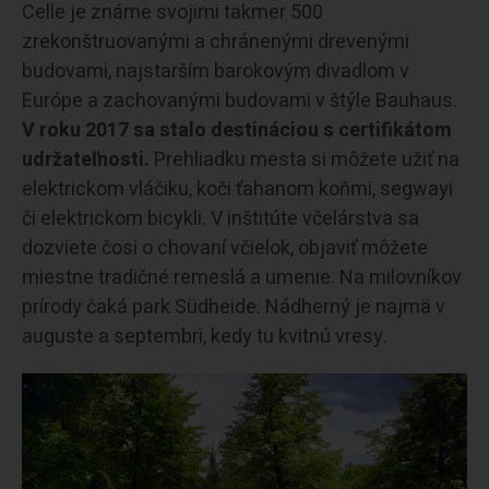
Celle je známe svojimi takmer 500
zrekonštruovanými a chránenými drevenými
budovami, najstarším barokovým divadlom v
Európe a zachovanými budovami v štýle Bauhaus.
V roku 2017 sa stalo destináciou s certifikátom
udržateľnosti.
Prehliadku mesta si môžete užiť na
elektrickom vláčiku, koči ťahanom koňmi, segwayi
či elektrickom bicykli. V inštitúte včelárstva sa
dozviete čosi o chovaní včielok, objaviť môžete
miestne tradičné remeslá a umenie. Na milovníkov
prírody čaká park Südheide. Nádherný je najmä v
auguste a septembri, kedy tu kvitnú vresy.