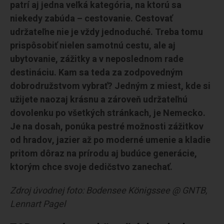
patrí aj jedna veľká kategória, na ktorú sa
niekedy zabúda – cestovanie. Cestovať
udržateľne nie je vždy jednoduché. Treba tomu
prispôsobiť nielen samotnú cestu, ale aj
ubytovanie, zážitky a v neposlednom rade
destináciu. Kam sa teda za zodpovedným
dobrodružstvom vybrať? Jedným z miest, kde si
užijete naozaj krásnu a zároveň udržateľnú
dovolenku po všetkých stránkach, je Nemecko.
Je na dosah, ponúka pestré možnosti zážitkov
od hradov, jazier až po moderné umenie a kladie
pritom dôraz na prírodu aj budúce generácie,
ktorým chce svoje dedičstvo zanechať.
Zdroj úvodnej foto: Bodensee Königssee @ GNTB,
Lennart Pagel