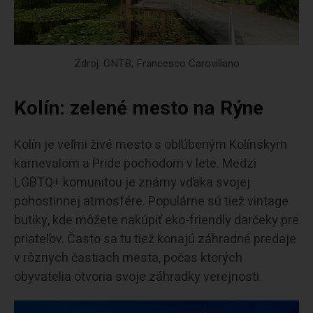
Zdroj: GNTB, Francesco Carovillano
Kolín: zelené mesto na Rýne
Kolín je veľmi živé mesto s obľúbeným Kolínskym
karnevalom a Pride pochodom v lete. Medzi
LGBTQ+ komunitou je známy vďaka svojej
pohostinnej atmosfére. Populárne sú tiež vintage
butiky, kde môžete nakúpiť eko-friendly darčeky pre
priateľov. Často sa tu tiež konajú záhradné predaje
v rôznych častiach mesta, počas ktorých
obyvatelia otvoria svoje záhradky verejnosti.