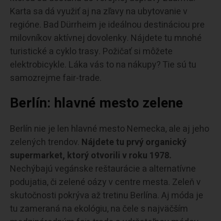
Karta sa dá využiť aj na zľavy na ubytovanie v
regióne. Bad Dürrheim je ideálnou destináciou pre
milovníkov aktívnej dovolenky. Nájdete tu mnohé
turistické a cyklo trasy. Požičať si môžete
elektrobicykle. Láka vás to na nákupy? Tie sú tu
samozrejme fair-trade.
Berlín: hlavné mesto zelene
Berlín nie je len hlavné mesto Nemecka, ale aj jeho
zelených trendov.
Nájdete tu prvý organický
supermarket, ktorý otvorili v roku 1978.
Nechýbajú vegánske reštaurácie a alternatívne
podujatia, či zelené oázy v centre mesta. Zeleň v
skutočnosti pokrýva až tretinu Berlína. Aj móda je
tu zameraná na ekológiu, na čele s najväčším