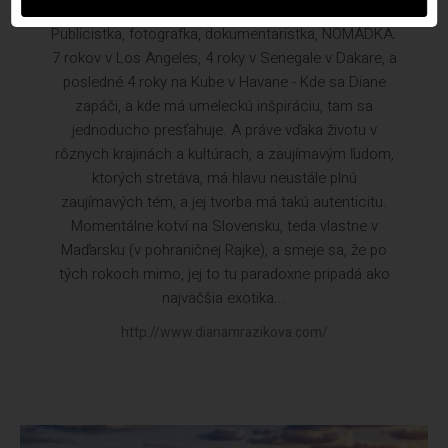
Publicistka, fotografka, dokumentaristka, NOMÁDKA.
7 rokov v Los Angeles, 4 roky v Senegale v Dakare, a
posledné 4 roky na Kube v Havane - Kde sa Diane
zapáči, a kde má umeleckú inšpiráciu, tam sa
jednoducho presťahuje. A práve vďaka životu v
rôznych krajinách a kultúrach, a zaujímavým ľudom,
ktorých stretáva, má hlavu neustále plnú
zaujímavých tém, a jej tvorba má takú autenticitu.
Momentálne kotví na Slovensku, teda vlastne v
Maďarsku (v pohraničnej Rajke), a smeje sa, že po
tých rokoch mimo, jej to tu paradoxne pripadá ako
najväčšia exotika...
http://www.dianamrazikova.com/