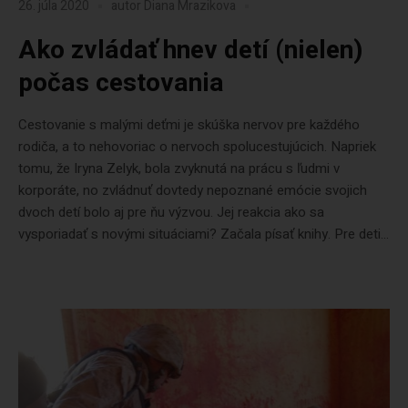
26. júla 2020
autor
Diana Mrazikova
Ako zvládať hnev detí (nielen)
počas cestovania
Cestovanie s malými deťmi je skúška nervov pre každého
rodiča, a to nehovoriac o nervoch spolucestujúcich. Napriek
tomu, že Iryna Zelyk, bola zvyknutá na prácu s ľudmi v
korporáte, no zvládnuť dovtedy nepoznané emócie svojich
dvoch detí bolo aj pre ňu výzvou. Jej reakcia ako sa
vysporiadať s novými situáciami? Začala písať knihy. Pre deti...