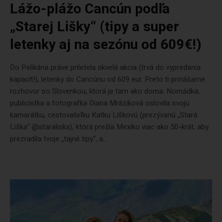
Lážo-plážo Cancún podľa
„Starej Lišky“ (tipy a super
letenky aj na sezónu od 609€!)
Do Pelikána práve priletela skvelá akcia (trvá do vypredania
kapacít!), letenky do Cancúnu od 609 eur. Preto ti prinášame
rozhovor so Slovenkou, ktorá je tam ako doma. Nomádka,
publicistka a fotografka Diana Mráziková oslovila svoju
kamarátku, cestovateľku Katku Líškovú (prezývanú „Stará
Liška“ @staraliska), ktorá prešla Mexiko viac ako 50-krát, aby
prezradila tvoje „tajné tipy“, a...