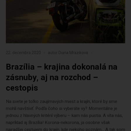
22. decembra 2020
autor
Diana Mrazikova
Brazília – krajina dokonalá na
zásnuby, aj na rozchod –
cestopis
Na svete je toľko zaujímavých miest a krajín, ktoré by sme
mohli navštíviť. Podľa čoho si vyberáte vy? Momentálne je
jednou z hlavných kritérií výberu – kam nás pustia. A víta nás,
napríklad aj Brazília! Korona-nekorona, ja osobne však
najradšej cestujem do krajín, kde niekoho poznám… A tak som