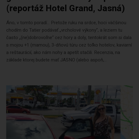
(reportáž Hotel Grand, Jasná)
Áno, v tomto poradí… Pretože ruku na srdce, hoci väčšinou
chodím do Tatier podávať „vrcholové výkony“, a leziem tu
často „(ne)dobrovoľne“ cez hory a doly, tentokrát som si dala
s mojou +1 (mamou), 3-dňovú túru cez toľko hotelov, kaviarní
a reštaurácií, ako nám nohy a apetít stačili. Recenzia, na
základe ktorej budete mať JASNO (alebo aspoň,...