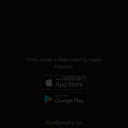
.
Všetky letenky a články nájdeš aj v appke
Pelipecky:
#
pelipecky.cz