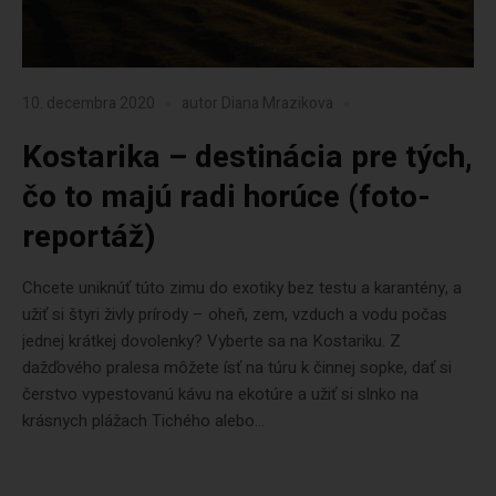
10. decembra 2020
autor
Diana Mrazikova
Kostarika – destinácia pre tých,
čo to majú radi horúce (foto-
reportáž)
Chcete uniknúť túto zimu do exotiky bez testu a karantény, a
užiť si štyri živly prírody – oheň, zem, vzduch a vodu počas
jednej krátkej dovolenky? Vyberte sa na Kostariku. Z
dažďového pralesa môžete ísť na túru k činnej sopke, dať si
čerstvo vypestovanú kávu na ekotúre a užiť si slnko na
krásnych plážach Tichého alebo...