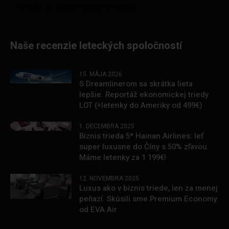
Naše recenzie leteckých spoločností
15. MÁJA 2026
S Dreamlinerom sa skrátka lieta
lepšie. Reportáž ekonomickej triedy
LOT (+letenky do Ameriky od 499€)
1. DECEMBRA 2025
Biznis trieda 5* Hainan Airlines: leť
super luxusne do Číny s 50% zľavou.
Máme letenky za 1 199€!
12. NOVEMBRA 2025
Luxus ako v biznis triede, len za menej
peňazí. Skúsili sme Premium Economy
od EVA Air