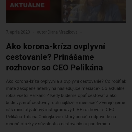
7. apríla 2020
autor
Diana Mrazikova
Ako korona-kríza ovplyvní
cestovanie? Prinášame
rozhovor so CEO Pelikána
Ako korona-kríza ovplyvnila a ovplyvní cestovanie? Čo robiť ak
máte zakúpené letenky na nasledujúce mesiace? Čo aktuálne
robia všetci Pelikánci? Kedy budeme opäť cestovať a ako
bude vyzerať cestovný ruch najbližšie mesiace? Zverejňujeme
náš minulotýždňový instagramový LIVE rozhovor s CEO
Pelikána Tatiana Ondrejkovou, ktorý prináša odpovede na
mnohé otázky v súvislosti s cestovaním a pandémiou...