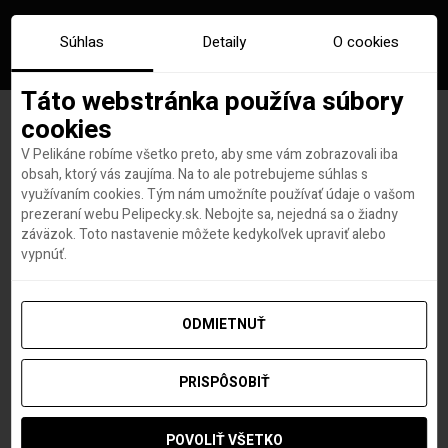
Súhlas
Detaily
O cookies
Táto webstránka používa súbory
cookies
V Pelikáne robíme všetko preto, aby sme vám zobrazovali iba
Author:
Diana Mrazikova
obsah, ktorý vás zaujíma. Na to ale potrebujeme súhlas s
využívaním cookies. Tým nám umožníte používať údaje o vašom
(Diana Mrazikova)
prezeraní webu Pelipecky.sk. Nebojte sa, nejedná sa o žiadny
záväzok. Toto nastavenie môžete kedykoľvek upraviť alebo
vypnúť.
ODMIETNUŤ
PRISPÔSOBIŤ
POVOLIŤ VŠETKO
Diana Mrazikova (Diana Mrazikova)