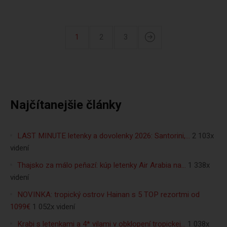
1
2
3
Najčítanejšie články
LAST MINUTE letenky a dovolenky 2026: Santorini,…
2 103x
videní
Thajsko za málo peňazí: kúp letenky Air Arabia na…
1 338x
videní
NOVINKA: tropický ostrov Hainan s 5 TOP rezortmi od
1099€
1 052x videní
Krabi s letenkami a 4* vilami v obklopení tropickej…
1 038x