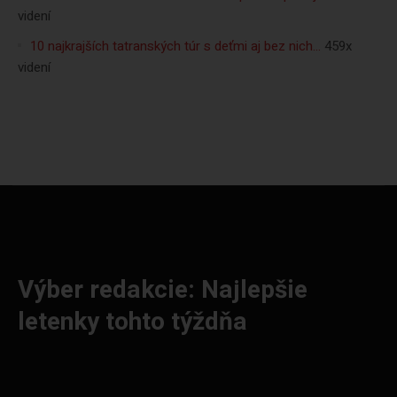
videní
10 najkrajších tatranských túr s deťmi aj bez nich…
459x
videní
Výber redakcie: Najlepšie
letenky tohto týždňa