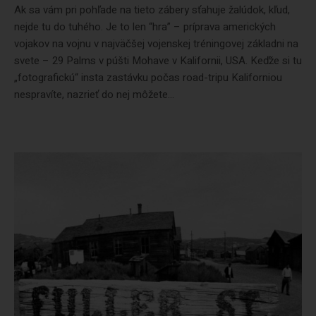
Ak sa vám pri pohľade na tieto zábery sťahuje žalúdok, kľud,
nejde tu do tuhého. Je to len “hra” – príprava amerických
vojakov na vojnu v najväčšej vojenskej tréningovej základni na
svete – 29 Palms v púšti Mohave v Kalifornii, USA. Keďže si tu
„fotografickú“ insta zastávku počas road-tripu Kaliforniou
nespravíte, nazrieť do nej môžete...