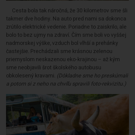
Cesta bola tak náročná, že 30 kilometrov sme šli
takmer dve hodiny. Na auto pred nami sa dokonca
zrútilo elektrické vedenie. Poriadne to zaiskrilo, ale
bolo to bez ujmy na zdraví. Čím sme boli vo vyššej
nadmorskej výške, vzduch bol vlhší a prehánky
častejšie. Prechádzali sme krásnou zelenou
priemyslom neskazenou eko-krajinou – až kým
sme neobjavili šrot školského autobusu
obkolesený kravami.
(Dôkladne sme ho preskúmali
a potom si z neho na chvíľu spravili foto-rekvizitu.)