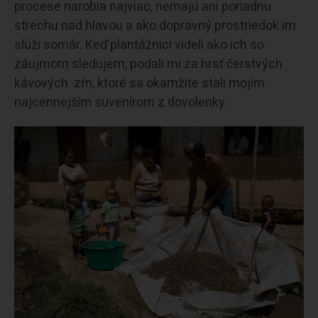
procese narobia najviac, nemajú ani poriadnu
strechu nad hlavou a ako dopravný prostriedok im
slúži somár. Keď plantážnici videli ako ich so
záujmom sledujem, podali mi za hrsť čerstvých
kávových zŕn, ktoré sa okamžite stali mojím
najcennejším suvenírom z dovolenky.