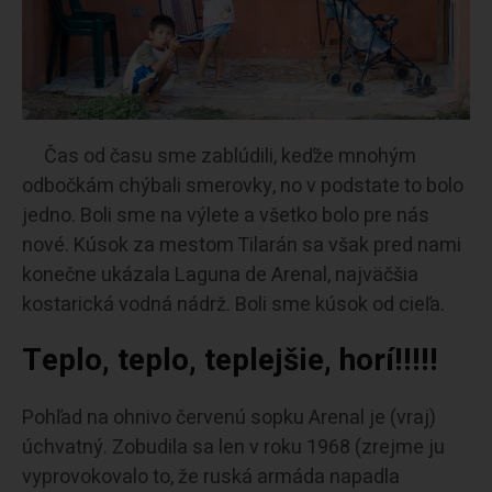
Čas od času sme zablúdili, keďže mnohým
odbočkám chýbali smerovky, no v podstate to bolo
jedno. Boli sme na výlete a všetko bolo pre nás
nové. Kúsok za mestom Tilarán sa však pred nami
konečne ukázala Laguna de Arenal, najväčšia
kostarická vodná nádrž. Boli sme kúsok od cieľa.
Teplo, teplo, teplejšie, horí!!!!!
Pohľad na ohnivo červenú sopku Arenal je (vraj)
úchvatný. Zobudila sa len v roku 1968 (zrejme ju
vyprovokovalo to, že ruská armáda napadla