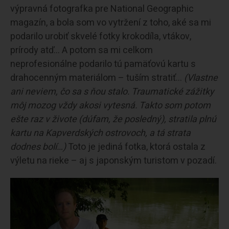
výpravná fotografka pre National Geographic
magazín, a bola som vo vytržení z toho, aké sa mi
podarilo urobiť skvelé fotky krokodíla, vtákov,
prírody atď… A potom sa mi celkom
neprofesionálne podarilo tú pamäťovú kartu s
drahocenným materiálom – tuším stratiť…
(Vlastne
ani neviem, čo sa s ňou stalo. Traumatické zážitky
môj mozog vždy akosi vytesná. Takto som potom
ešte raz v živote (dúfam, že posledný), stratila plnú
kartu na Kapverdských ostrovoch, a tá strata
dodnes bolí…)
Toto je jediná fotka, ktorá ostala z
výletu na rieke – aj s japonským turistom v pozadí.