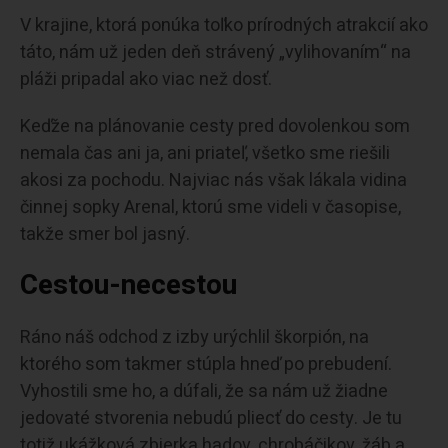
V krajine, ktorá ponúka toľko prírodných atrakcií ako
táto, nám už jeden deň strávený „vylihovaním“ na
pláži pripadal ako viac než dosť.
Keďže na plánovanie cesty pred dovolenkou som
nemala čas ani ja, ani priateľ, všetko sme riešili
akosi za pochodu. Najviac nás však lákala vidina
činnej sopky Arenal, ktorú sme videli v časopise,
takže smer bol jasný.
Cestou-necestou
Ráno náš odchod z izby urýchlil škorpión, na
ktorého som takmer stúpla hneď po prebudení.
Vyhostili sme ho, a dúfali, že sa nám už žiadne
jedovaté stvorenia nebudú pliecť do cesty. Je tu
totiž ukážková zbierka hadov, chrobáčikov, žáb a