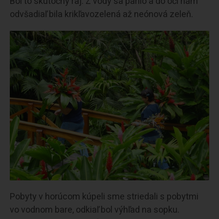
Bol to skutočný raj. Z vody sa parilo a do očí nám
odvšadiaľ bila krikľavozelená až neónová zeleň.
Pobyty v horúcom kúpeli sme striedali s pobytmi
vo vodnom bare, odkiaľ bol výhľad na sopku.