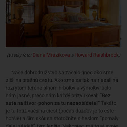
Diana Mrazikova
Howard Raishbrook
(Všetky foto:
a
)
Naše dobrodružstvo sa začalo hneď ako sme
zišli na prašnú cestu. Ako sme sa tak natriasali na
rozrytom teréne plnom hrboľov a výmoľov, bolo
nám jasné, prečo nám každý prízvukoval:
“Bez
auta na štvor-pohon sa tu nezaobídete!”
Takáto
je tu totiž väčšina ciest (počas dažďov je to ešte
horšie) a čím skôr sa stotožníte s heslom “pomaly
ďalej zájdeš”, tým lepšie. Nakoniec, má to aj svoje