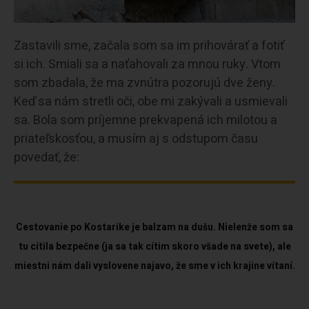
Zastavili sme, začala som sa im prihovárať a fotiť
si ich. Smiali sa a naťahovali za mnou ruky. Vtom
som zbadala, že ma zvnútra pozorujú dve ženy.
Keď sa nám stretli oči, obe mi zakývali a usmievali
sa. Bola som príjemne prekvapená ich milotou a
priateľskosťou, a musím aj s odstupom času
povedať, že:
Cestovanie po Kostarike je balzam na dušu. Nielenže som sa
tu cítila bezpečne (ja sa tak cítim skoro všade na svete), ale
miestni nám dali vyslovene najavo, že sme v ich krajine vítaní.