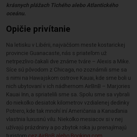
krásnych plážach Tichého alebo Atlantického
oceánu.
Opičie privítanie
Na letisku v Libérii, najväčšom meste kostarickej
provincie Guanacaste, nás s priateľom už
netrpezlivo čakali dve známe tváre – Alexis a Mike.
Síce sú pôvodom z Chicaga, no zoznámili sme sa
s nimi na Hawajskom ostrove Kauai, kde sme boli u
nich ubytovaní v ich nádhernom AirBnB – Marjories
Kauai Inn, a spriatelili sme sa. Spolu sme sa vybrali
do niekoľko desiatok kilometrov vzdialenej dedinky
Potrero, kde tak mnohí iní Američania a Kanaďania
vlastnia luxusnú vilu. Niekoľko mesiacov si v nej
užívajú prázdniny a po zbytok roka ju prenajímajú
turistom
cez AirBnB alebo Booking.com.