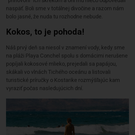
“prihovoril” ich škrekom a oni mu niečo odpovedali
naspäť. Boli sme v totálnej divočine a razom nám
bolo jasné, že nuda tu rozhodne nebude.
Kokos, to je pohoda!
Náš prvý deň sa niesol v znamení vody, kedy sme
na pláži Playa Conchel spolu s domácimi nerušene
popíjali kokosové mlieko, prejedali sa papájou,
skákali vo vlnách Tichého oceánu a listovali
turistické príručky o Kostarike rozmýšľajúc kam
vyraziť počas nasledujúcich dní.