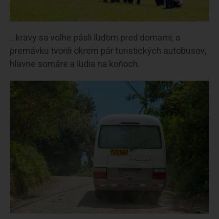
…kravy sa voľne pásli ľuďom pred domami, a
premávku tvorili okrem pár turistických autobusov,
hlavne somáre a ľudia na koňoch.