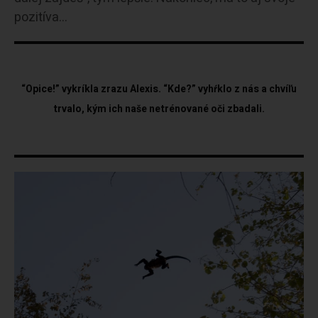
pozitíva…
“Opice!” vykríkla zrazu Alexis. “Kde?” vyhŕklo z nás a chvíľu
trvalo, kým ich naše netrénované oči zbadali.