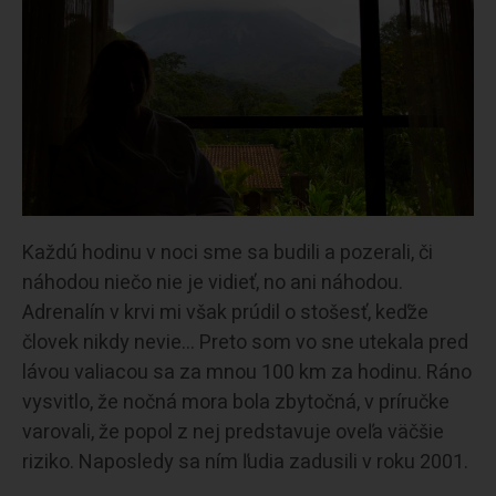
Každú hodinu v noci sme sa budili a pozerali, či
náhodou niečo nie je vidieť, no ani náhodou.
Adrenalín v krvi mi však prúdil o stošesť, keďže
človek nikdy nevie… Preto som vo sne utekala pred
lávou valiacou sa za mnou 100 km za hodinu. Ráno
vysvitlo, že nočná mora bola zbytočná, v príručke
varovali, že popol z nej predstavuje oveľa väčšie
riziko. Naposledy sa ním ľudia zadusili v roku 2001.