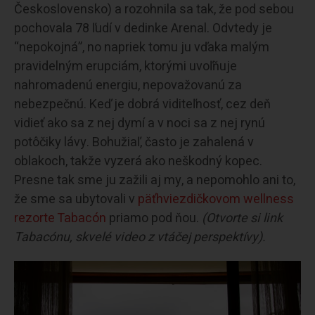
Československo) a rozohnila sa tak, že pod sebou
pochovala 78 ľudí v dedinke Arenal. Odvtedy je
“nepokojná”, no napriek tomu ju vďaka malým
pravidelným erupciám, ktorými uvoľňuje
nahromadenú energiu, nepovažovanú za
nebezpečnú. Keď je dobrá viditeľnosť, cez deň
vidieť ako sa z nej dymí a v noci sa z nej rynú
potôčiky lávy. Bohužiaľ, často je zahalená v
oblakoch, takže vyzerá ako neškodný kopec.
Presne tak sme ju zažili aj my, a nepomohlo ani to,
že sme sa ubytovali v
päťhviezdičkovom wellness
rezorte Tabacón
priamo pod ňou.
(Otvorte si link
Tabacónu, skvelé video z vtáčej perspektívy).