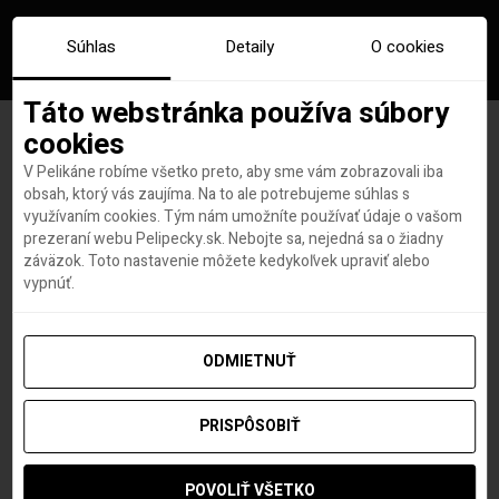
Súhlas
Detaily
O cookies
Táto webstránka používa súbory
cookies
V Pelikáne robíme všetko preto, aby sme vám zobrazovali iba
Kostarika – destinácia pre
obsah, ktorý vás zaujíma. Na to ale potrebujeme súhlas s
využívaním cookies. Tým nám umožníte používať údaje o vašom
tých, čo to majú radi horúce
prezeraní webu Pelipecky.sk. Nebojte sa, nejedná sa o žiadny
záväzok. Toto nastavenie môžete kedykoľvek upraviť alebo
(foto-reportáž)
vypnúť.
ODMIETNUŤ
Diana Mrazikova
autor
10. DECEMBRA 2020
PRISPÔSOBIŤ
POVOLIŤ VŠETKO