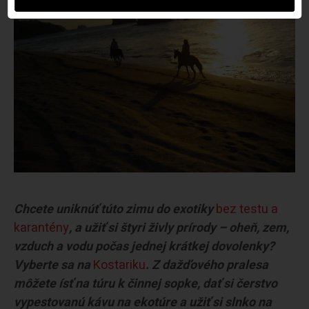
Chcete uniknúť túto zimu do exotiky
bez testu a
karantény
, a užiť si štyri živly prírody – oheň, zem,
vzduch a vodu počas jednej krátkej dovolenky?
Vyberte sa na
Kostariku
. Z dažďového pralesa
môžete ísť na túru k činnej sopke, dať si čerstvo
vypestovanú kávu na ekotúre a užiť si slnko na