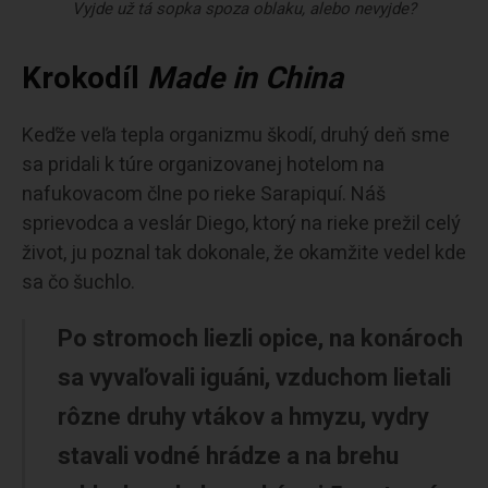
Vyjde už tá sopka spoza oblaku, alebo nevyjde?
Krokodíl
Made in China
Keďže veľa tepla organizmu škodí, druhý deň sme
sa pridali k túre organizovanej hotelom na
nafukovacom člne po rieke Sarapiquí. Náš
sprievodca a veslár Diego, ktorý na rieke prežil celý
život, ju poznal tak dokonale, že okamžite vedel kde
sa čo šuchlo.
Po stromoch liezli opice, na konároch
sa vyvaľovali iguáni, vzduchom lietali
rôzne druhy vtákov a hmyzu, vydry
stavali vodné hrádze a na brehu