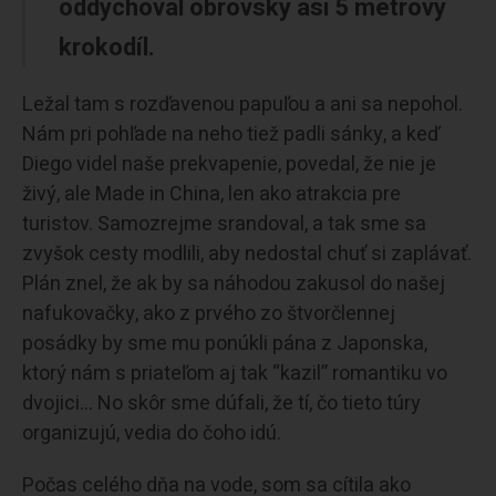
oddychoval obrovský asi 5 metrový
krokodíl.
Ležal tam s rozďavenou papuľou a ani sa nepohol.
Nám pri pohľade na neho tiež padli sánky, a keď
Diego videl naše prekvapenie, povedal, že nie je
živý, ale Made in China, len ako atrakcia pre
turistov. Samozrejme srandoval, a tak sme sa
zvyšok cesty modlili, aby nedostal chuť si zaplávať.
Plán znel, že ak by sa náhodou zakusol do našej
nafukovačky, ako z prvého zo štvorčlennej
posádky by sme mu ponúkli pána z Japonska,
ktorý nám s priateľom aj tak “kazil” romantiku vo
dvojici… No skôr sme dúfali, že tí, čo tieto túry
organizujú, vedia do čoho idú.
Počas celého dňa na vode, som sa cítila ako