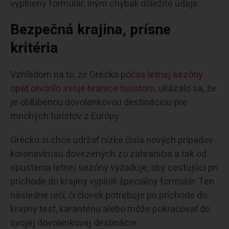
vyplnený formulár, iným chýbali dôležité údaje.
Bezpečná krajina, prísne
kritéria
Vzhľadom na to, že Grécko
počas letnej sezóny
opäť otvorilo svoje hranice turistom
, ukázalo sa, že
je obľúbenou dovolenkovou destináciou pre
mnohých turistov z Európy.
Grécko si chce udržať nízke čísla nových prípadov
koronavírusu dovezených zo zahraničia a tak od
spustenia letnej sezóny vyžaduje, aby cestujúci pri
príchode do krajiny vyplnili špeciálny formulár. Ten
následne určí, či človek potrebuje po príchode do
krajiny test, karanténu alebo môže pokračovať do
svojej dovolenkovej destinácie.