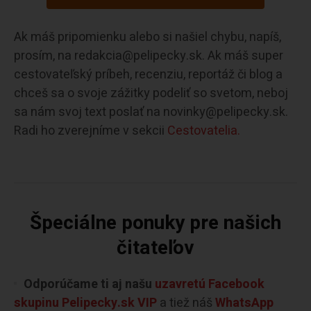
Ak máš pripomienku alebo si našiel chybu, napíš,
prosím, na redakcia@pelipecky.sk. Ak máš super
cestovateľský príbeh, recenziu, reportáž či blog a
chceš sa o svoje zážitky podeliť so svetom, neboj
sa nám svoj text poslať na novinky@pelipecky.sk.
Radi ho zverejníme v sekcii
Cestovatelia.
Špeciálne ponuky pre našich
čitateľov
Odporúčame ti aj našu
uzavretú Facebook
skupinu Pelipecky.sk VIP
a tiež náš
WhatsApp