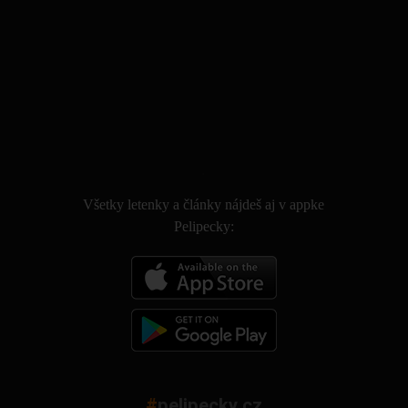
.
Všetky letenky a články nájdeš aj v appke
Pelipecky:
#
pelipecky.cz