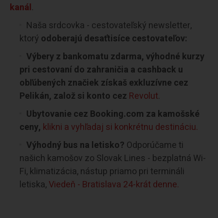
kanál
.
Naša srdcovka - cestovateľský newsletter,
ktorý
odoberajú desaťtisíce cestovateľov:
Výbery z bankomatu zdarma, výhodné kurzy
pri cestovaní do zahraničia a cashback u
obľúbených značiek získaš exkluzívne cez
Pelikán, založ si konto cez
Revolut
.
Ubytovanie cez Booking.com za kamošské
ceny,
klikni a vyhľadaj si konkrétnu destináciu.
Výhodný bus na letisko?
Odporúčame ti
našich kamošov zo Slovak Lines - bezplatná Wi-
Fi, klimatizácia, nástup priamo pri termináli
letiska,
Viedeň - Bratislava 24-krát denne.