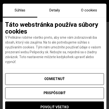
Súhlas
Detaily
O cookies
Táto webstránka používa súbory
cookies
V Pelikáne robíme všetko preto, aby sme vám zobrazovali iba
Zle vyplnený formulár pred
obsah, ktorý vás zaujíma. Na to ale potrebujeme súhlas s
využívaním cookies. Tým nám umožníte používať údaje o vašom
cestou do Grécka je problém.
prezeraní webu Pelipecky.sk. Nebojte sa, nejedná sa o žiadny
záväzok. Toto nastavenie môžete kedykoľvek upraviť alebo
Doplatili na to už desiatky ľudí
vypnúť.
ODMIETNUŤ
Roland Regely
autor
11. AUGUSTA 2020
PRISPÔSOBIŤ
POVOLIŤ VŠETKO