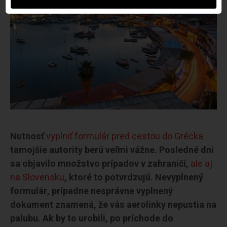
Nutnosť
vyplniť formulár pred cestou do Grécka
tamojšie autority berú veľmi vážne. Posledné dni
sa objavilo množstvo prípadov v zahraničí,
ale aj
na Slovensku
, ktoré to potvrdzujú. Nevyplnený
formulár, prípadne nesprávne vyplnený
dokument znamená, že vás aerolinky nepustia na
palubu. Ak by to urobili, po príchode do