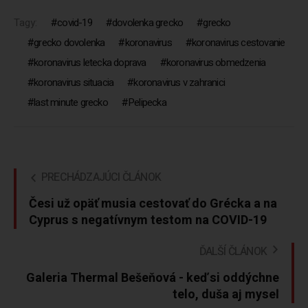
Tagy:
covid-19
dovolenka grecko
grecko
grecko dovolenka
koronavirus
koronavirus cestovanie
koronavirus letecka doprava
koronavirus obmedzenia
koronavirus situacia
koronavirus v zahranici
last minute grecko
Pelipecka
PRECHÁDZAJÚCI ČLÁNOK
Česi už opäť musia cestovať do Grécka a na
Cyprus s negatívnym testom na COVID-19
ĎALŠÍ ČLÁNOK
Galeria Thermal Bešeňová - keď si oddýchne
telo, duša aj myseľ