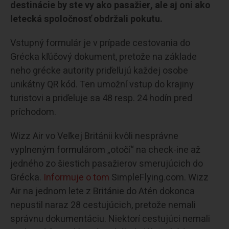
destinácie by ste vy ako pasažier, ale aj oni ako
letecká spoločnosť obdržali pokutu.
Vstupný formulár je v prípade cestovania do
Grécka kľúčový dokument, pretože na základe
neho grécke autority priďeľujú každej osobe
unikátny QR kód. Ten umožní vstup do krajiny
turistovi a priďeluje sa 48 resp. 24 hodín pred
príchodom.
Wizz Air vo Veľkej Británii kvôli nesprávne
vyplneným formulárom „otočí“ na check-ine až
jedného zo šiestich pasažierov smerujúcich do
Grécka.
Informuje o tom
SimpleFlying.com. Wizz
Air na jednom lete z Británie do Atén dokonca
nepustil naraz 28 cestujúcich, pretože nemali
správnu dokumentáciu. Niektorí cestujúci nemali