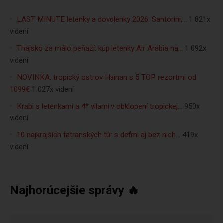
LAST MINUTE letenky a dovolenky 2026: Santorini,…
1 821x
videní
Thajsko za málo peňazí: kúp letenky Air Arabia na…
1 092x
videní
NOVINKA: tropický ostrov Hainan s 5 TOP rezortmi od
1099€
1 027x videní
Krabi s letenkami a 4* vilami v obklopení tropickej…
950x
videní
10 najkrajších tatranských túr s deťmi aj bez nich…
419x
videní
Najhorúcejšie správy 🔥