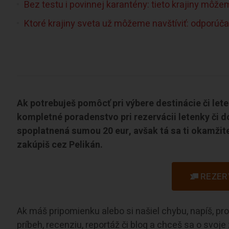
Bez testu i povinnej karantény: tieto krajiny môže
Ktoré krajiny sveta už môžeme navštíviť: odporúč
Ak potrebuješ pomôcť pri výbere destinácie či let
kompletné poradenstvo pri rezervácii letenky či d
spoplatnená sumou 20 eur, avšak tá sa ti okamžite
zakúpiš cez Pelikán.
REZER
Ak máš pripomienku alebo si našiel chybu, napíš, p
príbeh, recenziu, reportáž či blog a chceš sa o svoj