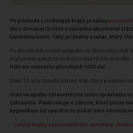
Po príchode z rizikových krajín je našou
povinnosť
dní v domácej izolácii a následne absolvovať štá
karanténa končí. Taký je ideálny scenár, ktorý V
Po desiatkách nových prípadov na Slovensku však Vl
zvyšovaniu pokút za nedodrživania týchto pravidiel.
tisíc eur namiesto pôvodných 1650 eur.
Dnes 13. júla zasadá krízový štáb, ktorý predstaví n
Úrad verejného zdravotníctva získa oprávnenie vyži
zahraničia. Vláda rokuje o zákone, ktorý počas n
hygienikom od operátorov získať tieto informácie 
Zelené krajiny cestovateľského semafora: všetko 