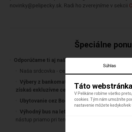
novinky@pelipecky.sk. Radi ho zverejníme v sekcii
C
Špeciálne ponuk
Odporúčame ti aj našu
uzavretú Facebook skupin
Súhlas
Naša srdcovka - cestovateľský newsletter, ktor
Výbery z bankomatu zdarma, výhodné kurzy pr
Táto webstránka
získaš exkluzívne cez Pelikán, založ si konto c
V Pelikáne robíme všetko preto,
cookies. Tým nám umožníte použ
Ubytovanie cez Booking.com za kamošské ce
nastavenie môžete kedykoľvek u
Výhodný bus na letisko?
Odporúčame ti našich 
nástup priamo pri termináli letiska,
Viedeň - Brati