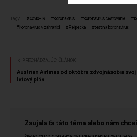
Tagy:
covid-19
koronavirus
koronavirus cestovanie
k
koronavirus v zahranici
Pelipecka
test na koronavirus
PRECHÁDZAJÚCI ČLÁNOK
Austrian Airlines od októbra zdvojnásobia svoj
letový plán
Zaujala ťa táto téma alebo nám chce
Žiaden strach, tvoja e-mailová adresa nebude zverejnená.