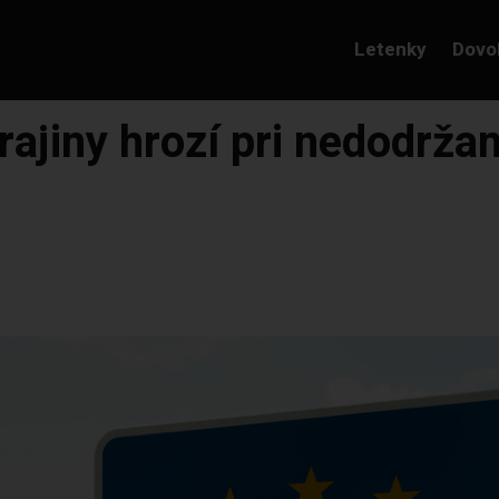
Letenky
Dovo
krajiny hrozí pri nedodrža