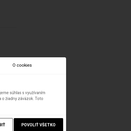
O cookies
načiek
ujeme súhlas s využívaním
 o žiadny záväzok. Toto
,
BIŤ
POVOLIŤ VŠETKO