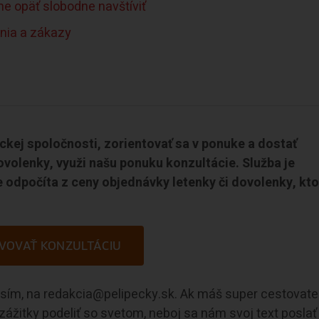
me opäť slobodne navštíviť
ania a zákazy
eckej spoločnosti, zorientovať sa v ponuke a dostať
ovolenky, využi našu ponuku konzultácie. Služba je
 odpočíta z ceny objednávky letenky či dovolenky, kto
VOVAŤ KONZULTÁCIU
rosím, na redakcia@pelipecky.sk. Ak máš super cestovate
e zážitky podeliť so svetom, neboj sa nám svoj text poslať