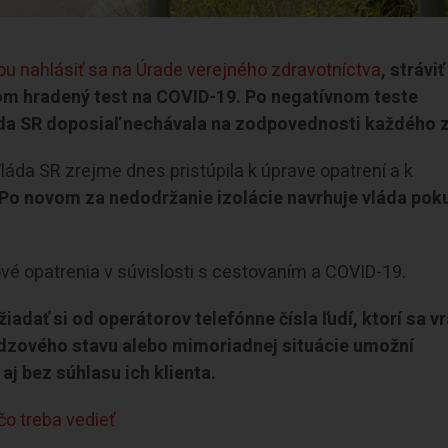
ou nahlásiť sa na Úrade verejného zdravotníctva
, stráviť
tom hradený test na COVID-19. Po negatívnom teste
láda SR doposiaľ nechávala na zodpovednosti každého z
áda SR zrejme dnes pristúpila k úprave opatrení a k
Po novom za nedodržanie izolácie navrhuje vláda poku
ové opatrenia v súvislosti s cestovaním a COVID-19.
adať si od operátorov telefónne čísla ľudí, ktorí sa vr
údzového stavu alebo mimoriadnej situácie umožní
aj bez súhlasu ich klienta.
čo treba vedieť