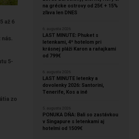
na grécke ostrovy od 25€ + 15%
zľava len DNES
 5 až 6
6. augusta 2026
LAST MINUTE: Phuket s
 nás.
letenkami, 4* hotelom pri
krásnej pláži Karon a raňajkami
od 799€
tu 5-
6. augusta 2026
LAST MINUTE letenky a
dovolenky 2026: Santorini,
Tenerife, Kos a iné
átia zo
5. augusta 2026
PONUKA DŇA: Bali so zastávkou
v Singapure s letenkami aj
hotelmi od 1509€