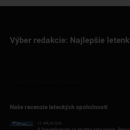
Výber redakcie: Najlepšie letenk
Naše recenzie leteckých spoločností
15. MÁJA 2026
S Dreamlinerom sa skrátka lieta lepšie. Repo