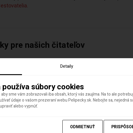
estovatelia.
y pre našich čitateľov
u Pelipecky.sk VIP
a tiež náš
WhatsApp kanál
.
Detaily
ý
odoberajú desaťtisíce cestovateľov:
i cestovaní do zahraničia a cashback u obľúbených z
 používa súbory cookies
ez
Revolut
.
 aby sme vám zobrazovali iba obsah, ktorý vás zaujíma. Na to ale potreb
ívať údaje o vašom prezeraní webu Pelipecky.sk. Nebojte sa, nejedná sa
ny,
klikni a vyhľadaj si konkrétnu destináciu.
praviť alebo vypnúť.
kamošov zo Slovak Lines - bezplatná Wi-Fi, klimatizácia
slava 24-krát denne.
ODMIETNUŤ
PRISPÔSO