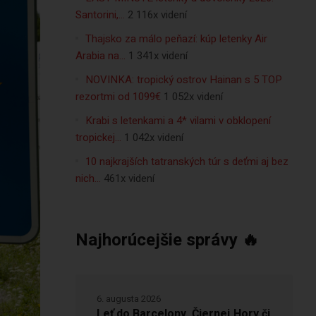
Santorini,…
2 116x videní
Thajsko za málo peňazí: kúp letenky Air
Arabia na…
1 341x videní
NOVINKA: tropický ostrov Hainan s 5 TOP
rezortmi od 1099€
1 052x videní
Krabi s letenkami a 4* vilami v obklopení
tropickej…
1 042x videní
10 najkrajších tatranských túr s deťmi aj bez
nich…
461x videní
Najhorúcejšie správy 🔥
6. augusta 2026
Leť do Barcelony, Čiernej Hory či