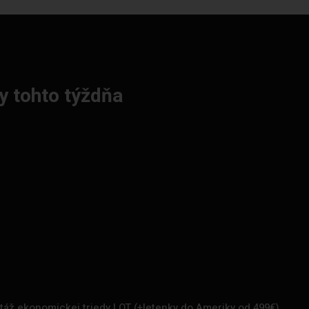
y tohto týždňa
rtáž ekonomickej triedy LOT (+letenky do Ameriky od 499€)