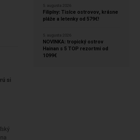
5. augusta 2026
Filipíny: Tisíce ostrovov, krásne
pláže a letenky od 579€!
5. augusta 2026
NOVINKA: tropický ostrov
Hainan s 5 TOP rezortmi od
1099€
rú si
ľský
 na