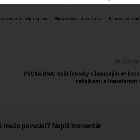
oronavirus letecka doprava
koronavirus obmedzenia
koronavirus sit
ĎALŠÍ ČLÁ
PECKA DŇA: Split letecky s luxusným 4* hot
raňajkami a transferom 
š niečo povedať? Napíš komentár