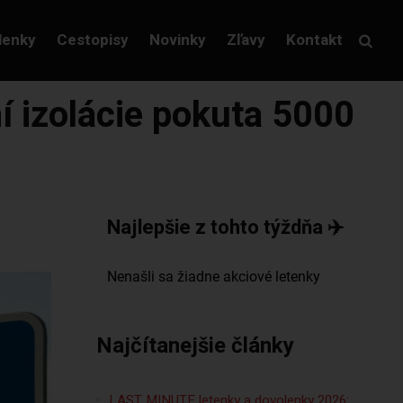
lenky
Cestopisy
Novinky
Zľavy
Kontakt
ní izolácie pokuta 5000
Najlepšie z tohto týždňa ✈️
Najčítanejšie články
LAST MINUTE letenky a dovolenky 2026: