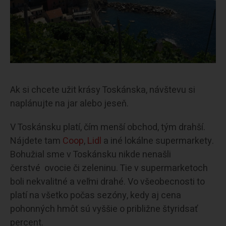
Ak si chcete užit krásy Toskánska, návštevu si
naplánujte na jar alebo jeseň.
V Toskánsku platí, čím menší obchod, tým drahší.
Nájdete tam
Coop
,
Lidl
a iné lokálne supermarkety.
Bohužial sme v Toskánsku nikde nenašli
čerstvé ovocie či zeleninu. Tie v supermarketoch
boli nekvalitné a veľmi drahé. Vo všeobecnosti to
platí na všetko počas sezóny, kedy aj cena
pohonných hmôt sú vyššie o približne štyridsať
percent.