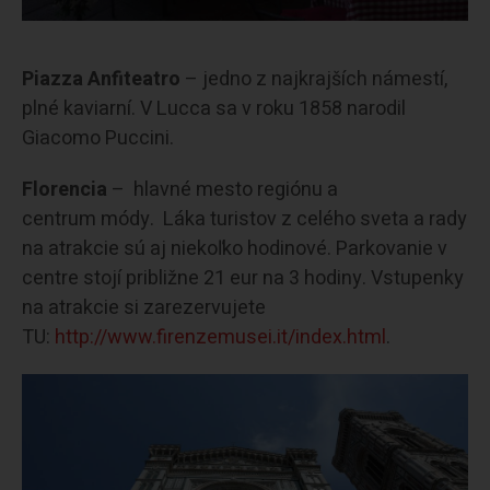
Piazza Anfiteatro
– jedno z najkrajších námestí,
plné kaviarní. V Lucca sa v roku 1858 narodil
Giacomo Puccini.
Florencia
– hlavné mesto regiónu a
centrum módy. Láka turistov z celého sveta a rady
na atrakcie sú aj niekoľko hodinové. Parkovanie v
centre stojí približne 21 eur na 3 hodiny. Vstupenky
na atrakcie si zarezervujete
TU:
http://www.firenzemusei.it/
index.html
.