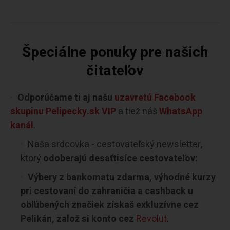
Špeciálne ponuky pre našich
čitateľov
Odporúčame ti aj našu
uzavretú Facebook
skupinu Pelipecky.sk VIP
a tiež náš
WhatsApp
kanál
.
Naša srdcovka - cestovateľský newsletter,
ktorý
odoberajú desaťtisíce cestovateľov:
Výbery z bankomatu zdarma, výhodné kurzy
pri cestovaní do zahraničia a cashback u
obľúbených značiek získaš exkluzívne cez
Pelikán, založ si konto cez
Revolut
.