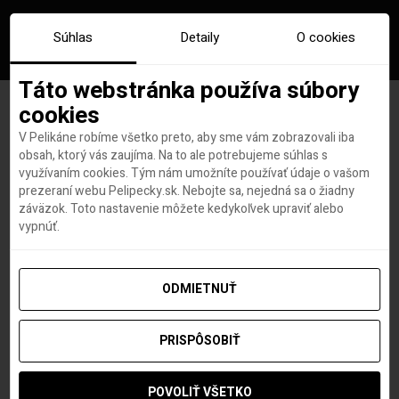
Súhlas
Detaily
O cookies
Táto webstránka používa súbory
cookies
V Pelikáne robíme všetko preto, aby sme vám zobrazovali iba
Toskánsko je destinácia
obsah, ktorý vás zaujíma. Na to ale potrebujeme súhlas s
využívaním cookies. Tým nám umožníte používať údaje o vašom
labužníkov
prezeraní webu Pelipecky.sk. Nebojte sa, nejedná sa o žiadny
záväzok. Toto nastavenie môžete kedykoľvek upraviť alebo
vypnúť.
Patrik Vas
autor
6. OKTÓBRA 2015
ODMIETNUŤ
PRISPÔSOBIŤ
POVOLIŤ VŠETKO