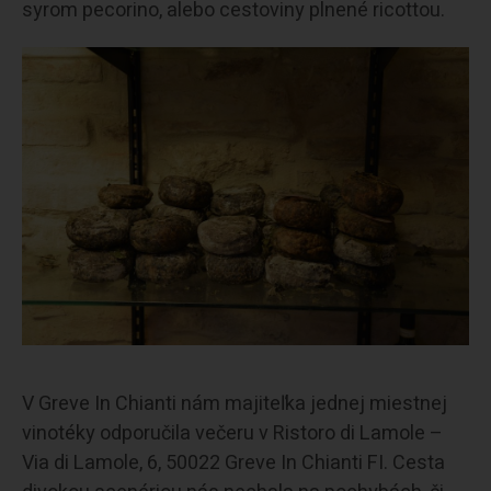
syrom pecorino, alebo cestoviny plnené ricottou.
V Greve In Chianti nám majiteľka jednej miestnej
vinotéky odporučila večeru v Ristoro di Lamole –
Via di Lamole, 6, 50022 Greve In Chianti FI. Cesta