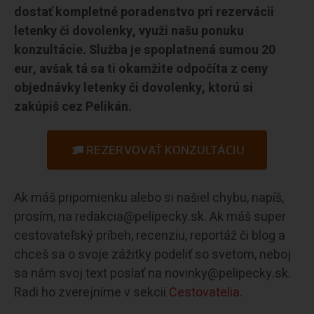
dostať kompletné poradenstvo pri rezervácii
letenky či dovolenky, využi našu ponuku
konzultácie. Služba je spoplatnená sumou 20
eur, avšak tá sa ti okamžite odpočíta z ceny
objednávky letenky či dovolenky, ktorú si
zakúpiš cez Pelikán.
REZERVOVAŤ KONZULTÁCIU
Ak máš pripomienku alebo si našiel chybu, napíš,
prosím, na redakcia@pelipecky.sk. Ak máš super
cestovateľský príbeh, recenziu, reportáž či blog a
chceš sa o svoje zážitky podeliť so svetom, neboj
sa nám svoj text poslať na novinky@pelipecky.sk.
Radi ho zverejníme v sekcii
Cestovatelia.