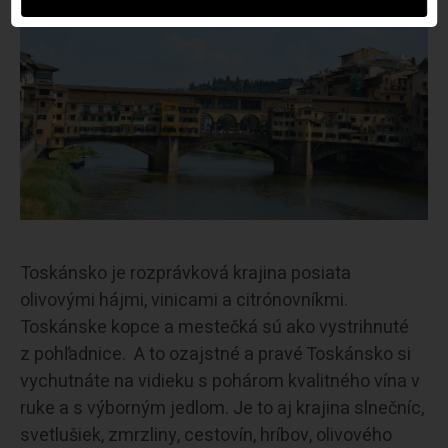
Toskánsko je rozprávková krajina posiata
olivovými hájmi, vinicami a citrónovníkmi.
Toskánske kopce a mestečká sú ako vystrihnuté
z pohľadnice. A to ozajstné a pravé Toskánsko si
vychutnáte na vidieku s pohárom kvalitného vína v
ruke a s výborným jedlom. Je to aj krajina slnečníc,
svetlušiek, zmrzliny, cestovín, hríbov, olivového