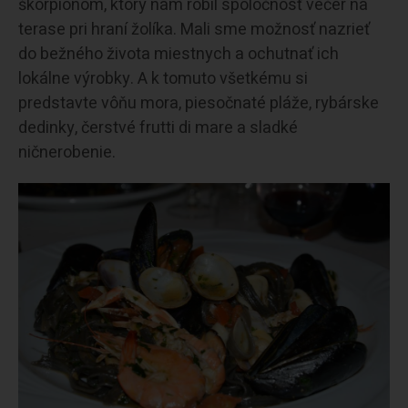
škorpiónom, ktorý nám robil spoločnosť večer na
terase pri hraní žolíka. Mali sme možnosť nazrieť
do bežného života miestnych a ochutnať ich
lokálne výrobky. A k tomuto všetkému si
predstavte vôňu mora, piesočnaté pláže, rybárske
dedinky, čerstvé frutti di mare a sladké
ničnerobenie.