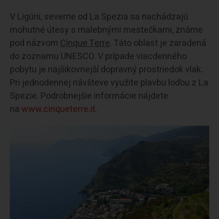
V Ligúrii, severne od La Spezia sa nachádzajú
mohutné útesy s malebnými mestečkami, známe
pod názvom
Cinque Terre
. Táto oblast je zaradená
do zoznamu UNESCO. V prípade viacdenného
pobytu je najšikovnejší dopravný prostriedok vlak.
Pri jednodennej návšteve využite plavbu loďou z La
Spezie. Podrobnejšie informácie nájdete
na
www.cinqueterre.it
.