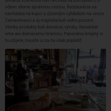
divokou scenériou nás nechala na pochybách, či
vôbec ideme správnou cestou. Reštaurácia sa
nachádza na kopci s úžasným výhľadom na vinice.
Zamestnanci a aj majitelia boli veľmi pozorní.
Všetky produkty boli domácej výroby. Neodolali
sme ani domácemu tiramisu. Panorámu krajiny si
tu užijete, musíte si za ňu však priplatiť.