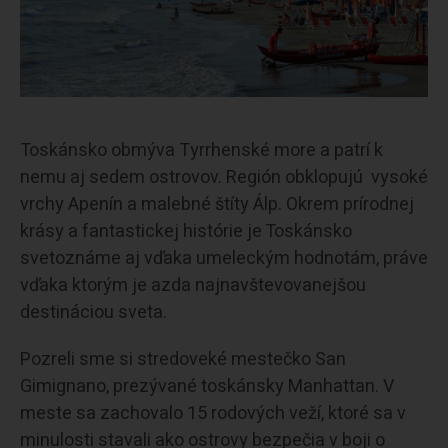
Toskánsko obmýva Tyrrhenské more a patrí k
nemu aj sedem ostrovov. Región obklopujú vysoké
vrchy Apenín a malebné štíty Álp. Okrem prírodnej
krásy a fantastickej histórie je Toskánsko
svetoznáme aj vďaka umeleckým hodnotám, práve
vďaka ktorým je azda najnavštevovanejšou
destináciou sveta.
Pozreli sme si stredoveké mestečko San
Gimignano, prezývané toskánsky Manhattan. V
meste sa zachovalo 15 rodových veží, ktoré sa v
minulosti stavali ako ostrovy bezpečia v boji o