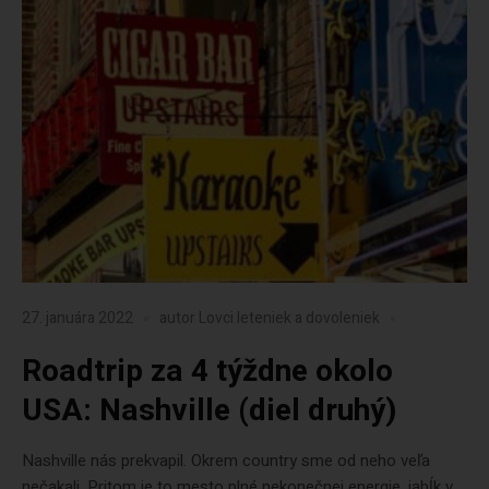
27. januára 2022
autor
Lovci leteniek a dovoleniek
Roadtrip za 4 týždne okolo
USA: Nashville (diel druhý)
Nashville nás prekvapil. Okrem country sme od neho veľa
nečakali. Pritom je to mesto plné nekonečnej energie, jabĺk v