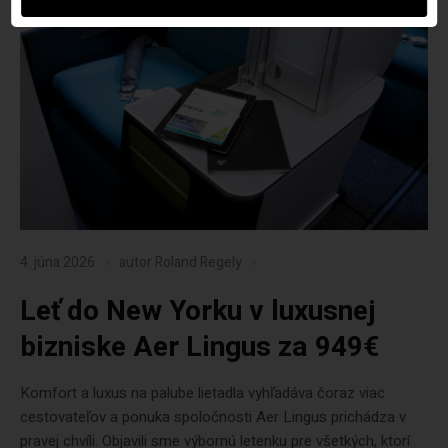
4. júna 2026
autor
Roland Regely
Leť do New Yorku v luxusnej
bizniske Aer Lingus za 949€
Komfort a luxus na palube lietadla vyhľadáva čoraz viac
cestovateľov a ponuka spoločnosti Aer Lingus prichádza v
pravej chvíli. Objavili sme výbornú letenku pre všetkých, ktorí