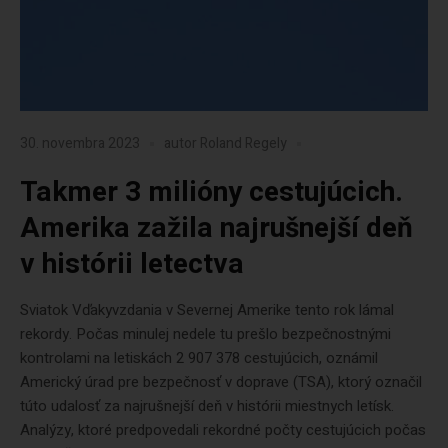
30. novembra 2023
autor
Roland Regely
Takmer 3 milióny cestujúcich.
Amerika zažila najrušnejší deň
v histórii letectva
Sviatok Vďakyvzdania v Severnej Amerike tento rok lámal
rekordy. Počas minulej nedele tu prešlo bezpečnostnými
kontrolami na letiskách 2 907 378 cestujúcich, oznámil
Americký úrad pre bezpečnosť v doprave (TSA), ktorý označil
túto udalosť za najrušnejší deň v histórii miestnych letísk.
Analýzy, ktoré predpovedali rekordné počty cestujúcich počas