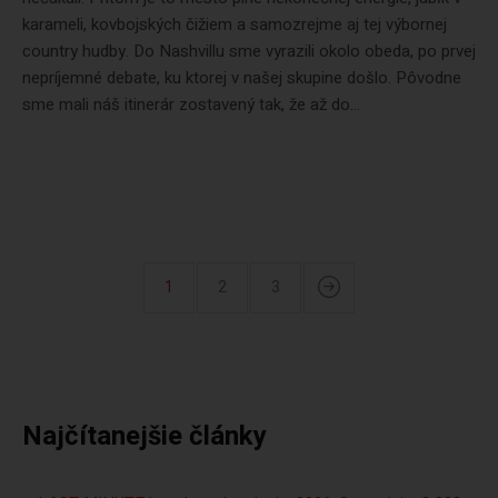
karameli, kovbojských čižiem a samozrejme aj tej výbornej
country hudby. Do Nashvillu sme vyrazili okolo obeda, po prvej
nepríjemné debate, ku ktorej v našej skupine došlo. Pôvodne
sme mali náš itinerár zostavený tak, že až do...
1
2
3
Najčítanejšie články