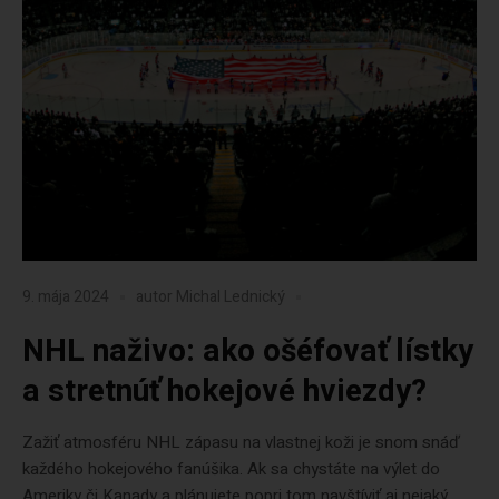
9. mája 2024
autor
Michal Lednický
NHL naživo: ako ošéfovať lístky
a stretnúť hokejové hviezdy?
Zažiť atmosféru NHL zápasu na vlastnej koži je snom snáď
každého hokejového fanúšika. Ak sa chystáte na výlet do
Ameriky či Kanady a plánujete popri tom navštíviť aj nejaký