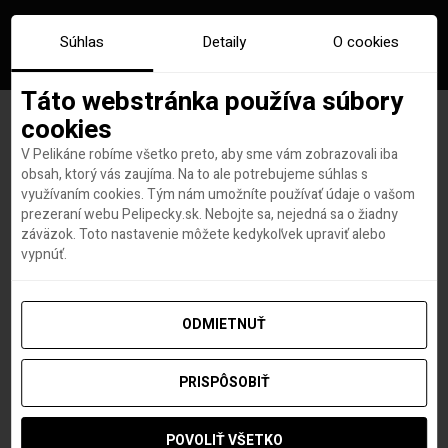
Súhlas
Detaily
O cookies
Táto webstránka používa súbory
cookies
V Pelikáne robíme všetko preto, aby sme vám zobrazovali iba
Značka:
lacne letenky usa
obsah, ktorý vás zaujíma. Na to ale potrebujeme súhlas s
využívaním cookies. Tým nám umožníte používať údaje o vašom
prezeraní webu Pelipecky.sk. Nebojte sa, nejedná sa o žiadny
záväzok. Toto nastavenie môžete kedykoľvek upraviť alebo
vypnúť.
ODMIETNUŤ
PRISPÔSOBIŤ
POVOLIŤ VŠETKO