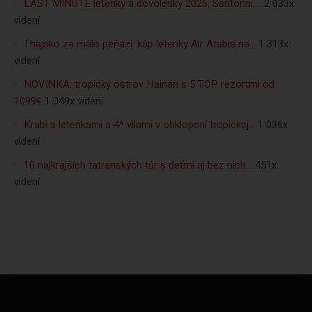
LAST MINUTE letenky a dovolenky 2026: Santorini,…
2 033x
videní
Thajsko za málo peňazí: kúp letenky Air Arabia na…
1 313x
videní
NOVINKA: tropický ostrov Hainan s 5 TOP rezortmi od
1099€
1 049x videní
Krabi s letenkami a 4* vilami v obklopení tropickej…
1 036x
videní
10 najkrajších tatranských túr s deťmi aj bez nich…
451x
videní