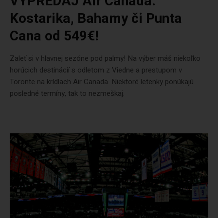
VÝPREDAJ Air Canada:
Kostarika, Bahamy či Punta
Cana od 549€!
Zaleť si v hlavnej sezóne pod palmy! Na výber máš niekoľko
horúcich destinácií s odletom z Viedne a prestupom v
Toronte na krídlach Air Canada. Niektoré letenky ponúkajú
posledné termíny, tak to nezmeškaj.