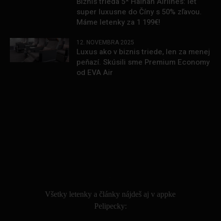
Biznis trieda 5* Hainan Airlines: leť
super luxusne do Číny s 50% zľavou.
Máme letenky za 1 199€!
12. NOVEMBRA 2025
Luxus ako v biznis triede, len za menej
peňazí. Skúsili sme Premium Economy
od EVA Air
.
Všetky letenky a články nájdeš aj v appke
Pelipecky: