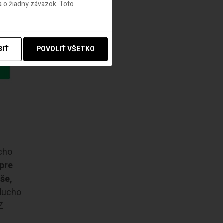
 o žiadny záväzok. Toto
BIŤ
POVOLIŤ VŠETKO
ucho
pre
še,
ducho
Z