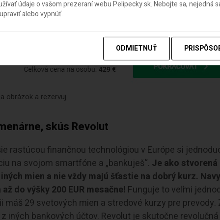
ívať údaje o vašom prezeraní webu Pelipecky.sk. Nebojte sa, nejedná sa
praviť alebo vypnúť.
ODMIETNUŤ
PRISPÔSO
 na obrázok a rezervuj
menárne, skús Revolut
šie rastúcou finančnou technológiou v Európe si jednod
ciu na svojom smartfóne a „bankuješ“.
Je ako stvorená 
iných mien a nie vždy majú šťastie na dobrý kurz.
Navy
a až do výšky 200 EUR mesačne!
Funguje to veľmi jedno
ícii máš 29 svetových mien a stredové kurzy pre prevody. 
j z iných bankových účtov. Revolut je skutočne revolučná