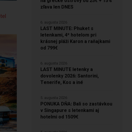
na grécke ostrovy od 25€ + 15%
zľava len DNES
tel
6. augusta 2026
LAST MINUTE: Phuket s
letenkami, 4* hotelom pri
krásnej pláži Karon a raňajkami
od 799€
6. augusta 2026
LAST MINUTE letenky a
dovolenky 2026: Santorini,
Tenerife, Kos a iné
5. augusta 2026
PONUKA DŇA: Bali so zastávkou
v Singapure s letenkami aj
hotelmi od 1509€