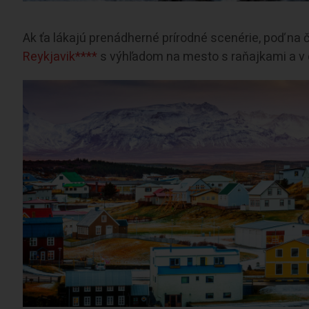
Ak ťa lákajú prenádherné prírodné scenérie, poď na č
Reykjavik****
s výhľadom na mesto s raňajkami a v