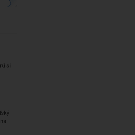
rú si
ľský
 na