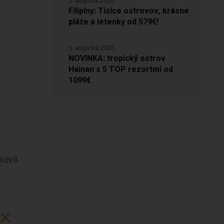
5. augusta 2026
Filipíny: Tisíce ostrovov, krásne
pláže a letenky od 579€!
5. augusta 2026
NOVINKA: tropický ostrov
Hainan s 5 TOP rezortmi od
1099€
žková