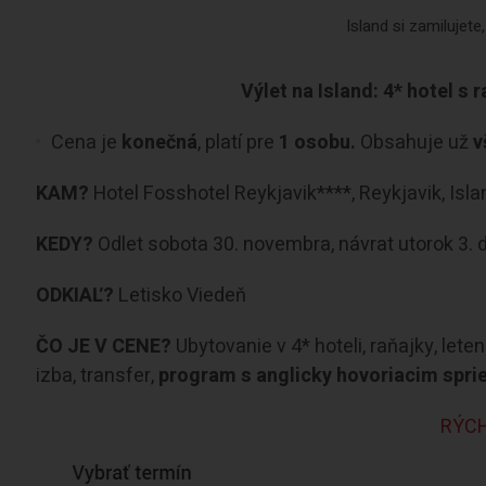
Island si zamilujet
Výlet na Island: 4* hotel s
Cena je
konečná
, platí pre
1 osobu.
Obsahuje už
v
KAM?
Hotel Fosshotel Reykjavik****, Reykjavik, Isla
KEDY?
Odlet sobota 30. novembra, návrat utorok 3.
ODKIAĽ?
Letisko Viedeň
ČO JE V CENE?
Ubytovanie v 4* hoteli, raňajky, lete
izba, transfer,
program s anglicky hovoriacim spr
RÝCH