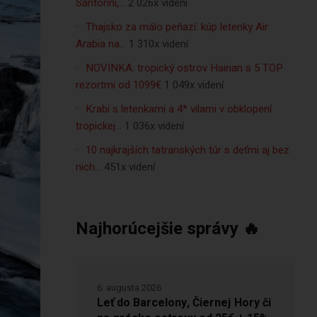
Santorini,…
2 026x videní
Thajsko za málo peňazí: kúp letenky Air
Arabia na…
1 310x videní
NOVINKA: tropický ostrov Hainan s 5 TOP
rezortmi od 1099€
1 049x videní
Krabi s letenkami a 4* vilami v obklopení
tropickej…
1 036x videní
10 najkrajších tatranských túr s deťmi aj bez
nich…
451x videní
Najhorúcejšie správy 🔥
6. augusta 2026
Leť do Barcelony, Čiernej Hory či