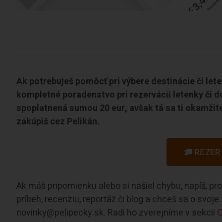
Ak potrebuješ pomôcť pri výbere destinácie či let
kompletné poradenstvo pri rezervácii letenky či d
spoplatnená sumou 20 eur, avšak tá sa ti okamžite
zakúpiš cez Pelikán.
REZER
Ak máš pripomienku alebo si našiel chybu, napíš, p
príbeh, recenziu, reportáž či blog a chceš sa o svoj
novinky@pelipecky.sk. Radi ho zverejníme v sekcii
C