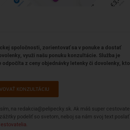
eckej spoločnosti, zorientovať sa v ponuke a dostať
ovolenky, využi našu ponuku konzultácie. Služba je
 odpočíta z ceny objednávky letenky či dovolenky, kto
VOVAŤ KONZULTÁCIU
rosím, na redakcia@pelipecky.sk. Ak máš super cestovate
e zážitky podeliť so svetom, neboj sa nám svoj text poslať
estovatelia.