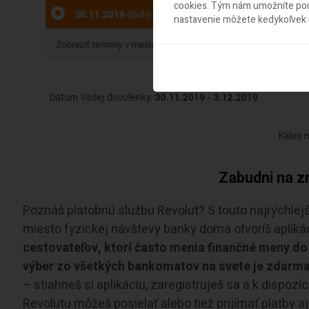
cookies. Tým nám umožníte použ
nastavenie môžete kedykoľvek u
Klikni
Zabudni na z
Poznáš platobnú službu Revolut? S touto najrýchlej
miesto fyzickej návštevy banky doma otvoríš apliká
cestovateľov, ktorí často menia finančné meny do 
výber zo všetkých bankomatov na svete je zdarm
– stiahneš si aplikáciu, zaregistruješ sa a k dispoz
Revolutu môžeš posielať alebo tiež prijímať platby a