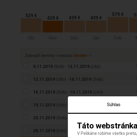
Súhlas
Táto webstránka
V Pelikáne robíme všetko preto,