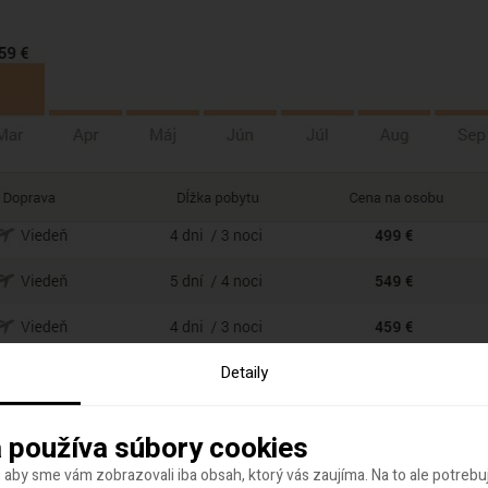
Detaily
 používa súbory cookies
 aby sme vám zobrazovali iba obsah, ktorý vás zaujíma. Na to ale potreb