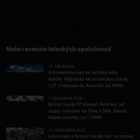
Naše recenzie leteckých spoločností
15. MÁJA 2026
S Dreamlinerom sa skrátka lieta
lepšie. Reportáž ekonomickej triedy
LOT (+letenky do Ameriky od 499€)
1. DECEMBRA 2025
Biznis trieda 5* Hainan Airlines: leť
super luxusne do Číny s 50% zľavou.
Máme letenky za 1 199€!
12. NOVEMBRA 2025
Luxus ako v biznis triede, len za menej