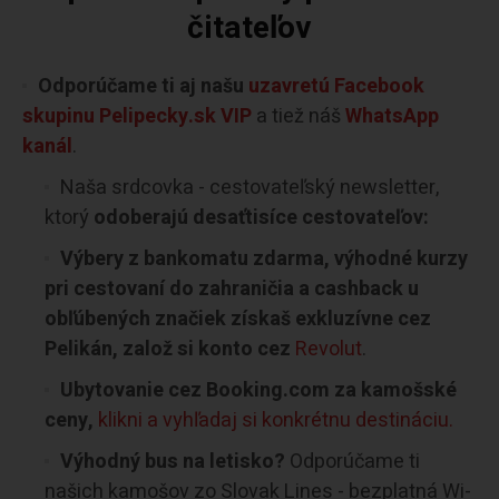
čitateľov
Odporúčame ti aj našu
uzavretú Facebook
skupinu Pelipecky.sk VIP
a tiež náš
WhatsApp
kanál
.
Naša srdcovka - cestovateľský newsletter,
ktorý
odoberajú desaťtisíce cestovateľov:
Výbery z bankomatu zdarma, výhodné kurzy
pri cestovaní do zahraničia a cashback u
obľúbených značiek získaš exkluzívne cez
Pelikán, založ si konto cez
Revolut
.
Ubytovanie cez Booking.com za kamošské
ceny,
klikni a vyhľadaj si konkrétnu destináciu.
Výhodný bus na letisko?
Odporúčame ti
našich kamošov zo Slovak Lines - bezplatná Wi-