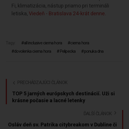
Fi, klimatizácia, nástup priamo pri termináli
letiska,
Viedeň - Bratislava 24-krát denne.
Tagy:
all inclusive cierna hora
cierna hora
dovolenka cierna hora
Pelipecka
ponuka dna
PRECHÁDZAJÚCI ČLÁNOK
TOP 5 jarných európskych destinácií. Uži si
krásne počasie a lacné letenky
ĎALŠÍ ČLÁNOK
Osláv deň sv. Patrika citybreakom v Dubline či