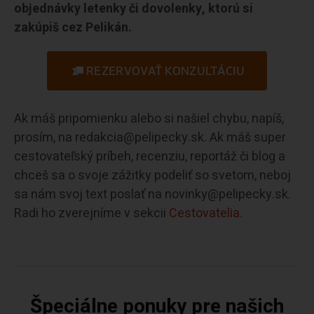
objednávky letenky či dovolenky, ktorú si
zakúpiš cez Pelikán.
REZERVOVAŤ KONZULTÁCIU
Ak máš pripomienku alebo si našiel chybu, napíš,
prosím, na redakcia@pelipecky.sk. Ak máš super
cestovateľský príbeh, recenziu, reportáž či blog a
chceš sa o svoje zážitky podeliť so svetom, neboj
sa nám svoj text poslať na novinky@pelipecky.sk.
Radi ho zverejníme v sekcii
Cestovatelia.
Špeciálne ponuky pre našich