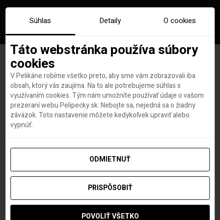
Súhlas
Detaily
O cookies
Táto webstránka používa súbory
cookies
V Pelikáne robíme všetko preto, aby sme vám zobrazovali iba
PONUKA DŇA: Čierna hora s
obsah, ktorý vás zaujíma. Na to ale potrebujeme súhlas s
využívaním cookies. Tým nám umožníte používať údaje o vašom
letenkami, 4*hotelom priamo
prezeraní webu Pelipecky.sk. Nebojte sa, nejedná sa o žiadny
záväzok. Toto nastavenie môžete kedykoľvek upraviť alebo
na pláži a all inclusive+ za
vypnúť.
833€
ODMIETNUŤ
PRISPÔSOBIŤ
Hana Hudson
autor
16. MARCA 2023
POVOLIŤ VŠETKO