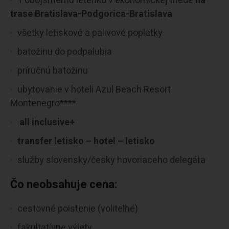
1 obojsmernú letenku v ekonomickej triede
na
trase Bratislava-Podgorica-Bratislava
všetky letiskové a palivové poplatky
batožinu do podpalubia
príručnú batožinu
ubytovanie v hoteli Azul Beach Resort
Montenegro****
all inclusive+
transfer letisko – hotel – letisko
služby slovensky/česky hovoriaceho delegáta
Čo neobsahuje cena:
cestovné poistenie (voliteľné)
fakultatívne výlety