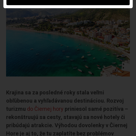
Krajina sa za posledné roky stala veľmi
obľúbenou a vyhľadávanou destináciou. Rozvoj
turizmu
do Čiernej hory
priniesol samé pozitíva –
rekonštruujú sa cesty, stavajú sa nové hotely či
pribúdajú atrakcie. Výhodou dovolenky v Čiernej
Hore je aj to, že tu zaplatíte bez problémov