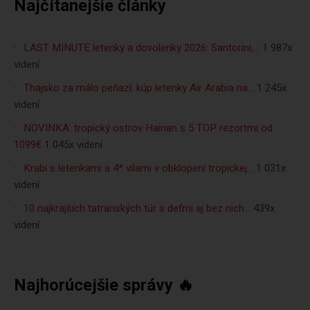
Najčítanejšie články
LAST MINUTE letenky a dovolenky 2026: Santorini,…
1 987x
videní
Thajsko za málo peňazí: kúp letenky Air Arabia na…
1 245x
videní
NOVINKA: tropický ostrov Hainan s 5 TOP rezortmi od
1099€
1 045x videní
Krabi s letenkami a 4* vilami v obklopení tropickej…
1 031x
videní
10 najkrajších tatranských túr s deťmi aj bez nich…
439x
videní
Najhorúcejšie správy 🔥