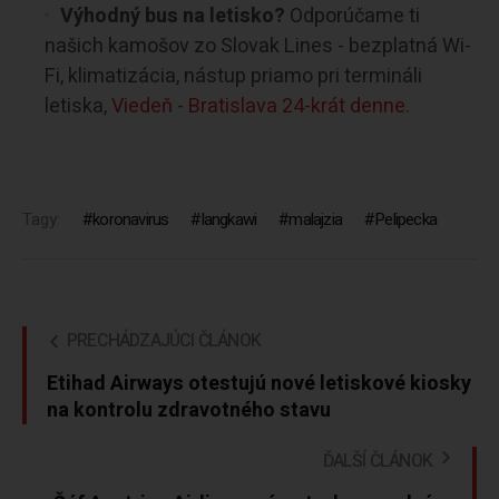
Výhodný bus na letisko?
Odporúčame ti
našich kamošov zo Slovak Lines - bezplatná Wi-
Fi, klimatizácia, nástup priamo pri termináli
letiska,
Viedeň - Bratislava 24-krát denne.
Tagy:
koronavirus
langkawi
malajzia
Pelipecka
PRECHÁDZAJÚCI ČLÁNOK
Etihad Airways otestujú nové letiskové kiosky
na kontrolu zdravotného stavu
ĎALŠÍ ČLÁNOK