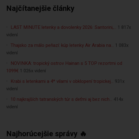
Najčítanejšie články
LAST MINUTE letenky a dovolenky 2026: Santorini,…
1 817x
videní
Thajsko za málo peňazí: kúp letenky Air Arabia na…
1 083x
videní
NOVINKA: tropický ostrov Hainan s 5 TOP rezortmi od
1099€
1 026x videní
Krabi s letenkami a 4* vilami v obklopení tropickej…
931x
videní
10 najkrajších tatranských túr s deťmi aj bez nich…
414x
videní
Najhorúcejšie správy 🔥