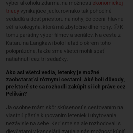
výber alkoholu zdarma, na možnosti
ekonomickej
triedy
vynikajúce jedlo, rovnako tak pohodlné
sedadlá a dosť priestoru na nohy, čo ocenil hlavne
séf a kolegyňa, ktorá má zbytočne dlhé nohy. 🙂 K
tomu parádny výber filmov a seriálov. Na ceste z
Kataru na Langkawi bolo lietadlo okrem toho
poloprázdne, takže sme všetci mohli spať
natiahnutí cez tri sedačky.
Ako asi všetci vedia, letenky je možné
zaobstarať si rôznymi cestami. Aké boli dôvody,
pre ktoré ste sa rozhodli zakúpit si ich práve cez
Pelikán?
Ja osobne mám skôr skúsenosť s cestovaním na
vlastnú päsť a kupovaním leteniek i ubytovania
nezávisle na sebe. Keď sme sa ale rozhodovali s
dievčatami v kancelárii, zaujala nás možnosť kúpiť