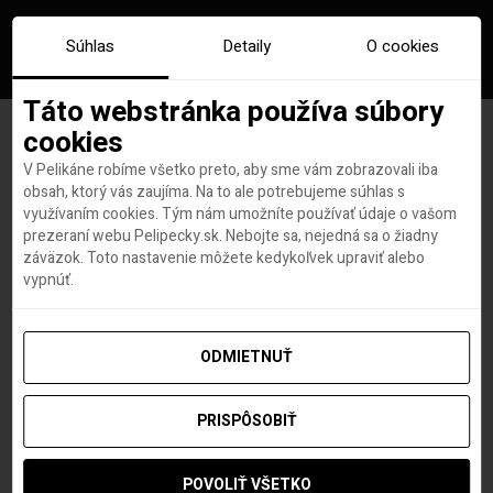
Súhlas
Detaily
O cookies
Táto webstránka používa súbory
cookies
V Pelikáne robíme všetko preto, aby sme vám zobrazovali iba
„O päť minút dvanásť,“
obsah, ktorý vás zaujíma. Na to ale potrebujeme súhlas s
využívaním cookies. Tým nám umožníte používať údaje o vašom
popisuje Češka svoj návrat
prezeraní webu Pelipecky.sk. Nebojte sa, nejedná sa o žiadny
záväzok. Toto nastavenie môžete kedykoľvek upraviť alebo
domov
vypnúť.
ODMIETNUŤ
Redakcia Pelipecky.sk
autor
9. APRÍLA 2020
PRISPÔSOBIŤ
POVOLIŤ VŠETKO