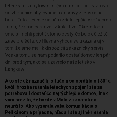
letenky aj s ubytovaním, čím nám odpadli starosti
so zhánaním ubytovania a dopravy z letiska na
hotel. Toto riešenie sa nám zdalo lepšie vzhľadom k
tomu, že sme cestovali v kolektíve. Okrem toho
sme si mohli poistiť storno cesty, čo bolo dôležité
zase pre šéfa. 🙂 Hlavná výhoda sa ukázala aj v
tom, že sme mali k dispozícii zákaznícky servis.
Vďaka tomu sa nám podarilo dostať domov len pár
dní pred tým, ako sa uzavrelo naše letisko v
Langkawi.
Ako ste už naznačili, situácia sa obrátila o
180°
a
kvôli hrozbe rušenia leteckých spojení ste sa
potrebovali dostať čo najrýchlejšie domov, inak
vám hrozilo, že by ste v Malajzii zostali na
neurčito. Ako vyzerala vaša komunikácia s
Pelikánom a prípadne, hľadali ste aj iné riešenia