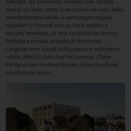
náhodne. Na vianočnom večierku sme od šéfa
dostali za úlohu vybrať si destináciu na našu ďalšiu
teambuildingovú akciu. A samozrejme nejaký
rozpočet 🙂 Pozerali sme si rôzne stránky s
lacnými letenkami, až sme sa dostali na stránky
Pelikána a ponuku exotických dovoleniek.
Langkawi sme vybrali kvôli počasiu a možnotiam
vyžitia, dôležitú úlohu hral tiež prestup v Dohe.
Páčila sa nám možnosť behom jednej dovolenky
navštíviť viac miest.