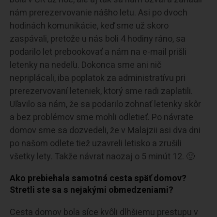
nám prerezervovanie nášho letu. Asi po dvoch
hodinách komunikácie, keď sme už skoro
zaspávali, pretože u nás boli 4 hodiny ráno, sa
podarilo let prebookovať a nám na e-mail prišli
letenky na nedeľu. Dokonca sme ani nič
nepriplácali, iba poplatok za administratívu pri
prerezervovaní leteniek, ktorý sme radi zaplatili.
Uľavilo sa nám, že sa podarilo zohnať letenky skôr
a bez problémov sme mohli odletieť. Po návrate
domov sme sa dozvedeli, že v Malajzii asi dva dni
po našom odlete tiež uzavreli letisko a zrušili
všetky lety. Takže návrat naozaj o 5 minút 12. 🙂
Ako prebiehala samotná cesta späť domov?
Stretli ste sa s nejakými obmedzeniami?
Cesta domov bola síce kvôli dlhšiemu prestupu v