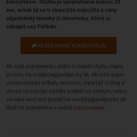
konzultácie. Služba je spoplatnená sumou 20
eur, avšak tá sa ti okamžite odpočíta z ceny
objednávky letenky či dovolenky, ktorú si
zakúpiš cez Pelikán.
REZERVOVAŤ KONZULTÁCIU
Ak máš pripomienku alebo si našiel chybu, napíš,
prosím, na redakcia@pelipecky.sk. Ak máš super
cestovateľský príbeh, recenziu, reportáž či blog a
chceš sa o svoje zážitky podeliť so svetom, neboj
sa nám svoj text poslať na novinky@pelipecky.sk.
Radi ho zverejníme v sekcii
Cestovatelia.