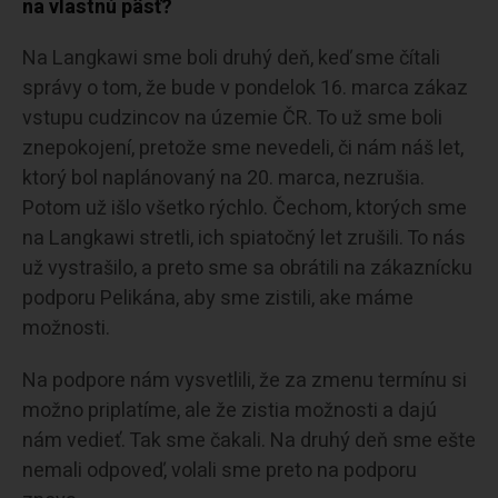
na vlastnú päsť?
Na Langkawi sme boli druhý deň, keď sme čítali
správy o tom, že bude v pondelok 16. marca zákaz
vstupu cudzincov na územie ČR. To už sme boli
znepokojení, pretože sme nevedeli, či nám náš let,
ktorý bol naplánovaný na 20. marca, nezrušia.
Potom už išlo všetko rýchlo. Čechom, ktorých sme
na Langkawi stretli, ich spiatočný let zrušili. To nás
už vystrašilo, a preto sme sa obrátili na zákaznícku
podporu Pelikána, aby sme zistili, ake máme
možnosti.
Na podpore nám vysvetlili, že za zmenu termínu si
možno priplatíme, ale že zistia možnosti a dajú
nám vedieť. Tak sme čakali. Na druhý deň sme ešte
nemali odpoveď, volali sme preto na podporu