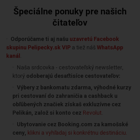
Špeciálne ponuky pre našich
čitateľov
Odporúčame ti aj našu
uzavretú Facebook
skupinu Pelipecky.sk VIP
a tiež náš
WhatsApp
kanál
.
Naša srdcovka - cestovateľský newsletter,
ktorý
odoberajú desaťtisíce cestovateľov:
Výbery z bankomatu zdarma, výhodné kurzy
pri cestovaní do zahraničia a cashback u
obľúbených značiek získaš exkluzívne cez
Pelikán, založ si konto cez
Revolut
.
Ubytovanie cez Booking.com za kamošské
ceny,
klikni a vyhľadaj si konkrétnu destináciu.