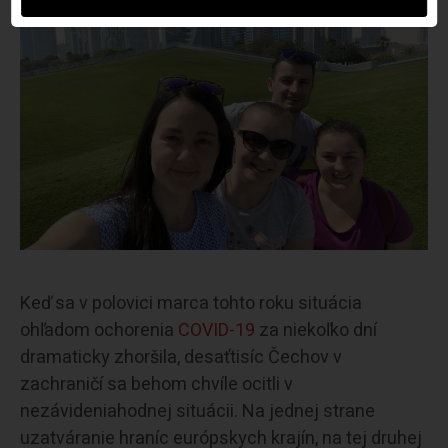
Keď sa v polovici marca tohto roku situácia
ohľadom ochorenia
COVID-19
za niekoľko dní
dramaticky zhoršila, desaťtisíc Čechov v
zachraničí sa behom chvíle ocitli v
nezávideniahodnej situácii. Na jednej strane
uzatváranie hraníc európskych krajín, na tej druhej