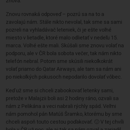
znova.
Znovu rovnaká odpoveď – pozrú sa na to a
zavolajú nám. Stále nikto nevolal, tak sme sa sami
pozreli na vyhladávač leteniek, či je ešte voľné
miesto v lietadle, ktoré malo odlietať v nedeľu 15.
marca. Voľné ešte mali. Skúšali sme znovu volať na
podporu, ale v ČR bola sobota večer, tak nám nikto
telefón nebral. Potom sme skúsili niekoľkokrát
volať priamo do Qatar Airways, ale tam sa nám ani
po niekoľkých pokusoch nepodarilo dovolať vôbec.
Keď už sme si chceli zabookovať letenky sami,
pretože v Malajzii boli asi 2 hodiny ráno, ozvali sa
nám z Pelikána a veci nabrali rýchly spád. Veľmi
nám pomohol pán Matúš Šramko, ktorému by sme
chceli aspoň touto cestou poďakovať. 🙂 V tej chvíli
bola v ČR už noc, ale aj tak sa nám ozval a zariadil