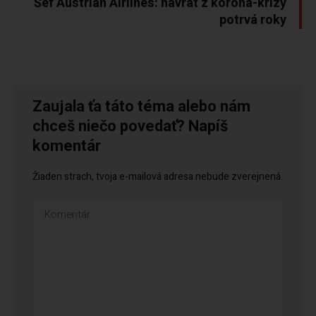
Šéf Austrian Airlines: návrat z korona-krízy
potrvá roky
Zaujala ťa táto téma alebo nám
chceš niečo povedať? Napíš
komentár
Žiaden strach, tvoja e-mailová adresa nebude zverejnená.