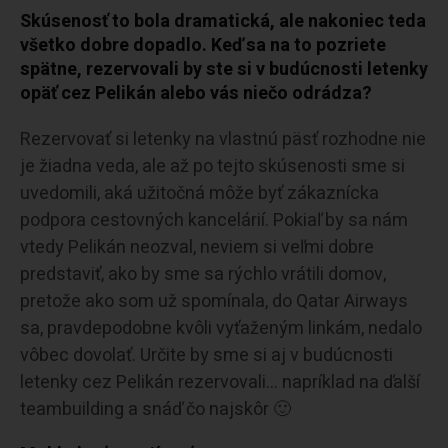
Skúsenosť to bola dramatická, ale nakoniec teda
všetko dobre dopadlo. Keď sa na to pozriete
spätne, rezervovali by ste si v budúcnosti letenky
opäť cez Pelikán alebo vás niečo odrádza?
Rezervovať si letenky na vlastnú päsť rozhodne nie
je žiadna veda, ale až po tejto skúsenosti sme si
uvedomili, aká užitočná môže byť zákaznícka
podpora cestovných kancelárií. Pokiaľ by sa nám
vtedy Pelikán neozval, neviem si veľmi dobre
predstaviť, ako by sme sa rýchlo vrátili domov,
pretože ako som už spomínala, do Qatar Airways
sa, pravdepodobne kvôli vyťaženým linkám, nedalo
vôbec dovolať. Určite by sme si aj v budúcnosti
letenky cez Pelikán rezervovali… napríklad na ďalší
teambuilding a snáď čo najskôr 🙂