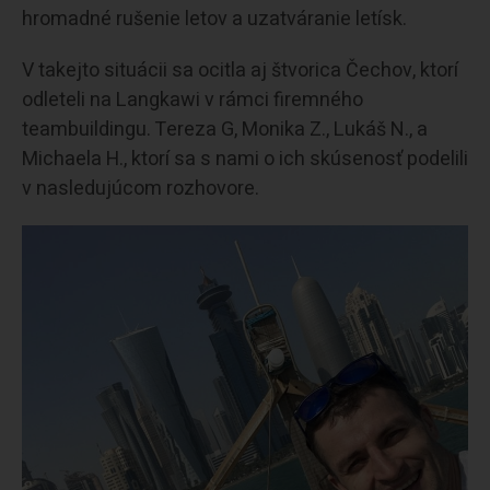
hromadné rušenie letov a uzatváranie letísk.
V takejto situácii sa ocitla aj štvorica Čechov, ktorí
odleteli na Langkawi v rámci firemného
teambuildingu. Tereza G, Monika Z., Lukáš N., a
Michaela H., ktorí sa s nami o ich skúsenosť podelili
v nasledujúcom rozhovore.