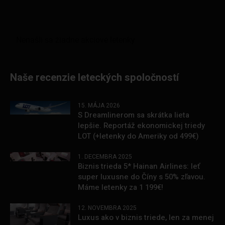
Naše recenzie leteckých spoločností
15. MÁJA 2026
S Dreamlinerom sa skrátka lieta
lepšie. Reportáž ekonomickej triedy
LOT (+letenky do Ameriky od 499€)
1. DECEMBRA 2025
Biznis trieda 5* Hainan Airlines: leť
super luxusne do Číny s 50% zľavou.
Máme letenky za 1 199€!
12. NOVEMBRA 2025
Luxus ako v biznis triede, len za menej