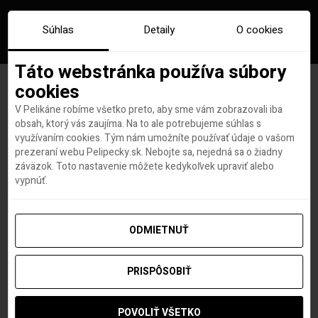
Súhlas
Detaily
O cookies
Táto webstránka používa súbory
cookies
V Pelikáne robíme všetko preto, aby sme vám zobrazovali iba
Letisko Tampa na Floride ako
obsah, ktorý vás zaujíma. Na to ale potrebujeme súhlas s
využívaním cookies. Tým nám umožníte používať údaje o vašom
prvé v USA ponúka testy na
prezeraní webu Pelipecky.sk. Nebojte sa, nejedná sa o žiadny
záväzok. Toto nastavenie môžete kedykoľvek upraviť alebo
COVID-19 pre všetkých
vypnúť.
cestujúcich
ODMIETNUŤ
PRISPÔSOBIŤ
Roland Regely
autor
5. OKTÓBRA 2020
POVOLIŤ VŠETKO