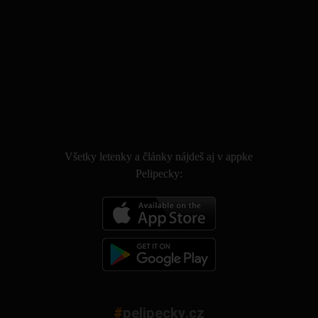
.
Všetky letenky a články nájdeš aj v appke
Pelipecky:
#
pelipecky.cz