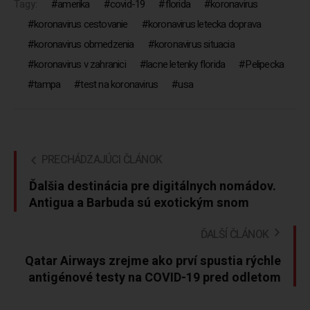
Tagy:
amerika
covid-19
florida
koronavirus
koronavirus cestovanie
koronavirus letecka doprava
koronavirus obmedzenia
koronavirus situacia
koronavirus v zahranici
lacne letenky florida
Pelipecka
tampa
test na koronavirus
usa
PRECHÁDZAJÚCI ČLÁNOK
Ďalšia destinácia pre digitálnych nomádov.
Antigua a Barbuda sú exotickým snom
ĎALŠÍ ČLÁNOK
Qatar Airways zrejme ako prví spustia rýchle
antigénové testy na COVID-19 pred odletom