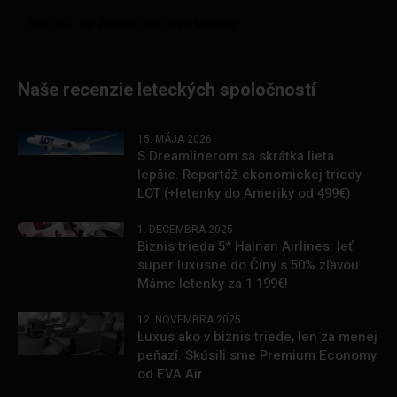
Naše recenzie leteckých spoločností
15. MÁJA 2026
S Dreamlinerom sa skrátka lieta
lepšie. Reportáž ekonomickej triedy
LOT (+letenky do Ameriky od 499€)
1. DECEMBRA 2025
Biznis trieda 5* Hainan Airlines: leť
super luxusne do Číny s 50% zľavou.
Máme letenky za 1 199€!
12. NOVEMBRA 2025
Luxus ako v biznis triede, len za menej
peňazí. Skúsili sme Premium Economy
od EVA Air