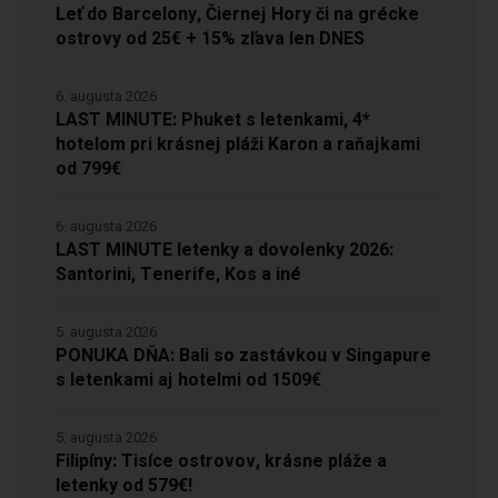
Leť do Barcelony, Čiernej Hory či na grécke
ostrovy od 25€ + 15% zľava len DNES
6. augusta 2026
LAST MINUTE: Phuket s letenkami, 4*
hotelom pri krásnej pláži Karon a raňajkami
od 799€
6. augusta 2026
LAST MINUTE letenky a dovolenky 2026:
Santorini, Tenerife, Kos a iné
5. augusta 2026
PONUKA DŇA: Bali so zastávkou v Singapure
s letenkami aj hotelmi od 1509€
5. augusta 2026
Filipíny: Tisíce ostrovov, krásne pláže a
letenky od 579€!