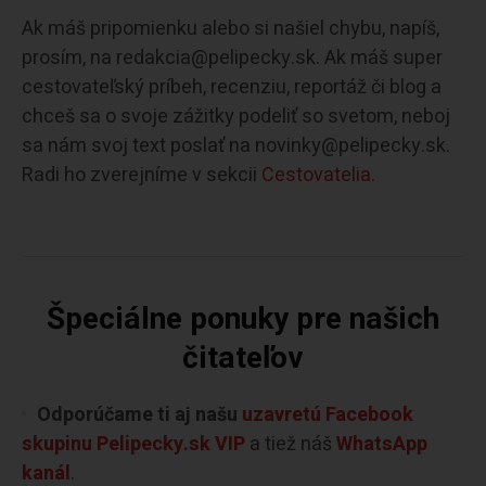
Ak máš pripomienku alebo si našiel chybu, napíš,
prosím, na redakcia@pelipecky.sk. Ak máš super
cestovateľský príbeh, recenziu, reportáž či blog a
chceš sa o svoje zážitky podeliť so svetom, neboj
sa nám svoj text poslať na novinky@pelipecky.sk.
Radi ho zverejníme v sekcii
Cestovatelia.
Špeciálne ponuky pre našich
čitateľov
Odporúčame ti aj našu
uzavretú Facebook
skupinu Pelipecky.sk VIP
a tiež náš
WhatsApp
kanál
.