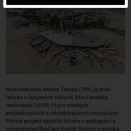
Medzinárodné letisko Tampa (TPA) je prvé
letisko v Spojených štátoch, ktoré ponúka
testovanie COVID-19 pre všetkých
prichádzajúcich a odchádzajúcich cestujúcich.
Pilotný projekt spustilo letisko v spolupráci s
organizáciou BayCare Health System a ponúka