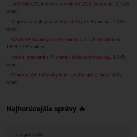
LAST MINUTE letenky a dovolenky 2026: Santorini,…
2 142x
videní
Thajsko za málo peňazí: kúp letenky Air Arabia na…
1 351x
videní
NOVINKA: tropický ostrov Hainan s 5 TOP rezortmi od
1099€
1 052x videní
Krabi s letenkami a 4* vilami v obklopení tropickej…
1 045x
videní
10 najkrajších tatranských túr s deťmi aj bez nich…
463x
videní
Najhorúcejšie správy 🔥
6. augusta 2026