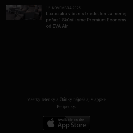
12. NOVEMBRA 2025
Luxus ako v biznis triede, len za menej
peňazí. Skúsili sme Premium Economy
od EVA Air
.
Všetky letenky a články nájdeš aj v appke
Pelipecky: