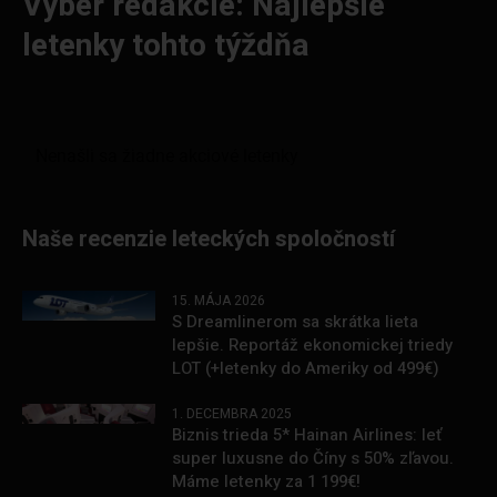
Výber redakcie: Najlepšie
letenky tohto týždňa
Naše recenzie leteckých spoločností
15. MÁJA 2026
S Dreamlinerom sa skrátka lieta
lepšie. Reportáž ekonomickej triedy
LOT (+letenky do Ameriky od 499€)
1. DECEMBRA 2025
Biznis trieda 5* Hainan Airlines: leť
super luxusne do Číny s 50% zľavou.
Máme letenky za 1 199€!