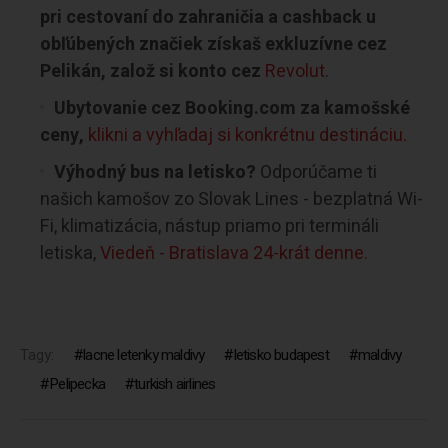
pri cestovaní do zahraničia a cashback u
obľúbených značiek získaš exkluzívne cez
Pelikán, založ si konto cez
Revolut
.
Ubytovanie cez Booking.com za kamošské
ceny,
klikni a vyhľadaj si konkrétnu destináciu.
Výhodný bus na letisko?
Odporúčame ti
našich kamošov zo Slovak Lines - bezplatná Wi-
Fi, klimatizácia, nástup priamo pri termináli
letiska,
Viedeň - Bratislava 24-krát denne.
Tagy:
lacne letenky maldivy
letisko budapest
maldivy
Pelipecka
turkish airlines