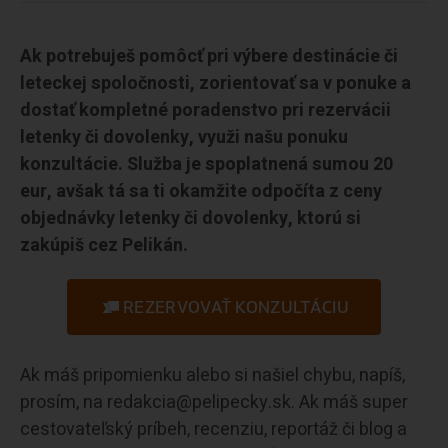
Ak potrebuješ pomôcť pri výbere destinácie či
leteckej spoločnosti, zorientovať sa v ponuke a
dostať kompletné poradenstvo pri rezervácii
letenky či dovolenky, využi našu ponuku
konzultácie. Služba je spoplatnená sumou 20
eur, avšak tá sa ti okamžite odpočíta z ceny
objednávky letenky či dovolenky, ktorú si
zakúpiš cez Pelikán.
REZERVOVAŤ KONZULTÁCIU
Ak máš pripomienku alebo si našiel chybu, napíš,
prosím, na redakcia@pelipecky.sk. Ak máš super
cestovateľský príbeh, recenziu, reportáž či blog a