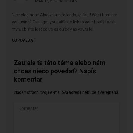
MAR 16, 2023 AT 8:15AM
Nice blog here! Also your site loads up fast! What host are
you using? Can I get your affiliate link to your host? I wish
my web site loaded up as quickly as yours lol
ODPOVEDAŤ
Zaujala ťa táto téma alebo nám
chceš niečo povedať? Napíš
komentár
Žiaden strach, tvoja e-mailová adresa nebude zverejnená.