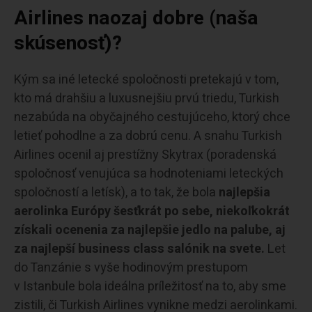
Airlines naozaj dobre (naša
skúsenosť)?
Kým sa iné letecké spoločnosti pretekajú v tom,
kto má drahšiu a luxusnejšiu prvú triedu, Turkish
nezabúda na obyčajného cestujúceho, ktorý chce
letieť pohodlne a za dobrú cenu. A snahu Turkish
Airlines ocenil aj prestížny Skytrax (poradenská
spoločnosť venujúca sa hodnoteniami leteckých
spoločností a letísk), a to tak, že bola
najlepšia
aerolinka Európy šesťkrát po sebe, niekoľkokrát
získali ocenenia za najlepšie jedlo na palube, aj
za najlepší business class salónik na svete.
Let
do Tanzánie s vyše hodinovým prestupom
v Istanbule bola ideálna príležitosť na to, aby sme
zistili, či Turkish Airlines vynikne medzi aerolinkami.