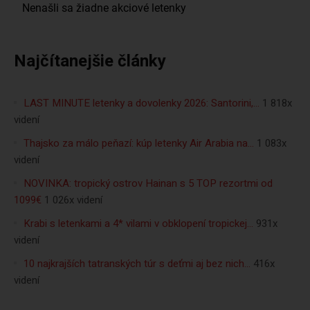
Najčítanejšie články
LAST MINUTE letenky a dovolenky 2026: Santorini,…
1 818x
videní
Thajsko za málo peňazí: kúp letenky Air Arabia na…
1 083x
videní
NOVINKA: tropický ostrov Hainan s 5 TOP rezortmi od
1099€
1 026x videní
Krabi s letenkami a 4* vilami v obklopení tropickej…
931x
videní
10 najkrajších tatranských túr s deťmi aj bez nich…
416x
videní