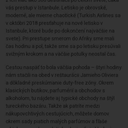
z ich viac ako 300 destinácií po celom svete, čaká
vás prestup v Istanbule. Letisko je obrovské,
moderné, ale mierne chaotické (Turkish Airlines sa
v októbri 2018 presťahuje na nové letisko v
Istanbule, ktoré bude po dokončení najväčšie na
svete). Pri prestupe smerom do Afriky sme mali
čas hodinu a pol, takže sme sa po letisku presúvali
svižným krokom a na väčšie potulky neostal čas.
Cestou naspäť to bola väčšia pohoda – štyri hodiny
nám stačili na obed v reštaurácii Jamieho Oliviera
a dôkladné preskúmanie duty-free zóny. Okrem
klasických butikov, parfumérií a obchodov s
alkoholom, tu nájdete aj typické obchody na štýl
tureckého bazáru. Takže ak patríte medzi
nákupovchtivých cestujúcich, môžete domov
okrem sady piatich malých parfúmov a fľaše