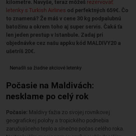
kilometre.
Navyše, teraz môžeš
rezervovať
letenky s Turkish Airlines
od perfektných 659€. Čo
to znamená? Že máš v cene 30 kg podpalubnú
batožinu a okrem toho aj super servis. Čaká ťa
len jeden prestup v Istanbule.
Zadaj pri
objednávke cez našu appku kód MALDIVY20 a
ušetríš 20€.
Počasie na Maldivách:
nesklame po celý rok
Počasie:
Maldivy ťažia zo svojej rovníkovej
geografickej polohy a tropického podnebia
zaručujúceho teplo a slnečno počas celého roka.