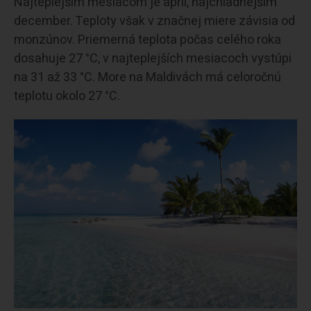
Najteplejším mesiacom je apríl, najchladnejším
december. Teploty však v značnej miere závisia od
monzúnov. Priemerná teplota počas celého roka
dosahuje 27 °C, v najteplejších mesiacoch vystúpi
na 31 až 33 °C. More na Maldivách má celoročnú
teplotu okolo 27 °C.