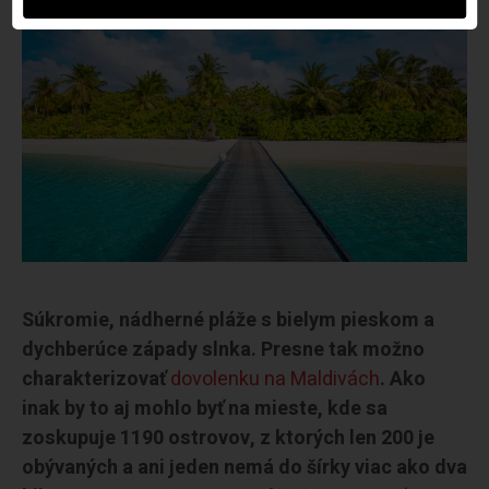
Súkromie, nádherné pláže s bielym pieskom a
dychberúce západy slnka. Presne tak možno
charakterizovať
dovolenku na Maldivách
. Ako
inak by to aj mohlo byť na mieste, kde sa
zoskupuje 1190 ostrovov, z ktorých len 200 je
obývaných a ani jeden nemá do šírky viac ako dva