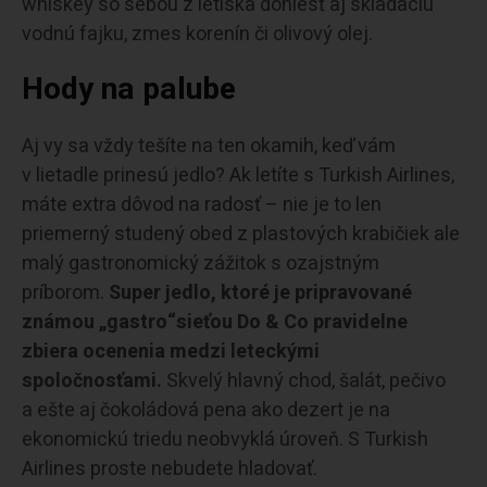
whiskey so sebou z letiska doniesť aj skladaciu
vodnú fajku, zmes korenín či olivový olej.
Hody na palube
Aj vy sa vždy tešíte na ten okamih, keď vám
v lietadle prinesú jedlo? Ak letíte s Turkish Airlines,
máte extra dôvod na radosť – nie je to len
priemerný studený obed z plastových krabičiek ale
malý gastronomický zážitok s ozajstným
príborom.
Super jedlo, ktoré je pripravované
známou „gastro“sieťou Do & Co pravidelne
zbiera ocenenia medzi leteckými
spoločnosťami.
Skvelý hlavný chod, šalát, pečivo
a ešte aj čokoládová pena ako dezert je na
ekonomickú triedu neobvyklá úroveň. S Turkish
Airlines proste nebudete hladovať.