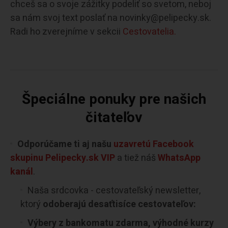
chceš sa o svoje zážitky podeliť so svetom, neboj
sa nám svoj text poslať na novinky@pelipecky.sk.
Radi ho zverejníme v sekcii
Cestovatelia.
Špeciálne ponuky pre našich
čitateľov
Odporúčame ti aj našu
uzavretú Facebook
skupinu Pelipecky.sk VIP
a tiež náš
WhatsApp
kanál
.
Naša srdcovka - cestovateľský newsletter,
ktorý
odoberajú desaťtisíce cestovateľov:
Výbery z bankomatu zdarma, výhodné kurzy