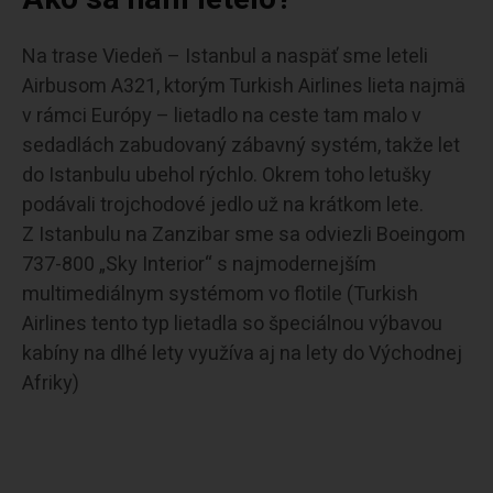
Na trase Viedeň – Istanbul a naspäť sme leteli
Airbusom A321, ktorým Turkish Airlines lieta najmä
v rámci Európy – lietadlo na ceste tam malo v
sedadlách zabudovaný zábavný systém, takže let
do Istanbulu ubehol rýchlo. Okrem toho letušky
podávali trojchodové jedlo už na krátkom lete.
Z Istanbulu na Zanzibar sme sa odviezli Boeingom
737-800 „Sky Interior“ s najmodernejším
multimediálnym systémom vo flotile (Turkish
Airlines tento typ lietadla so špeciálnou výbavou
kabíny na dlhé lety využíva aj na lety do Východnej
Afriky)