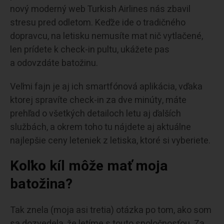
nový moderný web Turkish Airlines nás zbavil
stresu pred odletom. Keďže ide o tradičného
dopravcu, na letisku nemusíte mat nič vytlačené,
len prídete k check-in pultu, ukážete pas
a odovzdáte batožinu.
Veľmi fajn je aj ich smartfónová aplikácia, vďaka
ktorej spravíte check-in za dve minúty, máte
prehľad o všetkých detailoch letu aj ďalších
službách, a okrem toho tu nájdete aj aktuálne
najlepšie ceny leteniek z letiska, ktoré si vyberiete.
Koľko kíl môže mať moja
batožina?
Tak znela (moja asi tretia) otázka po tom, ako som
sa dozvedela, že letíme s touto spoločnosťou. Za