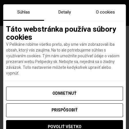
Súhlas
Detaily
O cookies
Táto webstránka používa súbory
cookies
V Pelikáne robíme všetko preto, aby sme vám zobrazovali iba
Maldivy s Turkish Airlines od
obsah, ktorý vás zaujíma. Na to ale potrebujeme súhlas s
využívaním cookies. Tým nám umožníte používať údaje o vašom
659€! (výborný servis a 30kg
prezeraní webu Pelipecky.sk. Nebojte sa, nejedná sa o žiadny
záväzok. Toto nastavenie môžete kedykoľvek upraviť alebo
batožina v cene)
vypnúť.
ODMIETNUŤ
Lovci leteniek a dovoleniek
autor
PRISPÔSOBIŤ
3. OKTÓBRA 2025
POVOLIŤ VŠETKO