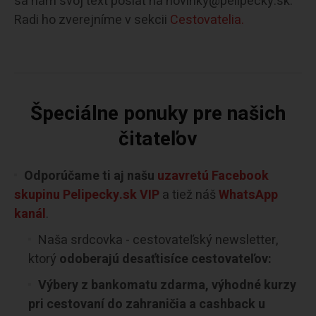
sa nám svoj text poslať na novinky@pelipecky.sk.
Radi ho zverejníme v sekcii
Cestovatelia.
Špeciálne ponuky pre našich
čitateľov
Odporúčame ti aj našu
uzavretú Facebook
skupinu Pelipecky.sk VIP
a tiež náš
WhatsApp
kanál
.
Naša srdcovka - cestovateľský newsletter,
ktorý
odoberajú desaťtisíce cestovateľov:
Výbery z bankomatu zdarma, výhodné kurzy
pri cestovaní do zahraničia a cashback u