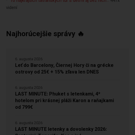
10 najkrajších tatranských túr s deťmi aj bez nich…
447x
videní
Najhorúcejšie správy 🔥
6. augusta 2026
Leť do Barcelony, Čiernej Hory či na grécke
ostrovy od 25€ + 15% zľava len DNES
6. augusta 2026
LAST MINUTE: Phuket s letenkami, 4*
hotelom pri krásnej pláži Karon a raňajkami
od 799€
6. augusta 2026
LAST MINUTE letenky a dovolenky 2026: