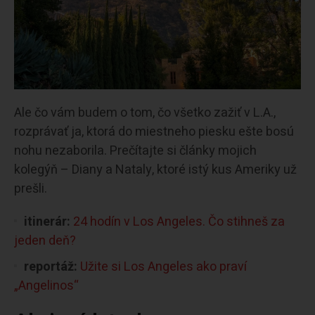
Ale čo vám budem o tom, čo všetko zažiť v L.A.,
rozprávať ja, ktorá do miestneho piesku ešte bosú
nohu nezaborila. Prečítajte si články mojich
kolegýň – Diany a Nataly, ktoré istý kus Ameriky už
prešli.
itinerár:
24 hodín v Los Angeles. Čo stihneš za
jeden deň?
reportáž:
Užite si Los Angeles ako praví
„Angelinos“