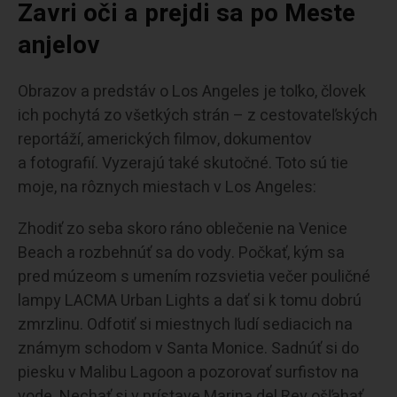
Zavri oči a prejdi sa po Meste
anjelov
Obrazov a predstáv o Los Angeles je toľko, človek
ich pochytá zo všetkých strán – z cestovateľských
reportáží, amerických filmov, dokumentov
a fotografií. Vyzerajú také skutočné. Toto sú tie
moje, na rôznych miestach v Los Angeles:
Zhodiť zo seba skoro ráno oblečenie na Venice
Beach a rozbehnúť sa do vody. Počkať, kým sa
pred múzeom s umením rozsvietia večer pouličné
lampy LACMA Urban Lights a dať si k tomu dobrú
zmrzlinu. Odfotiť si miestnych ľudí sediacich na
známym schodom v Santa Monice. Sadnúť si do
piesku v Malibu Lagoon a pozorovať surfistov na
vode. Nechať si v prístave Marina del Rey ošľahať