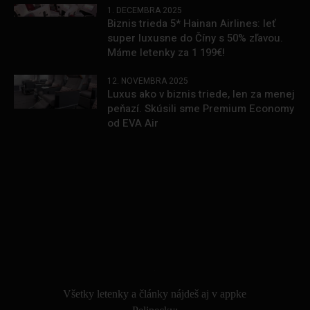
1. DECEMBRA 2025
Biznis trieda 5* Hainan Airlines: leť
super luxusne do Číny s 50% zľavou.
Máme letenky za 1 199€!
12. NOVEMBRA 2025
Luxus ako v biznis triede, len za menej
peňazí. Skúsili sme Premium Economy
od EVA Air
.
Všetky letenky a články nájdeš aj v appke