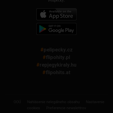
Pelipecky:
#
pelipecky.cz
#
flipohity.pl
#
repjegykiraly.hu
#
flipohits.at
OOÚ
Nahlásenie nelegálneho obsahu
Nastavenie
cookies
Preferencie newslettrov