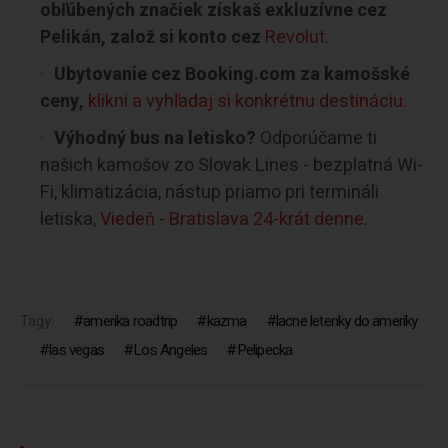
obľúbených značiek získaš exkluzívne cez
Pelikán, založ si konto cez
Revolut
.
Ubytovanie cez Booking.com za kamošské
ceny,
klikni a vyhľadaj si konkrétnu destináciu.
Výhodný bus na letisko?
Odporúčame ti
našich kamošov zo Slovak Lines - bezplatná Wi-
Fi, klimatizácia, nástup priamo pri termináli
letiska,
Viedeň - Bratislava 24-krát denne.
Tagy:
amerika roadtrip
kazma
lacne letenky do ameriky
las vegas
Los Angeles
Pelipecka