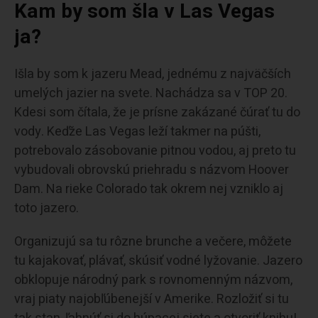
Kam by som šla v Las Vegas
ja?
Išla by som k jazeru Mead, jednému z najväčších
umelých jazier na svete. Nachádza sa v TOP 20.
Kdesi som čítala, že je prísne zakázané čúrať tu do
vody. Keďže Las Vegas leží takmer na púšti,
potrebovalo zásobovanie pitnou vodou, aj preto tu
vybudovali obrovskú priehradu s názvom Hoover
Dam. Na rieke Colorado tak okrem nej vzniklo aj
toto jazero.
Organizujú sa tu rôzne brunche a večere, môžete
tu kajakovať, plávať, skúsiť vodné lyžovanie. Jazero
obklopuje národný park s rovnomenným názvom,
vraj piaty najobľúbenejší v Amerike. Rozložiť si tu