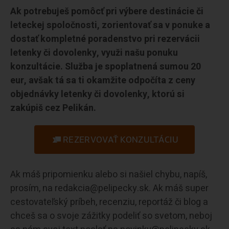
Ak potrebuješ pomôcť pri výbere destinácie či
leteckej spoločnosti, zorientovať sa v ponuke a
dostať kompletné poradenstvo pri rezervácii
letenky či dovolenky, využi našu ponuku
konzultácie. Služba je spoplatnená sumou 20
eur, avšak tá sa ti okamžite odpočíta z ceny
objednávky letenky či dovolenky, ktorú si
zakúpiš cez Pelikán.
REZERVOVAŤ KONZULTÁCIU
Ak máš pripomienku alebo si našiel chybu, napíš,
prosím, na redakcia@pelipecky.sk. Ak máš super
cestovateľský príbeh, recenziu, reportáž či blog a
chceš sa o svoje zážitky podeliť so svetom, neboj