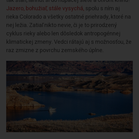
tak stan, ľahnúť si do húpacej siete a otvoriť knihu!
Jazero, bohužiaľ, stále vysychá,
spolu s ním aj
rieka Colorado a všetky ostatné priehrady, ktoré na
nej ležia. Zatiaľ nikto nevie, či je to prirodzený
cyklus rieky alebo len dôsledok antropogénnej
klimatickej zmeny. Vedci rátajú aj s možnosťou, že
raz zmizne z povrchu zemského úplne.