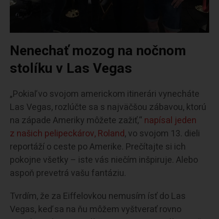
Nenechať mozog na nočnom
stolíku
v Las Vegas
„Pokiaľ vo svojom americkom itinerári vynecháte
Las Vegas, rozlúčte sa s najväčšou zábavou, ktorú
na západe Ameriky môžete zažiť,“
napísal jeden
z našich pelipeckárov, Roland
, vo svojom 13. dieli
reportáží o ceste po Amerike. Prečítajte si ich
pokojne všetky – iste vás niečím inšpiruje. Alebo
aspoň prevetrá vašu fantáziu.
Tvrdím, že za Eiffelovkou nemusím ísť do Las
Vegas, keď sa na ňu môžem vyštverať rovno