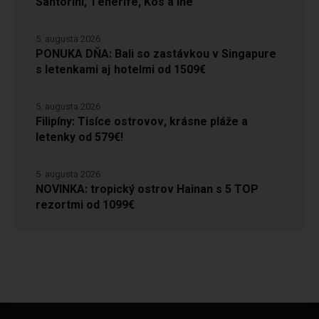
Santorini, Tenerife, Kos a iné
5. augusta 2026
PONUKA DŇA: Bali so zastávkou v Singapure
s letenkami aj hotelmi od 1509€
5. augusta 2026
Filipíny: Tisíce ostrovov, krásne pláže a
letenky od 579€!
5. augusta 2026
NOVINKA: tropický ostrov Hainan s 5 TOP
rezortmi od 1099€