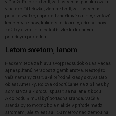
v Paríži. Rolo zas tvrdí, že Las Vegas ponúka oveľa
viac ako Eiffelovku, vlastne tvrdí, že Las Vegas
ponúka všetko, napríklad značkové outlety, svetové
koncerty a show, kulinárske dobroty, adrenalínové
zážitky a vraj je to odtiaľ blízko ku krásnym
prírodným pokladom.
Letom svetom, lanom
Hádžem teda za hlavu svoj predsudok o Las Vegas
aj nespútanú neradosť z gamblerstva. Nestojí to
veľa námahy zistiť, aké prírodné krásy skrýva táto
oblasť Ameriky. Rolove odporúčanie na zip lines by
som si vzala k srdcu, spustiť sa na lane z bodu
A do bodu B musí byť poriadna sranda. Väčšia
sranda by to možno bola niekde v prírode medzi
stromami, ale zviesť sa 150 metrov nad zemou na