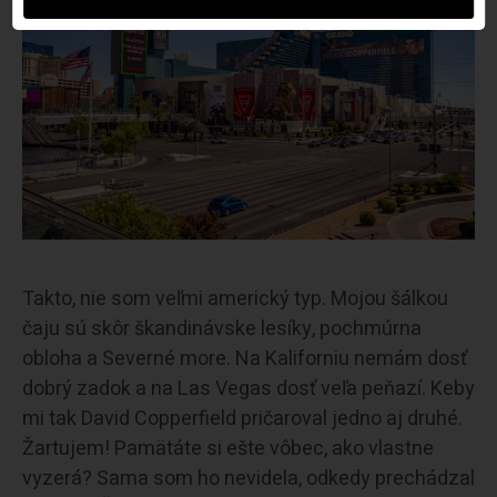
Takto, nie som veľmi americký typ. Mojou šálkou
čaju sú skôr škandinávske lesíky, pochmúrna
obloha a Severné more. Na Kaliforniu nemám dosť
dobrý zadok a na Las Vegas dosť veľa peňazí. Keby
mi tak David Copperfield pričaroval jedno aj druhé.
Žartujem! Pamätáte si ešte vôbec, ako vlastne
vyzerá? Sama som ho nevidela, odkedy prechádzal