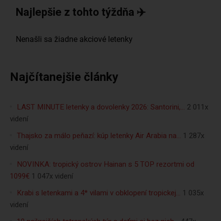
Najlepšie z tohto týždňa ✈️
Najčítanejšie články
LAST MINUTE letenky a dovolenky 2026: Santorini,…
2 011x
videní
Thajsko za málo peňazí: kúp letenky Air Arabia na…
1 287x
videní
NOVINKA: tropický ostrov Hainan s 5 TOP rezortmi od
1099€
1 047x videní
Krabi s letenkami a 4* vilami v obklopení tropickej…
1 035x
videní