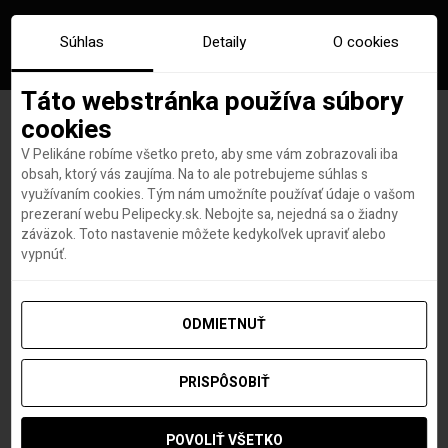
Súhlas
Detaily
O cookies
Táto webstránka používa súbory
cookies
V Pelikáne robíme všetko preto, aby sme vám zobrazovali iba
Las Vegas alebo Los
obsah, ktorý vás zaujíma. Na to ale potrebujeme súhlas s
využívaním cookies. Tým nám umožníte používať údaje o vašom
Angeles? Čo takto oboje, s
prezeraní webu Pelipecky.sk. Nebojte sa, nejedná sa o žiadny
záväzok. Toto nastavenie môžete kedykoľvek upraviť alebo
Kazmom aj s Copperfieldom
vypnúť.
ODMIETNUŤ
Barbora Schillerová
autor
10. MARCA 2020
PRISPÔSOBIŤ
POVOLIŤ VŠETKO