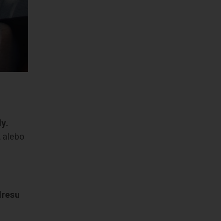
dy.
, alebo
adresu