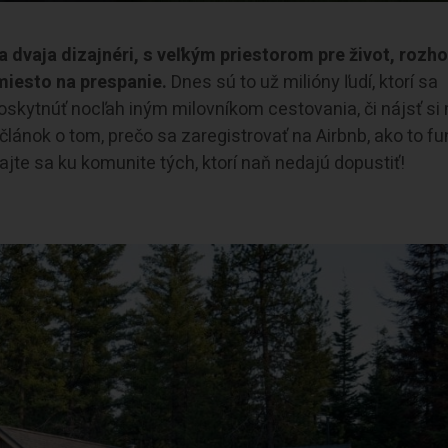
a dvaja dizajnéri, s veľkým priestorom pre život, rozho
 miesto na prespanie.
Dnes sú to už milióny ľudí, ktorí sa
 poskytnúť nocľah iným milovníkom cestovania, či nájsť si
 článok o tom, prečo sa zaregistrovať na Airbnb, ako to f
ajte sa ku komunite tých, ktorí naň nedajú dopustiť!