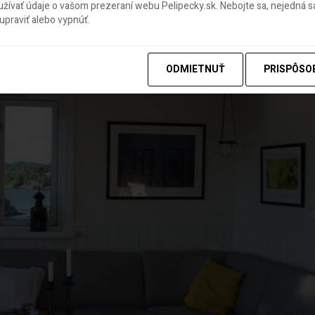
ívať údaje o vašom prezeraní webu Pelipecky.sk. Nebojte sa, nejedná sa
praviť alebo vypnúť.
ODMIETNUŤ
PRISPÔSO