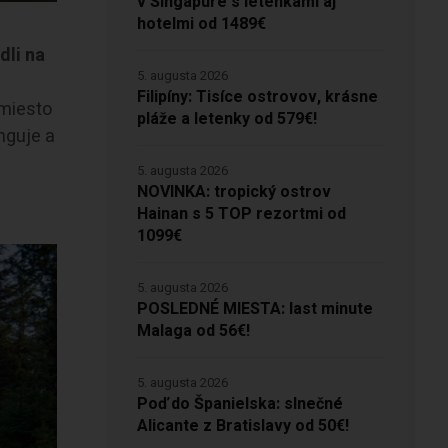
v Singapure s letenkami aj
hotelmi od 1489€
dli na
5. augusta 2026
Filipíny: Tisíce ostrovov, krásne
 miesto
pláže a letenky od 579€!
unguje a
5. augusta 2026
NOVINKA: tropický ostrov
Hainan s 5 TOP rezortmi od
1099€
5. augusta 2026
POSLEDNÉ MIESTA: last minute
Malaga od 56€!
5. augusta 2026
Poď do Španielska: slnečné
Alicante z Bratislavy od 50€!