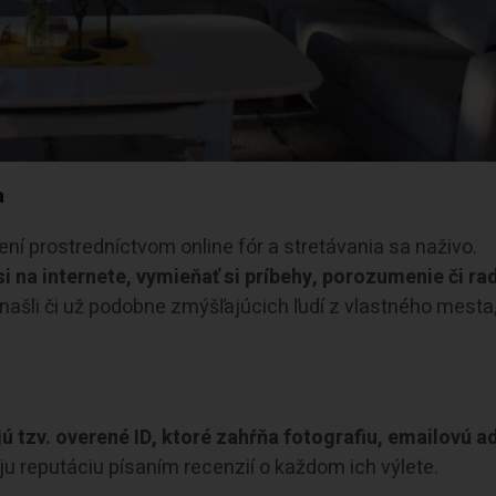
a
ní prostredníctvom online fór a stretávania sa naživo.
i na internete, vymieňať si príbehy, porozumenie či ra
ch našli či už podobne zmýšľajúcich ľudí z vlastného mesta
ajú tzv. overené ID, ktoré zahŕňa fotografiu, emailovú 
voju reputáciu písaním recenzií o každom ich výlete.