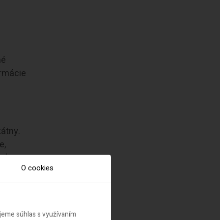
né
ormácie
kátny.
e,
sť
O cookies
ujeme súhlas s využívaním