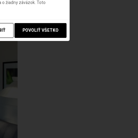
 o žiadny záväzok. Toto
BIŤ
POVOLIŤ VŠETKO