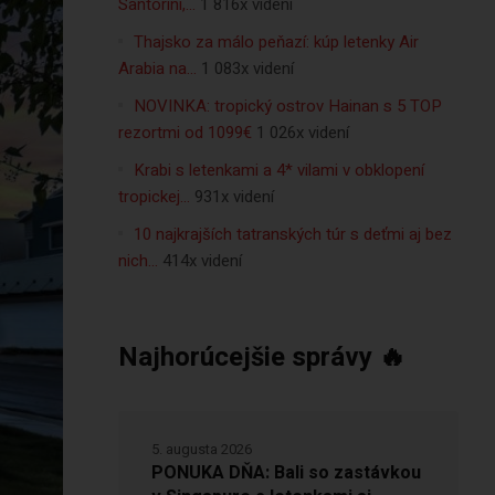
Santorini,…
1 816x videní
Thajsko za málo peňazí: kúp letenky Air
Arabia na…
1 083x videní
NOVINKA: tropický ostrov Hainan s 5 TOP
rezortmi od 1099€
1 026x videní
Krabi s letenkami a 4* vilami v obklopení
tropickej…
931x videní
10 najkrajších tatranských túr s deťmi aj bez
nich…
414x videní
Najhorúcejšie správy 🔥
5. augusta 2026
PONUKA DŇA: Bali so zastávkou