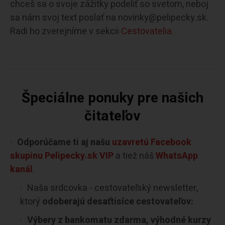
chceš sa o svoje zážitky podeliť so svetom, neboj
sa nám svoj text poslať na novinky@pelipecky.sk.
Radi ho zverejníme v sekcii
Cestovatelia.
Špeciálne ponuky pre našich
čitateľov
Odporúčame ti aj našu
uzavretú Facebook
skupinu Pelipecky.sk VIP
a tiež náš
WhatsApp
kanál
.
Naša srdcovka - cestovateľský newsletter,
ktorý
odoberajú desaťtisíce cestovateľov:
Výbery z bankomatu zdarma, výhodné kurzy