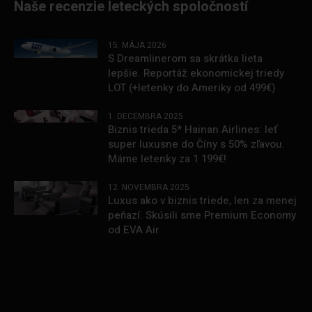
Naše recenzie leteckých spoločností
15. MÁJA 2026
S Dreamlinerom sa skrátka lieta
lepšie. Reportáž ekonomickej triedy
LOT (+letenky do Ameriky od 499€)
1. DECEMBRA 2025
Biznis trieda 5* Hainan Airlines: leť
super luxusne do Číny s 50% zľavou.
Máme letenky za 1 199€!
12. NOVEMBRA 2025
Luxus ako v biznis triede, len za menej
peňazí. Skúsili sme Premium Economy
od EVA Air