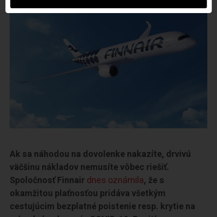
Ak sa náhodou na dovolenke nakazíte, drvivú
väčšinu nákladov nemusíte vôbec riešiť.
Spoločnosť Finnair
dnes oznámila
, že s
okamžitou plaťnosťou pridáva všetkým
cestujúcim bezplatné poistenie resp. krytie na