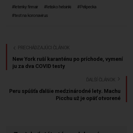
letenky finnair
letisko helsinki
Pelipecka
test na koronavirus
PRECHÁDZAJÚCI ČLÁNOK
New York ruší karanténu po príchode, vymení
ju za dva COVID testy
ĎALŠÍ ČLÁNOK
Peru spúšťa ďalšie medzinárodné lety. Machu
Picchu už je opäť otvorené