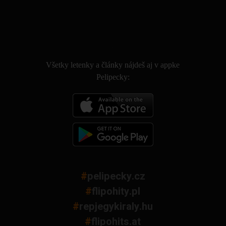
.
Všetky letenky a články nájdeš aj v appke
Pelipecky:
#
pelipecky.cz
#
flipohity.pl
#
repjegykiraly.hu
#
flipohits.at