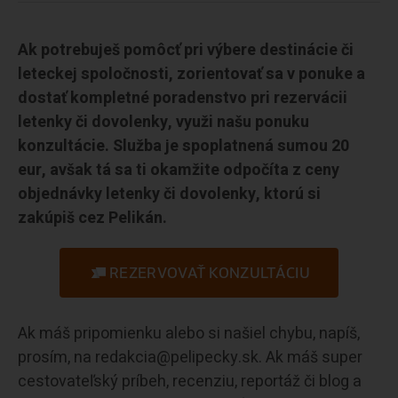
Ak potrebuješ pomôcť pri výbere destinácie či
leteckej spoločnosti, zorientovať sa v ponuke a
dostať kompletné poradenstvo pri rezervácii
letenky či dovolenky, využi našu ponuku
konzultácie. Služba je spoplatnená sumou 20
eur, avšak tá sa ti okamžite odpočíta z ceny
objednávky letenky či dovolenky, ktorú si
zakúpiš cez Pelikán.
REZERVOVAŤ KONZULTÁCIU
Ak máš pripomienku alebo si našiel chybu, napíš,
prosím, na redakcia@pelipecky.sk. Ak máš super
cestovateľský príbeh, recenziu, reportáž či blog a