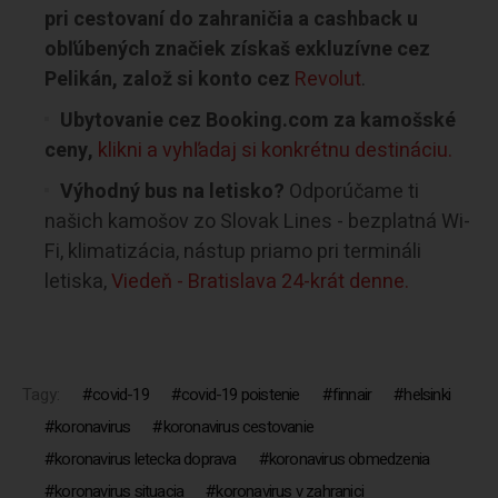
pri cestovaní do zahraničia a cashback u
obľúbených značiek získaš exkluzívne cez
Pelikán, založ si konto cez
Revolut
.
Ubytovanie cez Booking.com za kamošské
ceny,
klikni a vyhľadaj si konkrétnu destináciu.
Výhodný bus na letisko?
Odporúčame ti
našich kamošov zo Slovak Lines - bezplatná Wi-
Fi, klimatizácia, nástup priamo pri termináli
letiska,
Viedeň - Bratislava 24-krát denne.
Tagy:
covid-19
covid-19 poistenie
finnair
helsinki
koronavirus
koronavirus cestovanie
koronavirus letecka doprava
koronavirus obmedzenia
koronavirus situacia
koronavirus v zahranici