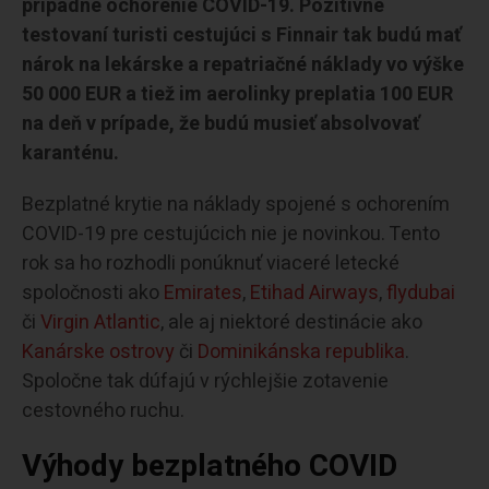
prípadné ochorenie COVID-19. Pozitívne
testovaní turisti cestujúci s Finnair tak budú mať
nárok na lekárske a repatriačné náklady vo výške
50 000 EUR a tiež im aerolinky preplatia 100 EUR
na deň v prípade, že budú musieť absolvovať
karanténu.
Bezplatné krytie na náklady spojené s ochorením
COVID-19 pre cestujúcich nie je novinkou. Tento
rok sa ho rozhodli ponúknuť viaceré letecké
spoločnosti ako
Emirates
,
Etihad Airways
,
flydubai
či
Virgin Atlantic
, ale aj niektoré destinácie ako
Kanárske ostrovy
či
Dominikánska republika
.
Spoločne tak dúfajú v rýchlejšie zotavenie
cestovného ruchu.
Výhody bezplatného COVID