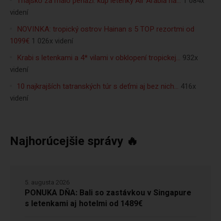
Thajsko za málo peňazí: kúp letenky Air Arabia na…
1 084x
videní
NOVINKA: tropický ostrov Hainan s 5 TOP rezortmi od
1099€
1 026x videní
Krabi s letenkami a 4* vilami v obklopení tropickej…
932x
videní
10 najkrajších tatranských túr s deťmi aj bez nich…
416x
videní
Najhorúcejšie správy 🔥
5. augusta 2026
PONUKA DŇA: Bali so zastávkou v Singapure
s letenkami aj hotelmi od 1489€