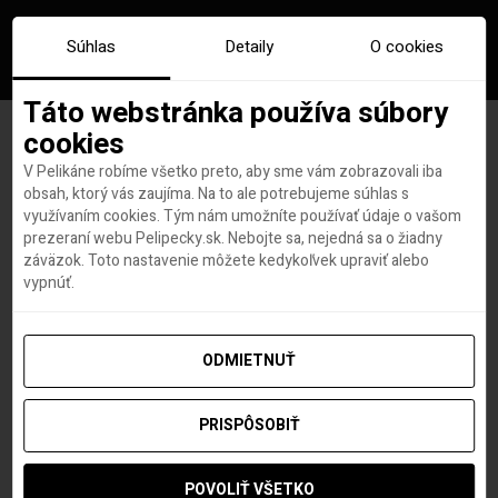
Súhlas
Detaily
O cookies
Táto webstránka používa súbory
cookies
V Pelikáne robíme všetko preto, aby sme vám zobrazovali iba
Aerolinky Finnair bezplatne
obsah, ktorý vás zaujíma. Na to ale potrebujeme súhlas s
využívaním cookies. Tým nám umožníte používať údaje o vašom
poistia všetkých cestujúcích
prezeraní webu Pelipecky.sk. Nebojte sa, nejedná sa o žiadny
záväzok. Toto nastavenie môžete kedykoľvek upraviť alebo
na COVID-19
vypnúť.
ODMIETNUŤ
Lovci leteniek a dovoleniek
autor
PRISPÔSOBIŤ
3. NOVEMBRA 2020
POVOLIŤ VŠETKO