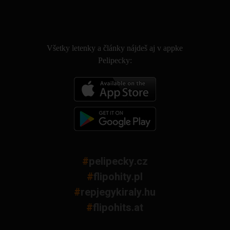
.
Všetky letenky a články nájdeš aj v appke
Pelipecky:
#
pelipecky.cz
#
flipohity.pl
#
repjegykiraly.hu
#
flipohits.at