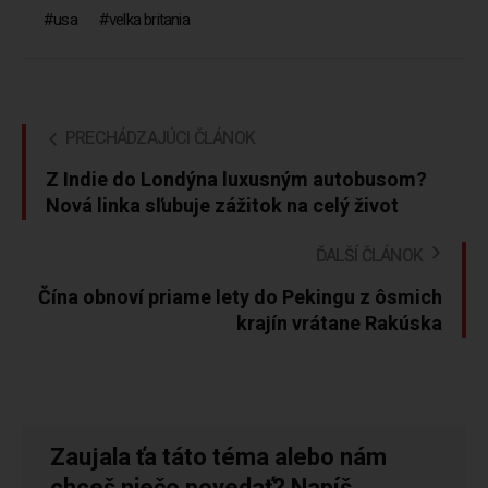
usa
velka britania
PRECHÁDZAJÚCI ČLÁNOK
Z Indie do Londýna luxusným autobusom?
Nová linka sľubuje zážitok na celý život
ĎALŠÍ ČLÁNOK
Čína obnoví priame lety do Pekingu z ôsmich
krajín vrátane Rakúska
Zaujala ťa táto téma alebo nám