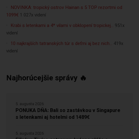
NOVINKA: tropický ostrov Hainan s 5 TOP rezortmi od
1099€
1 027x videní
Krabi s letenkami a 4* vilami v obklopení tropickej…
951x
videní
10 najkrajších tatranských túr s deťmi aj bez nich…
419x
videní
Najhorúcejšie správy 🔥
5. augusta 2026
PONUKA DŇA: Bali so zastávkou v Singapure
s letenkami aj hotelmi od 1489€
5. augusta 2026