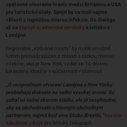
opätovné otvorenie hraníc medzi Britániou a USA
pre turistické účely. Spojiť by sa mali najmä
oblasti s najnižšou mierou infekcie. Do dialógu
už sa
zapojili aj americké aerolinky
a letisko v
Londýne.
Regionálne „vzdušné mosty“ by mohli umožniť
ľuďom prichádzajúcim z oblastí s nízkou mierou
infekcie, ako je New York, vzdať sa 14-dňovej
karantény, ktorá je v súčasnosti v platnosti.
„O recipročnom otvorení Londýna a New Yorku
prebiehajú diskusie na veľmi vysokej úrovni. Sú
zatiaľ vo veľmi skorom štádiu, ale je nevyhnutné,
aby sa obchodovalo s hlavným obchodným
partnerom, najmä keď sme blízko Brexitu,“
hovoria
zákulisné zdroje
pre britský Telegraph.