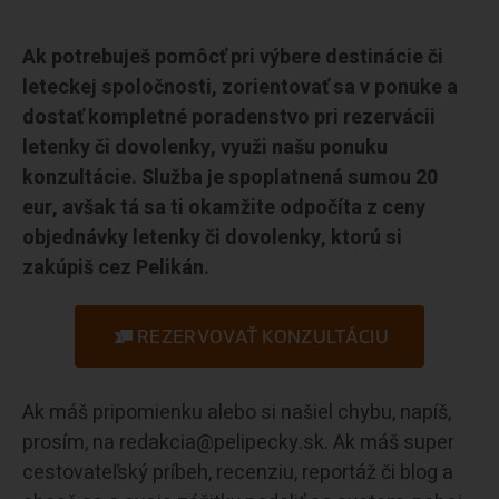
Ak potrebuješ pomôcť pri výbere destinácie či
leteckej spoločnosti, zorientovať sa v ponuke a
dostať kompletné poradenstvo pri rezervácii
letenky či dovolenky, využi našu ponuku
konzultácie. Služba je spoplatnená sumou 20
eur, avšak tá sa ti okamžite odpočíta z ceny
objednávky letenky či dovolenky, ktorú si
zakúpiš cez Pelikán.
REZERVOVAŤ KONZULTÁCIU
Ak máš pripomienku alebo si našiel chybu, napíš,
prosím, na redakcia@pelipecky.sk. Ak máš super
cestovateľský príbeh, recenziu, reportáž či blog a