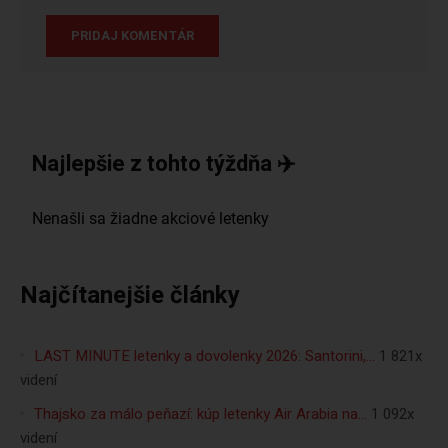
Najlepšie z tohto týždňa ✈️
Najčítanejšie články
LAST MINUTE letenky a dovolenky 2026: Santorini,…
1 821x
videní
Thajsko za málo peňazí: kúp letenky Air Arabia na…
1 092x
videní