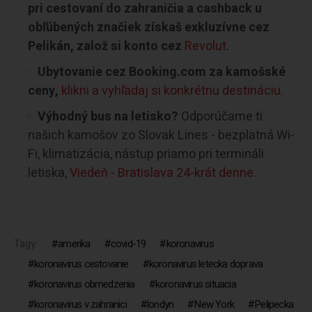
pri cestovaní do zahraničia a cashback u
obľúbených značiek získaš exkluzívne cez
Pelikán, založ si konto cez
Revolut
.
Ubytovanie cez Booking.com za kamošské
ceny,
klikni a vyhľadaj si konkrétnu destináciu.
Výhodný bus na letisko?
Odporúčame ti
našich kamošov zo Slovak Lines - bezplatná Wi-
Fi, klimatizácia, nástup priamo pri termináli
letiska,
Viedeň - Bratislava 24-krát denne.
Tagy:
amerika
covid-19
koronavirus
koronavirus cestovanie
koronavirus letecka doprava
koronavirus obmedzenia
koronavirus situacia
koronavirus v zahranici
londyn
New York
Pelipecka