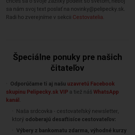
chceš sa o svoje zážitky podeliť so svetom, neboj
sa nám svoj text poslať na novinky@pelipecky.sk.
Radi ho zverejníme v sekcii
Cestovatelia.
Špeciálne ponuky pre našich
čitateľov
Odporúčame ti aj našu
uzavretú Facebook
skupinu Pelipecky.sk VIP
a tiež náš
WhatsApp
kanál
.
Naša srdcovka - cestovateľský newsletter,
ktorý
odoberajú desaťtisíce cestovateľov:
Výbery z bankomatu zdarma, výhodné kurzy