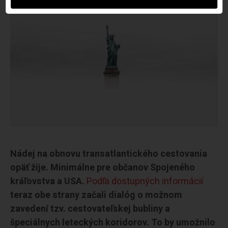
Nádej na obnovu transatlantického cestovania
opäť žije. Minimálne pre občanov Spojeného
kráľovstva a USA.
Podľa dostupných informácií
teraz obe strany začali dialóg o možnom
zavedení tzv. cestovateľskej bubliny a
špeciálnych leteckých koridorov. To by umožnilo