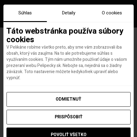
Súhlas
Detaily
O cookies
Táto webstránka používa súbory
cookies
V Pelikáne robíme všetko preto, aby sme vám zobrazovali iba
AKTUALIZOVANÉ: Už aj
obsah, ktorý vás zaujíma. Na to ale potrebujeme súhlas s
využívaním cookies. Tým nám umožníte používať údaje o vašom
aerolinky začínajú lobovať za
prezeraní webu Pelipecky.sk. Nebojte sa, nejedná sa o žiadny
záväzok. Toto nastavenie môžete kedykoľvek upraviť alebo
koridory medzi USA a
vypnúť.
Britániou
ODMIETNUŤ
PRISPÔSOBIŤ
Roland Regely
autor
4. SEPTEMBRA 2020
POVOLIŤ VŠETKO