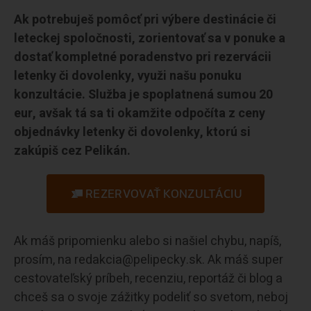
Ak potrebuješ pomôcť pri výbere destinácie či
leteckej spoločnosti, zorientovať sa v ponuke a
dostať kompletné poradenstvo pri rezervácii
letenky či dovolenky, využi našu ponuku
konzultácie. Služba je spoplatnená sumou 20
eur, avšak tá sa ti okamžite odpočíta z ceny
objednávky letenky či dovolenky, ktorú si
zakúpiš cez Pelikán.
REZERVOVAŤ KONZULTÁCIU
Ak máš pripomienku alebo si našiel chybu, napíš,
prosím, na redakcia@pelipecky.sk. Ak máš super
cestovateľský príbeh, recenziu, reportáž či blog a
chceš sa o svoje zážitky podeliť so svetom, neboj