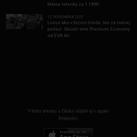
Máme letenky za 1 199€!
12. NOVEMBRA 2025
Luxus ako v biznis triede, len za menej
peňazí. Skúsili sme Premium Economy
od EVA Air
.
Všetky letenky a články nájdeš aj v appke
Pelipecky: