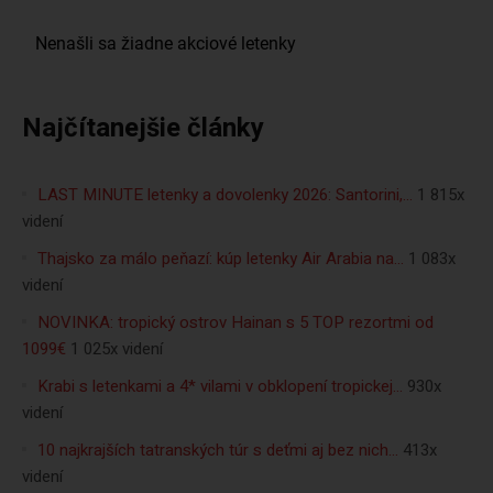
Najčítanejšie články
LAST MINUTE letenky a dovolenky 2026: Santorini,…
1 815x
videní
Thajsko za málo peňazí: kúp letenky Air Arabia na…
1 083x
videní
NOVINKA: tropický ostrov Hainan s 5 TOP rezortmi od
1099€
1 025x videní
Krabi s letenkami a 4* vilami v obklopení tropickej…
930x
videní
10 najkrajších tatranských túr s deťmi aj bez nich…
413x
videní