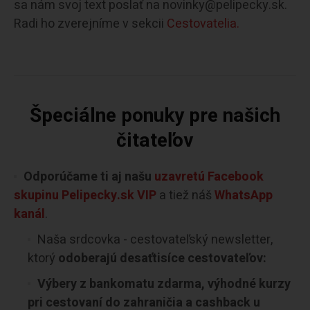
sa nám svoj text poslať na novinky@pelipecky.sk.
Radi ho zverejníme v sekcii
Cestovatelia.
Špeciálne ponuky pre našich
čitateľov
Odporúčame ti aj našu
uzavretú Facebook
skupinu Pelipecky.sk VIP
a tiež náš
WhatsApp
kanál
.
Naša srdcovka - cestovateľský newsletter,
ktorý
odoberajú desaťtisíce cestovateľov:
Výbery z bankomatu zdarma, výhodné kurzy
pri cestovaní do zahraničia a cashback u