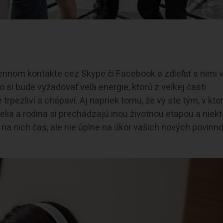
ennom kontakte cez Skype či Facebook a zdieľať s nimi 
o si bude vyžadovať veľa energie, ktorú z veľkej časti
trpezliví a chápaví. Aj napriek tomu, že vy ste tým, v kt
telia a rodina si prechádzajú inou životnou etapou a niek
 na nich čas, ale nie úplne na úkor vašich nových povinno