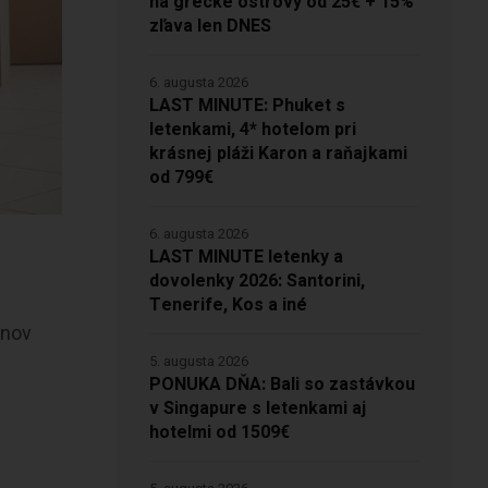
na grécke ostrovy od 25€ + 15%
zľava len DNES
6. augusta 2026
LAST MINUTE: Phuket s
letenkami, 4* hotelom pri
krásnej pláži Karon a raňajkami
od 799€
6. augusta 2026
LAST MINUTE letenky a
dovolenky 2026: Santorini,
Tenerife, Kos a iné
ónov
5. augusta 2026
PONUKA DŇA: Bali so zastávkou
v Singapure s letenkami aj
hotelmi od 1509€