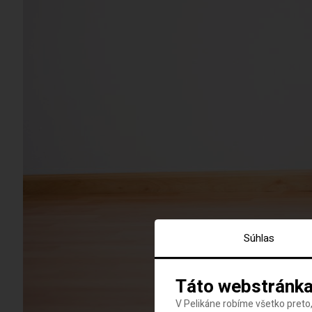
Súhlas
Táto webstránka
V Pelikáne robíme všetko preto,