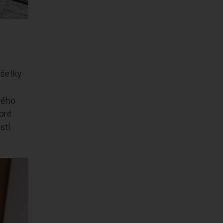
všetky
orého
toré
stí