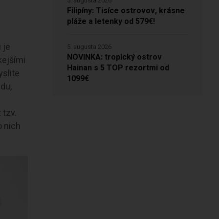
5. augusta 2026
Filipíny: Tisíce ostrovov, krásne
pláže a letenky od 579€!
 je
5. augusta 2026
NOVINKA: tropický ostrov
kejšími
Hainan s 5 TOP rezortmi od
yslite
1099€
edu,
e
 tzv.
o nich