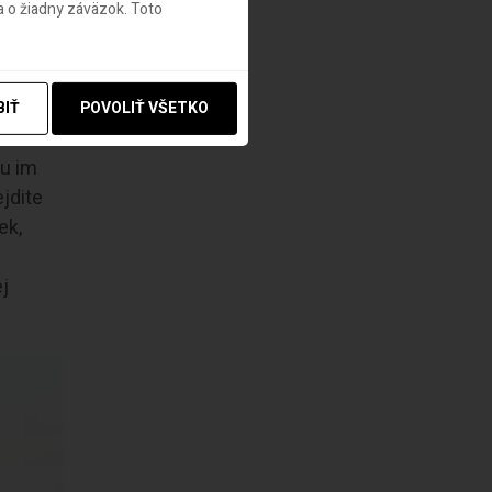
 o žiadny záväzok. Toto
BIŤ
POVOLIŤ VŠETKO
hu im
jdite
ek,
ej