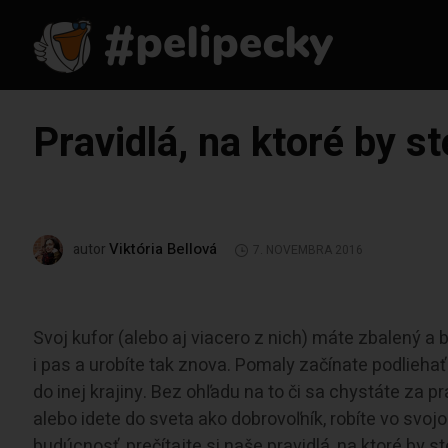
Pravidlá, na ktoré by s
Viktória Bellová
autor
7. NOVEMBRA 2016
Svoj kufor (alebo aj viacero z nich) máte zbalený a be
i pas a urobíte tak znova. Pomaly začínate podliehať
do inej krajiny. Bez ohľadu na to či sa chystáte za 
alebo idete do sveta ako dobrovoľník, robíte vo svojo
budúcnosť, prečítajte si naše pravidlá, na ktoré by s