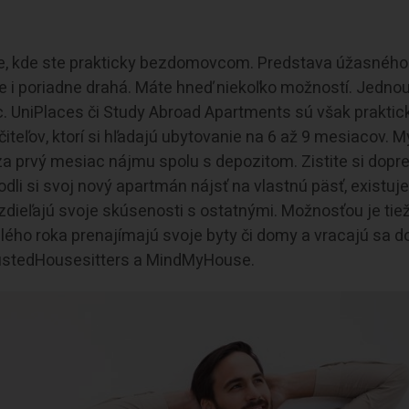
ne, kde ste prakticky bezdomovcom. Predstava úžasného
e i poriadne drahá. Máte hneď niekoľko možností. Jednou
c. UniPlaces či Study Abroad Apartments sú však praktic
iteľov, ktorí si hľadajú ubytovanie na 6 až 9 mesiacov. M
 za prvý mesiac nájmu spolu s depozitom. Zistite si dopr
li si svoj nový apartmán nájsť na vlastnú päsť, existuj
y, zdieľajú svoje skúsenosti s ostatnými. Možnosťou je tiež
elého roka prenajímajú svoje byty či domy a vracajú sa d
 TrustedHousesitters a MindMyHouse.