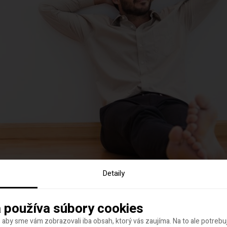
Detaily
 používa súbory cookies
 aby sme vám zobrazovali iba obsah, ktorý vás zaujíma. Na to ale potreb