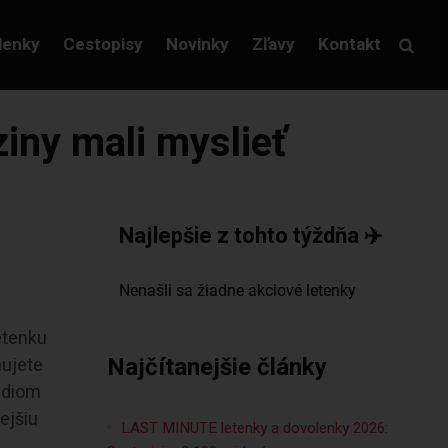
lenky
Cestopisy
Novinky
Zľavy
Kontakt
ziny mali myslieť
Najlepšie z tohto týždňa ✈️
letenku
Najčítanejšie články
hujete
túdiom
ejšiu
LAST MINUTE letenky a dovolenky 2026: