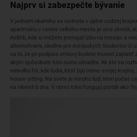
Najprv si zabezpečte bývanie
V jednom okamihu sa ocitnete v úplne cudzej kraji
apartmánu v centre veľkého mesta je síce skvelá, al
AirBnb, kde si môžete prenajať izbu na mesiac a via
alternatívami, ideálne pre európskych študentov či uč
na to, že pri podpise zmluvy budete musieť zaplatiť
akým spôsobom túto sumu uhradíte. Ak ste sa rozhod
niekoľko fór, kde ľudia, ktorí žijú mimo svojej krajin
house-sitting. Na svete je mnoho ľudí, ktorí počas c
na víkend či dva. V rámci toho fungujú portáli ako