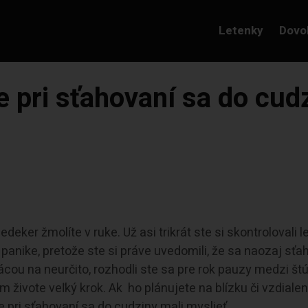
Letenky
Dovo
te pri sťahovaní sa do cud
deker žmolíte v ruke. Už asi trikrát ste si skontrolovali 
 panike, pretože ste si práve uvedomili, že sa naozaj sťa
prácou na neurčito, rozhodli ste sa pre rok pauzy medzi š
m živote veľký krok. Ak ho plánujete na blízku či vzdialen
te pri sťahovaní sa do cudziny mali myslieť.