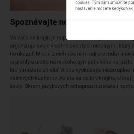
cookies. Tým nám umožníte použ
nastavenie môžete kedykoľvek u
Spoznávajte nových ľudí
Vo väčšine krajín je naplno rozbehnutý Couchsurfing,
organizuje svoje vlastné eventy s miestnymi, ktorý
ho ukázať. Mnohí z nich vás ním radi prevedú i indi
si profily a určite na niekoho sympatického narazíte
ktorý môžete zdieľať. Alebo vyskúšajte niečo úplne no
vášnivých kuchárov. Ak ste sa ocitli v krajine, ktore
školy. Okrem jazykových schopností získate i nový