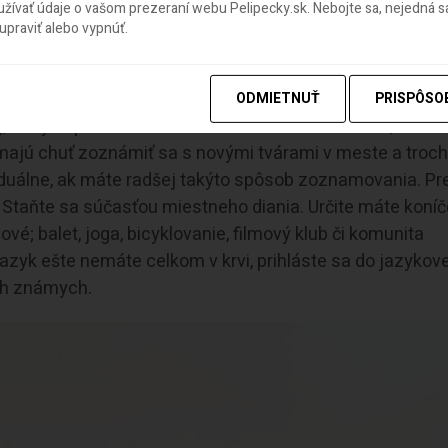
ívať údaje o vašom prezeraní webu Pelipecky.sk. Nebojte sa, nejedná sa
praviť alebo vypnúť.
ODMIETNUŤ
PRISPÔSO
 ktorý neponúka turistom iba strechu nad hlavou, ale i
 majú chuť zoznámiť sa s novými tvárami v meste a troc
viduálne, ak máte radšej takýto spôsob zoznamovania. Pre
. Staňte sa súčasťou miestneho diania. Určite máte koníč
vé; balet, joga, bicyklovanie, filmový klub či komunita
j jazyk ešte nemáte celkom v krvi, prihláste sa do jazykov
ch známych.