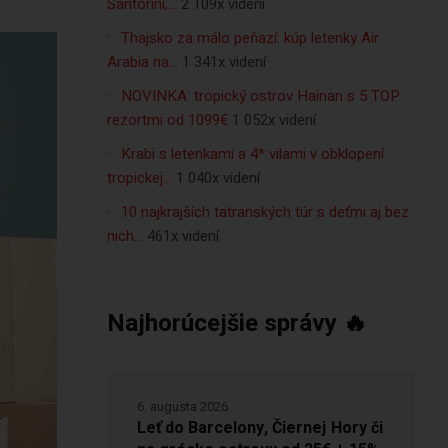
Santorini,…
2 109x videní
Thajsko za málo peňazí: kúp letenky Air
Arabia na…
1 341x videní
NOVINKA: tropický ostrov Hainan s 5 TOP
rezortmi od 1099€
1 052x videní
Krabi s letenkami a 4* vilami v obklopení
tropickej…
1 040x videní
10 najkrajších tatranských túr s deťmi aj bez
nich…
461x videní
Najhorúcejšie správy 🔥
6. augusta 2026
Leť do Barcelony, Čiernej Hory či