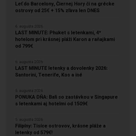
Leť do Barcelony, Čiernej Hory či na grécke
ostrovy od 25€ + 15% zľava len DNES
6. augusta 2026
LAST MINUTE: Phuket s letenkami, 4*
hotelom pri krásnej pláži Karon a raňajkami
od 799€
6. augusta 2026
LAST MINUTE letenky a dovolenky 2026:
Santorini, Tenerife, Kos a iné
5. augusta 2026
PONUKA DŇA: Bali so zastávkou v Singapure
s letenkami aj hotelmi od 1509€
5. augusta 2026
Filipíny: Tisíce ostrovov, krásne pláže a
letenky od 579€!