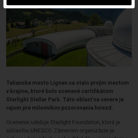
Talianske mesto Lignan sa stalo prvým mestom
v krajine, ktoré bolo ocenené certifikátom
Starlight Stellar Park. Táto oblasť na severe je
rajom pre milovníkov pozorovania hviezd.
Ocenenie udeľuje Starlight Foundation, ktorá je
súčasťou UNESCO. Zámerom organizácie je