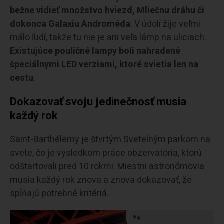
bežne vidieť množstvo hviezd, Mliečnu dráhu či
dokonca Galaxiu Androméda
. V údolí žije veľmi
málo ľudí, takže tu nie je ani veľa lámp na uliciach.
Existujúce pouličné lampy boli nahradené
špeciálnymi LED verziami, ktoré svietia len na
cestu
.
Dokazovať svoju jedinečnosť musia
každý rok
Saint-Barthélemy je štvrtým Svetelným parkom na
svete, čo je výsledkom práce obzervatória, ktorú
odštartovali pred 10 rokmi. Miestni astronómovia
musia každý rok znova a znova dokazovať, že
spĺňajú potrebné kritériá.