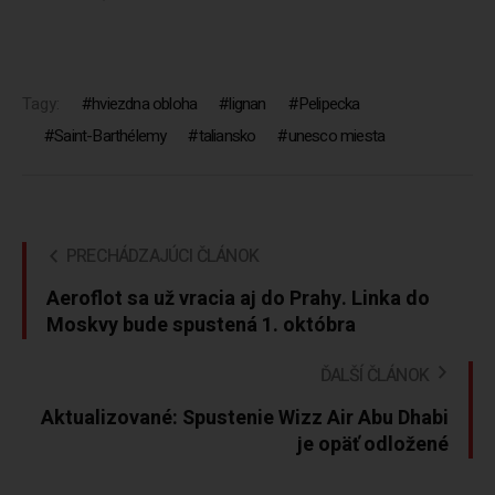
Tagy:
hviezdna obloha
lignan
Pelipecka
Saint-Barthélemy
taliansko
unesco miesta
PRECHÁDZAJÚCI ČLÁNOK
Aeroflot sa už vracia aj do Prahy. Linka do
Moskvy bude spustená 1. októbra
ĎALŠÍ ČLÁNOK
Aktualizované: Spustenie Wizz Air Abu Dhabi
je opäť odložené