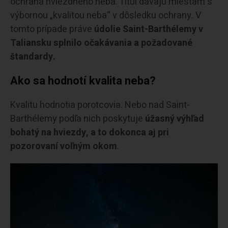
ochrana hviezdneho neba. Titul dávajú miestam s
výbornou „kvalitou neba“ v dôsledku ochrany. V
tomto prípade práve
údolie Saint-Barthélemy v
Taliansku splnilo očakávania a požadované
štandardy.
Ako sa hodnotí kvalita neba?
Kvalitu hodnotia porotcovia. Nebo nad Saint-
Barthélemy podľa nich poskytuje
úžasný výhľad
bohatý na hviezdy, a to dokonca aj pri
pozorovaní voľným okom
.