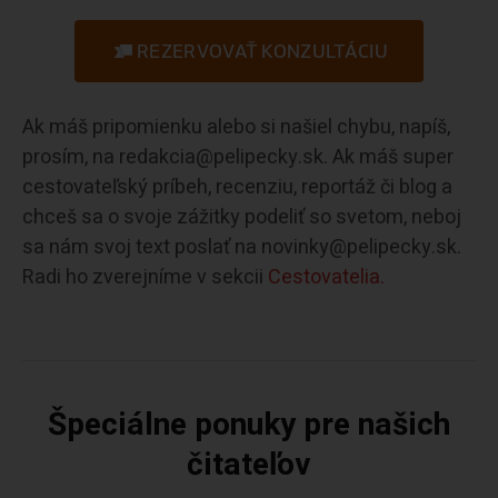
REZERVOVAŤ KONZULTÁCIU
Ak máš pripomienku alebo si našiel chybu, napíš,
prosím, na redakcia@pelipecky.sk. Ak máš super
cestovateľský príbeh, recenziu, reportáž či blog a
chceš sa o svoje zážitky podeliť so svetom, neboj
sa nám svoj text poslať na novinky@pelipecky.sk.
Radi ho zverejníme v sekcii
Cestovatelia.
Špeciálne ponuky pre našich
čitateľov