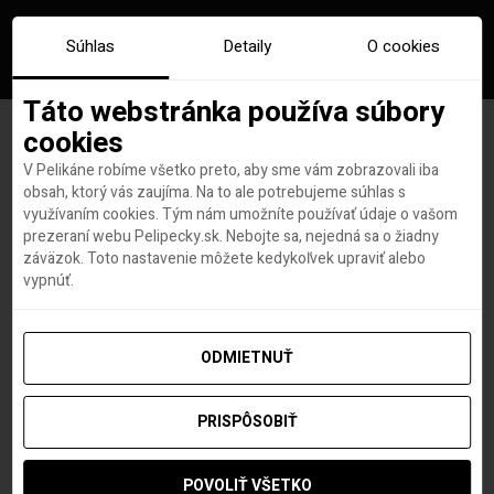
Súhlas
Detaily
O cookies
Táto webstránka používa súbory
cookies
V Pelikáne robíme všetko preto, aby sme vám zobrazovali iba
Najkvalitnejšie nebo na
obsah, ktorý vás zaujíma. Na to ale potrebujeme súhlas s
využívaním cookies. Tým nám umožníte používať údaje o vašom
svete? Jedno z nich má
prezeraní webu Pelipecky.sk. Nebojte sa, nejedná sa o žiadny
záväzok. Toto nastavenie môžete kedykoľvek upraviť alebo
talianske mesto Lignan
vypnúť.
ODMIETNUŤ
Hana Hudson
autor
25. SEPTEMBRA 2020
PRISPÔSOBIŤ
POVOLIŤ VŠETKO