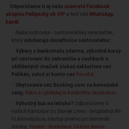
Odporúčame ti aj našu
uzavretú Facebook
skupinu Pelipecky.sk VIP
a tiež náš
WhatsApp
kanál
.
Naša srdcovka - cestovateľský newsletter,
ktorý
odoberajú desaťtisíce cestovateľov:
Výbery z bankomatu zdarma, výhodné kurzy
pri cestovaní do zahraničia a cashback u
obľúbených značiek získaš exkluzívne cez
Pelikán, založ si konto cez
Revolut
.
Ubytovanie cez Booking.com za kamošské
ceny,
klikni a vyhľadaj si konkrétnu destináciu.
Výhodný bus na letisko?
Odporúčame ti
našich kamošov zo Slovak Lines - bezplatná Wi-
Fi, klimatizácia, nástup priamo pri termináli
letiska,
Viedeň - Bratislava 24-krát denne.