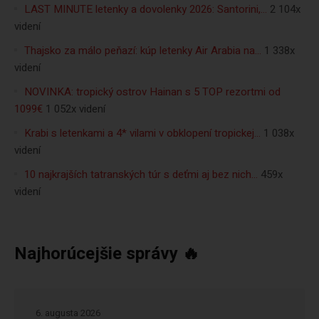
LAST MINUTE letenky a dovolenky 2026: Santorini,…
2 104x
videní
Thajsko za málo peňazí: kúp letenky Air Arabia na…
1 338x
videní
NOVINKA: tropický ostrov Hainan s 5 TOP rezortmi od
1099€
1 052x videní
Krabi s letenkami a 4* vilami v obklopení tropickej…
1 038x
videní
10 najkrajších tatranských túr s deťmi aj bez nich…
459x
videní
Najhorúcejšie správy 🔥
6. augusta 2026