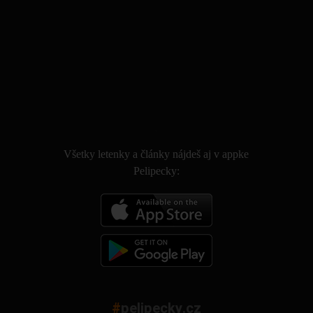
.
Všetky letenky a články nájdeš aj v appke
Pelipecky:
#
pelipecky.cz