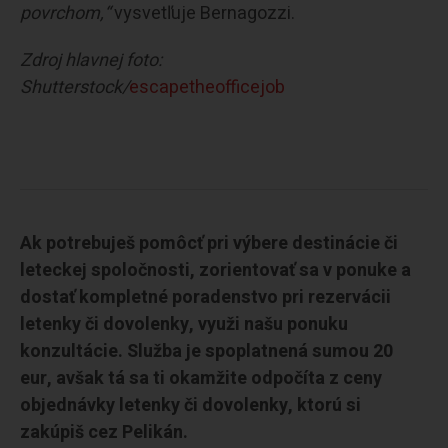
povrchom,“
vysvetľuje Bernagozzi.
Zdroj hlavnej foto:
Shutterstock/
escapetheofficejob
Ak potrebuješ pomôcť pri výbere destinácie či
leteckej spoločnosti, zorientovať sa v ponuke a
dostať kompletné poradenstvo pri rezervácii
letenky či dovolenky, využi našu ponuku
konzultácie. Služba je spoplatnená sumou 20
eur, avšak tá sa ti okamžite odpočíta z ceny
objednávky letenky či dovolenky, ktorú si
zakúpiš cez Pelikán.