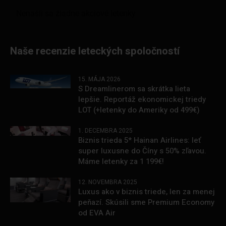
Naše recenzie leteckých spoločností
15. MÁJA 2026
S Dreamlinerom sa skrátka lieta
lepšie. Reportáž ekonomickej triedy
LOT (+letenky do Ameriky od 499€)
1. DECEMBRA 2025
Biznis trieda 5* Hainan Airlines: leť
super luxusne do Číny s 50% zľavou.
Máme letenky za 1 199€!
12. NOVEMBRA 2025
Luxus ako v biznis triede, len za menej
peňazí. Skúsili sme Premium Economy
od EVA Air