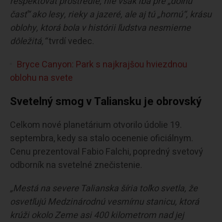
rešpektovať prostredie, nie však iba pre „dolnú
časť“ ako lesy, rieky a jazeré, ale aj tú „hornú“, krásu
oblohy, ktorá bola v histórii ľudstva nesmierne
dôležitá,“
tvrdí vedec.
Bryce Canyon: Park s najkrajšou hviezdnou
oblohu na svete
Svetelný smog v Taliansku je obrovský
Celkom nové planetárium otvorilo údolie 19.
septembra, kedy sa stalo ocenenie oficiálnym.
Cenu prezentoval Fabio Falchi, popredný svetový
odborník na svetelné znečistenie.
„Mestá na severe Talianska šíria toľko svetla, že
osvetľujú Medzinárodnú vesmírnu stanicu, ktorá
krúži okolo Zeme asi 400 kilometrom nad jej