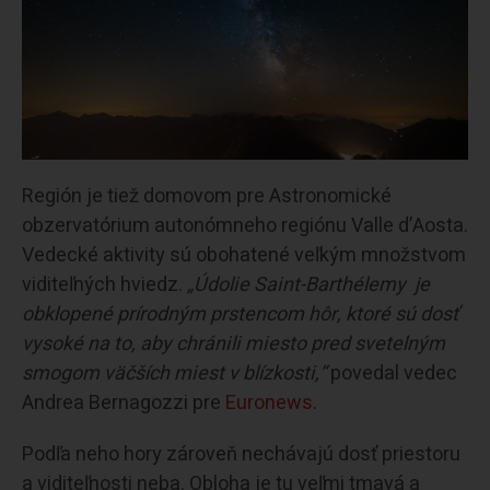
Región je tiež domovom pre Astronomické
obzervatórium autonómneho regiónu Valle d’Aosta.
Vedecké aktivity sú obohatené veľkým množstvom
viditeľných hviedz.
„Údolie Saint-Barthélemy je
obklopené prírodným prstencom hôr, ktoré sú dosť
vysoké na to, aby chránili miesto pred svetelným
smogom väčších miest v blízkosti,“
povedal vedec
Andrea Bernagozzi pre
Euronews
.
Podľa neho hory zároveň nechávajú dosť priestoru
a viditeľnosti neba. Obloha je tu veľmi tmavá a