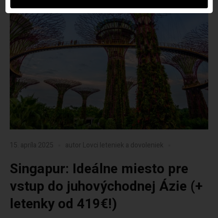
15. apríla 2025
autor
Lovci leteniek a dovoleniek
Singapur: Ideálne miesto pre
vstup do juhovýchodnej Ázie (+
letenky od 419€!)