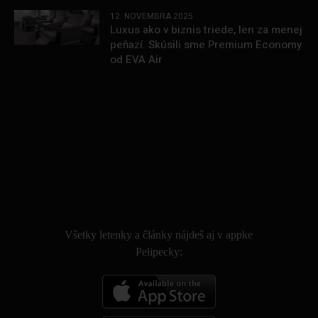
12. NOVEMBRA 2025
Luxus ako v biznis triede, len za menej
peňazí. Skúsili sme Premium Economy
od EVA Air
.
Všetky letenky a články nájdeš aj v appke
Pelipecky: