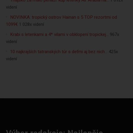
Thajsko za málo peňazí: kúp letenky Air Arabia na…
1 092x
videní
NOVINKA: tropický ostrov Hainan s 5 TOP rezortmi od
1099€
1 028x videní
Krabi s letenkami a 4* vilami v obklopení tropickej…
967x
videní
10 najkrajších tatranských túr s deťmi aj bez nich…
425x
videní