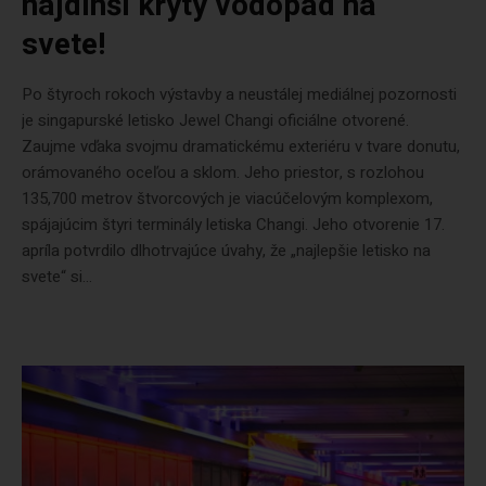
najdlhší krytý vodopád na
svete!
Po štyroch rokoch výstavby a neustálej mediálnej pozornosti
je singapurské letisko Jewel Changi oficiálne otvorené.
Zaujme vďaka svojmu dramatickému exteriéru v tvare donutu,
orámovaného oceľou a sklom. Jeho priestor, s rozlohou
135,700 metrov štvorcových je viacúčelovým komplexom,
spájajúcim štyri terminály letiska Changi. Jeho otvorenie 17.
apríla potvrdilo dlhotrvajúce úvahy, že „najlepšie letisko na
svete“ si...