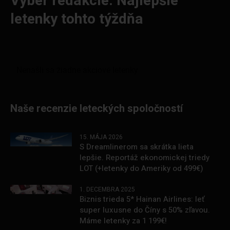
Výber redakcie: Najlepšie
letenky tohto týždňa
Naše recenzie leteckých spoločností
15. MÁJA 2026
S Dreamlinerom sa skrátka lieta
lepšie. Reportáž ekonomickej triedy
LOT (+letenky do Ameriky od 499€)
1. DECEMBRA 2025
Biznis trieda 5* Hainan Airlines: leť
super luxusne do Číny s 50% zľavou.
Máme letenky za 1 199€!