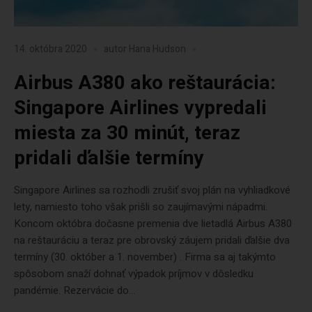
14. októbra 2020
autor
Hana Hudson
Airbus A380 ako reštaurácia:
Singapore Airlines vypredali
miesta za 30 minút, teraz
pridali ďalšie termíny
Singapore Airlines sa rozhodli zrušiť svoj plán na vyhliadkové
lety, namiesto toho však prišli so zaujímavými nápadmi.
Koncom októbra dočasne premenia dve lietadlá Airbus A380
na reštauráciu a teraz pre obrovský záujem pridali ďalšie dva
termíny (30. október a 1. november) . Firma sa aj takýmto
spôsobom snaží dohnať výpadok príjmov v dôsledku
pandémie. Rezervácie do...