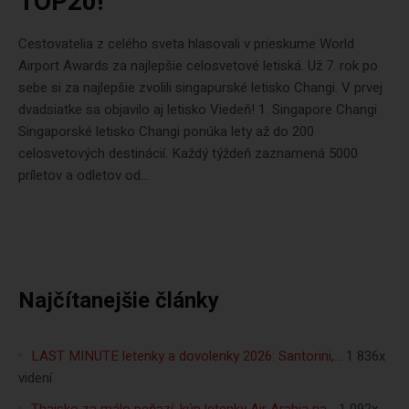
TOP20!
Cestovatelia z celého sveta hlasovali v prieskume World
Airport Awards za najlepšie celosvetové letiská. Už 7. rok po
sebe si za najlepšie zvolili singapurské letisko Changi. V prvej
dvadsiatke sa objavilo aj letisko Viedeň! 1. Singapore Changi
Singaporské letisko Changi ponúka lety až do 200
celosvetových destinácií. Každý týždeň zaznamená 5000
príletov a odletov od...
Najčítanejšie články
LAST MINUTE letenky a dovolenky 2026: Santorini,…
1 836x
videní