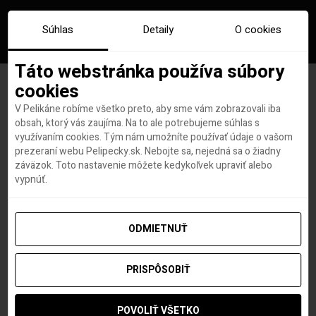
Súhlas
Detaily
O cookies
Táto webstránka používa súbory
cookies
V Pelikáne robíme všetko preto, aby sme vám zobrazovali iba
Značka:
singapur changi
obsah, ktorý vás zaujíma. Na to ale potrebujeme súhlas s
využívaním cookies. Tým nám umožníte používať údaje o vašom
airport
prezeraní webu Pelipecky.sk. Nebojte sa, nejedná sa o žiadny
záväzok. Toto nastavenie môžete kedykoľvek upraviť alebo
vypnúť.
ODMIETNUŤ
PRISPÔSOBIŤ
POVOLIŤ VŠETKO