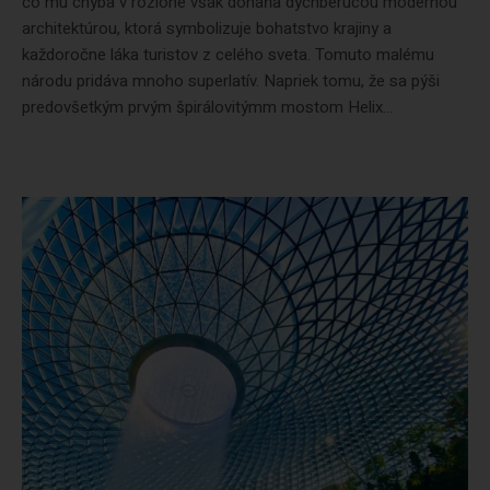
čo mu chýba v rozlohe však doháňa dychberúcou modernou
architektúrou, ktorá symbolizuje bohatstvo krajiny a
každoročne láka turistov z celého sveta. Tomuto malému
národu pridáva mnoho superlatív. Napriek tomu, že sa pýši
predovšetkým prvým špirálovitýmm mostom Helix...