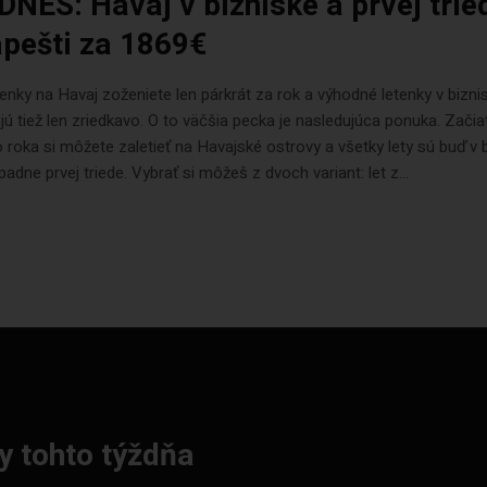
DNES: Havaj v bizniske a prvej trie
pešti za 1869€
enky na Havaj zoženiete len párkrát za rok a výhodné letenky v biznis
jú tiež len zriedkavo. O to väčšia pecka je nasledujúca ponuka. Zači
roka si môžete zaletieť na Havajské ostrovy a všetky lety sú buď v b
ípadne prvej triede. Vybrať si môžeš z dvoch variant: let z...
y tohto týždňa