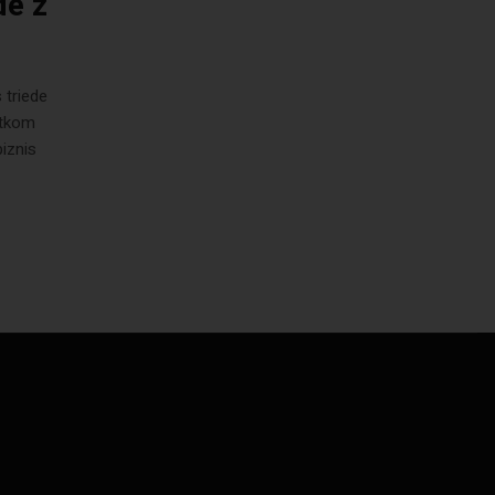
de z
 triede
atkom
iznis