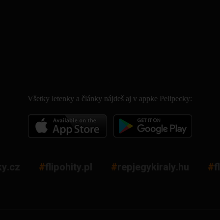
.
Všetky letenky a články nájdeš aj v appke Pelipecky:
ky.cz
#
flipohity.pl
#
repjegykiraly.hu
#
f