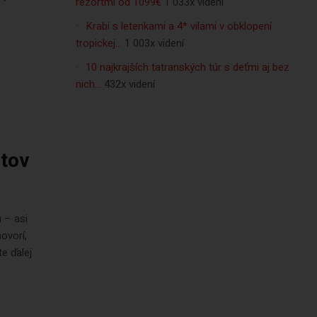
rezortmi od 1099€
1 033x videní
Krabi s letenkami a 4* vilami v obklopení
tropickej…
1 003x videní
10 najkrajších tatranských túr s deťmi aj bez
nich…
432x videní
stov
 – asi
ovorí,
e ďalej