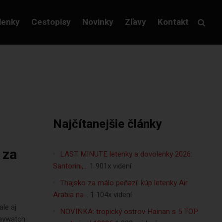
lenky
Cestopisy
Novinky
Zľavy
Kontakt
Najčítanejšie články
 za
LAST MINUTE letenky a dovolenky 2026:
Santorini,…
1 901x videní
Thajsko za málo peňazí: kúp letenky Air
Arabia na…
1 104x videní
ale aj
NOVINKA: tropický ostrov Hainan s 5 TOP
Baywatch