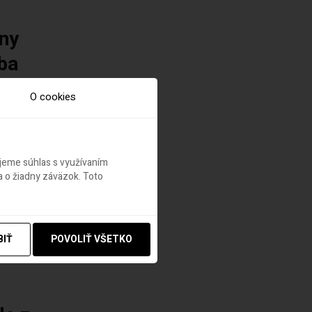
vny
iba
O cookies
ristom
rá, že
ujeme súhlas s využívaním
 o žiadny záväzok. Toto
a
BIŤ
POVOLIŤ VŠETKO