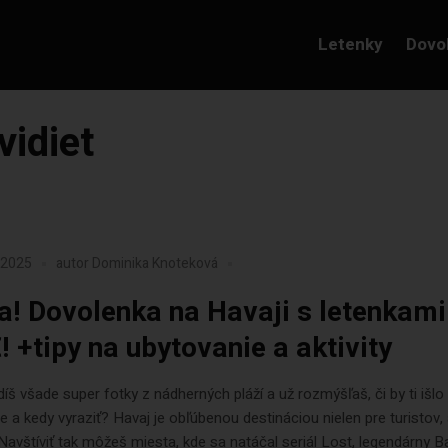
Letenky
Dovo
vidiet
a 2025
autor
Dominika Knoteková
a! Dovolenka na Havaji s letenkami
! +tipy na ubytovanie a aktivity
díš všade super fotky z nádherných pláží a už rozmýšľaš, či by ti išlo
e a kedy vyraziť? Havaj je obľúbenou destináciou nielen pre turistov, 
 Navštíviť tak môžeš miesta, kde sa natáčal seriál Lost, legendárny 