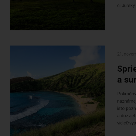
či Jurský 
21. nove
Spri
a su
Pokračov
naznámej
isto pozn
a dozviet
vidieť/vy