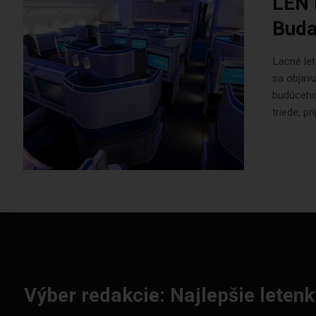
LEN 
Buda
Lacné let
sa objavu
budúceho 
triede, pr
Výber redakcie: Najlepšie letenk