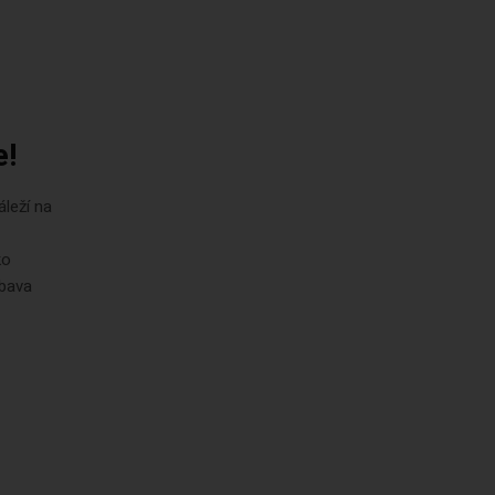
e!
leží na
ko
ábava