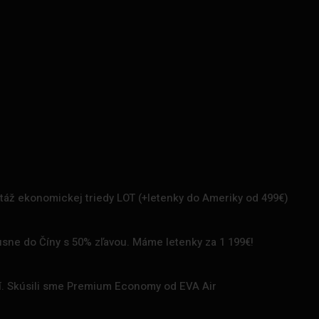
rtáž ekonomickej triedy LOT (+letenky do Ameriky od 499€)
uxusne do Číny s 50% zľavou. Máme letenky za 1 199€!
zí. Skúsili sme Premium Economy od EVA Air