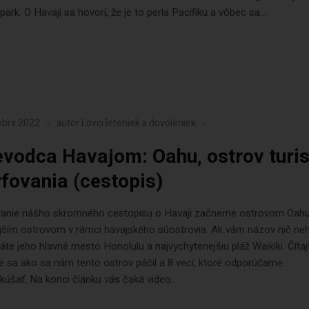
park. O Havaji sa hovorí, že je to perla Pacifiku a vôbec sa...
mbra 2022
autor
Lovci leteniek a dovoleniek
evodca Havajom: Oahu, ostrov turi
rfovania (cestopis)
anie nášho skromného cestopisu o Havaji začneme ostrovom Oahu
ším ostrovom v rámci havajského súostrovia. Ak vám názov nič neh
áte jeho hlavné mesto Honolulu a najvychytenejšiu pláž Waikiki. Čítajt
e sa ako sa nám tento ostrov páčil a 8 vecí, ktoré odporúčame
skúšať. Na konci článku vás čaká video...