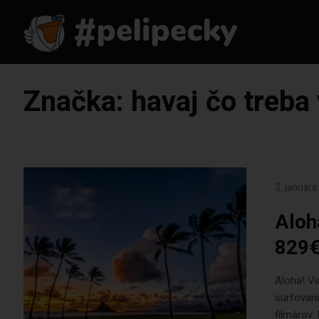
Značka:
havaj čo treba 
3. január
Aloh
829€
Aloha! Vi
surfovani
filmárov.