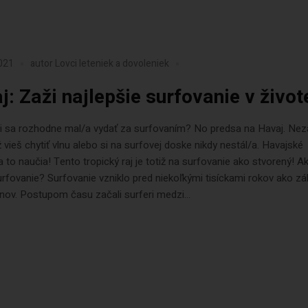
2021
autor
Lovci leteniek a dovoleniek
j: Zaži najlepšie surfovanie v život
i sa rozhodne mal/a vydať za surfovaním? No predsa na Havaj. Nezá
ž vieš chytiť vlnu alebo si na surfovej doske nikdy nestál/a. Havajské
a to naučia! Tento tropický raj je totiž na surfovanie ako stvorený! A
urfovanie? Surfovanie vzniklo pred niekoľkými tisíckami rokov ako z
ov. Postupom času začali surferi medzi...