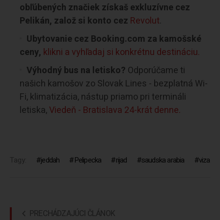
obľúbených značiek získaš exkluzívne cez
Pelikán, založ si konto cez
Revolut
.
Ubytovanie cez Booking.com za kamošské
ceny,
klikni a vyhľadaj si konkrétnu destináciu.
Výhodný bus na letisko?
Odporúčame ti
našich kamošov zo Slovak Lines - bezplatná Wi-
Fi, klimatizácia, nástup priamo pri termináli
letiska,
Viedeň - Bratislava 24-krát denne.
Tagy:
jeddah
Pelipecka
rijad
saudska arabia
viza
PRECHÁDZAJÚCI ČLÁNOK