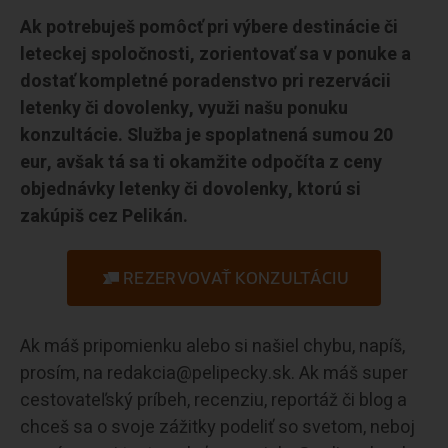
Ak potrebuješ pomôcť pri výbere destinácie či
leteckej spoločnosti, zorientovať sa v ponuke a
dostať kompletné poradenstvo pri rezervácii
letenky či dovolenky, využi našu ponuku
konzultácie. Služba je spoplatnená sumou 20
eur, avšak tá sa ti okamžite odpočíta z ceny
objednávky letenky či dovolenky, ktorú si
zakúpiš cez Pelikán.
REZERVOVAŤ KONZULTÁCIU
Ak máš pripomienku alebo si našiel chybu, napíš,
prosím, na redakcia@pelipecky.sk. Ak máš super
cestovateľský príbeh, recenziu, reportáž či blog a
chceš sa o svoje zážitky podeliť so svetom, neboj