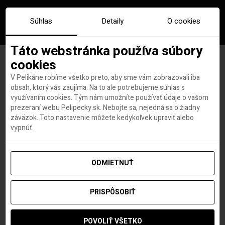
Súhlas
Detaily
O cookies
Táto webstránka používa súbory
cookies
V Pelikáne robíme všetko preto, aby sme vám zobrazovali iba
Saudská Arábia turistickou
obsah, ktorý vás zaujíma. Na to ale potrebujeme súhlas s
využívaním cookies. Tým nám umožníte používať údaje o vašom
destináciou? Kráľovstvo
prezeraní webu Pelipecky.sk. Nebojte sa, nejedná sa o žiadny
záväzok. Toto nastavenie môžete kedykoľvek upraviť alebo
začne vydávať víza
vypnúť.
ODMIETNUŤ
Hana Hudson
autor
1. OKTÓBRA 2019
PRISPÔSOBIŤ
POVOLIŤ VŠETKO