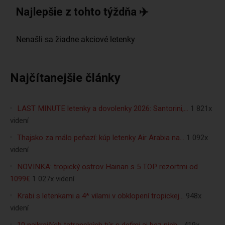
Najlepšie z tohto týždňa ✈️
Najčítanejšie články
LAST MINUTE letenky a dovolenky 2026: Santorini,…
1 821x
videní
Thajsko za málo peňazí: kúp letenky Air Arabia na…
1 092x
videní
NOVINKA: tropický ostrov Hainan s 5 TOP rezortmi od
1099€
1 027x videní
Krabi s letenkami a 4* vilami v obklopení tropickej…
948x
videní