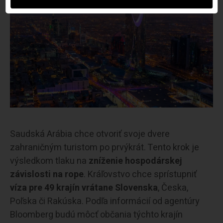
Saudská Arábia chce otvoriť svoje dvere
zahraničným turistom po prvýkrát. Tento krok je
výsledkom tlaku na
zníženie hospodárskej
závislosti na rope
. Kráľovstvo chce sprístupniť
víza pre 49 krajín vrátane Slovenska
, Česka,
Poľska či Rakúska. Podľa informácií od agentúry
Bloomberg budú môcť občania týchto krajín