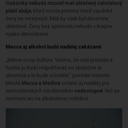
Cudzinky nebudú musieť mať oblečený celotelový
plášť abája
, ktorý musia povinne nosiť saudské
ženy na verejnosti. Mali by však byť decentne
oblečené. Ženy bez sprievodu nebudú v krajine
nijako obmedzené.
Mecca aj alkohol budú naďalej zakázané
„Máme svoju kultúru. Veríme, že naši priatelia a
hostia ju budú rešpektovať, no skutočne je
skromná a to bude očividné,“ povedal minister.
Mestá
Mecca a Medina
ostanú aj naďalej pre
nemoslimských návštevníkov
nedostupné
. Nič sa
nezmení ani na alkoholovej reštrikcii.