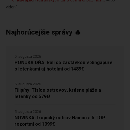
10 najkrajších tatranských túr s deťmi aj bez nich…
419x
videní
Najhorúcejšie správy 🔥
5. augusta 2026
PONUKA DŇA: Bali so zastávkou v Singapure
s letenkami aj hotelmi od 1489€
5. augusta 2026
Filipíny: Tisíce ostrovov, krásne pláže a
letenky od 579€!
5. augusta 2026
NOVINKA: tropický ostrov Hainan s 5 TOP
rezortmi od 1099€