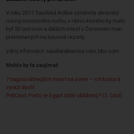
V roku 2017 Saudská Arábia oznámila obrovský
rozvoj cestovného ruchu, v rámci ktorého by malo
byť 50 ostrovov a ďalších miest v Červenom mori
premenených na luxusné rezorty.
zdroj informácií: saudiarabiavisa.com, bbc.com
Mohlo by ťa zaujímať:
7 najposvätnejších miest na svete – ich krása ti
vyrazí dych!
PeliCast: Prečo je Egypt stále obľúbený? (3. časť)