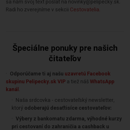
sa nám svoj text poslať na novinky@pelipecky.sk.
Radi ho zverejníme v sekcii
Cestovatelia.
Špeciálne ponuky pre našich
čitateľov
Odporúčame ti aj našu
uzavretú Facebook
skupinu Pelipecky.sk VIP
a tiež náš
WhatsApp
kanál
.
Naša srdcovka - cestovateľský newsletter,
ktorý
odoberajú desaťtisíce cestovateľov:
Výbery z bankomatu zdarma, výhodné kurzy
pri cestovaní do zahraničia a cashback u