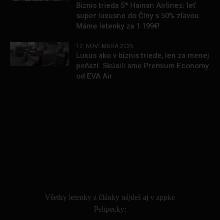
Biznis trieda 5* Hainan Airlines: leť
super luxusne do Číny s 50% zľavou.
Máme letenky za 1 199€!
12. NOVEMBRA 2025
Luxus ako v biznis triede, len za menej
peňazí. Skúsili sme Premium Economy
od EVA Air
.
Všetky letenky a články nájdeš aj v appke
Pelipecky: