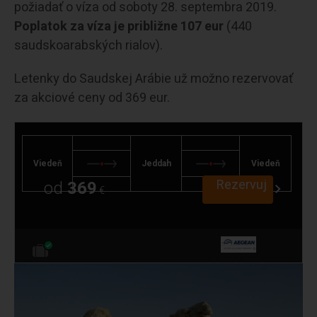
požiadať o víza od soboty 28. septembra 2019.
Poplatok za víza je približne 107 eur
(440
saudskoarabských rialov).
Letenky do Saudskej Arábie už možno rezervovať
za akciové ceny od 369 eur.
Viedeň
Jeddah
Viedeň
Rezervuj
od
369
€