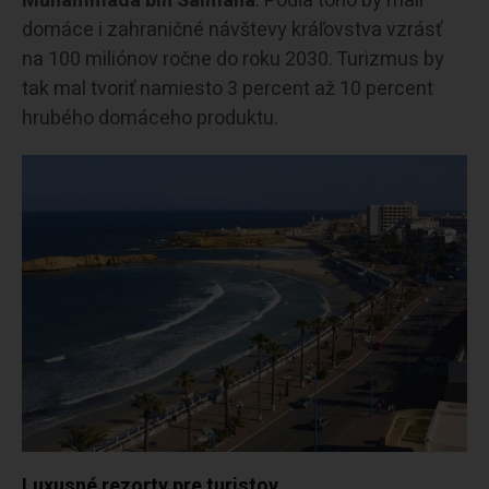
Muhammada bin Salmána
. Podľa toho by mali
domáce i zahraničné návštevy kráľovstva vzrásť
na 100 miliónov ročne do roku 2030. Turizmus by
tak mal tvoriť namiesto 3 percent až 10 percent
hrubého domáceho produktu.
Luxusné rezorty pre turistov