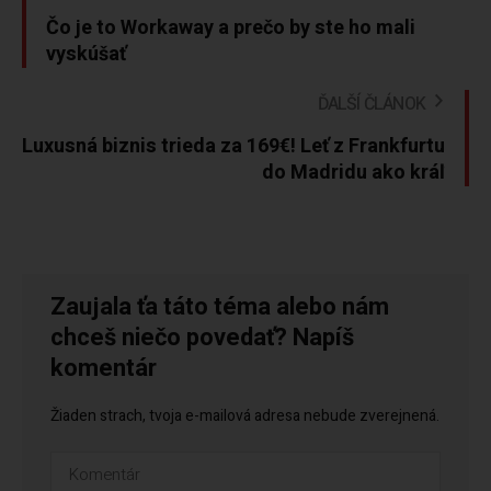
Čo je to Workaway a prečo by ste ho mali
vyskúšať
ĎALŠÍ ČLÁNOK
Luxusná biznis trieda za 169€! Leť z Frankfurtu
do Madridu ako kráľ
Zaujala ťa táto téma alebo nám
chceš niečo povedať? Napíš
komentár
Žiaden strach, tvoja e-mailová adresa nebude zverejnená.