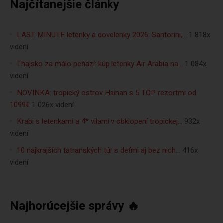
Najčítanejšie články
LAST MINUTE letenky a dovolenky 2026: Santorini,…
1 818x
videní
Thajsko za málo peňazí: kúp letenky Air Arabia na…
1 084x
videní
NOVINKA: tropický ostrov Hainan s 5 TOP rezortmi od
1099€
1 026x videní
Krabi s letenkami a 4* vilami v obklopení tropickej…
932x
videní
10 najkrajších tatranských túr s deťmi aj bez nich…
416x
videní
Najhorúcejšie správy 🔥