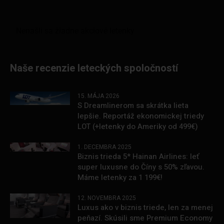
Naše recenzie leteckých spoločností
15. MÁJA 2026
S Dreamlinerom sa skrátka lieta
lepšie. Reportáž ekonomickej triedy
LOT (+letenky do Ameriky od 499€)
1. DECEMBRA 2025
Biznis trieda 5* Hainan Airlines: leť
super luxusne do Číny s 50% zľavou.
Máme letenky za 1 199€!
12. NOVEMBRA 2025
Luxus ako v biznis triede, len za menej
peňazí. Skúsili sme Premium Economy