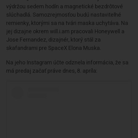
výdržou sedem hodín a magnetické bezdrôtové
slúchadlá. Samozrejmosťou budú nastaviteľné
remienky, ktorými sa na tvári maska uchytáva. Na
jej dizajne okrem will.i.am pracovali Honeywell a
Jose Fernandez, dizajnér, ktorý stál za
skafandrami pre SpaceX Elona Muska.
Na jeho Instagram účte odznela informácia, že sa
má predaj začať práve dnes, 8. apríla: