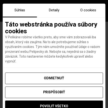
Súhlas
Detaily
O cookies
Táto webstránka používa súbory
cookies
V Pelikáne robíme všetko preto, aby sme vám zobrazovali iba
Rapper will.i.am dnes spúšťa
obsah, ktorý vás zaujíma. Na to ale potrebujeme súhlas s
využívaním cookies. Tým nám umožníte používať údaje o vašom
predaj high-tech HEPA rúška
prezeraní webu Pelipecky.sk. Nebojte sa, nejedná sa o žiadny
záväzok. Toto nastavenie môžete kedykoľvek upraviť alebo
vypnúť.
Hana Hudson
autor
8. APRÍLA 2021
ODMIETNUŤ
PRISPÔSOBIŤ
POVOLIŤ VŠETKO