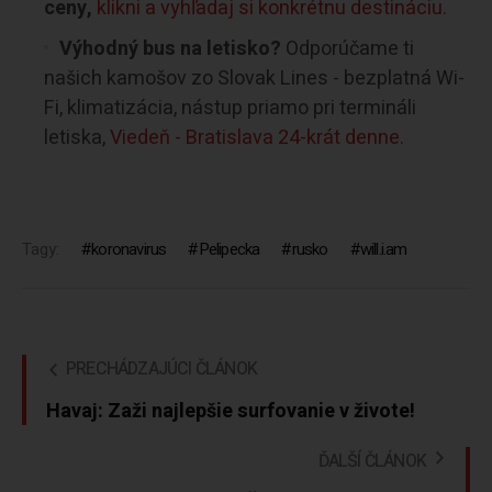
ceny,
klikni a vyhľadaj si konkrétnu destináciu.
Výhodný bus na letisko?
Odporúčame ti
našich kamošov zo Slovak Lines - bezplatná Wi-
Fi, klimatizácia, nástup priamo pri termináli
letiska,
Viedeň - Bratislava 24-krát denne.
Tagy:
koronavirus
Pelipecka
rusko
will.i.am
PRECHÁDZAJÚCI ČLÁNOK
Havaj: Zaži najlepšie surfovanie v živote!
ĎALŠÍ ČLÁNOK