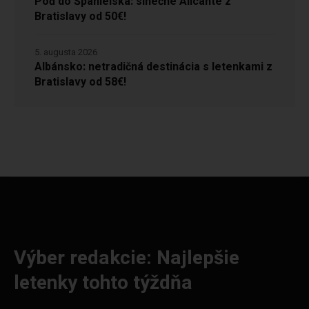
Poď do Španielska: slnečné Alicante z
Bratislavy od 50€!
5. augusta 2026
Albánsko: netradičná destinácia s letenkami z
Bratislavy od 58€!
Výber redakcie: Najlepšie
letenky tohto týždňa