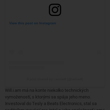
View this post on Instagram
A post shared by i.am/will (@iamwill)
Will.i.am má na konte niekoľko technických
vymožeností, s ktorými sa spája jeho meno.
Investoval do Tesly a Beats Electronics, stal sa