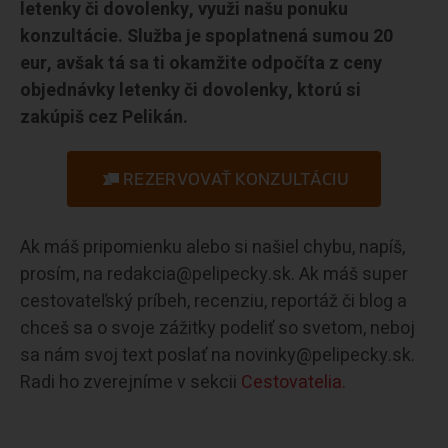
letenky či dovolenky, využi našu ponuku
konzultácie. Služba je spoplatnená sumou 20
eur, avšak tá sa ti okamžite odpočíta z ceny
objednávky letenky či dovolenky, ktorú si
zakúpiš cez Pelikán.
REZERVOVAŤ KONZULTÁCIU
Ak máš pripomienku alebo si našiel chybu, napíš,
prosím, na redakcia@pelipecky.sk. Ak máš super
cestovateľský príbeh, recenziu, reportáž či blog a
chceš sa o svoje zážitky podeliť so svetom, neboj
sa nám svoj text poslať na novinky@pelipecky.sk.
Radi ho zverejníme v sekcii
Cestovatelia.