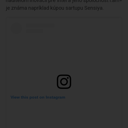
riaditeľom inovácií pre Intel a jeho spoločnosť i.am+
je známa napríklad kúpou sartupu Sensiya.
View this post on Instagram