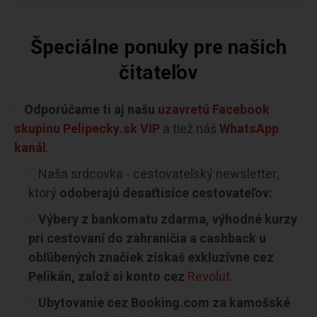
Špeciálne ponuky pre našich
čitateľov
Odporúčame ti aj našu
uzavretú Facebook
skupinu Pelipecky.sk VIP
a tiež náš
WhatsApp
kanál
.
Naša srdcovka - cestovateľský newsletter,
ktorý
odoberajú desaťtisíce cestovateľov:
Výbery z bankomatu zdarma, výhodné kurzy
pri cestovaní do zahraničia a cashback u
obľúbených značiek získaš exkluzívne cez
Pelikán, založ si konto cez
Revolut
.
Ubytovanie cez Booking.com za kamošské