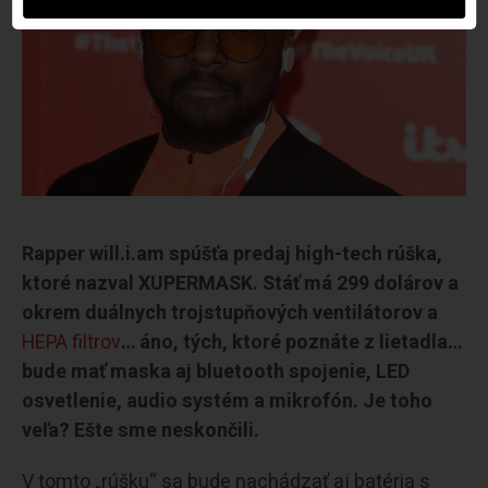
Rapper will.i.am spúšťa predaj high-tech rúška,
ktoré nazval XUPERMASK. Stáť má 299 dolárov a
okrem duálnych trojstupňových ventilátorov a
HEPA filtrov
… áno, tých, ktoré poznáte z lietadla…
bude mať maska aj bluetooth spojenie, LED
osvetlenie, audio systém a mikrofón. Je toho
veľa? Ešte sme neskončili.
V tomto „rúšku“ sa bude nachádzať aj batéria s