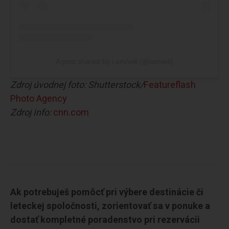
A post shared by i.am/will (@iamwill)
Zdroj úvodnej foto: Shutterstock/
Featureflash
Photo Agency
Zdroj info:
cnn.com
Ak potrebuješ pomôcť pri výbere destinácie či
leteckej spoločnosti, zorientovať sa v ponuke a
dostať kompletné poradenstvo pri rezervácii