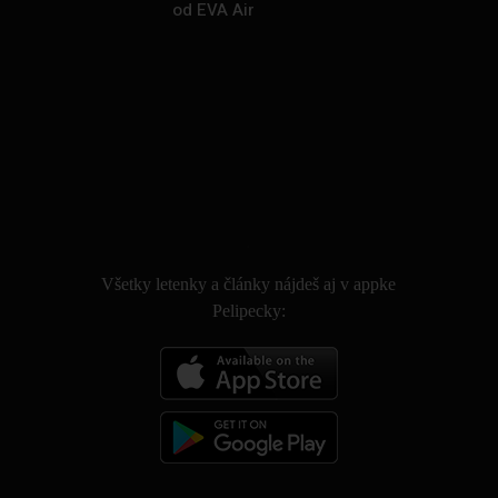
od EVA Air
.
Všetky letenky a články nájdeš aj v appke
Pelipecky: