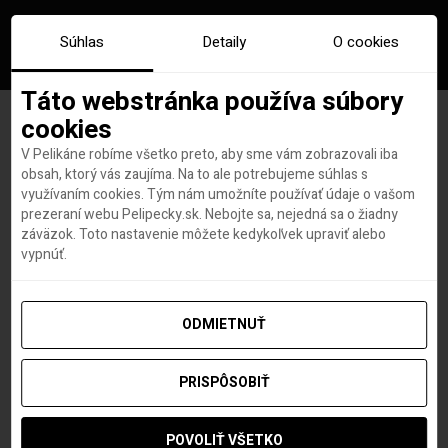
Súhlas
Detaily
O cookies
Táto webstránka používa súbory
cookies
V Pelikáne robíme všetko preto, aby sme vám zobrazovali iba
Ďalší veľký návrat! Qatar
obsah, ktorý vás zaujíma. Na to ale potrebujeme súhlas s
využívaním cookies. Tým nám umožníte používať údaje o vašom
Airways chcú v júni spustiť 52
prezeraní webu Pelipecky.sk. Nebojte sa, nejedná sa o žiadny
záväzok. Toto nastavenie môžete kedykoľvek upraviť alebo
destinácií
vypnúť.
ODMIETNUŤ
Roland Regely
autor
7. MÁJA 2020
PRISPÔSOBIŤ
POVOLIŤ VŠETKO