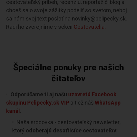
cestovateľský príbeh, recenziu, reportáž či blog a
chceš sa o svoje zážitky podeliť so svetom, neboj
sa nám svoj text poslať na novinky@pelipecky.sk.
Radi ho zverejníme v sekcii
Cestovatelia.
Špeciálne ponuky pre našich
čitateľov
Odporúčame ti aj našu
uzavretú Facebook
skupinu Pelipecky.sk VIP
a tiež náš
WhatsApp
kanál
.
Naša srdcovka - cestovateľský newsletter,
ktorý
odoberajú desaťtisíce cestovateľov: