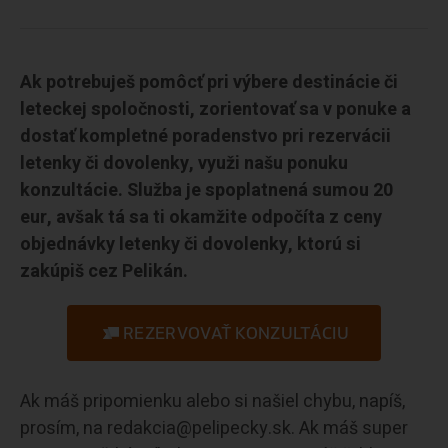
Ak potrebuješ pomôcť pri výbere destinácie či
leteckej spoločnosti, zorientovať sa v ponuke a
dostať kompletné poradenstvo pri rezervácii
letenky či dovolenky, využi našu ponuku
konzultácie. Služba je spoplatnená sumou 20
eur, avšak tá sa ti okamžite odpočíta z ceny
objednávky letenky či dovolenky, ktorú si
zakúpiš cez Pelikán.
REZERVOVAŤ KONZULTÁCIU
Ak máš pripomienku alebo si našiel chybu, napíš,
prosím, na redakcia@pelipecky.sk. Ak máš super