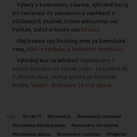
Výbery z bankomatu zdarma, výhodné kurzy
pri cestovaní do zahraničia a cashback u
obľúbených značiek získaš exkluzívne cez
Pelikán, založ si konto cez
Revolut
.
Ubytovanie cez Booking.com za kamošské
ceny,
klikni a vyhľadaj si konkrétnu destináciu.
Výhodný bus na letisko?
Odporúčame ti
našich kamošov zo Slovak Lines - bezplatná Wi-
Fi, klimatizácia, nástup priamo pri termináli
letiska,
Viedeň - Bratislava 24-krát denne.
Tagy:
covid-19
koronavirus
koronavirus cestovanie
koronavirus letecka doprava
koronavirus obmedzenia
koronavirus situacia
koronavirus v zahranici
Pelipecka