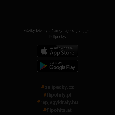
.
Všetky letenky a články nájdeš aj v appke
Pelipecky:
#
pelipecky.cz
#
flipohity.pl
#
repjegykiraly.hu
#
flipohits.at