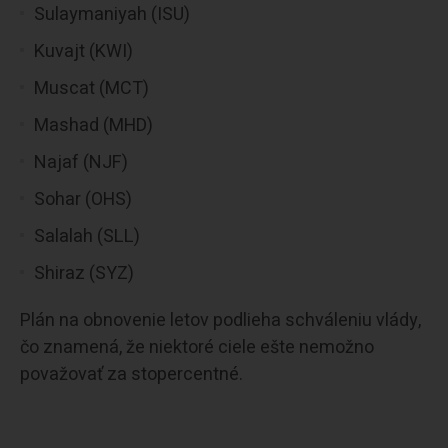
Sulaymaniyah (ISU)
Kuvajt (KWI)
Muscat (MCT)
Mashad (MHD)
Najaf (NJF)
Sohar (OHS)
Salalah (SLL)
Shiraz (SYZ)
Plán na obnovenie letov podlieha schváleniu vlády,
čo znamená, že niektoré ciele ešte nemožno
považovať za stopercentné.