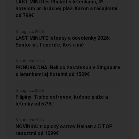
LAST MINUTE: Phuket s letenkami, 4*
hotelom pri krásnej pláži Karon a raňajkami
od 799€
6. augusta 2026
LAST MINUTE letenky a dovolenky 2026:
Santorini, Tenerife, Kos a iné
5. augusta 2026
PONUKA DŇA: Bali so zastávkou v Singapure
s letenkami aj hotelmi od 1509€
5. augusta 2026
Filipíny: Tisíce ostrovov, krásne pláže a
letenky od 579€!
5. augusta 2026
NOVINKA: tropický ostrov Hainan s 5 TOP
rezortmi od 1099€