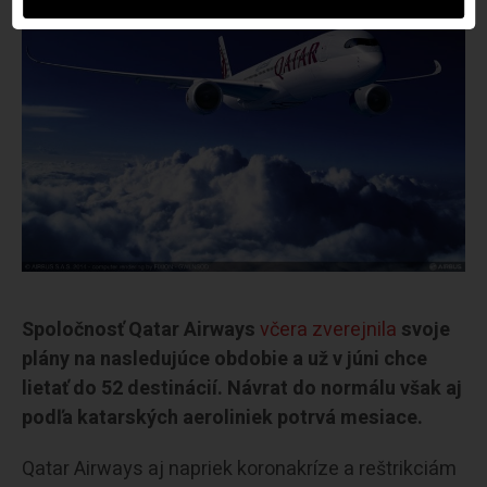
Spoločnosť Qatar Airways
včera zverejnila
svoje
plány na nasledujúce obdobie a už v júni chce
lietať do 52 destinácií. Návrat do normálu však aj
podľa katarských aeroliniek potrvá mesiace.
Qatar Airways aj napriek koronakríze a reštrikciám