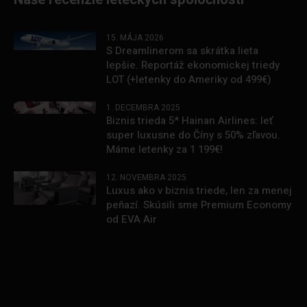
15. MÁJA 2026
S Dreamlinerom sa skrátka lieta
lepšie. Reportáž ekonomickej triedy
LOT (+letenky do Ameriky od 499€)
1. DECEMBRA 2025
Biznis trieda 5* Hainan Airlines: leť
super luxusne do Číny s 50% zľavou.
Máme letenky za 1 199€!
12. NOVEMBRA 2025
Luxus ako v biznis triede, len za menej
peňazí. Skúsili sme Premium Economy
od EVA Air