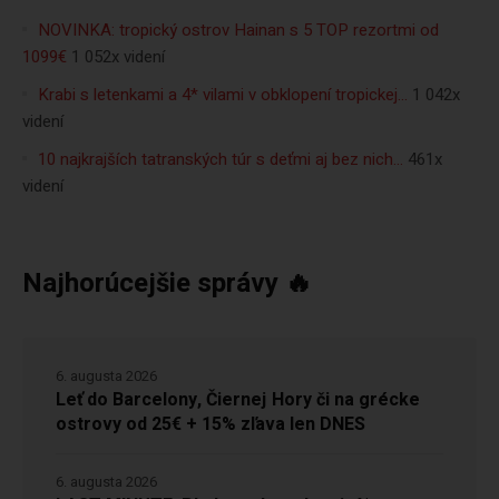
NOVINKA: tropický ostrov Hainan s 5 TOP rezortmi od
1099€
1 052x videní
Krabi s letenkami a 4* vilami v obklopení tropickej…
1 042x
videní
10 najkrajších tatranských túr s deťmi aj bez nich…
461x
videní
Najhorúcejšie správy 🔥
6. augusta 2026
Leť do Barcelony, Čiernej Hory či na grécke
ostrovy od 25€ + 15% zľava len DNES
6. augusta 2026