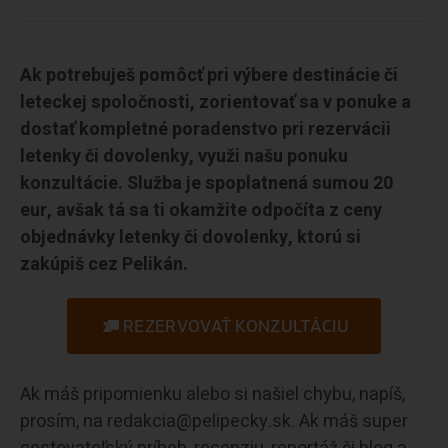
Ak potrebuješ pomôcť pri výbere destinácie či
leteckej spoločnosti, zorientovať sa v ponuke a
dostať kompletné poradenstvo pri rezervácii
letenky či dovolenky, využi našu ponuku
konzultácie. Služba je spoplatnená sumou 20
eur, avšak tá sa ti okamžite odpočíta z ceny
objednávky letenky či dovolenky, ktorú si
zakúpiš cez Pelikán.
REZERVOVAŤ KONZULTÁCIU
Ak máš pripomienku alebo si našiel chybu, napíš,
prosím, na redakcia@pelipecky.sk. Ak máš super