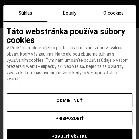
Súhlas
Detaily
O cookies
Táto webstránka používa súbory
cookies
V Pelikáne robíme všetko preto, aby sme vám zobrazovali iba
Qatar Airways zachraňujú
obsah, ktorý vás zaujíma. Na to ale potrebujeme súhlas s
využívaním cookies. Tým nám umožníte používať údaje o vašom
aerolinky LATAM. Požičajú im
prezeraní webu Pelipecky.sk. Nebojte sa, nejedná sa o žiadny
záväzok. Toto nastavenie môžete kedykoľvek upraviť alebo
takmer miliardu
vypnúť.
ODMIETNUŤ
Roland Regely
autor
1. JÚLA 2020
PRISPÔSOBIŤ
POVOLIŤ VŠETKO