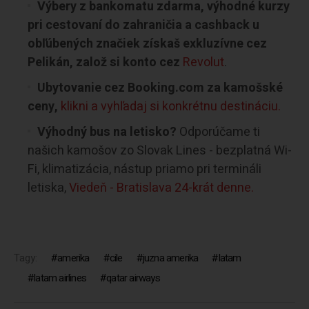
Výbery z bankomatu zdarma, výhodné kurzy
pri cestovaní do zahraničia a cashback u
obľúbených značiek získaš exkluzívne cez
Pelikán, založ si konto cez
Revolut
.
Ubytovanie cez Booking.com za kamošské
ceny,
klikni a vyhľadaj si konkrétnu destináciu.
Výhodný bus na letisko?
Odporúčame ti
našich kamošov zo Slovak Lines - bezplatná Wi-
Fi, klimatizácia, nástup priamo pri termináli
letiska,
Viedeň - Bratislava 24-krát denne.
Tagy:
amerika
cile
juzna amerika
latam
latam airlines
qatar airways