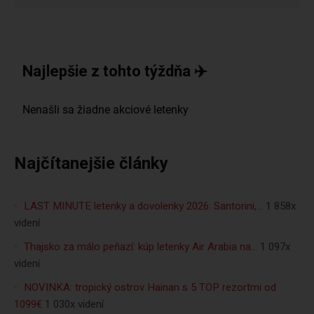
Najlepšie z tohto týždňa ✈️
Najčítanejšie články
LAST MINUTE letenky a dovolenky 2026: Santorini,…
1 858x
videní
Thajsko za málo peňazí: kúp letenky Air Arabia na…
1 097x
videní
NOVINKA: tropický ostrov Hainan s 5 TOP rezortmi od
1099€
1 030x videní