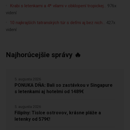
Krabi s letenkami a 4* vilami v obklopení tropickej…
976x
videní
10 najkrajších tatranských túr s deťmi aj bez nich…
427x
videní
Najhorúcejšie správy 🔥
5. augusta 2026
PONUKA DŇA: Bali so zastávkou v Singapure
s letenkami aj hotelmi od 1489€
5. augusta 2026
Filipíny: Tisíce ostrovov, krásne pláže a
letenky od 579€!