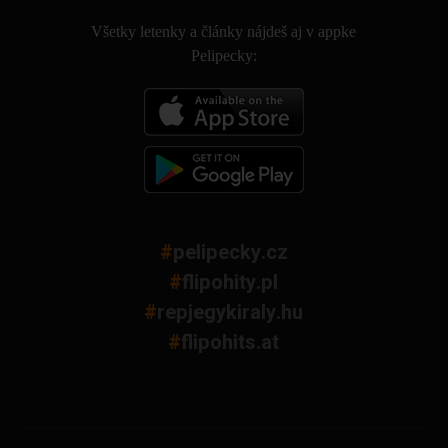
Všetky letenky a články nájdeš aj v appke
Pelipecky:
#
pelipecky.cz
#
flipohity.pl
#
repjegykiraly.hu
#
flipohits.at