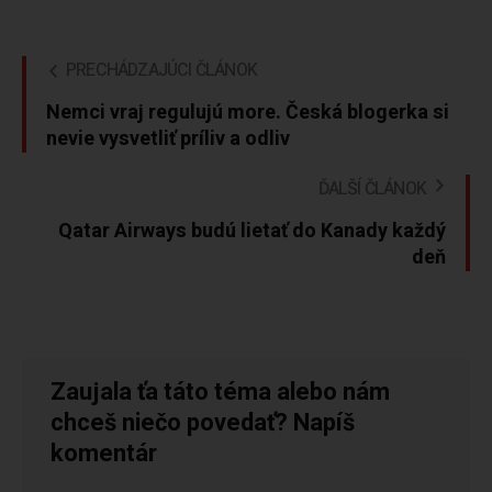
PRECHÁDZAJÚCI ČLÁNOK
Nemci vraj regulujú more. Česká blogerka si
nevie vysvetliť príliv a odliv
ĎALŠÍ ČLÁNOK
Qatar Airways budú lietať do Kanady každý
deň
Zaujala ťa táto téma alebo nám
chceš niečo povedať? Napíš
komentár