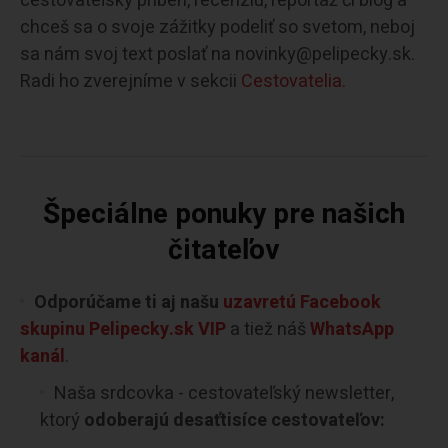
cestovateľský príbeh, recenziu, reportáž či blog a
chceš sa o svoje zážitky podeliť so svetom, neboj
sa nám svoj text poslať na novinky@pelipecky.sk.
Radi ho zverejníme v sekcii
Cestovatelia.
Špeciálne ponuky pre našich
čitateľov
Odporúčame ti aj našu
uzavretú Facebook
skupinu Pelipecky.sk VIP
a tiež náš
WhatsApp
kanál
.
Naša srdcovka - cestovateľský newsletter,
ktorý
odoberajú desaťtisíce cestovateľov: