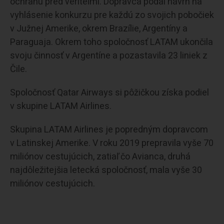
ochranu pred veriteľmi. Dopravca podal návrh na
vyhlásenie konkurzu pre každú zo svojich pobočiek
v Južnej Amerike, okrem Brazílie, Argentíny a
Paraguaja. Okrem toho spoločnosť LATAM ukončila
svoju činnosť v Argentíne a pozastavila 23 liniek z
Čile.
Spoločnosť Qatar Airways si pôžičkou získa podiel
v skupine LATAM Airlines.
Skupina LATAM Airlines je popredným dopravcom
v Latinskej Amerike. V roku 2019 prepravila vyše 70
miliónov cestujúcich, zatiaľ čo Avianca, druhá
najdôležitejšia letecká spoločnosť, mala vyše 30
miliónov cestujúcich.