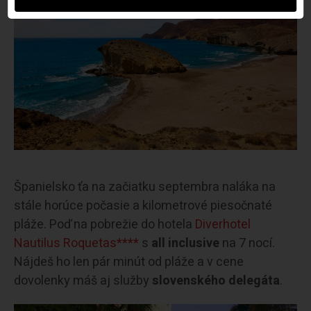
Španielsko ťa na začiatku septembra naláka na
stále horúce počasie a kilometrové piesočnaté
pláže. Poď na pobrežie do hotela
Diverhotel
Nautilus Roquetas****
s
all inclusive
na 7 nocí.
Nájdeš ho len pár minút od pláže a v cene
dovolenky máš aj služby
slovenského delegáta
.