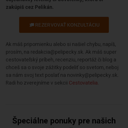
zakúpiš cez Pelikán.
REZERVOVAŤ KONZULTÁCIU
Ak máš pripomienku alebo si našiel chybu, napíš,
prosím, na redakcia@pelipecky.sk. Ak máš super
cestovateľský príbeh, recenziu, reportáž či blog a
chceš sa o svoje zážitky podeliť so svetom, neboj
sa nám svoj text poslať na novinky@pelipecky.sk.
Radi ho zverejníme v sekcii
Cestovatelia.
Špeciálne ponuky pre našich