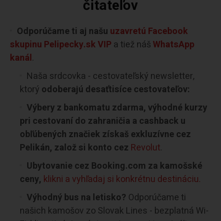
čitateľov
Odporúčame ti aj našu
uzavretú Facebook
skupinu Pelipecky.sk VIP
a tiež náš
WhatsApp
kanál
.
Naša srdcovka - cestovateľský newsletter,
ktorý
odoberajú desaťtisíce cestovateľov:
Výbery z bankomatu zdarma, výhodné kurzy
pri cestovaní do zahraničia a cashback u
obľúbených značiek získaš exkluzívne cez
Pelikán, založ si konto cez
Revolut
.
Ubytovanie cez Booking.com za kamošské
ceny,
klikni a vyhľadaj si konkrétnu destináciu.
Výhodný bus na letisko?
Odporúčame ti
našich kamošov zo Slovak Lines - bezplatná Wi-