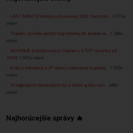
LAST MINUTE letenky a dovolenky 2026: Santorini,…
2 015x
videní
Thajsko za málo peňazí: kúp letenky Air Arabia na…
1 288x
videní
NOVINKA: tropický ostrov Hainan s 5 TOP rezortmi od
1099€
1 047x videní
Krabi s letenkami a 4* vilami v obklopení tropickej…
1 035x
videní
10 najkrajších tatranských túr s deťmi aj bez nich…
448x
videní
Najhorúcejšie správy 🔥