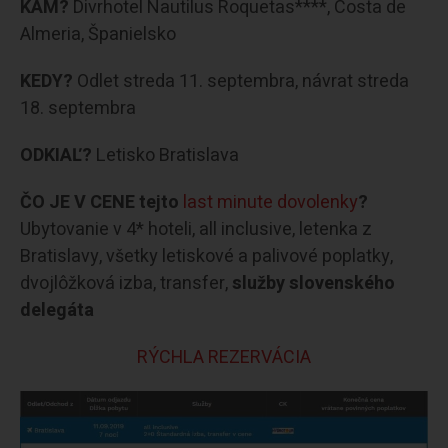
KAM?
Divrhotel Nautilus Roquetas****, Costa de
Almeria, Španielsko
KEDY?
Odlet streda 11. septembra, návrat streda
18. septembra
ODKIAĽ?
Letisko Bratislava
ČO JE V CENE tejto
last minute dovolenky
?
Ubytovanie v 4* hoteli, all inclusive, letenka z
Bratislavy, všetky letiskové a palivové poplatky,
dvojlôžková izba, transfer,
služby slovenského
delegáta
RÝCHLA REZERVÁCIA