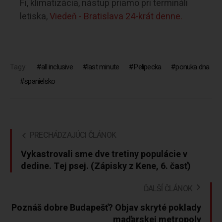
Fi, klimatizácia, nástup priamo pri termináli
letiska,
Viedeň - Bratislava 24-krát denne.
Tagy:
all inclusive
last minute
Pelipecka
ponuka dna
spanielsko
PRECHÁDZAJÚCI ČLÁNOK
Vykastrovali sme dve tretiny populácie v
dedine. Tej psej. (Zápisky z Kene, 6. časť)
ĎALŠÍ ČLÁNOK
Poznáš dobre Budapešť? Objav skryté poklady
maďarskej metropoly