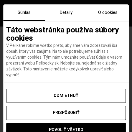
Súhlas
Detaily
O cookies
Táto webstránka používa súbory
cookies
V Pelikáne robíme všetko preto, aby sme vám zobrazovali iba
PONUKA DŇA: Last Minute v
obsah, ktorý vás zaujíma. Na to ale potrebujeme súhlas s
využívaním cookies. Tým nám umožníte používať údaje o vašom
Španielsku s all inclusive už
prezeraní webu Pelipecky.sk. Nebojte sa, nejedná sa o žiadny
záväzok. Toto nastavenie môžete kedykoľvek upraviť alebo
za 518€
vypnúť.
ODMIETNUŤ
Michal Havel
autor
5. SEPTEMBRA 2019
PRISPÔSOBIŤ
POVOLIŤ VŠETKO