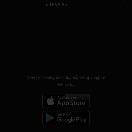
od EVA Air
.
Všetky letenky a články nájdeš aj v appke
Pelipecky: