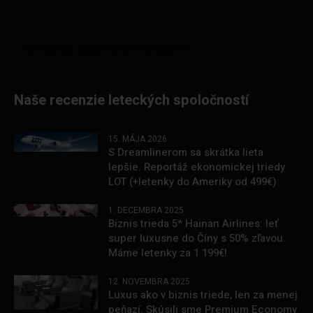
Naše recenzie leteckých spoločností
15. MÁJA 2026
S Dreamlinerom sa skrátka lieta
lepšie. Reportáž ekonomickej triedy
LOT (+letenky do Ameriky od 499€)
1. DECEMBRA 2025
Biznis trieda 5* Hainan Airlines: leť
super luxusne do Číny s 50% zľavou.
Máme letenky za 1 199€!
12. NOVEMBRA 2025
Luxus ako v biznis triede, len za menej
peňazí. Skúsili sme Premium Economy