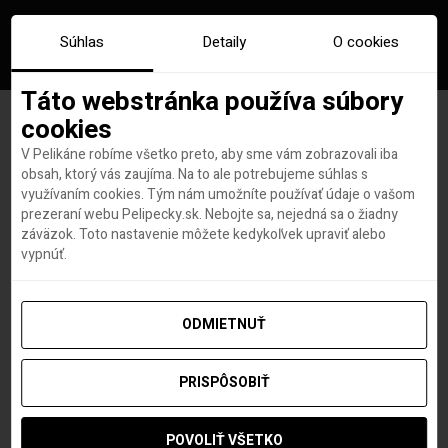
Súhlas
Detaily
O cookies
Táto webstránka používa súbory
cookies
V Pelikáne robíme všetko preto, aby sme vám zobrazovali iba
PONUKA DŇA: 4* all inclusive
obsah, ktorý vás zaujíma. Na to ale potrebujeme súhlas s
využívaním cookies. Tým nám umožníte používať údaje o vašom
Albánsko s letenkami,
prezeraní webu Pelipecky.sk. Nebojte sa, nejedná sa o žiadny
záväzok. Toto nastavenie môžete kedykoľvek upraviť alebo
hotelom a súkromnu plážou
vypnúť.
za 566€!
ODMIETNUŤ
PRISPÔSOBIŤ
Roland Regely
autor
26. JÚLA 2024
POVOLIŤ VŠETKO