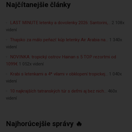
Najčítanejšie články
LAST MINUTE letenky a dovolenky 2026: Santorini,…
2 108x
videní
Thajsko za málo peňazí: kúp letenky Air Arabia na…
1 340x
videní
NOVINKA: tropický ostrov Hainan s 5 TOP rezortmi od
1099€
1 052x videní
Krabi s letenkami a 4* vilami v obklopení tropickej…
1 040x
videní
10 najkrajších tatranských túr s deťmi aj bez nich…
460x
videní
Najhorúcejšie správy 🔥