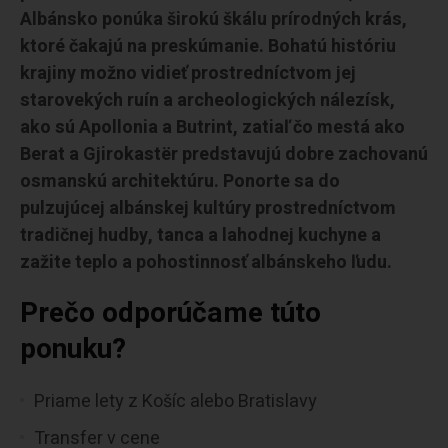
Albánsko ponúka širokú škálu prírodných krás,
ktoré čakajú na preskúmanie. Bohatú históriu
krajiny možno vidieť prostredníctvom jej
starovekých ruín a archeologických nálezísk,
ako sú Apollonia a Butrint, zatiaľ čo mestá ako
Berat a Gjirokastër predstavujú dobre zachovanú
osmanskú architektúru. Ponorte sa do
pulzujúcej albánskej kultúry prostredníctvom
tradičnej hudby, tanca a lahodnej kuchyne a
zažite teplo a pohostinnosť albánskeho ľudu.
Prečo odporúčame túto
ponuku?
Priame lety z Košíc alebo Bratislavy
Transfer v cene