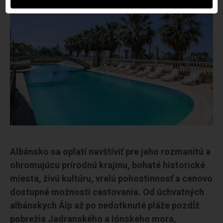
Albánsko sa oplatí navštíviť pre jeho rozmanitú a
ohromujúcu prírodnú krajinu, bohaté historické
miesta, živú kultúru, vrelú pohostinnosť a cenovo
dostupné možnosti cestovania. Od úchvatných
albánskych Álp až po nedotknuté pláže pozdĺž
pobrežia Jadranského a Iónskeho mora,