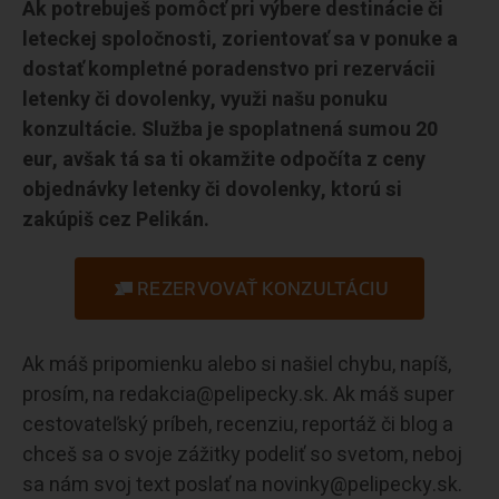
Ak potrebuješ pomôcť pri výbere destinácie či
leteckej spoločnosti, zorientovať sa v ponuke a
dostať kompletné poradenstvo pri rezervácii
letenky či dovolenky, využi našu ponuku
konzultácie. Služba je spoplatnená sumou 20
eur, avšak tá sa ti okamžite odpočíta z ceny
objednávky letenky či dovolenky, ktorú si
zakúpiš cez Pelikán.
REZERVOVAŤ KONZULTÁCIU
Ak máš pripomienku alebo si našiel chybu, napíš,
prosím, na redakcia@pelipecky.sk. Ak máš super
cestovateľský príbeh, recenziu, reportáž či blog a
chceš sa o svoje zážitky podeliť so svetom, neboj
sa nám svoj text poslať na novinky@pelipecky.sk.