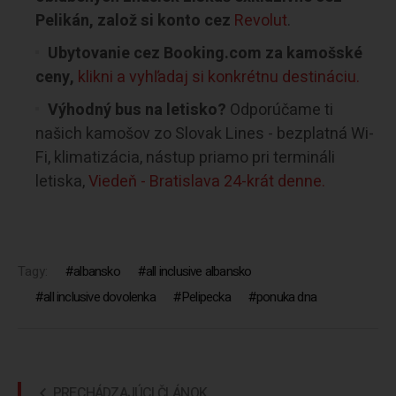
Pelikán, založ si konto cez
Revolut
.
Ubytovanie cez Booking.com za kamošské
ceny,
klikni a vyhľadaj si konkrétnu destináciu.
Výhodný bus na letisko?
Odporúčame ti
našich kamošov zo Slovak Lines - bezplatná Wi-
Fi, klimatizácia, nástup priamo pri termináli
letiska,
Viedeň - Bratislava 24-krát denne.
Tagy:
albansko
all inclusive albansko
all inclusive dovolenka
Pelipecka
ponuka dna
PRECHÁDZAJÚCI ČLÁNOK