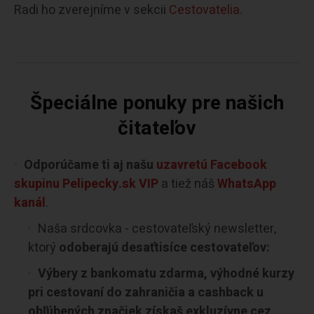
Radi ho zverejníme v sekcii
Cestovatelia.
Špeciálne ponuky pre našich
čitateľov
Odporúčame ti aj našu
uzavretú Facebook
skupinu Pelipecky.sk VIP
a tiež náš
WhatsApp
kanál
.
Naša srdcovka - cestovateľský newsletter,
ktorý
odoberajú desaťtisíce cestovateľov:
Výbery z bankomatu zdarma, výhodné kurzy
pri cestovaní do zahraničia a cashback u
obľúbených značiek získaš exkluzívne cez