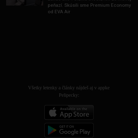
peňazí. Skúsili sme Premium Economy
od EVA Air
.
Všetky letenky a články nájdeš aj v appke
Pelipecky: