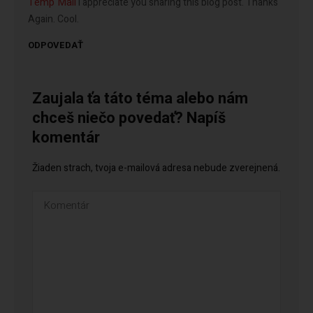
Temp Mail
I appreciate you sharing this blog post. Thanks
Again. Cool.
ODPOVEDAŤ
Zaujala ťa táto téma alebo nám
chceš niečo povedať? Napíš
komentár
Žiaden strach, tvoja e-mailová adresa nebude zverejnená.