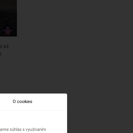
a až
é
O cookies
ujeme súhlas s využívaním