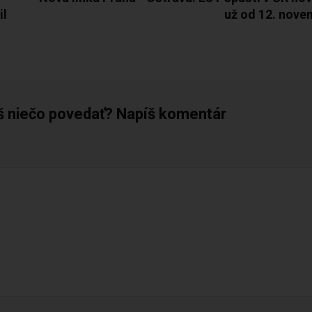
il
už od 12. nove
š niečo povedať? Napíš komentár