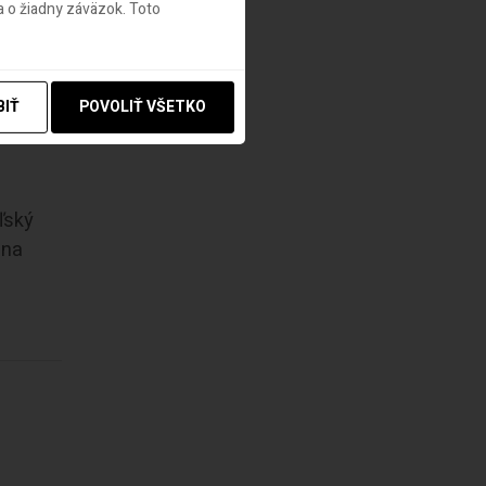
 o žiadny záväzok. Toto
rú si
BIŤ
POVOLIŤ VŠETKO
ľský
 na