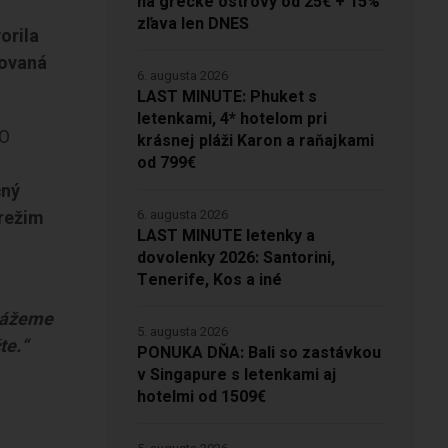
na grécke ostrovy od 25€ + 15%
zľava len DNES
orila
kovaná
6. augusta 2026
LAST MINUTE: Phuket s
letenkami, 4* hotelom pri
 O
krásnej pláži Karon a raňajkami
od 799€
čný
 režim
6. augusta 2026
LAST MINUTE letenky a
dovolenky 2026: Santorini,
Tenerife, Kos a iné
okážeme
5. augusta 2026
te.“
PONUKA DŇA: Bali so zastávkou
v Singapure s letenkami aj
hotelmi od 1509€