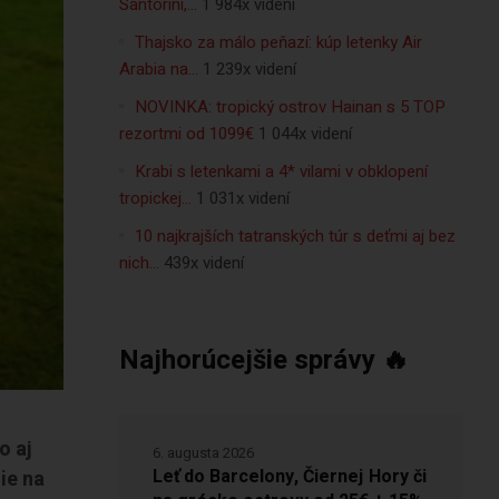
Santorini,…
1 984x videní
Thajsko za málo peňazí: kúp letenky Air
Arabia na…
1 239x videní
NOVINKA: tropický ostrov Hainan s 5 TOP
rezortmi od 1099€
1 044x videní
Krabi s letenkami a 4* vilami v obklopení
tropickej…
1 031x videní
10 najkrajších tatranských túr s deťmi aj bez
nich…
439x videní
Najhorúcejšie správy 🔥
o aj
6. augusta 2026
Leť do Barcelony, Čiernej Hory či
ie na