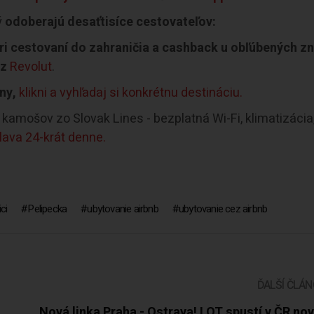
ý
odoberajú desaťtisíce cestovateľov:
i cestovaní do zahraničia a cashback u obľúbených z
ez
Revolut
.
ny,
klikni a vyhľadaj si konkrétnu destináciu.
kamošov zo Slovak Lines - bezplatná Wi-Fi, klimatizácia
slava 24-krát denne.
ci
Pelipecka
ubytovanie airbnb
ubytovanie cez airbnb
ĎALŠÍ ČLÁ
Nová linka Praha - Ostrava! LOT spustí v ČR no