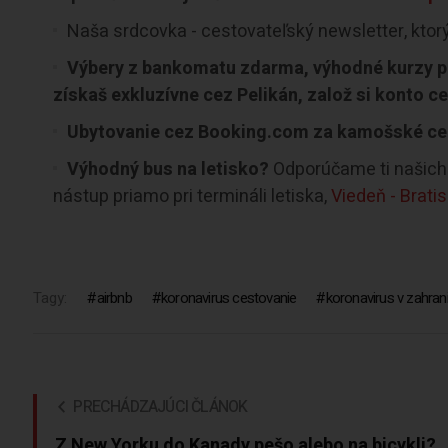
Naša srdcovka - cestovateľský newsletter, ktor
Výbery z bankomatu zdarma, výhodné kurzy pr
získaš exkluzívne cez Pelikán, založ si konto c
Ubytovanie cez Booking.com za kamošské ce
Výhodný bus na letisko?
Odporúčame ti našich 
nástup priamo pri termináli letiska,
Viedeň - Brati
Tagy:
airbnb
koronavirus cestovanie
koronavirus v zahrani
PRECHÁDZAJÚCI ČLÁNOK
Z New Yorku do Kanady pešo alebo na bicykli?