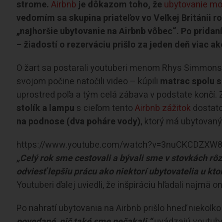
strome.
Airbnb
je dôkazom toho, že
ubytovanie mo
vedomím sa skupina priateľov vo Veľkej Británii r
„najhoršie ubytovanie na Airbnb vôbec“. Po pridan
– žiadostí o rezerváciu prišlo za jeden deň viac ak
O žart sa postarali youtuberi menom Rhys Simmo
svojom počine natočili video – kúpili
matrac spolu s
uprostred poľa a tým celá zábava v podstate končí. Z
stolík a lampu
s cieľom tento
Airbnb zážitok
dostato
na podnose (dva poháre vody)
, ktorý má ubytovaný
https://www.youtube.com/watch?v=3nuCKCDZXW8&
„Celý rok sme cestovali a bývali sme v stovkách r
odviesť lepšiu prácu ako niektorí ubytovatelia u kt
Youtuberi ďalej uviedli, že inšpiráciu hľadali najmä o
Po nahratí ubytovania na Airbnb prišlo hneď niekoľk
povedané, nič také sme nečakali,“
uvádzajú youtube