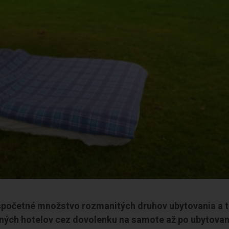
spočetné množstvo rozmanitých druhov ubytovania a t
sných hotelov cez dovolenku na samote až po ubytovan