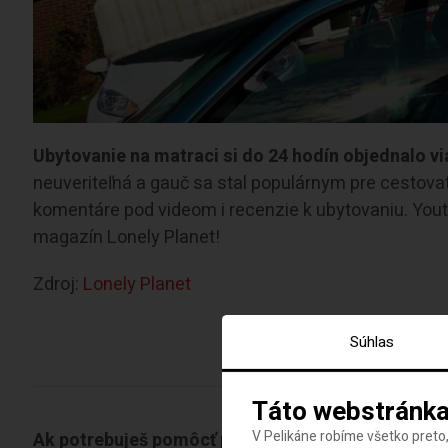
Ubytovanie na matraci si do 24 hodín objednalo vi
neuveriteľná a gauč sa stal populárnym pre cestova
komentáre pod videom i recenzie k ubytovaniu. Yout
magazín Lonely Planet!
Zdroj:
Lonely Planet
Súhlas
Táto webstránka
V Pelikáne robíme všetko preto,
Ak potrebuješ pomôcť pri výbere destinácie či let