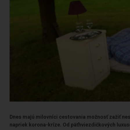
Dnes majú milovníci cestovania možnosť zažiť ne
napriek korona-kríze. Od päťhviezdičkových luxu