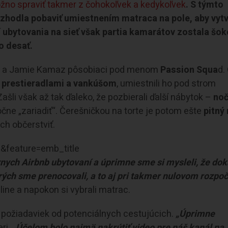
žno spraviť takmer z čohokoľvek a kedykoľvek
. S týmto
ozhodla pobaviť umiestnením matraca na pole, aby vytv
í ubytovania na sieť však partia kamarátov zostala šo
o desať.
ns a Jamie Kamaz pôsobiaci pod menom
Passion Squa
d.
 prestieradlami a vankúšom
, umiestnili ho pod strom
ašli však až tak ďaleko, že pozbierali ďalší nábytok –
no
čne „zariadiť“. Čerešničkou na torte je potom ešte
pitný
ch občerstviť.
feature=emb_title
ôznych Airbnb ubytovaní a úprimne sme si mysleli, že d
orých sme prenocovali, a to aj pri takmer nulovom rozpoč
nline a napokon si vybrali matrac.
o požiadaviek od potenciálnych cestujúcich.
„Úprimne
ri.
„Účelom bolo najmä nakrútiť video pre náš kanál na