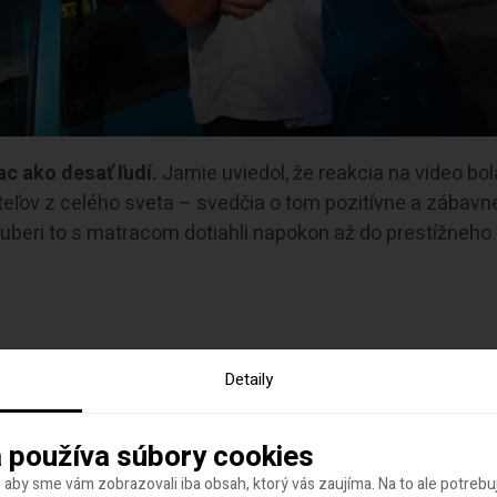
ac ako desať ľudí.
Jamie uviedol, že reakcia na video bol
teľov z celého sveta – svedčia o tom pozitívne a zábavn
uberi to s matracom dotiahli napokon až do prestížneho
Detaily
 používa súbory cookies
 aby sme vám zobrazovali iba obsah, ktorý vás zaujíma. Na to ale potreb
eckej spoločnosti, zorientovať sa v ponuke a dostať