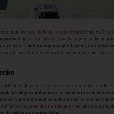
zorte bude asi nad
Multicity letenkami
krútiť hlavou. Prav
en piatok
a dnes vám šikovní travel dizajnéri vedia priprav
a, no hlavne –
budete odpadávať od úžasu, čo všetko s
 návrate si už budete plánovať novú kombináciu. Prečo j
lenke
e. Multicity dovolenka začína už nástupom do lietadla –
ných leteckých spoločností
so
špičkovými službami n
opover viete natiahnuť na niekoľko dní
a spoznať naprí
 stihnúť aj za
jeden deň na Taiwane
viac, ako ste si mysle
om do ďalšej a pokojne ďalšej
.