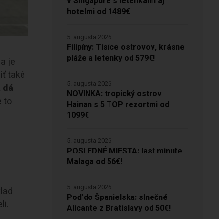
v Singapure s letenkami aj
hotelmi od 1489€
5. augusta 2026
Filipíny: Tisíce ostrovov, krásne
pláže a letenky od 579€!
da je
iť také
5. augusta 2026
a dá
NOVINKA: tropický ostrov
e to
Hainan s 5 TOP rezortmi od
1099€
5. augusta 2026
POSLEDNÉ MIESTA: last minute
Malaga od 56€!
a
5. augusta 2026
klad
Poď do Španielska: slnečné
li.
Alicante z Bratislavy od 50€!