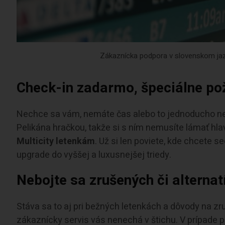
Zákaznícka podpora v slovenskom jazy
Check-in zadarmo, špeciálne po
Nechce sa vám, nemáte čas alebo to jednoducho ne
Pelikána hračkou, takže si s ním nemusíte lámať hlav
Multicity letenkám
. Už si len poviete, kde chcete s
upgrade do vyššej a luxusnejšej triedy.
Nebojte sa zrušených či alternat
Stáva sa to aj pri bežných letenkách a dôvody na zru
zákaznícky servis vás nenechá v štichu. V prípade 