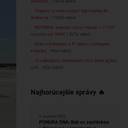
Santorini,…
1 825x videní
Thajsko za málo peňazí: kúp letenky Air
Arabia na…
1 092x videní
NOVINKA: tropický ostrov Hainan s 5 TOP
rezortmi od 1099€
1 027x videní
Krabi s letenkami a 4* vilami v obklopení
tropickej…
960x videní
10 najkrajších tatranských túr s deťmi aj bez
nich…
422x videní
Najhorúcejšie správy 🔥
5. augusta 2026
PONUKA DŇA: Bali so zastávkou