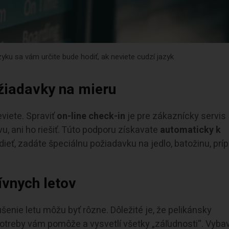
ku sa vám určite bude hodiť, ak neviete cudzí jazyk
žiadavky na mieru
viete. Spraviť
on-line check-in
je pre zákaznícky servis
u, ani ho riešiť. Túto podporu získavate
automaticky k
edieť, zadáte špeciálnu požiadavku na jedlo, batožinu, pr
ívnych letov
šenie letu môžu byť rôzne. Dôležité je, že pelikánsky
potreby vám pomôže a vysvetlí všetky „záľudnosti“. Vybav