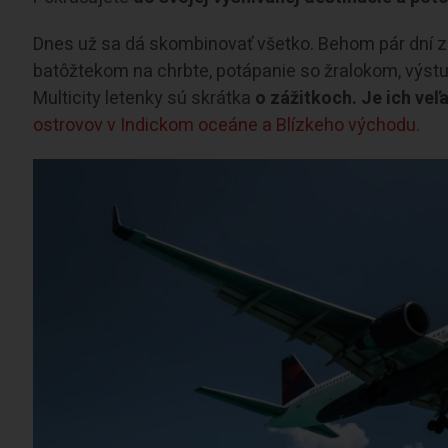
Dnes už sa dá skombinovať všetko. Behom pár dní zaž
batôžtekom na chrbte, potápanie so žralokom, výstup
Multicity letenky sú skrátka
o zážitkoch. Je ich veľ
ostrovov v Indickom oceáne a Blízkeho východu
.