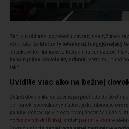
Ten, kto rád trávi dovolenku zavretý dva týždne v re
však taká, že
Multicity letenky už fungujú nejaký t
letenkové kombinácie, z ktorých sa vám zatočí hlav
behom jednej dovolenky stihnúť.
Verte mi, ihneď po
tak?
Uvidíte viac ako na bežnej dovo
Bežná dovolenka sa začína po príchode do destináci
pelikánski špecialisti vyhľadávajú kombinácie
overe
palube
. Pokračuje v prestupovej destinácií, kde si
st
počas dvoch dní Dubaj
, stráviť
pár dní v Katare
alebo
Pokračujete
do svojej vysnívanej destinácie a pot