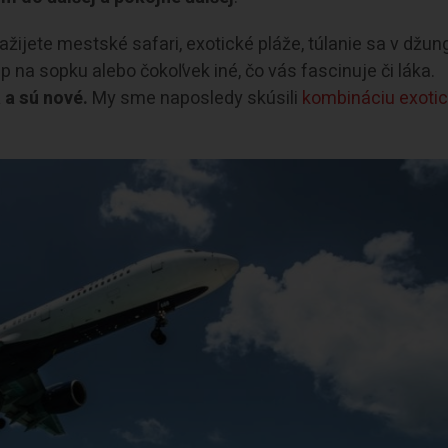
ijete mestské safari, exotické pláže, túlanie sa v džung
 na sopku alebo čokoľvek iné, čo vás fascinuje či láka.
a a sú nové.
My sme naposledy skúsili
kombináciu exoti