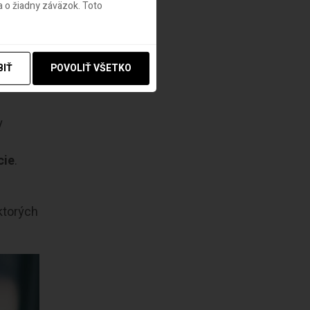
 o žiadny záväzok. Toto
tlivé
kých
BIŤ
POVOLIŤ VŠETKO
y
cie
.
ktorých