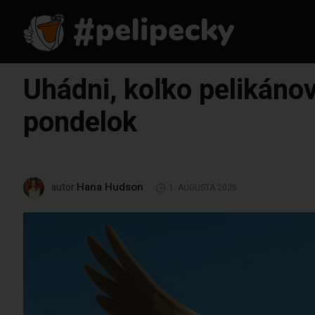
Uhádni, koľko pelikáno
pondelok
Hana Hudson
autor
1. AUGUSTA 2025