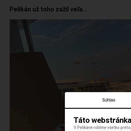
Pelikán už toho zažil veľa…
Súhlas
Táto webstránka
V Pelikáne robíme všetko preto,