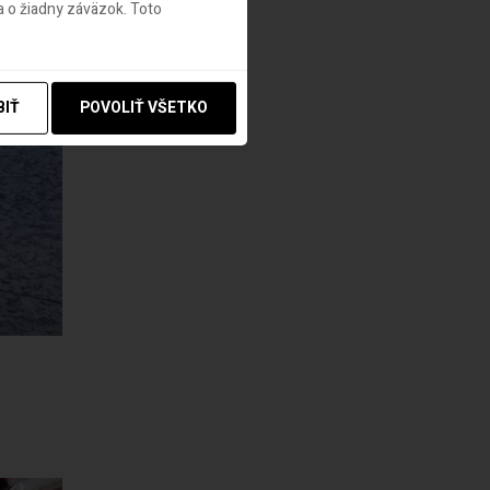
 o žiadny záväzok. Toto
BIŤ
POVOLIŤ VŠETKO