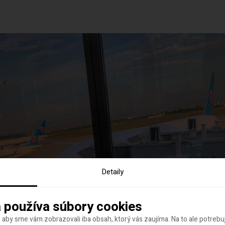
Detaily
 používa súbory cookies
 aby sme vám zobrazovali iba obsah, ktorý vás zaujíma. Na to ale potreb