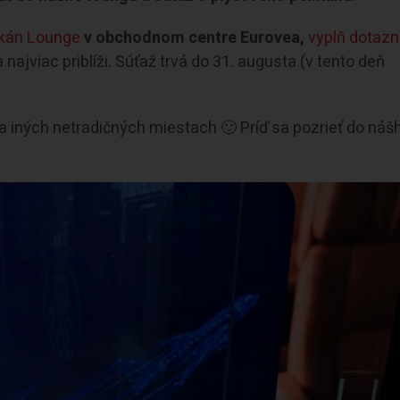
ikán Lounge
v obchodnom centre Eurovea,
vyplň dotazn
najviac priblíži. Súťaž trvá do 31. augusta (v tento deň
 na iných netradičných miestach 🙂 Príď sa pozrieť do náš