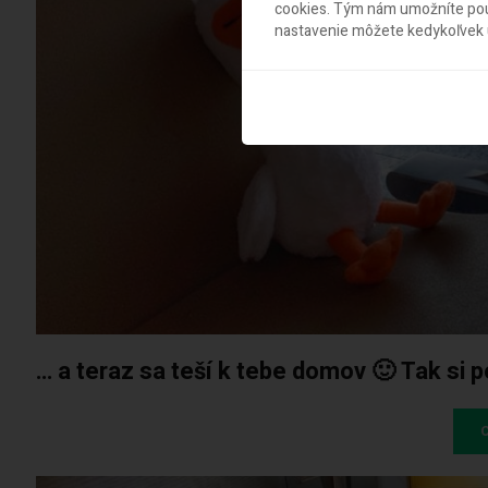
cookies. Tým nám umožníte použ
nastavenie môžete kedykoľvek u
… a teraz sa teší k tebe domov 🙂 Tak si 