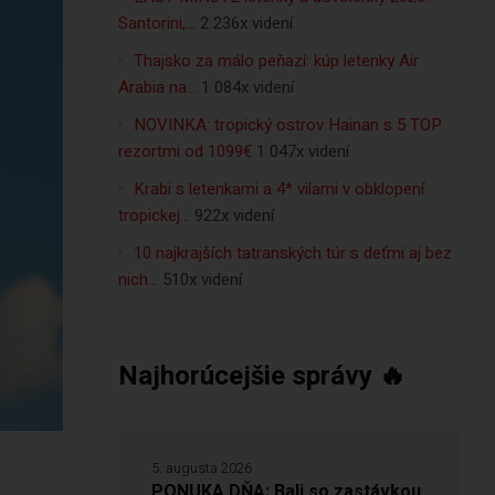
Santorini,…
2 236x videní
Thajsko za málo peňazí: kúp letenky Air
Arabia na…
1 084x videní
NOVINKA: tropický ostrov Hainan s 5 TOP
rezortmi od 1099€
1 047x videní
Krabi s letenkami a 4* vilami v obklopení
tropickej…
922x videní
10 najkrajších tatranských túr s deťmi aj bez
nich…
510x videní
Najhorúcejšie správy 🔥
5. augusta 2026
PONUKA DŇA: Bali so zastávkou