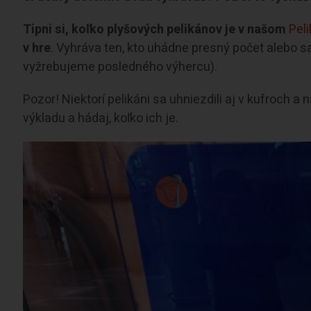
Tipni si, koľko plyšových pelikánov je v našom
Pel
v hre
. Vyhráva ten, kto uhádne presný počet alebo sa 
vyžrebujeme posledného výhercu).
Pozor! Niektorí pelikáni sa uhniezdili aj v kufroch a
výkladu a hádaj, koľko ich je.