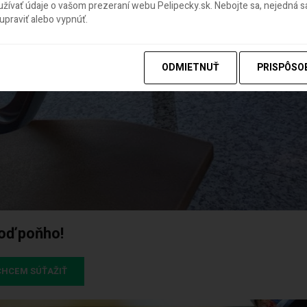
ívať údaje o vašom prezeraní webu Pelipecky.sk. Nebojte sa, nejedná sa
praviť alebo vypnúť.
ODMIETNUŤ
PRISPÔSO
poď poňho!
CHCEM SÚŤAŽIŤ