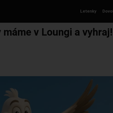
Letenky
Dovo
v máme v Loungi a vyhraj