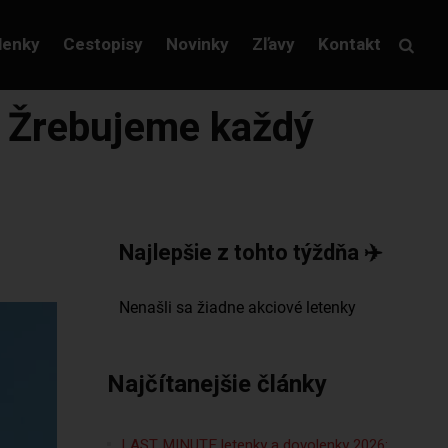
lenky
Cestopisy
Novinky
Zľavy
Kontakt
! Žrebujeme každý
Najlepšie z tohto týždňa ✈️
Najčítanejšie články
LAST MINUTE letenky a dovolenky 2026: