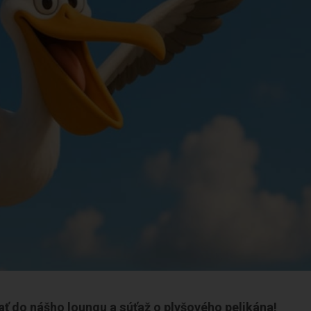
šať do nášho loungu a súťaž o plyšového pelikána!