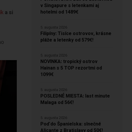
v Singapure s letenkami aj
hotelmi od 1489€
ík
a si
5. augusta 2026
Filipíny: Tisíce ostrovov, krásne
pláže a letenky od 579€!
ho
5. augusta 2026
NOVINKA: tropický ostrov
Hainan s 5 TOP rezortmi od
1099€
5. augusta 2026
POSLEDNÉ MIESTA: last minute
Malaga od 56€!
5. augusta 2026
Poď do Španielska: slnečné
Alicante z Bratislavy od 50€!