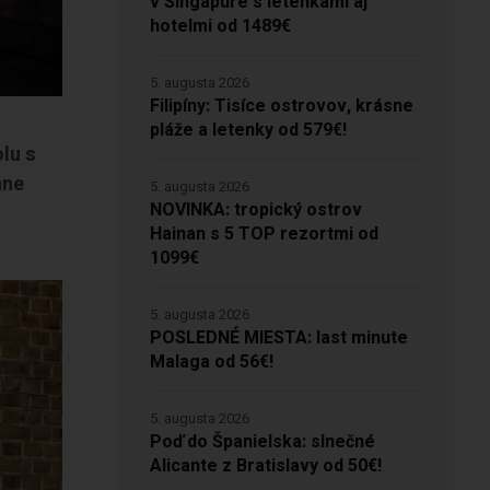
v Singapure s letenkami aj
hotelmi od 1489€
5. augusta 2026
Filipíny: Tisíce ostrovov, krásne
pláže a letenky od 579€!
lu s
ane
5. augusta 2026
NOVINKA: tropický ostrov
Hainan s 5 TOP rezortmi od
1099€
5. augusta 2026
POSLEDNÉ MIESTA: last minute
Malaga od 56€!
5. augusta 2026
Poď do Španielska: slnečné
Alicante z Bratislavy od 50€!