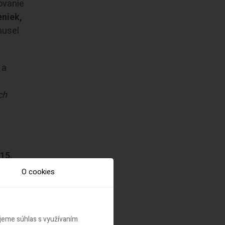
covanie
eniek,
musel
 a
k
ch
15.
22
O cookies
ugh
ujeme súhlas s využívaním