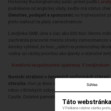
Historický Buckinghamský palác prišiel podľa
Lonely
podnikania od anglickej vlády, keďže má status char
členstiev, podujatí a sponzormi
, no trojmesačné za
preto siahnuť na platy zamestnancov.
Londýnka GMB, únia s viac ako 600 tisíc členmi vrát
zachránila pracovné miesta stovky zamestnancov v
Ainsley vyhlásil, že hoci
„záleží na potenciálnej škod
rodiny sú väčšej prioritou ako šperky a stáročné tehl
Kreatívne bezpečnostné opatrenia: V londýnskom b
Ikonickí strážnici v červených uniformách stávaj
storočia
. Hoci je dnes ich rola najmä ceremoniálna,
Súhlas
rokov v Britských ozbrojených silách. Aktuálne sú 
Castle. Ostatné pamiatky by sa mohli otvoriť ešte v j
Táto webstránka
V Pelikáne robíme všetko preto,