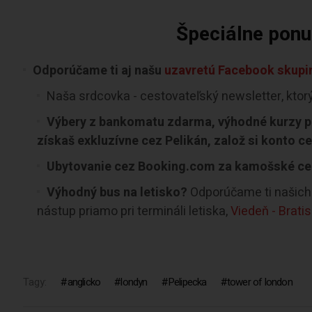
Špeciálne ponuk
Odporúčame ti aj našu
uzavretú Facebook skupin
Naša srdcovka - cestovateľský newsletter, ktor
Výbery z bankomatu zdarma, výhodné kurzy pr
získaš exkluzívne cez Pelikán, založ si konto c
Ubytovanie cez Booking.com za kamošské ce
Výhodný bus na letisko?
Odporúčame ti našich 
nástup priamo pri termináli letiska,
Viedeň - Brati
Tagy:
anglicko
londyn
Pelipecka
tower of london