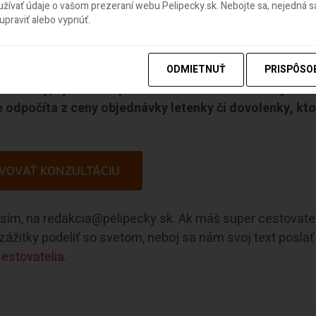
ívať údaje o vašom prezeraní webu Pelipecky.sk. Nebojte sa, nejedná sa
praviť alebo vypnúť.
eckej spoločnosti, zorientovať sa v ponuke a dostať
ODMIETNUŤ
PRISPÔSO
ovolenky, využi našu ponuku konzultácie. Služba je
 odpočíta z ceny objednávky letenky či dovolenky, kto
VOVAŤ KONZULTÁCIU
rosím, na redakcia@pelipecky.sk. Ak máš super cestovate
e zážitky podeliť so svetom, neboj sa nám svoj text poslať
estovatelia.