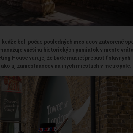
, keďže boli počas posledných mesiacov zatvorené spo
 manažuje väčšinu historických pamiatok v meste vrát
ing House varuje, že bude musieť prepustiť slávnych
, ako aj zamestnancov na iných miestach v metropole.