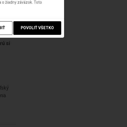
 o žiadny záväzok. Toto
BIŤ
POVOLIŤ VŠETKO
rú si
ľský
 na