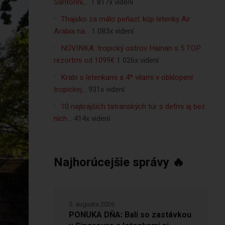
Santorini,…
1 817x videní
Thajsko za málo peňazí: kúp letenky Air
Arabia na…
1 083x videní
NOVINKA: tropický ostrov Hainan s 5 TOP
rezortmi od 1099€
1 026x videní
Krabi s letenkami a 4* vilami v obklopení
tropickej…
931x videní
10 najkrajších tatranských túr s deťmi aj bez
nich…
414x videní
Najhorúcejšie správy 🔥
5. augusta 2026
PONUKA DŇA: Bali so zastávkou