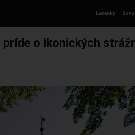
Letenky
Dovo
príde o ikonických stráž