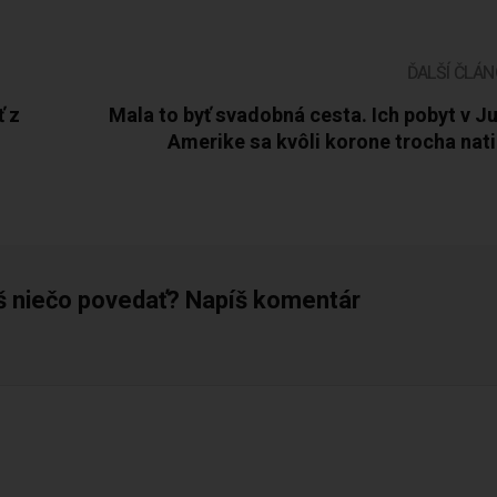
ĎALŠÍ ČLÁ
ť z
Mala to byť svadobná cesta. Ich pobyt v J
Amerike sa kvôli korone trocha nat
š niečo povedať? Napíš komentár