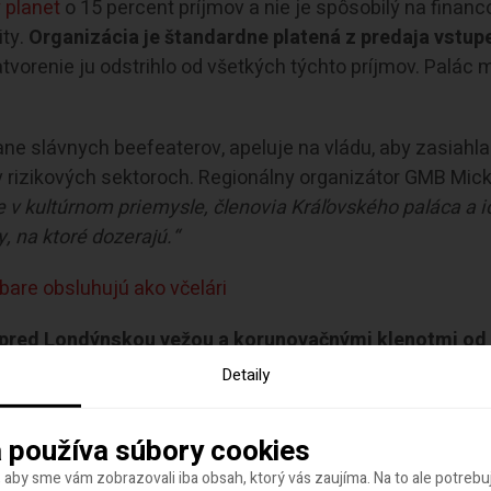
 planet
o 15 percent príjmov a nie je spôsobilý na finan
ity.
Organizácia je štandardne platená z predaja vstup
tvorenie ju odstrihlo od všetkých týchto príjmov. Palác 
ane slávnych beefeaterov, apeluje na vládu, aby zasiahla
 rizikových sektoroch. Regionálny organizátor GMB Mic
e v kultúrnom priemysle, členovia Kráľovského paláca a i
y, na ktoré dozerajú.“
are obsluhujú ako včelári
ú pred Londýnskou vežou a korunovačnými klenotmi od 
 aby mohli viesť turistov po Veži, musia slúžiť minimálne 
Detaily
pre verejnosť otvorené Hampton Court Palace a Hillsboro
úni. Záleží však na vláde.
 používa súbory cookies
 aby sme vám zobrazovali iba obsah, ktorý vás zaujíma. Na to ale potreb