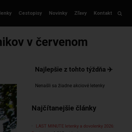
lenky
Cestopisy
Novinky
Zľavy
Kontakt
nikov v červenom
Najlepšie z tohto týždňa ✈️
Najčítanejšie články
LAST MINUTE letenky a dovolenky 2026: