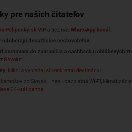
y pre našich čitateľov
u Pelipecky.sk VIP
a tiež náš
WhatsApp kanál
.
ý
odoberajú desaťtisíce cestovateľov:
i cestovaní do zahraničia a cashback u obľúbených z
ez
Revolut
.
ny,
klikni a vyhľadaj si konkrétnu destináciu.
kamošov zo Slovak Lines - bezplatná Wi-Fi, klimatizácia
slava 24-krát denne.