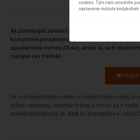
cookies. Tým nám umožníte použ
nastavenie môžete kedykoľvek u
Ak potrebuješ pomôcť pri výbere destinácie či let
kompletné poradenstvo pri rezervácii letenky či d
spoplatnená sumou 20 eur, avšak tá sa ti okamžite
zakúpiš cez Pelikán.
REZER
Ak máš pripomienku alebo si našiel chybu, napíš, p
príbeh, recenziu, reportáž či blog a chceš sa o svoj
novinky@pelipecky.sk. Radi ho zverejníme v sekcii
C