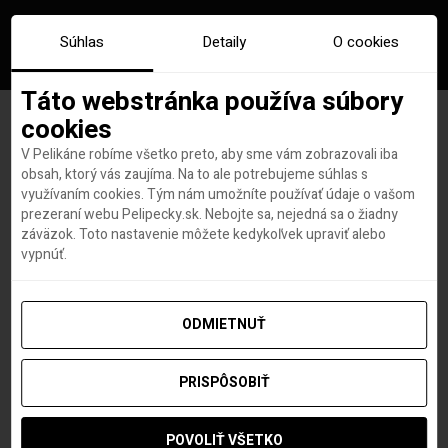
Súhlas
Detaily
O cookies
Táto webstránka používa súbory
cookies
V Pelikáne robíme všetko preto, aby sme vám zobrazovali iba
New York či Phuket: letenky z
obsah, ktorý vás zaujíma. Na to ale potrebujeme súhlas s
využívaním cookies. Tým nám umožníte používať údaje o vašom
Košíc od 429 eur!
prezeraní webu Pelipecky.sk. Nebojte sa, nejedná sa o žiadny
záväzok. Toto nastavenie môžete kedykoľvek upraviť alebo
vypnúť.
Lovci leteniek a dovoleniek
autor
9. JÚNA 2017
ODMIETNUŤ
PRISPÔSOBIŤ
POVOLIŤ VŠETKO