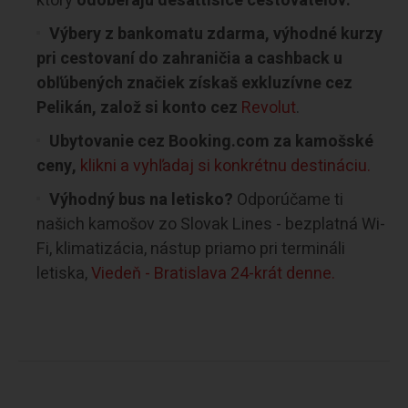
ktorý
odoberajú desaťtisíce cestovateľov:
Výbery z bankomatu zdarma, výhodné kurzy
pri cestovaní do zahraničia a cashback u
obľúbených značiek získaš exkluzívne cez
Pelikán, založ si konto cez
Revolut
.
Ubytovanie cez Booking.com za kamošské
ceny,
klikni a vyhľadaj si konkrétnu destináciu.
Výhodný bus na letisko?
Odporúčame ti
našich kamošov zo Slovak Lines - bezplatná Wi-
Fi, klimatizácia, nástup priamo pri termináli
letiska,
Viedeň - Bratislava 24-krát denne.