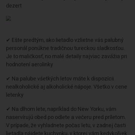
dezert
✔ Ešte predtým, ako lietadlo vzlietne vás palubný
personál ponúkne tradičnou tureckou sladkosťou.
Je to maličkosť, no malé detaily najviac zavážia pri
hodnotení aerolinky
✔ Na palube všetkých letov máte k dispozícii
nealkoholické aj alkoholické nápoje. Všetko v cene
letenky
✔ Na dlhom lete, napríklad do New Yorku, vám
naservírujú obed po odlete a večeru pred príletom.
V prípade, že vyhladnete počas letu, v zadnej časti
lietadla nájdete kuchynku, v ktorej vám kedykoľvek