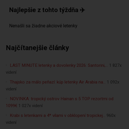
Najlepšie z tohto týždňa ✈️
Najčítanejšie články
LAST MINUTE letenky a dovolenky 2026: Santorini,…
1 827x
videní
Thajsko za málo peňazí: kúp letenky Air Arabia na…
1 092x
videní
NOVINKA: tropický ostrov Hainan s 5 TOP rezortmi od
1099€
1 027x videní
Krabi s letenkami a 4* vilami v obklopení tropickej…
960x
videní