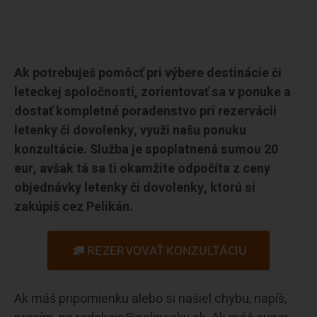
Ak potrebuješ pomôcť pri výbere destinácie či
leteckej spoločnosti, zorientovať sa v ponuke a
dostať kompletné poradenstvo pri rezervácii
letenky či dovolenky, využi našu ponuku
konzultácie. Služba je spoplatnená sumou 20
eur, avšak tá sa ti okamžite odpočíta z ceny
objednávky letenky či dovolenky, ktorú si
zakúpiš cez Pelikán.
REZERVOVAŤ KONZULTÁCIU
Ak máš pripomienku alebo si našiel chybu, napíš,