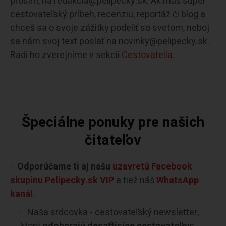
prosím, na redakcia@pelipecky.sk. Ak máš super
cestovateľský príbeh, recenziu, reportáž či blog a
chceš sa o svoje zážitky podeliť so svetom, neboj
sa nám svoj text poslať na novinky@pelipecky.sk.
Radi ho zverejníme v sekcii
Cestovatelia.
Špeciálne ponuky pre našich
čitateľov
Odporúčame ti aj našu
uzavretú Facebook
skupinu Pelipecky.sk VIP
a tiež náš
WhatsApp
kanál
.
Naša srdcovka - cestovateľský newsletter,