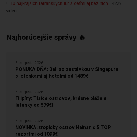
10 najkrajších tatranských túr s deťmi aj bez nich…
422x
videní
Najhorúcejšie správy 🔥
5. augusta 2026
PONUKA DŇA: Bali so zastávkou v Singapure
s letenkami aj hotelmi od 1489€
5. augusta 2026
Filipíny: Tisíce ostrovov, krásne pláže a
letenky od 579€!
5. augusta 2026
NOVINKA: tropický ostrov Hainan s 5 TOP
rezortmi od 1099€