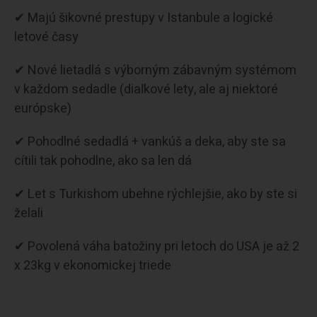
✔ Majú šikovné prestupy v Istanbule a logické
letové časy
✔ Nové lietadlá s výborným zábavným systémom
v každom sedadle (diaľkové lety, ale aj niektoré
európske)
✔ Pohodlné sedadlá + vankúš a deka, aby ste sa
cítili tak pohodlne, ako sa len dá
✔ Let s Turkishom ubehne rýchlejšie, ako by ste si
želali
✔ Povolená váha batožiny pri letoch do USA je až 2
x 23kg v ekonomickej triede