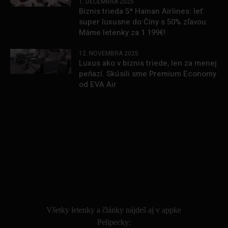
1. DECEMBRA 2025
Biznis trieda 5* Hainan Airlines: leť
super luxusne do Číny s 50% zľavou.
Máme letenky za 1 199€!
12. NOVEMBRA 2025
Luxus ako v biznis triede, len za menej
peňazí. Skúsili sme Premium Economy
od EVA Air
.
Všetky letenky a články nájdeš aj v appke
Pelipecky: