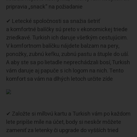
pripravia „snack“ na požiadanie
✔ Letecké spoločnosti sa snažia šetriť
a komfortné balíčky sú preto v ekonomickej triede
zriedkavé. Turkish ich daruje všetkým cestujúcim.
V komfortnom balíčku nájdete balzam na pery,
ponožky, zubnú kefku, zubnú pastu a štuple do uší.
A aby ste sa po lietadle neprechádzali bosí, Turkish
vám daruje aj papuče s ich logom na nich. Tento
komfort sa vám na dlhých letoch určite zíde
✔ Založte si míľovú kartu a Turkish vám po každom
lete pripíše míle na účet, body si neskôr môžete
zameniť za letenky či upgrade do vyšších tried