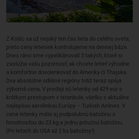
Z Košíc sa už nejaký ten čas lieta do celého sveta,
preto ceny leteniek kontrolujeme na dennej báze.
Dnes ráno sme vypelikánovali 5 takých, ktoré si
zaslúžia vašu pozornosť, ak chcete letieť výhodne
a komfortne dovolenkovať do Ameriky či Thajska.
Dva absolútne odlišné regióny totiž teraz spája
výborná cena. V predaji sú letenky od 429 eur s
krátkym prestupom v Istanbule, všetko s aktuálne
najlepšou aerolinkou Európy – Turkish Airlines. V
cene letenky máte aj podpalubnú batožinu s
hmotnosťou do 23 kg a jednu príručnú batožinu.
(Pri letoch do USA až 2 ks batožiny!)