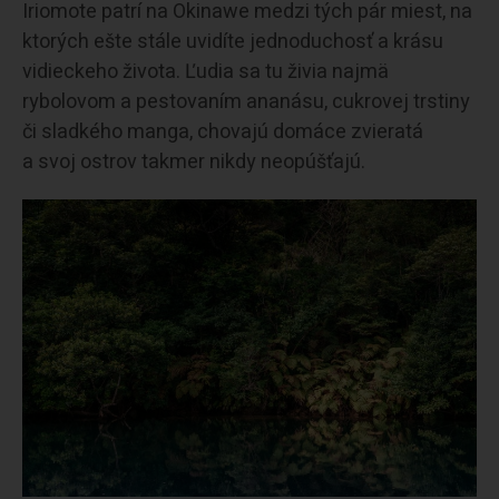
Iriomote patrí na Okinawe medzi tých pár miest, na
ktorých ešte stále uvidíte jednoduchosť a krásu
vidieckeho života. Ľudia sa tu živia najmä
rybolovom a pestovaním ananásu, cukrovej trstiny
či sladkého manga, chovajú domáce zvieratá
a svoj ostrov takmer nikdy neopúšťajú.