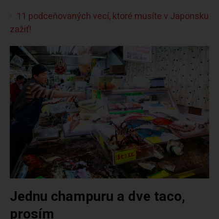
11 podceňovaných vecí, ktoré musíte v Japonsku
zažiť!
Jednu champuru a dve taco,
prosím