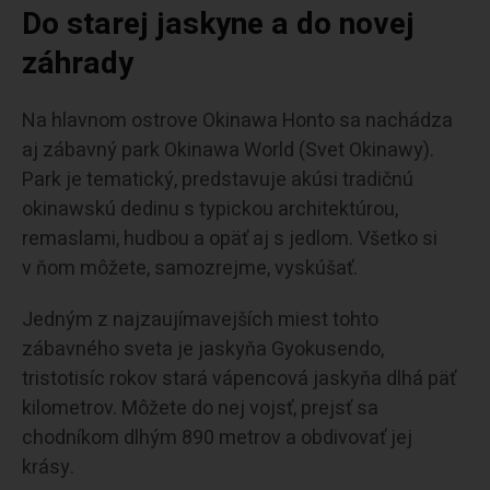
Do starej jaskyne a do novej
záhrady
Na hlavnom ostrove Okinawa Honto sa nachádza
aj zábavný park Okinawa World (Svet Okinawy).
Park je tematický, predstavuje akúsi tradičnú
okinawskú dedinu s typickou architektúrou,
remaslami, hudbou a opäť aj s jedlom. Všetko si
v ňom môžete, samozrejme, vyskúšať.
Jedným z najzaujímavejších miest tohto
zábavného sveta je jaskyňa Gyokusendo,
tristotisíc rokov stará vápencová jaskyňa dlhá päť
kilometrov. Môžete do nej vojsť, prejsť sa
chodníkom dlhým 890 metrov a obdivovať jej
krásy.