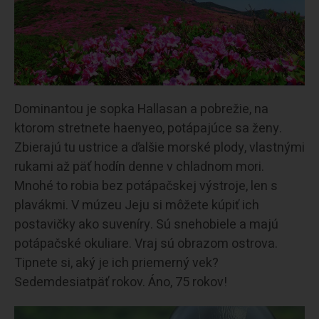
Dominantou je sopka Hallasan a pobrežie, na
ktorom stretnete haenyeo, potápajúce sa ženy.
Zbierajú tu ustrice a ďalšie morské plody, vlastnými
rukami až päť hodín denne v chladnom mori.
Mnohé to robia bez potápačskej výstroje, len s
plavákmi. V múzeu Jeju si môžete kúpiť ich
postavičky ako suveníry. Sú snehobiele a majú
potápačské okuliare. Vraj sú obrazom ostrova.
Tipnete si, aký je ich priemerný vek?
Sedemdesiatpäť rokov. Áno, 75 rokov!