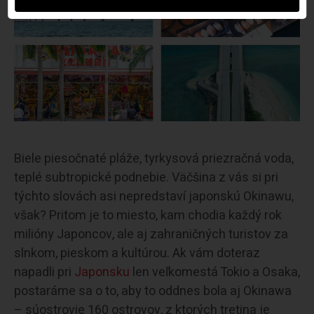
Biele piesočnaté pláže, tyrkysová priezračná voda,
teplé subtropické podnebie. Väčšina z vás si pri
týchto slovách asi nepredstaví japonskú Okinawu,
však? Pritom je to miesto, kam chodia každý rok
milióny Japoncov, ale aj zahraničných turistov za
slnkom, pieskom a kultúrou. Ak vám doteraz
napadli pri
Japonsku
len veľkomestá Tokio a Osaka,
postaráme sa o to, aby to oddnes bola aj Okinawa
– súostrovie 160 ostrovov, z ktorých tretina je