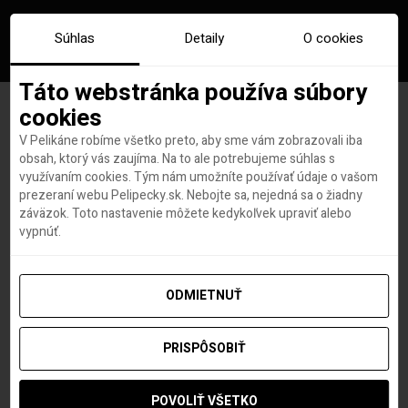
Súhlas
Detaily
O cookies
Táto webstránka používa súbory
cookies
V Pelikáne robíme všetko preto, aby sme vám zobrazovali iba
Ázijská dvojica silných
obsah, ktorý vás zaujíma. Na to ale potrebujeme súhlas s
využívaním cookies. Tým nám umožníte používať údaje o vašom
zážitkov: Okinawa-Jeju za
prezeraní webu Pelipecky.sk. Nebojte sa, nejedná sa o žiadny
záväzok. Toto nastavenie môžete kedykoľvek upraviť alebo
499€
vypnúť.
ODMIETNUŤ
Diana Burgerová
autor
12. JÚNA 2019
PRISPÔSOBIŤ
POVOLIŤ VŠETKO