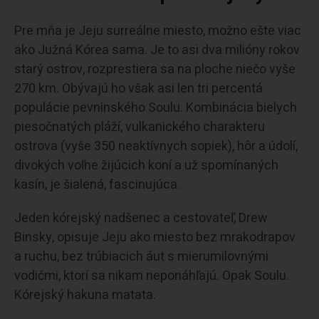
Pre mňa je Jeju surreálne miesto, možno ešte viac
ako Južná Kórea sama. Je to asi dva milióny rokov
starý ostrov, rozprestiera sa na ploche niečo vyše
270 km. Obývajú ho však asi len tri percentá
populácie pevninského Soulu. Kombinácia bielych
piesočnatých pláží, vulkanického charakteru
ostrova (vyše 350 neaktívnych sopiek), hôr a údolí,
divokých voľne žijúcich koní a už spomínaných
kasín, je šialená, fascinujúca.
Jeden kórejský nadšenec a cestovateľ, Drew
Binsky, opisuje Jeju ako miesto bez mrakodrapov
a ruchu, bez trúbiacich áut s mierumilovnými
vodičmi, ktorí sa nikam neponáhľajú. Opak Soulu.
Kórejský hakuna matata.