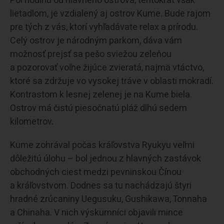
Pol hodinu od hlavného ostrova, tentokrát však
lietadlom, je vzdialený aj ostrov Kume. Bude rajom
pre tých z vás, ktorí vyhľadávate relax a prírodu.
Celý ostrov je národným parkom, dáva vám
možnosť prejsť sa pešo sviežou zeleňou
a pozorovať voľne žijúce zvieratá, najmä vtáctvo,
ktoré sa zdržuje vo vysokej tráve v oblasti mokradí.
Kontrastom k lesnej zelenej je na Kume biela.
Ostrov má čistú piesočnatú pláž dlhú sedem
kilometrov.
Kume zohrával počas kráľovstva Ryukyu veľmi
dôležitú úlohu – bol jednou z hlavných zastávok
obchodných ciest medzi pevninskou Čínou
a kráľovstvom. Dodnes sa tu nachádzajú štyri
hradné zrúcaniny Uegusuku, Gushikawa, Tonnaha
a Chinaha. V nich výskumníci objavili mince