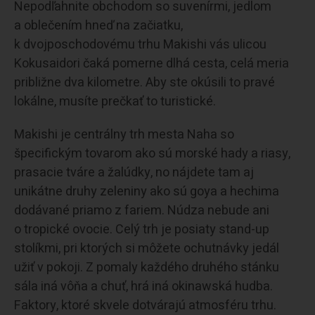
Nepodľahnite obchodom so suvenírmi, jedlom
a oblečením hneď na začiatku,
k dvojposchodovému trhu Makishi vás ulicou
Kokusaidori čaká pomerne dlhá cesta, celá meria
približne dva kilometre. Aby ste okúsili to pravé
lokálne, musíte prečkať to turistické.
Makishi je centrálny trh mesta Naha so
špecifickým tovarom ako sú morské hady a riasy,
prasacie tváre a žalúdky, no nájdete tam aj
unikátne druhy zeleniny ako sú goya a hechima
dodávané priamo z fariem. Núdza nebude ani
o tropické ovocie. Celý trh je posiaty stand-up
stolíkmi, pri ktorých si môžete ochutnávky jedál
užiť v pokoji. Z pomaly každého druhého stánku
sála iná vôňa a chuť, hrá iná okinawská hudba.
Faktory, ktoré skvele dotvárajú atmosféru trhu.