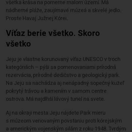
všetka krása na pomerne malom území. Má
nádherné pláže, zaujímavé múzeá a skvelé jedlo.
Proste Havaj Južnej Kórei.
Víťaz berie všetko. Skoro
všetko
Jeju je vlastne korunovaný víťaz UNESCO v troch
kategóriách – pýši sa pomenovaniami prírodná
rezervácia, prírodné dedičstvo a geologický park.
Na Jeju sa nachádza aj nenápadný sopečný kužeľ
pokrytý trávou a kamením v samom centre
ostrova. Má najdlhší lávový tunel na svete.
Aj na okraji mesta Jeju nájdete Park mieru
s múzeom venovaným povstaniu proti kórejským
a americkým vojenským silám z roku 1948. Tvrdým