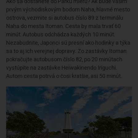
Ako sa dostanete do Parku mieru? Ak bude vašim
prvým východiskovým bodom Naha, hlavné mesto
ostrova, vezmite si autobus číslo 89 z terminálu
Naha do mesta Itoman. Cesta by mala trvať 60
minút. Autobus odchádza každých 10 minút.
Nezabudnite, Japonci sú presní ako hodinky a týka
sa to aj ich verejnej dopravy. Zo zastávky Itoman
pokračujte autobusom číslo 82, po 20 minútach
vystúpite na zastávke Heiwakinendo Iriguchi.
Autom cesta potrvá o čosi kratšie, asi 50 minút.