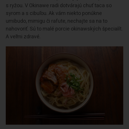
s ryžou. V Okinawe radi dotvárajú chuť taca so
syrom a s cibuľou. Ak vám niekto ponúkne
umibudo, mimigu či rafute, nechajte sa na to
nahovoriť. Sú to malé porcie okinawských špecialít.
A veľmi zdravé.