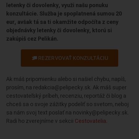
letenky či dovolenky, využi našu ponuku
konzultácie. Služba je spoplatnená sumou 20
eur, avšak tá sa ti okamžite odpočíta z ceny
objednávky letenky či dovolenky, ktorú si
zakúpiš cez Pelikán.
REZERVOVAŤ KONZULTÁCIU
Ak máš pripomienku alebo si našiel chybu, napíš,
prosím, na redakcia@pelipecky.sk. Ak máš super
cestovateľský príbeh, recenziu, reportáž či blog a
chceš sa o svoje zážitky podeliť so svetom, neboj
sa nám svoj text poslať na novinky@pelipecky.sk.
Radi ho zverejníme v sekcii
Cestovatelia.