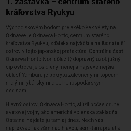
1. zastávka – centrum starého
kráľovstva Ryukyu
Východiskovým bodom pre akékoľvek výlety na
Okinawe je Okinawa Honto, centrum starého
kráľovstva Ryukyu, zďaleka najväčší a najľudnatejší
ostrov v tejto japonskej prefektúre. Centrálna časť
Okinawa Honto tvorí dôležitý dopravný uzol, južný
cíp ostrova je osídlený menej a najsevernejšia
oblasť Yambaru je pokrytá zalesnenými kopcami,
malými rybárskymi a poľnohospodárskymi
dedinami.
Hlavný ostrov, Okinawa Honto, slúžil počas druhej
svetovej vojny ako americká vojenská základňa.
Ostatne, nájdete ju tam aj dnes. Nech vás
neprekvapí, ak vám nad hlavou, sem-tam, preletia