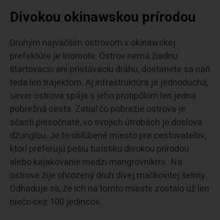
Divokou okinawskou prírodou
Druhým najväčším ostrovom v okinawskej
prefektúre je Iriomote. Ostrov nemá žiadnu
štartovaciu ani pristávaciu dráhu, dostanete sa naň
teda len trajektom. Aj infraštruktúra je jednoduchá,
sever ostrova spája s jeho protipólom len jedna
pobrežná cesta. Zatiaľ čo pobrežie ostrova je
sčasti piesočnaté, vo svojich útrobách je doslova
džungľou. Je to obľúbené miesto pre cestovateľov,
ktorí preferujú pešiu turistiku divokou prírodou
alebo kajakovanie medzi mangrovníkmi. Na
ostrove žije ohrozený druh divej mačkovitej šelmy.
Odhaduje sa, že ich na tomto mieste zostalo už len
niečo cez 100 jedincov.