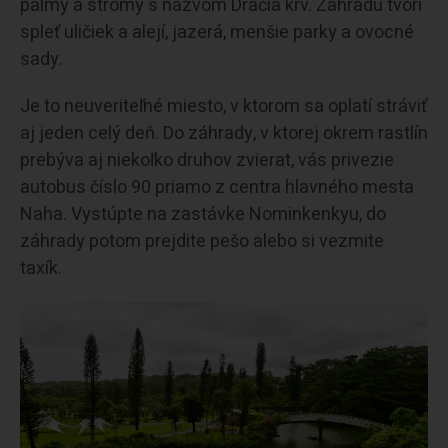
palmy a stromy s názvom Dračia krv. Záhradu tvorí
spleť uličiek a alejí, jazerá, menšie parky a ovocné
sady.
Je to neuveriteľné miesto, v ktorom sa oplatí stráviť
aj jeden celý deň. Do záhrady, v ktorej okrem rastlín
prebýva aj niekoľko druhov zvierat, vás privezie
autobus číslo 90 priamo z centra hlavného mesta
Naha. Vystúpte na zastávke Nominkenkyu, do
záhrady potom prejdite pešo alebo si vezmite
taxík.