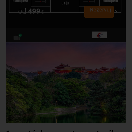
Budapešť
Budapešť
Jeju
Rezervuj
od
499
€