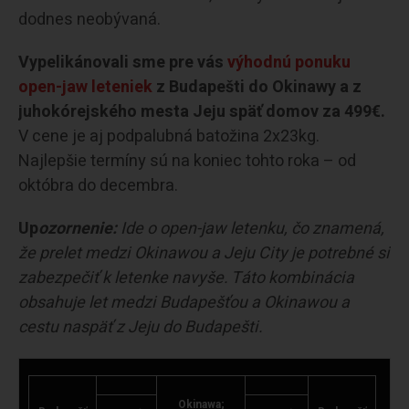
dodnes neobývaná.
Vypelikánovali sme pre vás
výhodnú ponuku
open-jaw leteniek
z Budapešti do Okinawy a z
juhokórejského mesta Jeju späť domov za 499€.
V cene je aj podpalubná batožina 2x23kg.
Najlepšie termíny sú na koniec tohto roka – od
októbra do decembra.
Up
ozornenie:
Ide o open-jaw letenku, čo znamená,
že prelet medzi Okinawou a Jeju City je potrebné si
zabezpečiť k letenke navyše. Táto kombinácia
obsahuje let medzi Budapešťou a Okinawou a
cestu naspäť z Jeju do Budapešti.
Okinawa;