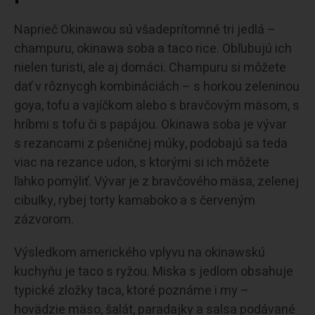
Naprieč Okinawou sú všadeprítomné tri jedlá –
champuru, okinawa soba a taco rice. Obľubujú ich
nielen turisti, ale aj domáci. Champuru si môžete
dať v rôznycgh kombináciách – s horkou zeleninou
goya, tofu a vajíčkom alebo s bravčovým mäsom, s
hríbmi s tofu či s papájou. Okinawa soba je vývar
s rezancami z pšeničnej múky, podobajú sa teda
viac na rezance udon, s ktorými si ich môžete
ľahko pomýliť. Vývar je z bravčového mäsa, zelenej
cibuľky, rybej torty kamaboko a s červeným
zázvorom.
Výsledkom amerického vplyvu na okinawskú
kuchyňu je taco s ryžou. Miska s jedlom obsahuje
typické zložky taca, ktoré poznáme i my –
hovädzie mäso, šalát, paradajky a salsa podávané