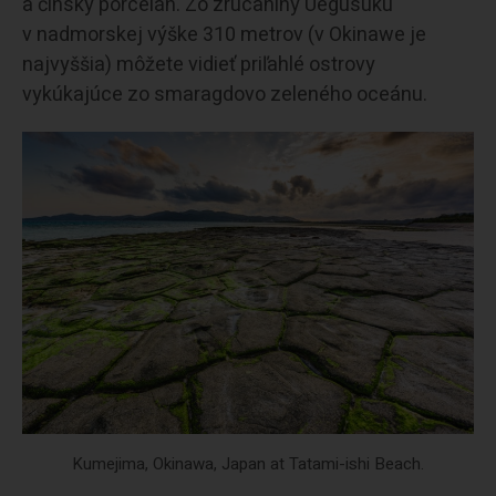
a čínsky porcelán. Zo zrúcaniny Uegusuku
v nadmorskej výške 310 metrov (v Okinawe je
najvyššia) môžete vidieť priľahlé ostrovy
vykúkajúce zo smaragdovo zeleného oceánu.
Kumejima, Okinawa, Japan at Tatami-ishi Beach.