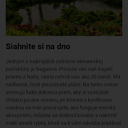
Siahnite si na dno
Jedným z najkrajších ostrovov okinawskej
prefektúry je Naganna. Privezie vás naň trajekt
priamo z Nahy, cesta netrvá viac ako 30 minút. Má
nádherné, čisté piesočnaté pláže. Na tento ostrov
smerujú ľudia dokonca preto, aby si vyskúšali
chôdzu po dne oceánu, pri ktorom s kyslíkovou
maskou na tvári pozorujete, ako funguje morský
ekosystém, môžete sa dotknúť koralov a nakŕmiť
malé smelé rybky, ktoré sa k vám odvážia priplávať.