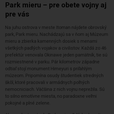
Park mieru – pre obete vojny aj
pre vás
Na juhu ostrova v meste Itoman nájdete obrovský
park, Park mieru. Nachádzajú sa v ňom aj Múzeum
mieru a zbierka kamenných dosiek s menami
všetkých padlých vojakov a civilistov. Každá zo 46
prefektúr venovala Okinawe jeden pamätník, tie sú
rozmiestnené v parku. Pár kilometrov západne
odtiaľ stojí monument Himeyuri s priľahlým
múzeom. Pripomína osudy študentiek stredných
škôl, ktoré pracovali v armádnych poľných
nemocniciach. Väčšina z nich vojnu neprežila. Sú
to silno emotívne miesta, no paradoxne veľmi
pokojné a plné zelene.